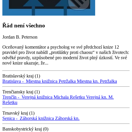
Řád není všechno
Jordan B. Peterson
Oceňovaný komentátor a psycholog ve své předchozí knize 12
pravidel pro život nabídl „protilátky proti chaosu“ v našich životech:
odvěké pravdy, uzpůsobené pro moderní život plný úzkostí. Ve své
nové knize ukazuje, že...
Bratislavský kraj (1)
Bratislava -
Miestna knižnica Petržalka
Miestna kn. Petržalka
Trenčiansky kraj (1)
Trenčín -
Verejná knižnica Michala Rešetku
Verejná kn. M.
Rešetku
Trnavský kraj (1)
Senica -
Záhorská knižnica
Záhorská kn.
Banskobystrický kraj (0)