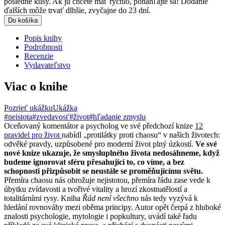
posledné kusy. Ak ju chcete mať rýchlo, ponáhľajte sa! Dodanie
ďalších môže trvať dlhšie, zvyčajne do 23 dní.
Do košíka
Popis knihy
Podrobnosti
Recenzie
Vydavateľstvo
Viac o knihe
Pozrieť ukážku
Ukážka
#neistota
#zvedavosť
#život
#hľadanie zmyslu
Oceňovaný komentátor a psycholog ve své předchozí knize
12
pravidel pro život
nabídl „protilátky proti chaosu“ v našich životech:
odvěké pravdy, uzpůsobené pro moderní život plný úzkostí.
Ve své
nové knize ukazuje, že smysluplného života nedosáhneme, když
budeme ignorovat sféru přesahující to, co víme, a bez
schopnosti přizpůsobit se neustále se proměňujícímu světu.
Přemíra chaosu nás ohrožuje nejistotou, přemíra řádu zase vede k
úbytku zvídavosti a tvořivé vitality a hrozí zkostnatělostí a
totalitárními rysy. Kniha
Řád není všechno
nás tedy vyzývá k
hledání rovnováhy mezi oběma principy. Autor opět čerpá z hluboké
znalosti psychologie, mytologie i popkultury, uvádí také řadu