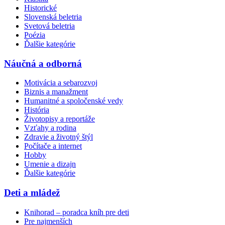
Historické
Slovenská beletria
Svetová beletria
Poézia
Ďalšie kategórie
Náučná a odborná
Motivácia a sebarozvoj
Biznis a manažment
Humanitné a spoločenské vedy
História
Životopisy a reportáže
Vzťahy a rodina
Zdravie a životný štýl
Počítače a internet
Hobby
Umenie a dizajn
Ďalšie kategórie
Deti a mládež
Knihorad – poradca kníh pre deti
Pre najmenších