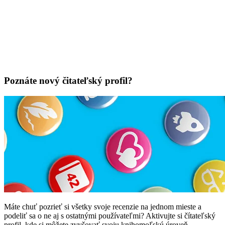
Poznáte nový čitateľský profil?
Máte chuť pozrieť si všetky svoje recenzie na jednom mieste a
podeliť sa o ne aj s ostatnými používateľmi? Aktivujte si čítateľský
profil, kde si môžete zvyšovať svoju knihomoľskú úroveň.