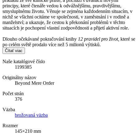
příkladů ze své klinické praxe, a přichází s dvanácti novými
principy, které čtenáře vedou k odvážnějšímu, pravdivějšímu,
smysluplnému životu. Věnuje se zejména každodenním situacím, v
nichž se všichni ocitáme ve společnosti, v zaměstnání i v rodině a
manželství; a ukazuje, že cestou k překonání problémů v těchto
situacích je pochopení vlastní zodpovědnosti a přijetí aktivní role.
Dlouho očekávané pokračování knihy
12 pravidel pro život,
které se
po celém světě prodalo více než 5 milionů výtisků.
Čítať viac
Naše katalógové číslo
1199385
Originálny názov
Beyond Mere Order
Počet strán
376
Väzba
brožovaná väzba
Rozmer
145×210 mm