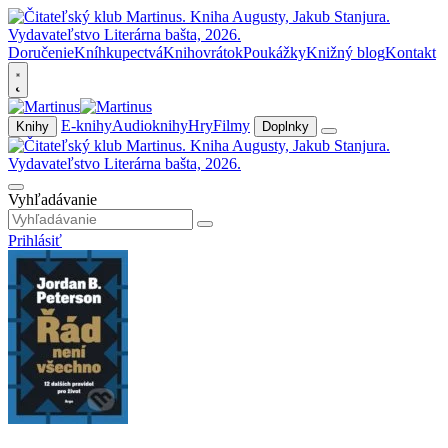
Doručenie
Kníhkupectvá
Knihovrátok
Poukážky
Knižný blog
Kontakt
E-knihy
Audioknihy
Hry
Filmy
Knihy
Doplnky
Vyhľadávanie
Prihlásiť