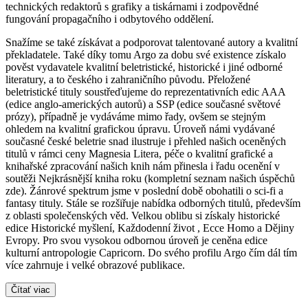
technických redaktorů s grafiky a tiskárnami i zodpovědné
fungování propagačního i odbytového oddělení.
Snažíme se také získávat a podporovat talentované autory a kvalitní
překladatele. Také díky tomu Argo za dobu své existence získalo
pověst vydavatele kvalitní beletristické, historické i jiné odborné
literatury, a to českého i zahraničního původu. Přeložené
beletristické tituly soustřeďujeme do reprezentativních edic AAA
(edice anglo-amerických autorů) a SSP (edice současné světové
prózy), případně je vydáváme mimo řady, ovšem se stejným
ohledem na kvalitní grafickou úpravu. Úroveň námi vydávané
současné české beletrie snad ilustruje i přehled našich oceněných
titulů v rámci ceny Magnesia Litera, péče o kvalitní grafické a
knihařské zpracování našich knih nám přinesla i řadu ocenění v
soutěži Nejkrásnější kniha roku (kompletní seznam našich úspěchů
zde). Žánrové spektrum jsme v poslední době obohatili o sci-fi a
fantasy tituly. Stále se rozšiřuje nabídka odborných titulů, především
z oblasti společenských věd. Velkou oblibu si získaly historické
edice Historické myšlení, Každodenní život , Ecce Homo a Dějiny
Evropy. Pro svou vysokou odbornou úroveň je ceněna edice
kulturní antropologie Capricorn. Do svého profilu Argo čím dál tím
více zahrnuje i velké obrazové publikace.
Čítať viac