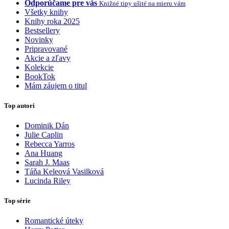
Odporúčame pre vás
Knižné tipy ušité na mieru vám
Všetky knihy
Knihy roka 2025
Bestsellery
Novinky
Pripravované
Akcie a zľavy
Kolekcie
BookTok
Mám záujem o titul
Top autori
Dominik Dán
Julie Caplin
Rebecca Yarros
Ana Huang
Sarah J. Maas
Táňa Keleová Vasilková
Lucinda Riley
Top série
Romantické úteky