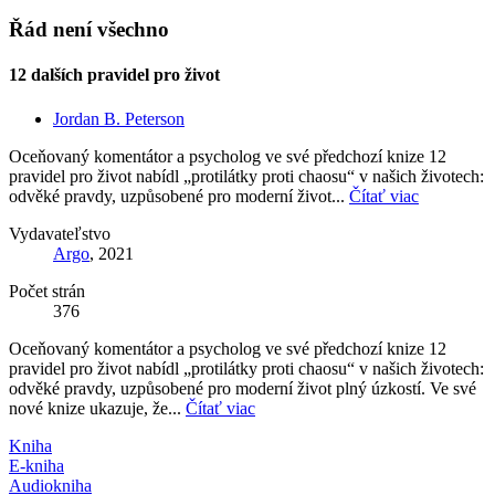
Řád není všechno
12 dalších pravidel pro život
Jordan B. Peterson
Oceňovaný komentátor a psycholog ve své předchozí knize 12
pravidel pro život nabídl „protilátky proti chaosu“ v našich životech:
odvěké pravdy, uzpůsobené pro moderní život...
Čítať viac
Vydavateľstvo
Argo
, 2021
Počet strán
376
Oceňovaný komentátor a psycholog ve své předchozí knize 12
pravidel pro život nabídl „protilátky proti chaosu“ v našich životech:
odvěké pravdy, uzpůsobené pro moderní život plný úzkostí. Ve své
nové knize ukazuje, že...
Čítať viac
Kniha
E-kniha
Audiokniha