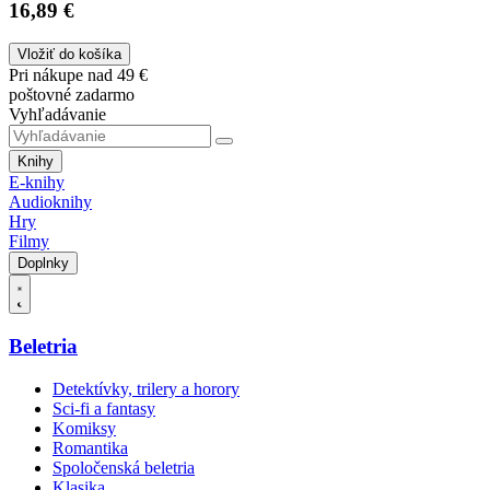
16,89 €
Vložiť do košíka
Pri nákupe nad 49 €
poštovné zadarmo
Vyhľadávanie
Knihy
E-knihy
Audioknihy
Hry
Filmy
Doplnky
Beletria
Detektívky, trilery a horory
Sci-fi a fantasy
Komiksy
Romantika
Spoločenská beletria
Klasika