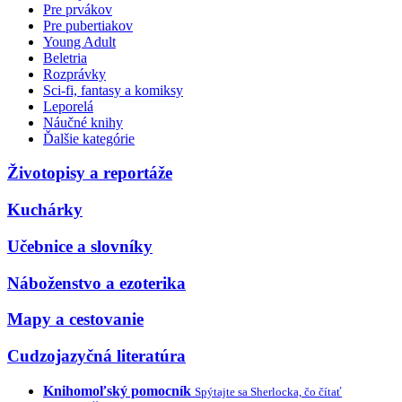
Pre prvákov
Pre pubertiakov
Young Adult
Beletria
Rozprávky
Sci-fi, fantasy a komiksy
Leporelá
Náučné knihy
Ďalšie kategórie
Životopisy a reportáže
Kuchárky
Učebnice a slovníky
Náboženstvo a ezoterika
Mapy a cestovanie
Cudzojazyčná literatúra
Knihomoľský pomocník
Spýtajte sa Sherlocka, čo čítať