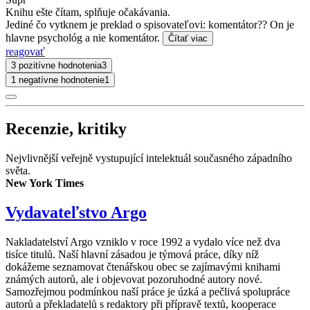
Knihu ešte čítam, splňuje očakávania.
Jediné čo vytknem je preklad o spisovateľovi: komentátor?? On je
hlavne psychológ a nie komentátor.
Čítať viac
reagovať
3 pozitívne hodnotenia
3
1 negatívne hodnotenie
1
Recenzie, kritiky
Nejvlivnější veřejně vystupující intelektuál současného západního
světa.
New York Times
Vydavateľstvo Argo
Nakladatelství Argo vzniklo v roce 1992 a vydalo více než dva
tisíce titulů. Naší hlavní zásadou je týmová práce, díky níž
dokážeme seznamovat čtenářskou obec se zajímavými knihami
známých autorů, ale i objevovat pozoruhodné autory nové.
Samozřejmou podmínkou naší práce je úzká a pečlivá spolupráce
autorů a překladatelů s redaktory při přípravě textů, kooperace