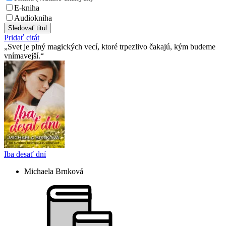
E-kniha
Audiokniha
Sledovať titul
Pridať citát
Svet je plný magických vecí, ktoré trpezlivo čakajú, kým budeme
vnímavejší.
Iba desať dní
Michaela Brnková