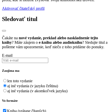
Aktivovať čitateľský profil
Sledovať titul
Čakáte na
nové vydanie, preklad alebo naskladnenie tejto
knihy
? Máte záujem o
e-knihu alebo audioknihu
? Sledujte titul a
pošleme vám upozornenie, keď niečo z toho pridáme do ponuky.
E-mail
Zaujíma ma
len toto vydanie
aj iné vydania (v jazyku čeština)
aj iné vydania (v akomkoľvek jazyku)
Vo formáte
Kniha (vrátane čítaných)