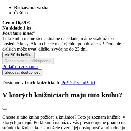
Brožovaná väzba
Čeština
Cena:
16,89 €
Na sklade 1 ks
Posielame ihneď
Túto knihu máme síce aktuálne na sklade, máme však už iba
posledné kusy. Ak ju chcete mať rýchlo, ponáhľajte sa! Dodanie
ďalších môže trvať dlhšie, zvyčajne do 23 dní.
Vložiť do košíka
Rezervovať v kníhkupectve
Pridať do zoznamu
Sledovať dostupnosť
Dostupné v
troch knižniciach
.
Požičať v knižnici
V ktorých knižniciach majú túto knihu?
Chcete si túto knihu požičať z knižnice? Toto je zoznam knižníc, v
ktorých ju majú. Po kliknutí na názov vás presmerujeme priamo na
stránku knižnice, kde si môžete overiť jej dostupnosť a prípadne ju