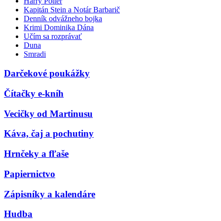
Harry Potter
Kapitán Stein a Notár Barbarič
Denník odvážneho bojka
Krimi Dominika Dána
Učím sa rozprávať
Duna
Smradi
Darčekové poukážky
Čítačky e-kníh
Vecičky od Martinusu
Káva, čaj a pochutiny
Hrnčeky a fľaše
Papiernictvo
Zápisníky a kalendáre
Hudba