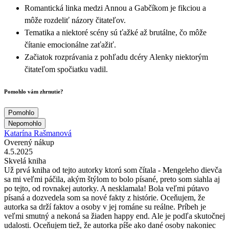
Romantická linka medzi Annou a Gabčíkom je fikciou a
môže rozdeliť názory čitateľov.
Tematika a niektoré scény sú ťažké až brutálne, čo môže
čítanie emocionálne zaťažiť.
Začiatok rozprávania z pohľadu dcéry Alenky niektorým
čitateľom spočiatku vadil.
Pomohlo vám zhrnutie?
Pomohlo
Nepomohlo
Katarína Rašmanová
Overený nákup
4.5.2025
Skvelá kniha
Už prvá kniha od tejto autorky ktorú som čítala - Mengeleho dievča
sa mi veľmi páčila, akým štýlom to bolo písané, preto som siahla aj
po tejto, od rovnakej autorky. A nesklamala! Bola veľmi pútavo
písaná a dozvedela som sa nové fakty z histórie. Oceňujem, že
autorka sa drží faktov a osoby v jej románe su reálne. Príbeh je
veľmi smutný a nekoná sa žiaden happy end. Ale je podľa skutočnej
udalosti. Oceňujem tiež, že autorka píše ako dané osoby nakoniec