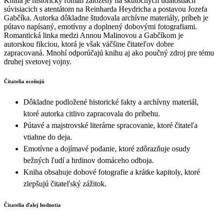
Kniha je historický román založený na skutočných udalostiach
súvisiacich s atentátom na Reinharda Heydricha a postavou Jozefa
Gabčíka. Autorka dôkladne študovala archívne materiály, príbeh je
pútavo napísaný, emotívny a doplnený dobovými fotografiami.
Romantická linka medzi Annou Malinovou a Gabčíkom je
autorskou fikciou, ktorá je však väčšine čitateľov dobre
zapracovaná. Mnohí odporúčajú knihu aj ako poučný zdroj pre tému
druhej svetovej vojny.
Čitatelia oceňujú
Dôkladne podložené historické fakty a archívny materiál,
ktoré autorka citlivo zapracovala do príbehu.
Pútavé a majstrovské literárne spracovanie, ktoré čitateľa
vtiahne do deja.
Emotívne a dojímavé podanie, ktoré zdôrazňuje osudy
bežných ľudí a hrdinov domáceho odboja.
Kniha obsahuje dobové fotografie a krátke kapitoly, ktoré
zlepšujú čitateľský zážitok.
Čitatelia ďalej hodnotia