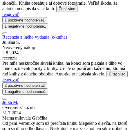
skončili. Kniha obsahuje aj dobové fotografie. Veľká škoda, že
autotka nenapísala viac kníh.
Čítať viac
reagovať
1 pozitívne hodnotenie
1
1 negatívne hodnotenie
1
Recenzia z iného vydania (e-kniha)
Juliána S.
Neoverený nákup
2.8.2024
recenzia
Pre mňa neskutočne skvelá kniha, na konci som plakala a dlho vo
mne doznievali pocity z knihy. Určite odporúčam každému, kto má
rád knihy z daného obdobia. Autorka to napísala skvelo.
Čítať viac
reagovať
2 pozitívne hodnotenia
2
1 negatívne hodnotenie
1
Julka M.
Overený zákazník
31.7.2024
Mama milovala Gabčíka
Od pani Veroniky som už prečítala knihu Megeleho dievča, na ktorú
som sa dlho odhodlávala. Neskutočne ma zasiahol ten silný príbeh a