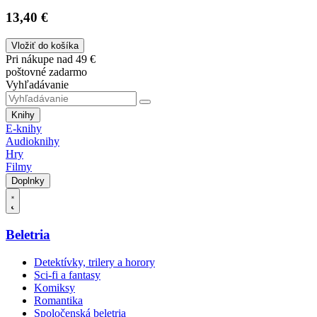
13,40 €
Vložiť do košíka
Pri nákupe nad 49 €
poštovné zadarmo
Vyhľadávanie
Knihy
E-knihy
Audioknihy
Hry
Filmy
Doplnky
Beletria
Detektívky, trilery a horory
Sci-fi a fantasy
Komiksy
Romantika
Spoločenská beletria