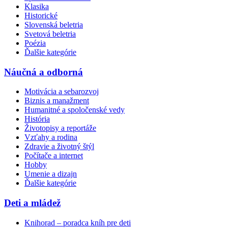
Klasika
Historické
Slovenská beletria
Svetová beletria
Poézia
Ďalšie kategórie
Náučná a odborná
Motivácia a sebarozvoj
Biznis a manažment
Humanitné a spoločenské vedy
História
Životopisy a reportáže
Vzťahy a rodina
Zdravie a životný štýl
Počítače a internet
Hobby
Umenie a dizajn
Ďalšie kategórie
Deti a mládež
Knihorad – poradca kníh pre deti