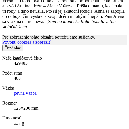
Veronika Homolová Tóthová sa rozhodla pripomenúť tento príbeh
aj kvôli Anninej dcére – Alene Voštovej. Prišla o mamu, keď mala
tri roky, a dlho netušila, kto sú jej skutoční rodičia. Anna sa zapojila
do odboja, čím vystavila svoju dcéru mnohým útrapám. Pani Alena
sa však na ňu nehnevá:
„Som na mamičku hrdá, bola to veľmi
statočná žena.“
Pre zobrazenie tohto obsahu potrebujeme sušienky.
Povoliť cookies a zobraziť
Čítať viac
Naše katalógové číslo
429483
Počet strán
488
Väzba
pevná väzba
Rozmer
125×200 mm
Hmotnosť
537 g