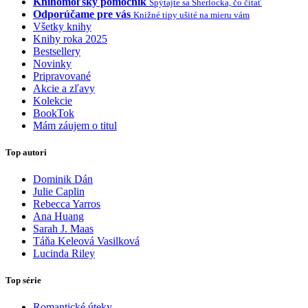
Knihomoľský pomocník
Spýtajte sa Sherlocka, čo čítať
Odporúčame pre vás
Knižné tipy ušité na mieru vám
Všetky knihy
Knihy roka 2025
Bestsellery
Novinky
Pripravované
Akcie a zľavy
Kolekcie
BookTok
Mám záujem o titul
Top autori
Dominik Dán
Julie Caplin
Rebecca Yarros
Ana Huang
Sarah J. Maas
Táňa Keleová Vasilková
Lucinda Riley
Top série
Romantické úteky