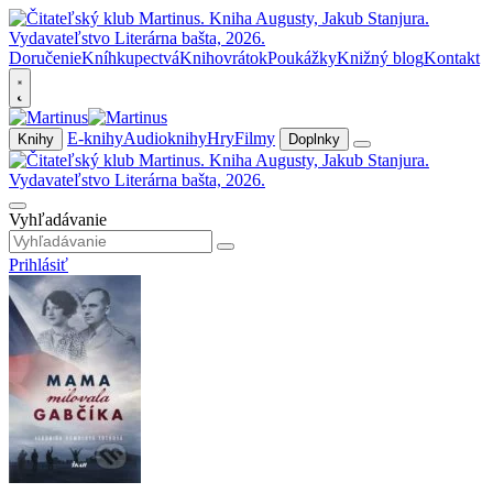
Doručenie
Kníhkupectvá
Knihovrátok
Poukážky
Knižný blog
Kontakt
E-knihy
Audioknihy
Hry
Filmy
Knihy
Doplnky
Vyhľadávanie
Prihlásiť