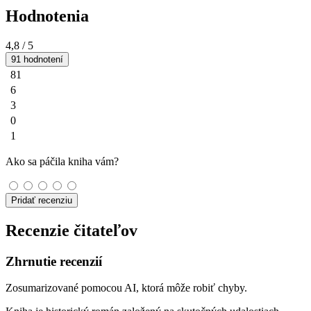
Hodnotenia
4,8
/ 5
91 hodnotení
81
6
3
0
1
Ako sa páčila kniha vám?
Pridať recenziu
Recenzie čitateľov
Zhrnutie recenzií
Zosumarizované pomocou AI, ktorá môže robiť chyby.