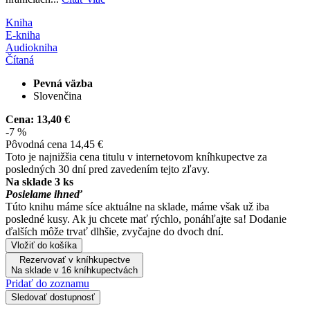
Kniha
E-kniha
Audiokniha
Čítaná
Pevná väzba
Slovenčina
Cena:
13,40 €
-7 %
Pôvodná cena
14,45 €
Toto je najnižšia cena titulu v internetovom kníhkupectve za
posledných 30 dní pred zavedením tejto zľavy.
Na sklade 3 ks
Posielame ihneď
Túto knihu máme síce aktuálne na sklade, máme však už iba
posledné kusy. Ak ju chcete mať rýchlo, ponáhľajte sa! Dodanie
ďalších môže trvať dlhšie, zvyčajne do dvoch dní.
Vložiť do košíka
Rezervovať v kníhkupectve
Na sklade v 16 kníhkupectvách
Pridať do zoznamu
Sledovať dostupnosť