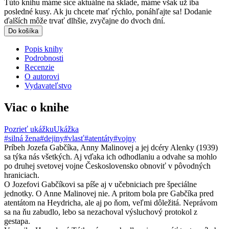
Túto knihu máme síce aktuálne na sklade, máme však už iba
posledné kusy. Ak ju chcete mať rýchlo, ponáhľajte sa! Dodanie
ďalších môže trvať dlhšie, zvyčajne do dvoch dní.
Do košíka
Popis knihy
Podrobnosti
Recenzie
O autorovi
Vydavateľstvo
Viac o knihe
Pozrieť ukážku
Ukážka
#silná žena
#dejiny
#vlasť
#atentáty
#vojny
Príbeh Jozefa Gabčíka, Anny Malinovej a jej dcéry Alenky (1939)
sa týka nás všetkých. Aj vďaka ich odhodlaniu a odvahe sa mohlo
po druhej svetovej vojne Československo obnoviť v pôvodných
hraniciach.
O Jozefovi Gabčíkovi sa píše aj v učebniciach pre špeciálne
jednotky. O Anne Malinovej nie. A pritom bola pre Gabčíka pred
atentátom na Heydricha, ale aj po ňom, veľmi dôležitá. Neprávom
sa na ňu zabudlo, lebo sa nezachoval výsluchový protokol z
gestapa.