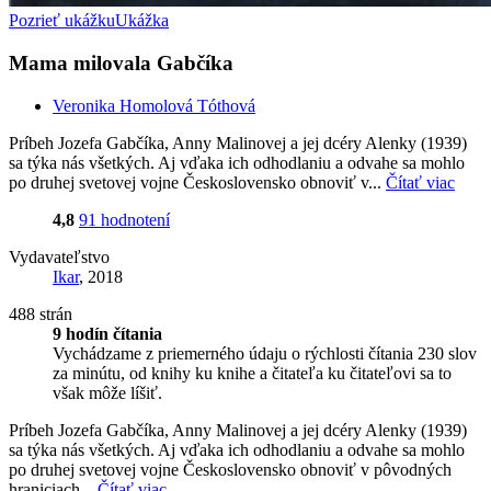
Pozrieť ukážku
Ukážka
Mama milovala Gabčíka
Veronika Homolová Tóthová
Príbeh Jozefa Gabčíka, Anny Malinovej a jej dcéry Alenky (1939)
sa týka nás všetkých. Aj vďaka ich odhodlaniu a odvahe sa mohlo
po druhej svetovej vojne Československo obnoviť v...
Čítať viac
4,8
91 hodnotení
Vydavateľstvo
Ikar
, 2018
488 strán
9 hodín čítania
Vychádzame z priemerného údaju o rýchlosti čítania 230 slov
za minútu, od knihy ku knihe a čitateľa ku čitateľovi sa to
však môže líšiť.
Príbeh Jozefa Gabčíka, Anny Malinovej a jej dcéry Alenky (1939)
sa týka nás všetkých. Aj vďaka ich odhodlaniu a odvahe sa mohlo
po druhej svetovej vojne Československo obnoviť v pôvodných
hraniciach...
Čítať viac