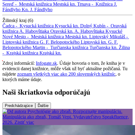
Sereď -
Mestská knižnica
Mestská kn.
Trnava -
Knižnica J.
Fándlyho
Kn. J. Fándlyho
Žilinský kraj (6)
Čadca -
Kysucká knižnica
Kysucká kn.
Dolný Kubín -
Oravská
knižnica A. Habovštiaka
Oravská kn. A. Habovštiaka
Kysucké
Nové Mesto -
Mestská knižnica
Mestská kn.
Liptovský Mikuláš -
Liptovská knižnica G. F. Belopotockého
Liptovská kn. G. F.
Belopotockého
Martin -
Turčianska knižnica
Turčianska kn.
Žilina
-
Krajská knižnica
Krajská kn.
Zdroj informácií:
Infogate.sk
. Údaje hovoria o tom, že kniha je v
evidencii danej knižnice, môže však už byť aktuálne požičaná. Tu
nájdete
zoznam všetkých viac ako 200 slovenských knižníc
, o
ktorých máme údaje.
Naši škriatkovia odporúčajú
Predchádzajúce
Ďalšie