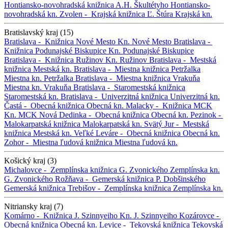
Hontiansko-novohradská knižnica A.H. Škultétyho
Hontiansko-
novohradská kn.
Zvolen -
Krajská knižnica Ľ. Štúra
Krajská kn.
Bratislavský kraj (15)
Bratislava -
Knižnica Nové Mesto
Kn. Nové Mesto
Bratislava -
Knižnica Podunajské Biskupice
Kn. Podunajské Biskupice
Bratislava -
Knižnica Ružinov
Kn. Ružinov
Bratislava -
Mestská
knižnica
Mestská kn.
Bratislava -
Miestna knižnica Petržalka
Miestna kn. Petržalka
Bratislava -
Miestna knižnica Vrakuňa
Miestna kn. Vrakuňa
Bratislava -
Staromestská knižnica
Staromestská kn.
Bratislava -
Univerzitná knižnica
Univerzitná kn.
Častá -
Obecná knižnica
Obecná kn.
Malacky -
Knižnica MCK
Kn. MCK
Nová Dedinka -
Obecná knižnica
Obecná kn.
Pezinok -
Malokarpatská knižnica
Malokarpatská kn.
Svätý Jur -
Mestská
knižnica
Mestská kn.
Veľké Leváre -
Obecná knižnica
Obecná kn.
Zohor -
Miestna ľudová knižnica
Miestna ľudová kn.
Košický kraj (3)
Michalovce -
Zemplínska knižnica G. Zvonického
Zemplínska kn.
G. Zvonického
Rožňava -
Gemerská knižnica P. Dobšinského
Gemerská knižnica
Trebišov -
Zemplínska knižnica
Zemplínska kn.
Nitriansky kraj (7)
Komárno -
Knižnica J. Szinnyeiho
Kn. J. Szinnyeiho
Kozárovce -
Obecná knižnica
Obecná kn.
Levice -
Tekovská knižnica
Tekovská