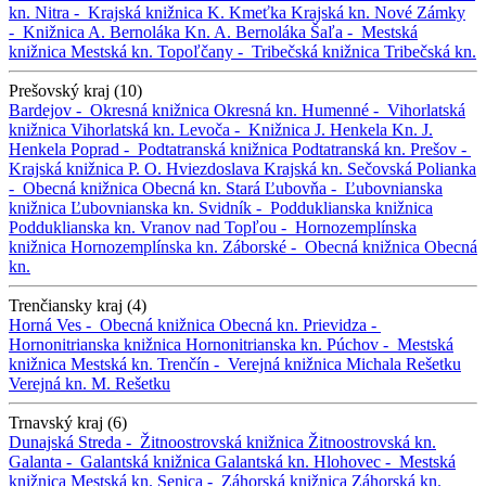
kn.
Nitra -
Krajská knižnica K. Kmeťka
Krajská kn.
Nové Zámky
-
Knižnica A. Bernoláka
Kn. A. Bernoláka
Šaľa -
Mestská
knižnica
Mestská kn.
Topoľčany -
Tribečská knižnica
Tribečská kn.
Prešovský kraj (10)
Bardejov -
Okresná knižnica
Okresná kn.
Humenné -
Vihorlatská
knižnica
Vihorlatská kn.
Levoča -
Knižnica J. Henkela
Kn. J.
Henkela
Poprad -
Podtatranská knižnica
Podtatranská kn.
Prešov -
Krajská knižnica P. O. Hviezdoslava
Krajská kn.
Sečovská Polianka
-
Obecná knižnica
Obecná kn.
Stará Ľubovňa -
Ľubovnianska
knižnica
Ľubovnianska kn.
Svidník -
Podduklianska knižnica
Podduklianska kn.
Vranov nad Topľou -
Hornozemplínska
knižnica
Hornozemplínska kn.
Záborské -
Obecná knižnica
Obecná
kn.
Trenčiansky kraj (4)
Horná Ves -
Obecná knižnica
Obecná kn.
Prievidza -
Hornonitrianska knižnica
Hornonitrianska kn.
Púchov -
Mestská
knižnica
Mestská kn.
Trenčín -
Verejná knižnica Michala Rešetku
Verejná kn. M. Rešetku
Trnavský kraj (6)
Dunajská Streda -
Žitnoostrovská knižnica
Žitnoostrovská kn.
Galanta -
Galantská knižnica
Galantská kn.
Hlohovec -
Mestská
knižnica
Mestská kn.
Senica -
Záhorská knižnica
Záhorská kn.