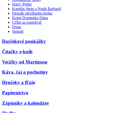
Harry Potter
Kapitán Stein a Notár Barbarič
Denník odvážneho bojka
Krimi Dominika Dána
Učím sa rozprávať
Duna
Smradi
Darčekové poukážky
Čítačky e-kníh
Vecičky od Martinusu
Káva, čaj a pochutiny
Hrnčeky a fľaše
Papiernictvo
Zápisníky a kalendáre