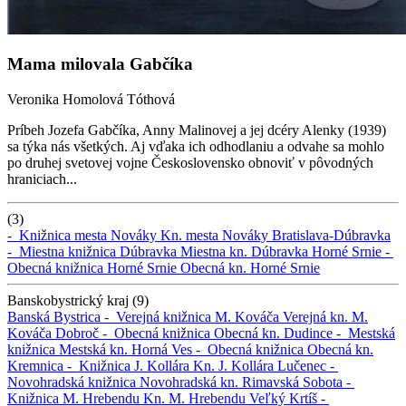
Mama milovala Gabčíka
Veronika Homolová Tóthová
Príbeh Jozefa Gabčíka, Anny Malinovej a jej dcéry Alenky (1939)
sa týka nás všetkých. Aj vďaka ich odhodlaniu a odvahe sa mohlo
po druhej svetovej vojne Československo obnoviť v pôvodných
hraniciach...
(3)
-
Knižnica mesta Nováky
Kn. mesta Nováky
Bratislava-Dúbravka
-
Miestna knižnica Dúbravka
Miestna kn. Dúbravka
Horné Srnie -
Obecná knižnica Horné Srnie
Obecná kn. Horné Srnie
Banskobystrický kraj (9)
Banská Bystrica -
Verejná knižnica M. Kováča
Verejná kn. M.
Kováča
Dobroč -
Obecná knižnica
Obecná kn.
Dudince -
Mestská
knižnica
Mestská kn.
Horná Ves -
Obecná knižnica
Obecná kn.
Kremnica -
Knižnica J. Kollára
Kn. J. Kollára
Lučenec -
Novohradská knižnica
Novohradská kn.
Rimavská Sobota -
Knižnica M. Hrebendu
Kn. M. Hrebendu
Veľký Krtíš -