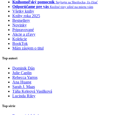
Knihomoľský pomocník
Spýtajte sa Sherlocka, čo čítať
Odporúčame pre vás
Knižné tipy ušité na mieru vám
Všetky knihy
Knihy roka 2025
Bestsellery
Novinky
Pripravované
Akcie a zľavy
Kolekcie
BookTok
Mám záujem o titul
Top autori
Dominik Dán
Julie Caplin
Rebecca Yarros
Ana Huang
Sarah J. Maas
Táňa Keleová Vasilková
Lucinda Riley
Top série