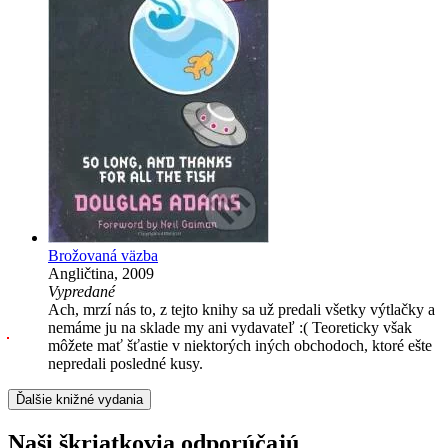
Brožovaná väzba
Angličtina, 2009
Vypredané
Ach, mrzí nás to, z tejto knihy sa už predali všetky výtlačky a
nemáme ju na sklade my ani vydavateľ :( Teoreticky však
môžete mať šťastie v niektorých iných obchodoch, ktoré ešte
nepredali posledné kusy.
Ďalšie knižné vydania
Naši škriatkovia odporúčajú