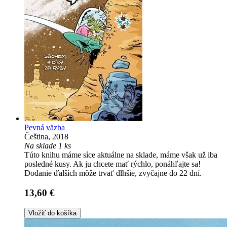
Pevná väzba
Čeština, 2018
Na sklade 1 ks
Túto knihu máme síce aktuálne na sklade, máme však už iba
posledné kusy. Ak ju chcete mať rýchlo, ponáhľajte sa!
Dodanie ďalších môže trvať dlhšie, zvyčajne do 22 dní.
13,60 €
Vložiť do košíka