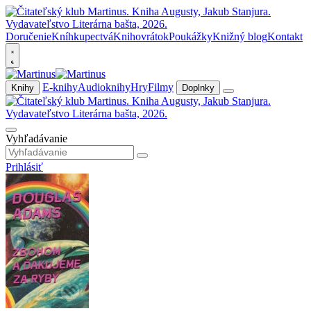
Doručenie
Kníhkupectvá
Knihovrátok
Poukážky
Knižný blog
Kontakt
E-knihy
Audioknihy
Hry
Filmy
Knihy
Doplnky
Vyhľadávanie
Prihlásiť