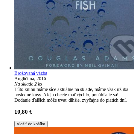
Brožovaná väzba
Angličtina, 2016
Na sklade 2 ks
Túto knihu máme síce aktuálne na sklade, máme však už iba
posledné kusy. Ak ju chcete mať rýchlo, ponáhľajte sa!
Dodanie ďalších môže trvať dlhšie, zvyčajne do piatich dní.
10,80 €
Vložiť do košíka