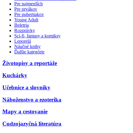
Pre najmenších
Pre prvákov
Pre pubertiakov
Young Adult
Beletria
Rozprávky
Sci-fi, fantasy a komiksy
Leporelá
Náučné knihy
Ďalšie kategórie
Životopisy a reportáže
Kuchárky
Učebnice a slovníky
Náboženstvo a ezoterika
Mapy a cestovanie
Cudzojazyčná literatúra