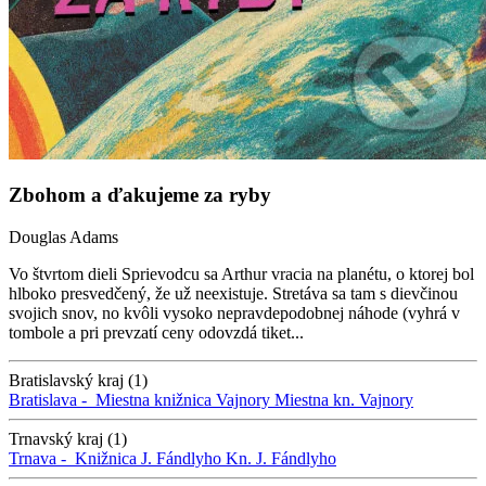
Zbohom a ďakujeme za ryby
Douglas Adams
Vo štvrtom dieli Sprievodcu sa Arthur vracia na planétu, o ktorej bol
hlboko presvedčený, že už neexistuje. Stretáva sa tam s dievčinou
svojich snov, no kvôli vysoko nepravdepodobnej náhode (vyhrá v
tombole a pri prevzatí ceny odovzdá tiket...
Bratislavský kraj (1)
Bratislava -
Miestna knižnica Vajnory
Miestna kn. Vajnory
Trnavský kraj (1)
Trnava -
Knižnica J. Fándlyho
Kn. J. Fándlyho