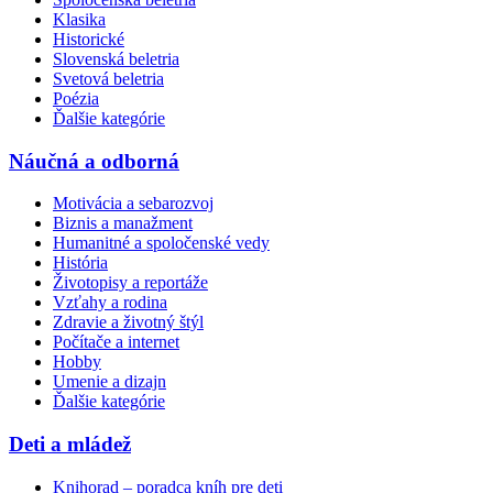
Klasika
Historické
Slovenská beletria
Svetová beletria
Poézia
Ďalšie kategórie
Náučná a odborná
Motivácia a sebarozvoj
Biznis a manažment
Humanitné a spoločenské vedy
História
Životopisy a reportáže
Vzťahy a rodina
Zdravie a životný štýl
Počítače a internet
Hobby
Umenie a dizajn
Ďalšie kategórie
Deti a mládež
Knihorad – poradca kníh pre deti