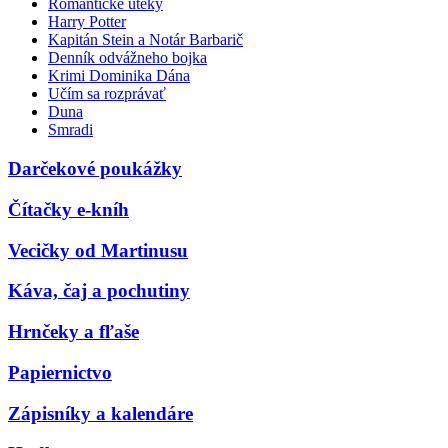
Romantické úteky
Harry Potter
Kapitán Stein a Notár Barbarič
Denník odvážneho bojka
Krimi Dominika Dána
Učím sa rozprávať
Duna
Smradi
Darčekové poukážky
Čítačky e-kníh
Vecičky od Martinusu
Káva, čaj a pochutiny
Hrnčeky a fľaše
Papiernictvo
Zápisníky a kalendáre