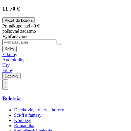
11,70 €
Vložiť do košíka
Pri nákupe nad 49 €
poštovné zadarmo
Vyhľadávanie
Knihy
E-knihy
Audioknihy
Hry
Filmy
Doplnky
Beletria
Detektívky, trilery a horory
Sci-fi a fantasy
Komiksy
Romantika
Spoločenská beletria