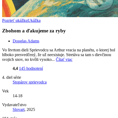
Pozrieť ukážku
Ukážka
Zbohom a ďakujeme za ryby
Douglas Adams
Vo štvrtom dieli Sprievodcu sa Arthur vracia na planétu, o ktorej bol
hlboko presvedčený, že už neexistuje. Stretáva sa tam s dievčinou
svojich snov, no kvôli vysoko...
Čítať viac
4,4
145 hodnotení
4. diel série
Stopárov sprievodca
Vek
14-18
Vydavateľstvo
Slovart
, 2025