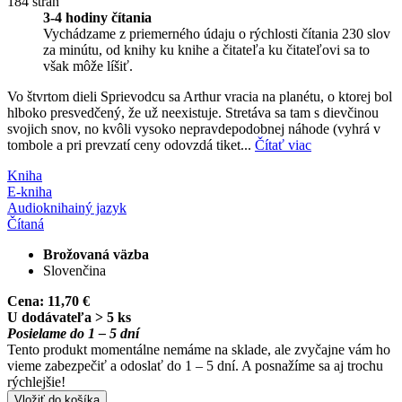
184 strán
3-4 hodiny čítania
Vychádzame z priemerného údaju o rýchlosti čítania 230 slov
za minútu, od knihy ku knihe a čitateľa ku čitateľovi sa to
však môže líšiť.
Vo štvrtom dieli Sprievodcu sa Arthur vracia na planétu, o ktorej bol
hlboko presvedčený, že už neexistuje. Stretáva sa tam s dievčinou
svojich snov, no kvôli vysoko nepravdepodobnej náhode (vyhrá v
tombole a pri prevzatí ceny odovzdá tiket...
Čítať viac
Kniha
E-kniha
Audiokniha
iný jazyk
Čítaná
Brožovaná väzba
Slovenčina
Cena:
11,70 €
U dodávateľa > 5 ks
Posielame do 1 – 5 dní
Tento produkt momentálne nemáme na sklade, ale zvyčajne vám ho
vieme zabezpečiť a odoslať do 1 – 5 dní. A posnažíme sa aj trochu
rýchlejšie!
Vložiť do košíka