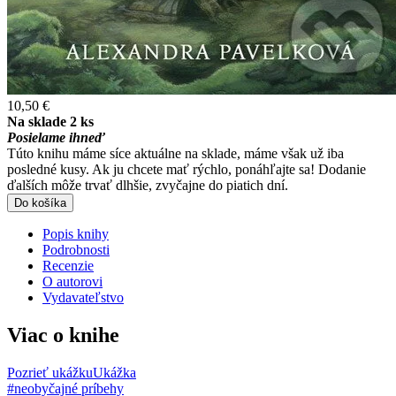
10,50 €
Na sklade 2 ks
Posielame ihneď
Túto knihu máme síce aktuálne na sklade, máme však už iba
posledné kusy. Ak ju chcete mať rýchlo, ponáhľajte sa! Dodanie
ďalších môže trvať dlhšie, zvyčajne do piatich dní.
Do košíka
Popis knihy
Podrobnosti
Recenzie
O autorovi
Vydavateľstvo
Viac o knihe
Pozrieť ukážku
Ukážka
#neobyčajné príbehy