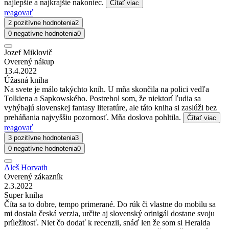
najlepšie a najkrajšie nakoniec.
Čítať viac
reagovať
2 pozitívne hodnotenia
2
0 negatívne hodnotenia
0
Jozef Miklovič
Overený nákup
13.4.2022
Úžasná kniha
Na svete je málo takýchto kníh. U mňa skončila na polici vedľa
Tolkiena a Sapkowského. Postrehol som, že niektorí ľudia sa
vyhýbajú slovenskej fantasy literatúre, ale táto kniha si zaslúži bez
preháňania najvyššiu pozornosť. Mňa doslova pohltila.
Čítať viac
reagovať
3 pozitívne hodnotenia
3
0 negatívne hodnotenia
0
Aleš Horvath
Overený zákazník
2.3.2022
Super kniha
Číta sa to dobre, tempo primerané. Do rúk či vlastne do mobilu sa
mi dostala česká verzia, určite aj slovenský orinigál dostane svoju
príležitosť. Niet čo dodať k recenzii, snáď len že som si Heralda