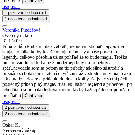
pozitívne.
Čítať viac
reagovať
1 pozitívne hodnotenie
1
1 negatívne hodnotenie
1
Veronika Pindešová
Overený nákup
31.1.2019
Fúha tal táto kniha mi dala zabrať , nebudem klamať najviac ma
zaujala obálka knihy keďže milujem fantasy a naše povesti a
legendy, celkovo pôsobila už na pohľad že to bude mágia. Troška
mi tam vadilo to skákanie z modernej doby do príbehov a
späť..nevedela som sa potom na tie príbehy tak silno sústrediť a
priznám sa bola som stratená chvíľkami až v strede knihy ma to ako
tak chytilo a doslova pritiahlo do deja a knihy. Najviac sa mi páčil
posledný príbeh plný mágie, rusaliek, našich legiend a príbehov - pri
jeho čítaní som mala doslova zimomriavky každopádne odporúčam
prečítať :)
Čítať viac
reagovať
2 pozitívne hodnotenia
2
2 negatívne hodnotenia
2
Oskar K.
Neoverený nákup