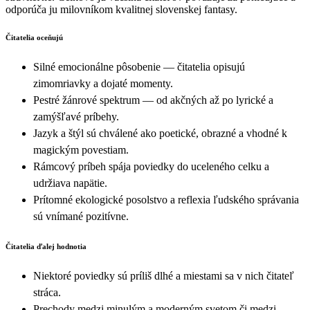
odporúča ju milovníkom kvalitnej slovenskej fantasy.
Čitatelia oceňujú
Silné emocionálne pôsobenie — čitatelia opisujú
zimomriavky a dojaté momenty.
Pestré žánrové spektrum — od akčných až po lyrické a
zamýšľavé príbehy.
Jazyk a štýl sú chválené ako poetické, obrazné a vhodné k
magickým povestiam.
Rámcový príbeh spája poviedky do uceleného celku a
udržiava napätie.
Prítomné ekologické posolstvo a reflexia ľudského správania
sú vnímané pozitívne.
Čitatelia ďalej hodnotia
Niektoré poviedky sú príliš dlhé a miestami sa v nich čitateľ
stráca.
Prechody medzi minulým a moderným svetom či medzi