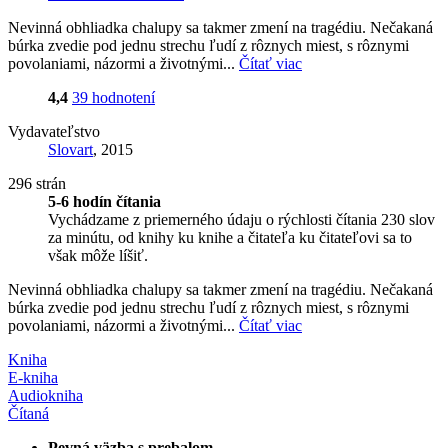
Nevinná obhliadka chalupy sa takmer zmení na tragédiu. Nečakaná
búrka zvedie pod jednu strechu ľudí z rôznych miest, s rôznymi
povolaniami, názormi a životnými...
Čítať viac
4,4
39 hodnotení
Vydavateľstvo
Slovart
, 2015
296 strán
5-6 hodín čítania
Vychádzame z priemerného údaju o rýchlosti čítania 230 slov
za minútu, od knihy ku knihe a čitateľa ku čitateľovi sa to
však môže líšiť.
Nevinná obhliadka chalupy sa takmer zmení na tragédiu. Nečakaná
búrka zvedie pod jednu strechu ľudí z rôznych miest, s rôznymi
povolaniami, názormi a životnými...
Čítať viac
Kniha
E-kniha
Audiokniha
Čítaná
Pevná väzba s prebalom