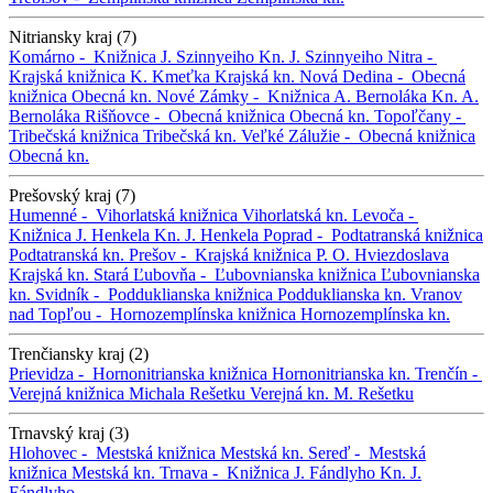
Nitriansky kraj (7)
Komárno -
Knižnica J. Szinnyeiho
Kn. J. Szinnyeiho
Nitra -
Krajská knižnica K. Kmeťka
Krajská kn.
Nová Dedina -
Obecná
knižnica
Obecná kn.
Nové Zámky -
Knižnica A. Bernoláka
Kn. A.
Bernoláka
Rišňovce -
Obecná knižnica
Obecná kn.
Topoľčany -
Tribečská knižnica
Tribečská kn.
Veľké Zálužie -
Obecná knižnica
Obecná kn.
Prešovský kraj (7)
Humenné -
Vihorlatská knižnica
Vihorlatská kn.
Levoča -
Knižnica J. Henkela
Kn. J. Henkela
Poprad -
Podtatranská knižnica
Podtatranská kn.
Prešov -
Krajská knižnica P. O. Hviezdoslava
Krajská kn.
Stará Ľubovňa -
Ľubovnianska knižnica
Ľubovnianska
kn.
Svidník -
Podduklianska knižnica
Podduklianska kn.
Vranov
nad Topľou -
Hornozemplínska knižnica
Hornozemplínska kn.
Trenčiansky kraj (2)
Prievidza -
Hornonitrianska knižnica
Hornonitrianska kn.
Trenčín -
Verejná knižnica Michala Rešetku
Verejná kn. M. Rešetku
Trnavský kraj (3)
Hlohovec -
Mestská knižnica
Mestská kn.
Sereď -
Mestská
knižnica
Mestská kn.
Trnava -
Knižnica J. Fándlyho
Kn. J.
Fándlyho