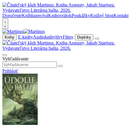
Doručenie
Kníhkupectvá
Knihovrátok
Poukážky
Knižný blog
Kontakt
E-knihy
Audioknihy
Hry
Filmy
Knihy
Doplnky
Vyhľadávanie
Prihlásiť