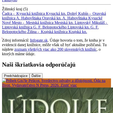
Žilinský kraj (5)
Čadca -
Kysucká knižnica
Kysucká kn.
Dolný Kubín -
Oravská
knižnica A. Habovštiaka
Oravská kn. A. Habovštiaka
Kysucké
Nové Mesto -
Mestská knižnica
Mestská kn.
Liptovský Mikuláš -
Liptovská knižnica G. F. Belopotockého
Liptovská kn. G. F.
Belopotockého
Žilina -
Krajská knižnica
Krajská kn.
Zdroj informácií:
Infogate.sk
. Údaje hovoria o tom, že kniha je v
evidencii danej knižnice, môže však už byť aktuálne požičaná. Tu
nájdete
zoznam všetkých viac ako 200 slovenských knižníc
, o
ktorých máme údaje.
Naši škriatkovia odporúčajú
Predchádzajúce
Ďalšie