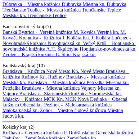
Dúbravka -
Miestna knižnica Dúbravka
Miestna kn. Dúbravka
Trenčianske Teplice -
Mestská knižnica Trenčianske Teplice
Mestská kn. Trenčianske Teplice
Banskobystrický kraj (5)
Banská Bystrica -
Verejná knižnica M. Kováča
Verejná kn. M.
Kováča
Kremnica -
Knižnica J. Kollára
Kn. J. Kollára
Lučenec -
Novohradská knižnica
Novohradská kn.
Veľký Krtíš -
Hontiansko-
novohradská knižnica A.H. Škultétyho
Hontiansko-novohradská kn.
Zvolen -
Krajská knižnica Ľ. Štúra
Krajská kn.
Bratislavský kraj (10)
Bratislava -
Knižnica Nové Mesto
Kn. Nové Mesto
Bratislava -
Knižnica Ružinov
Kn. Ružinov
Bratislava -
Mestská knižnica
Mestská kn.
Bratislava -
Miestna knižnica Petržalka
Miestna kn.
Petržalka
Bratislava -
Miestna knižnica Vajnory
Miestna kn.
Vajnory
Bratislava -
Staromestská knižnica
Staromestská kn.
Malacky -
Knižnica MCK
Kn. MCK
Nová Dedinka -
Obecná
knižnica
Obecná kn.
Pezinok -
Malokarpatská knižnica
Malokarpatská kn.
Zohor -
Miestna ľudová knižnica
Miestna
ľudová kn.
Košický kraj (2)
Rožňava -
Gemerská knižnica P. Dobšinského
Gemerská knižnica
Trebišov -
Zemplínska knižnica
Zemplínska kn.