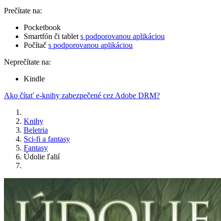
Prečítate na:
Pocketbook
Smartfón či tablet
s podporovanou aplikáciou
Počítač
s podporovanou aplikáciou
Neprečítate na:
Kindle
Ako čítať e-knihy zabezpečené cez Adobe DRM?
Knihy
Beletria
Sci-fi a fantasy
Fantasy
Údolie ľalií