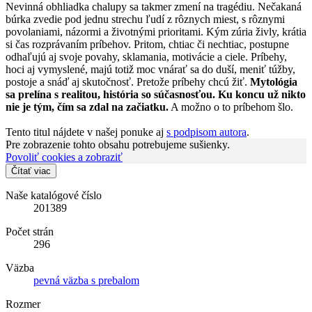
Nevinná obhliadka chalupy sa takmer zmení na tragédiu. Nečakaná
búrka zvedie pod jednu strechu ľudí z rôznych miest, s rôznymi
povolaniami, názormi a životnými prioritami. Kým zúria živly, krátia
si čas rozprávaním príbehov. Pritom, chtiac či nechtiac, postupne
odhaľujú aj svoje povahy, sklamania, motivácie a ciele. Príbehy,
hoci aj vymyslené, majú totiž moc vnárať sa do duší, meniť túžby,
postoje a snáď aj skutočnosť. Pretože príbehy chcú žiť.
Mytológia
sa prelína s realitou, história so súčasnosťou. Ku koncu už nikto
nie je tým, čím sa zdal na začiatku.
A možno o to príbehom šlo.
Tento titul nájdete v našej ponuke aj
s podpisom autora
.
Pre zobrazenie tohto obsahu potrebujeme sušienky.
Povoliť cookies a zobraziť
Čítať viac
Naše katalógové číslo
201389
Počet strán
296
Väzba
pevná väzba s prebalom
Rozmer