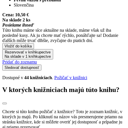
Slovenčina
Cena:
10,50 €
Na sklade 2 ks
Posielame ihneď
Túto knihu máme síce aktuálne na sklade, máme však už iba
posledné kusy. Ak ju chcete mať rýchlo, ponáhľajte sa! Dodanie
ďalších môže trvať dlhšie, zvyčajne do piatich dní.
Vložiť do košíka
Rezervovať v kníhkupectve
Na sklade v 1 kníhkupectve
Pridať do zoznamu
Sledovať dostupnosť
Dostupné v
44 knižniciach
.
Požičať v knižnici
V ktorých knižniciach majú túto knihu?
Chcete si túto knihu požičať z knižnice? Toto je zoznam knižníc, v
ktorých ju majú. Po kliknutí na názov vás presmerujeme priamo na
stránku knižnice, kde si môžete overiť jej dostupnosť a prípadne ju
aj priamo rezervovať.