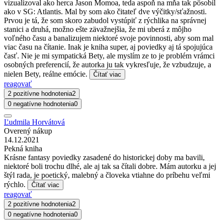
vizualizoval ako herca Jason Momoa, teda aspoň na mňa tak pôsobil
ako v SG: Atlantis. Mal by som ako čitateľ dve výčitky/sťažnosti.
Prvou je tá, že som skoro zabudol vystúpiť z rýchlika na správnej
stanici a druhá, možno ešte zävažnejšia, že mi uberá z môjho
voľného času a banalizujem niektoré svoje povinnosti, aby som mal
viac času na čítanie. Inak je kniha super, aj poviedky aj tá spojujúca
časť. Nie je mi sympatická Bety, ale myslím ze to je problém vrámci
osobných preferencií, že autorka ju tak vykresľuje, že vzbudzuje, a
nielen Bety, reálne emócie.
Čítať viac
reagovať
2 pozitívne hodnotenia
2
0 negatívne hodnotenia
0
Ľudmila Horvátová
Overený nákup
14.12.2021
Pekná kniha
Krásne fantasy poviedky zasadené do historickej doby ma bavili,
niektoré boli trochu dlhé, ale aj tak sa čítali dobre. Mám autorku a jej
štýl rada, je poetický, malebný a človeka vtiahne do príbehu veľmi
rýchlo.
Čítať viac
reagovať
2 pozitívne hodnotenia
2
0 negatívne hodnotenia
0