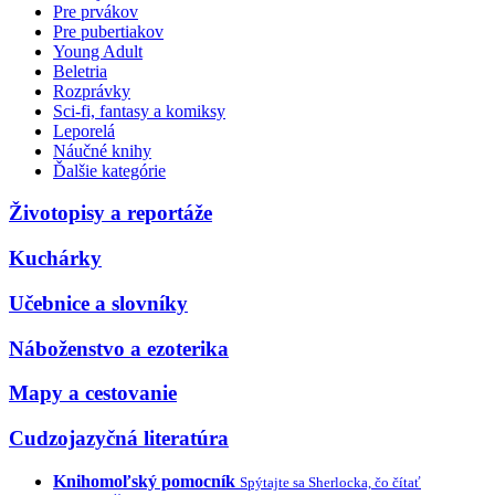
Pre prvákov
Pre pubertiakov
Young Adult
Beletria
Rozprávky
Sci-fi, fantasy a komiksy
Leporelá
Náučné knihy
Ďalšie kategórie
Životopisy a reportáže
Kuchárky
Učebnice a slovníky
Náboženstvo a ezoterika
Mapy a cestovanie
Cudzojazyčná literatúra
Knihomoľský pomocník
Spýtajte sa Sherlocka, čo čítať