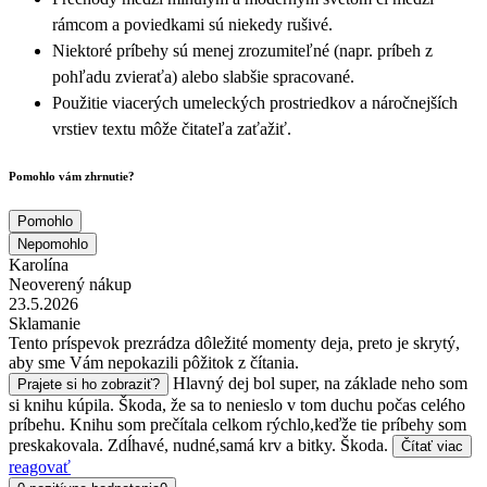
rámcom a poviedkami sú niekedy rušivé.
Niektoré príbehy sú menej zrozumiteľné (napr. príbeh z
pohľadu zvieraťa) alebo slabšie spracované.
Použitie viacerých umeleckých prostriedkov a náročnejších
vrstiev textu môže čitateľa zaťažiť.
Pomohlo vám zhrnutie?
Pomohlo
Nepomohlo
Karolína
Neoverený nákup
23.5.2026
Sklamanie
Tento príspevok prezrádza dôležité momenty deja, preto je skrytý,
aby sme Vám nepokazili pôžitok z čítania.
Hlavný dej bol super, na základe neho som
Prajete si ho zobraziť?
si knihu kúpila. Škoda, že sa to nenieslo v tom duchu počas celého
príbehu. Knihu som prečítala celkom rýchlo,keďže tie príbehy som
preskakovala. Zdĺhavé, nudné,samá krv a bitky. Škoda.
Čítať viac
reagovať