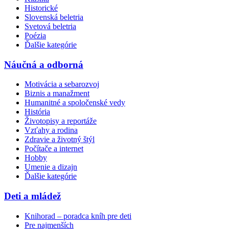
Historické
Slovenská beletria
Svetová beletria
Poézia
Ďalšie kategórie
Náučná a odborná
Motivácia a sebarozvoj
Biznis a manažment
Humanitné a spoločenské vedy
História
Životopisy a reportáže
Vzťahy a rodina
Zdravie a životný štýl
Počítače a internet
Hobby
Umenie a dizajn
Ďalšie kategórie
Deti a mládež
Knihorad – poradca kníh pre deti
Pre najmenších