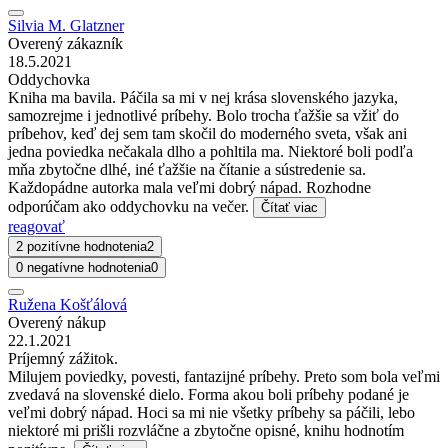
Silvia M. Glatzner
Overený zákazník
18.5.2021
Oddychovka
Kniha ma bavila. Páčila sa mi v nej krása slovenského jazyka,
samozrejme i jednotlivé príbehy. Bolo trocha ťažšie sa vžiť do
príbehov, keď dej sem tam skočil do moderného sveta, však ani
jedna poviedka nečakala dlho a pohltila ma. Niektoré boli podľa
mňa zbytočne dlhé, iné ťažšie na čítanie a sústredenie sa.
Každopádne autorka mala veľmi dobrý nápad. Rozhodne
odporúčam ako oddychovku na večer.
Čítať viac
reagovať
2 pozitívne hodnotenia
2
0 negatívne hodnotenia
0
Ružena Košťálová
Overený nákup
22.1.2021
Príjemný zážitok.
Milujem poviedky, povesti, fantazijné príbehy. Preto som bola veľmi
zvedavá na slovenské dielo. Forma akou boli príbehy podané je
veľmi dobrý nápad. Hoci sa mi nie všetky príbehy sa páčili, lebo
niektoré mi prišli rozvláčne a zbytočne opisné, knihu hodnotím