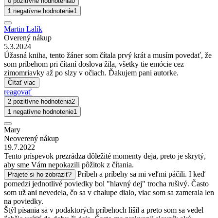
0 pozitívne hodnotenia
0
1 negatívne hodnotenie
1
Martin Lalík
Overený nákup
5.3.2024
Úžasná kniha, tento žáner som čítala prvý krát a musím povedať, že
som príbehom pri čítaní doslova žila, všetky tie emócie cez
zimomriavky až po slzy v očiach. Ďakujem pani autorke.
Čítať viac
reagovať
2 pozitívne hodnotenia
2
1 negatívne hodnotenie
1
Mary
Neoverený nákup
19.7.2022
Tento príspevok prezrádza dôležité momenty deja, preto je skrytý,
aby sme Vám nepokazili pôžitok z čítania.
Príbeh a príbehy sa mi veľmi páčili. I keď
Prajete si ho zobraziť?
pomedzi jednotlivé poviedky bol "hlavný dej" trocha rušivý. Často
som už ani nevedela, čo sa v chalupe dialo, viac som sa zamerala len
na poviedky.
Štýl písania sa v podaktorých príbehoch líšil a preto som sa vedel