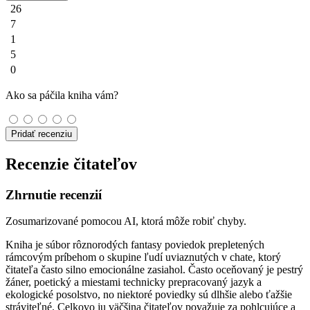
26
7
1
5
0
Ako sa páčila kniha vám?
Pridať recenziu
Recenzie čitateľov
Zhrnutie recenzií
Zosumarizované pomocou AI, ktorá môže robiť chyby.
Kniha je súbor rôznorodých fantasy poviedok prepletených
rámcovým príbehom o skupine ľudí uviaznutých v chate, ktorý
čitateľa často silno emocionálne zasiahol. Často oceňovaný je pestrý
žáner, poetický a miestami technicky prepracovaný jazyk a
ekologické posolstvo, no niektoré poviedky sú dlhšie alebo ťažšie
stráviteľné. Celkovo ju väčšina čitateľov považuje za pohlcujúce a