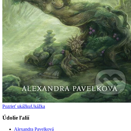
Pozrieť ukážku
Ukážka
Údolie ľalií
Alexandra Pavelková