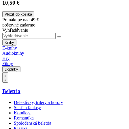
10,50 €
Vložiť do košíka
Pri nákupe nad 49 €
poštovné zadarmo
Vyhľadávanie
Knihy
E-knihy
Audioknihy
Hry
Filmy
Doplnky
Beletria
Detektívky, trilery a horory
Sci-fi a fantasy
Komiksy
Romantika
Spoločenská beletria
Klasika