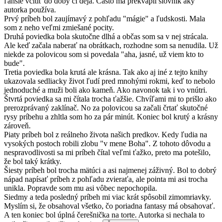
ľahšie vcítiť do doby či deja. Často ma prekvapil slovník aký
autorka používa.
Prvý príbeh bol zaujímavý z pohľadu "mágie" a ľudskosti. Mala
som z neho veľmi zmiešané pocity.
Druhá poviedka bola skutočne dlhá a občas som sa v nej strácala.
Ale keď začala naberať na obrátkach, rozhodne som sa nenudila. Už
niekde za polovicou som si povedala "aha, jasné, už viem kto to
bude".
Tretia poviedka bola krutá ale krásna. Tak ako aj iné z tejto knihy
ukazovala sedliacky život ľudí pred mnohými rokmi, keď to nebolo
jednoduché a muži boli ako kameň. Ako navonok tak i vo vnútri.
Štvrtá poviedka sa mi čítala trocha ťažšie. Chvíľami mi to prišlo ako
prerozprávaný zaklínač. No za polovicou sa začali črtať skutočné
rysy príbehu a zhltla som ho za pár minút. Koniec bol krutý a krásny
zároveň.
Piaty príbeh bol z reálneho života našich predkov. Kedy ľudia na
vysokých postoch robili zlobu "v mene Boha". Z tohoto dôvodu a
nespravodlivosti sa mi príbeh čítal veľmi ťažko, preto ma potešilo,
že bol taký krátky.
Šiesty príbeh bol trocha mätúci a asi najmenej záživný. Bol to dobrý
nápad napísať príbeh z pohľadu zvieraťa, ale pointa mi asi trocha
unikla. Popravde som mu asi vôbec nepochopila.
Siedmy a teda posledný príbeh mi viac krát spôsobil zimomriavky.
Myslím si, že obsahoval všetko, čo poriadna fantasy má obsahovať.
A ten koniec bol úplná čerešnička na torte. Autorka si nechala to