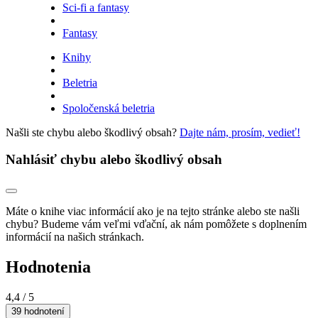
Sci-fi a fantasy
Fantasy
Knihy
Beletria
Spoločenská beletria
Našli ste chybu alebo škodlivý obsah?
Dajte nám, prosím, vedieť!
Nahlásiť chybu alebo škodlivý obsah
Máte o knihe viac informácií ako je na tejto stránke alebo ste našli
chybu? Budeme vám veľmi vďační, ak nám pomôžete s doplnením
informácií na našich stránkach.
Hodnotenia
4,4
/ 5
39 hodnotení