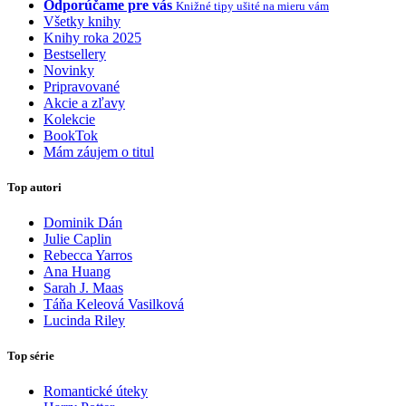
Odporúčame pre vás
Knižné tipy ušité na mieru vám
Všetky knihy
Knihy roka 2025
Bestsellery
Novinky
Pripravované
Akcie a zľavy
Kolekcie
BookTok
Mám záujem o titul
Top autori
Dominik Dán
Julie Caplin
Rebecca Yarros
Ana Huang
Sarah J. Maas
Táňa Keleová Vasilková
Lucinda Riley
Top série
Romantické úteky