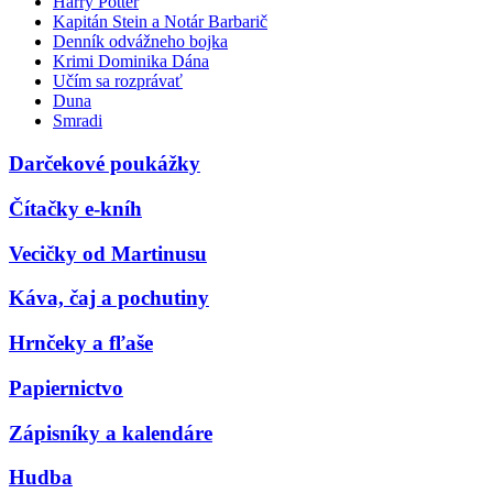
Harry Potter
Kapitán Stein a Notár Barbarič
Denník odvážneho bojka
Krimi Dominika Dána
Učím sa rozprávať
Duna
Smradi
Darčekové poukážky
Čítačky e-kníh
Vecičky od Martinusu
Káva, čaj a pochutiny
Hrnčeky a fľaše
Papiernictvo
Zápisníky a kalendáre
Hudba