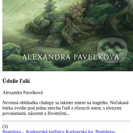
Údolie ľalií
Alexandra Pavelková
Nevinná obhliadka chalupy sa takmer zmení na tragédiu. Nečakaná
búrka zvedie pod jednu strechu ľudí z rôznych miest, s rôznymi
povolaniami, názormi a životnými...
(3)
Bratislava -
Karloveská knižnica
Karloveská kn.
Bratislava-