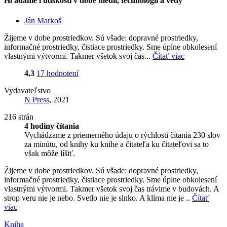
Hľadanie ľudskosti v dobe médií, technológií a vedy
Ján Markoš
Žijeme v dobe prostriedkov. Sú všade: dopravné prostriedky,
informačné prostriedky, čistiace prostriedky. Sme úplne obkolesení
vlastnými výtvormi. Takmer všetok svoj čas...
Čítať viac
4,3
17 hodnotení
Vydavateľstvo
N Press
, 2021
216 strán
4 hodiny čítania
Vychádzame z priemerného údaju o rýchlosti čítania 230 slov
za minútu, od knihy ku knihe a čitateľa ku čitateľovi sa to
však môže líšiť.
Žijeme v dobe prostriedkov. Sú všade: dopravné prostriedky,
informačné prostriedky, čistiace prostriedky. Sme úplne obkolesení
vlastnými výtvormi. Takmer všetok svoj čas trávime v budovách. A
strop veru nie je nebo. Svetlo nie je slnko. A klíma nie je ..
Čítať
viac
Kniha