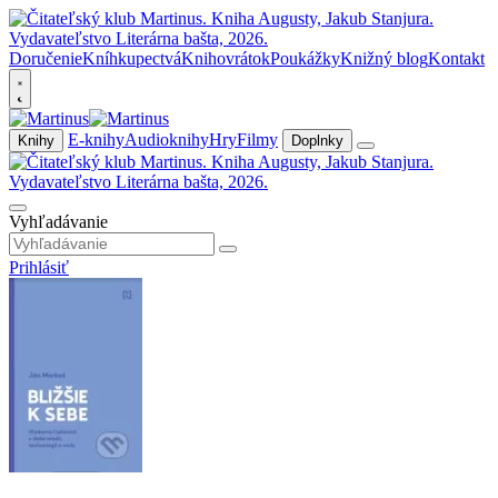
Doručenie
Kníhkupectvá
Knihovrátok
Poukážky
Knižný blog
Kontakt
E-knihy
Audioknihy
Hry
Filmy
Knihy
Doplnky
Vyhľadávanie
Prihlásiť