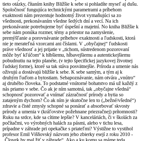
tieto otázky, čítaním knihy Bližšie k sebe si pohladíte myseľ aj dušu.
Spoločnosť fungujúca technickými parametrami a príbehom
exaktnosti nám prezentuje hodnotný život vymaňujúci sa zo
všednosti, prekonávaním všedne šedých dní a vecí. Na ich
prekonávanie potrebujeme byť úspešní a majetní. No kniha Bližšie k
sebe nám ponúka rozmer, témy a priestor na zamyslenie,
premýšľanie a porovnávanie príbehov exaktnosti a ľudskosti, ktorá
nie je merateľná vzorcami ani číslami. V „obyčajnej“ ľudskosti
práve všednosť a jej prijatie v „tichom, sústredenom pozorovaní
môže byť kľúčom“ k hlbšiemu, hĺbavejšiemu a autentickejšiemu
pobudnutiu na tejto planéte, (v tejto špecifickej jazykovej životnej
ľudskej forme), ktoré sa tak stáva posvätnejšie. Príroda a umenie nás
oživujú a dostávajú bližšie k sebe. K sebe samým, a tým aj k
druhým ľuďom a bytostiam. Sebapoznávanie, nám otvára „vnútro“
aj druhého človeka. To podstatné vnútorné bohatstvo má už každý z
nás priamo v sebe. Čo ak je ním samotná, tak „obyčajne všedná“
schopnosť pozorovať a vnímať zázračnosť prírody a bytia so
zatajeným dychom? Čo ak ním je skutočne len to („bežné/všedné“)
zdravie a čisté zmysly schopné sa ponárať a absorbovať skvosty
prírody a umenia v (kráľovstve požehnane priezračnej) prítomnosti?
Ruku na srdce, kde sa cítime lepšie? V kanceláriách, či v školách za
počítačmi, vo výrobných halách za pásmi, alebo v tichu lesa,
prípadne v záhrade pri opekačke s priateľmi? Výstižne to vystihol
profesor Emil Višňovský názvom jeho zbierky esejí z roku 2010 -
„Človek by mal žiť v záhrade“. Ako a ku komu sa máme teda