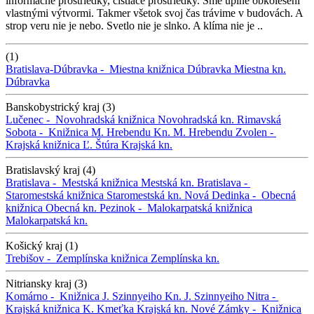
informačné prostriedky, čistiace prostriedky. Sme úplne obkolesení
vlastnými výtvormi. Takmer všetok svoj čas trávime v budovách. A
strop veru nie je nebo. Svetlo nie je slnko. A klíma nie je ..
(1)
Bratislava-Dúbravka -
Miestna knižnica Dúbravka
Miestna kn.
Dúbravka
Banskobystrický kraj (3)
Lučenec -
Novohradská knižnica
Novohradská kn.
Rimavská
Sobota -
Knižnica M. Hrebendu
Kn. M. Hrebendu
Zvolen -
Krajská knižnica Ľ. Štúra
Krajská kn.
Bratislavský kraj (4)
Bratislava -
Mestská knižnica
Mestská kn.
Bratislava -
Staromestská knižnica
Staromestská kn.
Nová Dedinka -
Obecná
knižnica
Obecná kn.
Pezinok -
Malokarpatská knižnica
Malokarpatská kn.
Košický kraj (1)
Trebišov -
Zemplínska knižnica
Zemplínska kn.
Nitriansky kraj (3)
Komárno -
Knižnica J. Szinnyeiho
Kn. J. Szinnyeiho
Nitra -
Krajská knižnica K. Kmeťka
Krajská kn.
Nové Zámky -
Knižnica