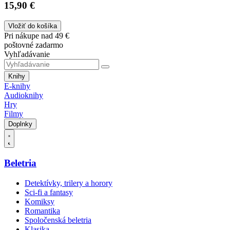
15,90 €
Vložiť do košíka
Pri nákupe nad 49 €
poštovné zadarmo
Vyhľadávanie
Knihy
E-knihy
Audioknihy
Hry
Filmy
Doplnky
Beletria
Detektívky, trilery a horory
Sci-fi a fantasy
Komiksy
Romantika
Spoločenská beletria
Klasika