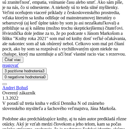
sú zraniteľnosť, empatia, vnímanie času alebo smrť. Ako sám píše,
je na nás, čo si odnesieme. A niekedy sú to teda silné myšlienky.
Veľmi oceňujem viaceré príklady z československého prostredia,
vďaka ktorým sa kniha odlišuje od mainstreamovej literatúry o
sebarozvoji (aj keď úplne takto by som ju asi nezaškatuľkoval) a
približuje sa aj k nášmu (možno trochu skeptickejšiemu) čitateľovi.
Hviezdička dole jedine za to, že po podcaste s Jánom Markošom a
štítku "Knihy roka 2021" som mal od knihy dosť veľké očakávania,
ale nakoniec som až tak ohúrený nebol. Celkovo som mal pri čítaní
pocit, ako by som sa rozprával s vychillovaným ujom niekde na
chalupe, ktorý ma uzemňuje a učí brať vlastné racio viac s rezervou.
Čítať viac
reagovať
3 pozitívne hodnotenia
3
0 negatívne hodnotenia
0
Andrej Bohuš
Overený zákazník
1.3.2022
V poradí už tretia kniha v edícií Denníka N od známeho
slovenského mysliteľa a šachového veľmajstva, Jána Markoša.
Podobne ako predchádzajúce knihy, aj tu nám autor predkladá rôzne
otázky. Aký je vzťah medzi človekom a jeho telom, kam sa počas