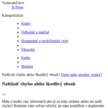
Vydavateľstvo
N Press
Kategorizácia
Knihy
Odborné a náučné
Humanitné a spoločenské vedy
Filozofia
Knihy
Beletria
Našli ste chybu alebo škodlivý obsah?
Dajte nám, prosím, vedieť!
Nahlásiť chybu alebo škodlivý obsah
Máte o knihe viac informácií ako je na tejto stránke alebo ste našli
chybu? Budeme vám veľmi vďační, ak nám pomôžete s doplnením