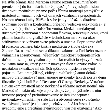
Na štýle písania Jána Markoša zaujme rozsah zrozumiteľnosti
premietnutej do formulácií, ktoré prejasňujú - vyjasňujú a istou
úvahovou meditáciou priamo počas čítania motivujú premýšľať o
nastolených témach v ich vzájomných vzťahoch a prepojeniach.
Nosnou témou knihy Bližšie k sebe je plynulé až meditatívne
skúmanie povahy a konfrontácii príbehov vedeckej exaktnosti a (jej
zásahov do) príbehov ľudského vnútra. Medzi materiálnymi a
duchovnými potrebami a hodnotami človeka, reflektujúc cenu, ktorú
platíme komfortu digitalizácie v technickom matrixe na úkor
scitlivovania sa v živom svete prírody a umenia. Popri tomto dušu
hľadiacom rozmere, táto knižná meditácia o živote človeka
21.storočia, na rozhraní sveta diktátu exaktnosti a ľudského rozmeru
vnímania a absorbovania „všedných“ maličkostí uchopiteľných
dušou - obsahuje originálnu a praktickú realizáciu výzvy filozofa
Williama Jamesa, ktorý jednu z hlavných úloh filozofie vnímal v
neustálom aktualizovaní starších spôsobov myslenia novými
pojmami. Len premýšľavý, citlivý a rozhľadený autor dokáže
nanovo preformulovať najznámejšie myšlienky takých postáv dejín
filozofie akými boli René Descartes či Goerge Berkeley. V našom
slovenskom prostredí niečo nevídané a súčasne radosti hodné. Ján
Markoš nám takto ukazuje a potvrdzuje, že premýšľanie a s ním
bytostne prepojené prehodnocovanie našich konceptov a
myšlienkových schém je stále živé a otvorené ceste skutočného
vzdelávania, ktoré je tak naozaj celoživotné. Ako často si
uvedomujeme a precitáme zvláštnosťou vlastnej existencie? Ako