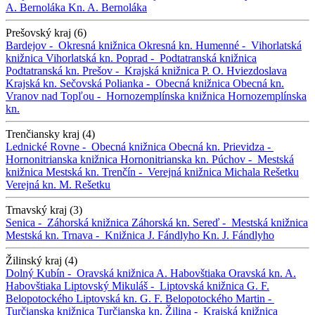
A. Bernoláka
Kn. A. Bernoláka
Prešovský kraj (6)
Bardejov -
Okresná knižnica
Okresná kn.
Humenné -
Vihorlatská
knižnica
Vihorlatská kn.
Poprad -
Podtatranská knižnica
Podtatranská kn.
Prešov -
Krajská knižnica P. O. Hviezdoslava
Krajská kn.
Sečovská Polianka -
Obecná knižnica
Obecná kn.
Vranov nad Topľou -
Hornozemplínska knižnica
Hornozemplínska
kn.
Trenčiansky kraj (4)
Lednické Rovne -
Obecná knižnica
Obecná kn.
Prievidza -
Hornonitrianska knižnica
Hornonitrianska kn.
Púchov -
Mestská
knižnica
Mestská kn.
Trenčín -
Verejná knižnica Michala Rešetku
Verejná kn. M. Rešetku
Trnavský kraj (3)
Senica -
Záhorská knižnica
Záhorská kn.
Sereď -
Mestská knižnica
Mestská kn.
Trnava -
Knižnica J. Fándlyho
Kn. J. Fándlyho
Žilinský kraj (4)
Dolný Kubín -
Oravská knižnica A. Habovštiaka
Oravská kn. A.
Habovštiaka
Liptovský Mikuláš -
Liptovská knižnica G. F.
Belopotockého
Liptovská kn. G. F. Belopotockého
Martin -
Turčianska knižnica
Turčianska kn.
Žilina -
Krajská knižnica