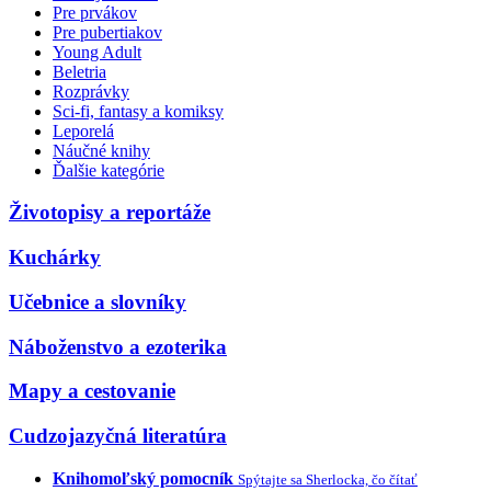
Pre prvákov
Pre pubertiakov
Young Adult
Beletria
Rozprávky
Sci-fi, fantasy a komiksy
Leporelá
Náučné knihy
Ďalšie kategórie
Životopisy a reportáže
Kuchárky
Učebnice a slovníky
Náboženstvo a ezoterika
Mapy a cestovanie
Cudzojazyčná literatúra
Knihomoľský pomocník
Spýtajte sa Sherlocka, čo čítať