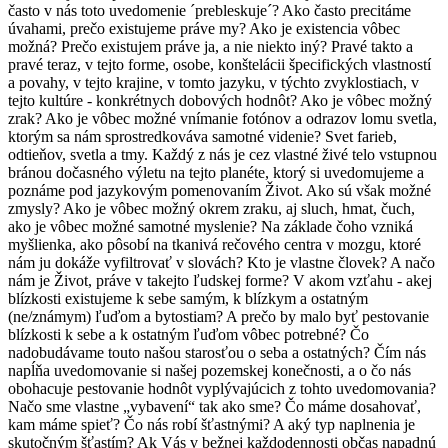
často v nás toto uvedomenie ´prebleskuje´? Ako často precitáme
úvahami, prečo existujeme práve my? Ako je existencia vôbec
možná? Prečo existujem práve ja, a nie niekto iný? Pravé takto a
pravé teraz, v tejto forme, osobe, konštelácii špecifických vlastností
a povahy, v tejto krajine, v tomto jazyku, v týchto zvyklostiach, v
tejto kultúre - konkrétnych dobových hodnôt? Ako je vôbec možný
zrak? Ako je vôbec možné vnímanie fotónov a odrazov lomu svetla,
ktorým sa nám sprostredkováva samotné videnie? Svet farieb,
odtieňov, svetla a tmy. Každý z nás je cez vlastné živé telo vstupnou
bránou dočasného výletu na tejto planéte, ktorý si uvedomujeme a
poznáme pod jazykovým pomenovaním Život. Ako sú však možné
zmysly? Ako je vôbec možný okrem zraku, aj sluch, hmat, čuch,
ako je vôbec možné samotné myslenie? Na základe čoho vzniká
myšlienka, ako pôsobí na tkanivá rečového centra v mozgu, ktoré
nám ju dokáže vyfiltrovať v slovách? Kto je vlastne človek? A načo
nám je Život, práve v takejto ľudskej forme? V akom vzťahu - akej
blízkosti existujeme k sebe samým, k blízkym a ostatným
(ne/známym) ľuďom a bytostiam? A prečo by malo byť pestovanie
blízkosti k sebe a k ostatným ľuďom vôbec potrebné? Čo
nadobudávame touto našou starosťou o seba a ostatných? Čím nás
napĺňa uvedomovanie si našej pozemskej konečnosti, a o čo nás
obohacuje pestovanie hodnôt vyplývajúcich z tohto uvedomovania?
Načo sme vlastne „vybavení“ tak ako sme? Čo máme dosahovať,
kam máme spieť? Čo nás robí šťastnými? A aký typ naplnenia je
skutočným šťastím? Ak Vás v bežnej každodennosti občas napadnú