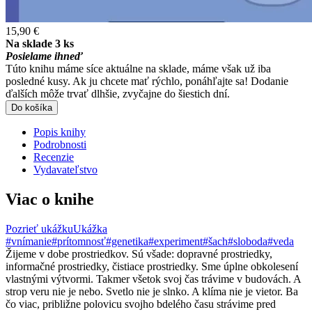
15,90 €
Na sklade 3 ks
Posielame ihneď
Túto knihu máme síce aktuálne na sklade, máme však už iba
posledné kusy. Ak ju chcete mať rýchlo, ponáhľajte sa! Dodanie
ďalších môže trvať dlhšie, zvyčajne do šiestich dní.
Do košíka
Popis knihy
Podrobnosti
Recenzie
Vydavateľstvo
Viac o knihe
Pozrieť ukážku
Ukážka
#vnímanie
#prítomnosť
#genetika
#experiment
#šach
#sloboda
#veda
Žijeme v dobe prostriedkov. Sú všade: dopravné prostriedky,
informačné prostriedky, čistiace prostriedky. Sme úplne obkolesení
vlastnými výtvormi. Takmer všetok svoj čas trávime v budovách. A
strop veru nie je nebo. Svetlo nie je slnko. A klíma nie je vietor. Ba
čo viac, približne polovicu svojho bdelého času strávime pred