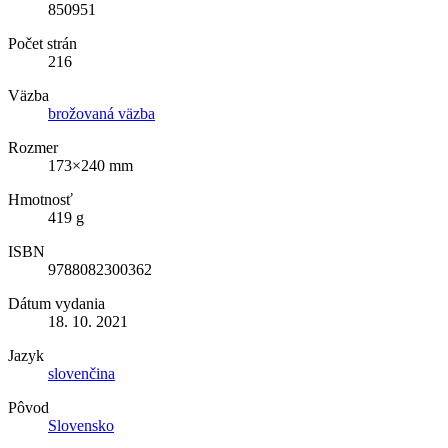
850951
Počet strán
216
Väzba
brožovaná väzba
Rozmer
173×240 mm
Hmotnosť
419 g
ISBN
9788082300362
Dátum vydania
18. 10. 2021
Jazyk
slovenčina
Pôvod
Slovensko