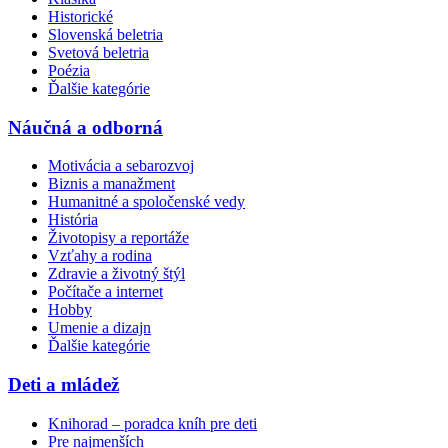
Historické
Slovenská beletria
Svetová beletria
Poézia
Ďalšie kategórie
Náučná a odborná
Motivácia a sebarozvoj
Biznis a manažment
Humanitné a spoločenské vedy
História
Životopisy a reportáže
Vzťahy a rodina
Zdravie a životný štýl
Počítače a internet
Hobby
Umenie a dizajn
Ďalšie kategórie
Deti a mládež
Knihorad – poradca kníh pre deti
Pre najmenších