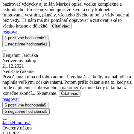
bazírovať vždycky aj to Ján Markoš opísal vcelku komplexne a
jednoducho. Proste nezabúdajme, že život a celý kolobeh
fungovania vesmíru, planéty, všetkého živého tu bol a vždy bude aj
bez vedy. Tá nám má iba pomáhať objavovať a zisťovať aké to
všetko krásne a dôležité.
Čítať viac
reagovať
1 pozitívne hodnotenie
1
1 negatívne hodnotenie
1
Benjamín Jarčuška
Neoverený nákup
21.12.2021
Neustále čakanie
Prvá čítaná kniha od tohto autora. Úvodná časť knihy ma nabudila a
naplnila veľkými očakávaniami. Potom prišlo čakanie na to, kedy už
príde naplnenie sľubovaného a nakoniec čakanie kedy tá kniha už
konečne skončí... Sklamanie.
Čítať viac
reagovať
5 pozitívne hodnotenia
5
5 negatívne hodnotenia
5
Jana Hanulová
Overený nákup
1.11.2021