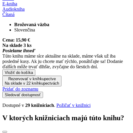
E-kniha
Audiokniha
Čítaná
Brožovaná väzba
Slovenčina
Cena:
15,90 €
Na sklade 3 ks
Posielame ihneď
Túto knihu máme síce aktuálne na sklade, máme však už iba
posledné kusy. Ak ju chcete mať rýchlo, ponáhľajte sa! Dodanie
ďalších môže trvať dlhšie, zvyčajne do šiestich dní.
Vložiť do košíka
Rezervovať v kníhkupectve
Na sklade v 22 kníhkupectvách
Pridať do zoznamu
Sledovať dostupnosť
Dostupné v
29 knižniciach
.
Požičať v knižnici
V ktorých knižniciach majú túto knihu?