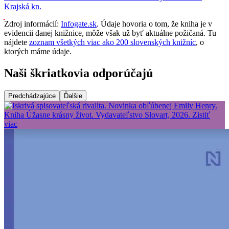
Krajská kn.
Zdroj informácií:
Infogate.sk
. Údaje hovoria o tom, že kniha je v
evidencii danej knižnice, môže však už byť aktuálne požičaná. Tu
nájdete
zoznam všetkých viac ako 200 slovenských knižníc
, o
ktorých máme údaje.
Naši škriatkovia odporúčajú
Predchádzajúce
Ďalšie