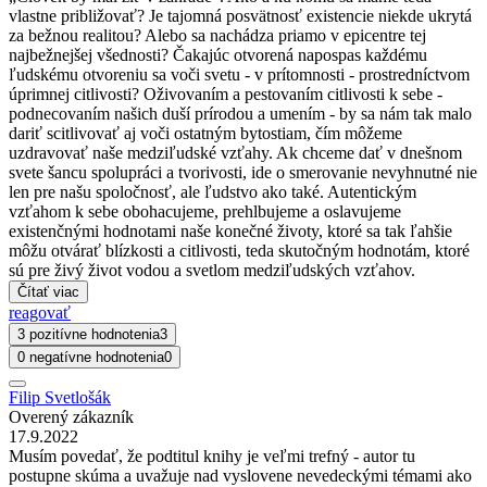
vlastne približovať? Je tajomná posvätnosť existencie niekde ukrytá
za bežnou realitou? Alebo sa nachádza priamo v epicentre tej
najbežnejšej všednosti? Čakajúc otvorená napospas každému
ľudskému otvoreniu sa voči svetu - v prítomnosti - prostredníctvom
úprimnej citlivosti? Oživovaním a pestovaním citlivosti k sebe -
podnecovaním našich duší prírodou a umením - by sa nám tak malo
dariť scitlivovať aj voči ostatným bytostiam, čím môžeme
uzdravovať naše medziľudské vzťahy. Ak chceme dať v dnešnom
svete šancu spolupráci a tvorivosti, ide o smerovanie nevyhnutné nie
len pre našu spoločnosť, ale ľudstvo ako také. Autentickým
vzťahom k sebe obohacujeme, prehlbujeme a oslavujeme
existenčnými hodnotami naše konečné životy, ktoré sa tak ľahšie
môžu otvárať blízkosti a citlivosti, teda skutočným hodnotám, ktoré
sú pre živý život vodou a svetlom medziľudských vzťahov.
Čítať viac
reagovať
3 pozitívne hodnotenia
3
0 negatívne hodnotenia
0
Filip Svetlošák
Overený zákazník
17.9.2022
Musím povedať, že podtitul knihy je veľmi trefný - autor tu
postupne skúma a uvažuje nad vyslovene nevedeckými témami ako