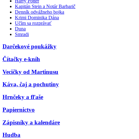
Harry Potter
Kapitán Stein a Notár Barbarič
Denník odvážneho bojka
Krimi Dominika Dána
Učím sa rozprávať
Duna
Smradi
Darčekové poukážky
Čítačky e-kníh
Vecičky od Martinusu
Káva, čaj a pochutiny
Hrnčeky a fľaše
Papiernictvo
Zápisníky a kalendáre
Hudba