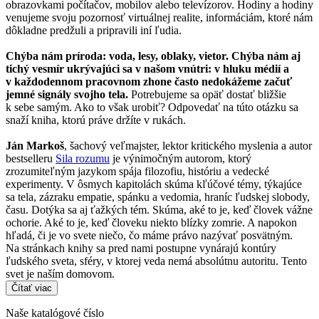
obrazovkami počítačov, mobilov alebo televízorov. Hodiny a hodiny
venujeme svoju pozornosť virtuálnej realite, informáciám, ktoré nám
dôkladne predžuli a pripravili iní ľudia.
Chýba nám príroda: voda, lesy, oblaky, vietor. Chýba nám aj
tichý vesmír ukrývajúci sa v našom vnútri: v hluku médií a
v každodennom pracovnom zhone často nedokážeme začuť
jemné signály svojho tela.
Potrebujeme sa opäť dostať bližšie
k sebe samým. Ako to však urobiť? Odpovedať na túto otázku sa
snaží kniha, ktorú práve držíte v rukách.
Ján Markoš
, šachový veľmajster, lektor kritického myslenia a autor
bestselleru
Sila rozumu
je výnimočným autorom, ktorý
zrozumiteľným jazykom spája filozofiu, históriu a vedecké
experimenty. V ôsmych kapitolách skúma kľúčové témy, týkajúce
sa tela, zázraku empatie, spánku a vedomia, hraníc ľudskej slobody,
času. Dotýka sa aj ťažkých tém. Skúma, aké to je, keď človek vážne
ochorie. Aké to je, keď človeku niekto blízky zomrie. A napokon
hľadá, či je vo svete niečo, čo máme právo nazývať posvätným.
Na stránkach knihy sa pred nami postupne vynárajú kontúry
ľudského sveta, sféry, v ktorej veda nemá absolútnu autoritu. Tento
svet je naším domovom.
Čítať viac
Naše katalógové číslo