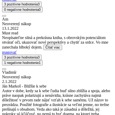
3 pozitívne hodnotenia
3
0 negatívne hodnotenia
0
Am
Neoverený nákup
13.1.2022
Must read
Neopísateľne silná a prekrásna kniha, s obrovským potenciálom
otvárať oči, ukazovať nové perspektívy a chytiť za srdce. Vo mne
zanechala hlboký dojem.
Čítať viac
reagovať
3 pozitívne hodnotenia
3
1 negatívne hodnotenie
1
Vladimír
Neoverený nákup
2.1.2022
Ján Markoš - Bližšie k sebe
Autor v dobe, kedy sa k sebe ľudia buď silno zblížia a spoja, alebo
práve naopak polarizujú a nenávidia, krásne zachytáva najmä
dôležitosť v prvom rade nájsť vzťah k sebe samému. Už názov to
prezrádza. Použité fotografie a ilustrácie sa veľmi jemne, no trefne
prelínajú s obsahom. Veda ako taká je zásadná a dôležitá, jej
pokroky sú kľúčové, no nemá to byť dogma, na ktorej treba