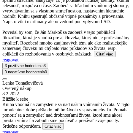
spánku strácame, analyzuje, čo je podstatou ľudskej identity, skúma
telesnosť, rozpráva o čase. Zaoberá sa hľadaním vnútornej slobody,
vyrovnávaním sa s vlastnou smrteľnosťou, nastavením hierarchie
hodnôt. Knihu spestrujú občasné vtipné poznámky a prirovnania.
Napr. o vôni marihuany alebo vedomí pod vplyvom LSD.
Povedal by som, že Ján Markoš sa zaoberá v tejto publikácií
filozofiou, ktorá je vhodná pre aj človeka, ktorý nie je profesionálny
mysliteľ. Rozoberá mnoho zaujímavých tém, ale ako realistickejšie
zameranej človeku mi chýbalo viac príkladov zo života, resp.
aplikácií do rozhodovania v osobných otázkach.
Čítať viac
reagovať
3 pozitívne hodnotenia
3
0 negatívne hodnotenia
0
Lenka Tomašovičová
Overený nákup
8.2.2022
Bližšie k sebe
Kniha vhodná na zamyslenie sa nad našim vnímaním života. V tejto
turbulentnej dobe prišla do môjho života v správnu chvíľu. Pomáha
ponoriť sa a zamyslieť nad drobnosťami života, ktoré sme akosi
prestali vnímať a zabudli sme počúvať a prežívať svoje pocity.
Srdečne odporúčam.
Čítať viac
reagovať