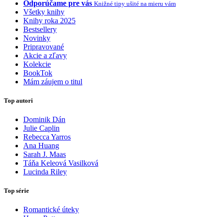
Odporúčame pre vás
Knižné tipy ušité na mieru vám
Všetky knihy
Knihy roka 2025
Bestsellery
Novinky
Pripravované
Akcie a zľavy
Kolekcie
BookTok
Mám záujem o titul
Top autori
Dominik Dán
Julie Caplin
Rebecca Yarros
Ana Huang
Sarah J. Maas
Táňa Keleová Vasilková
Lucinda Riley
Top série
Romantické úteky