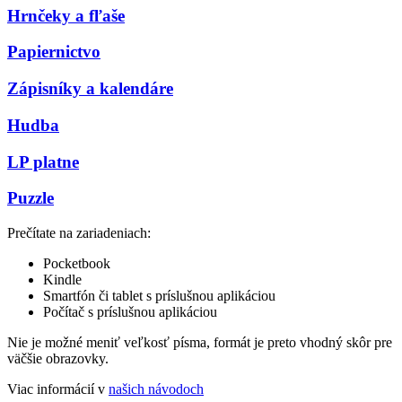
Hrnčeky a fľaše
Papiernictvo
Zápisníky a kalendáre
Hudba
LP platne
Puzzle
Prečítate na zariadeniach:
Pocketbook
Kindle
Smartfón či tablet s príslušnou aplikáciou
Počítač s príslušnou aplikáciou
Nie je možné meniť veľkosť písma, formát je preto vhodný skôr pre
väčšie obrazovky.
Viac informácií v
našich návodoch