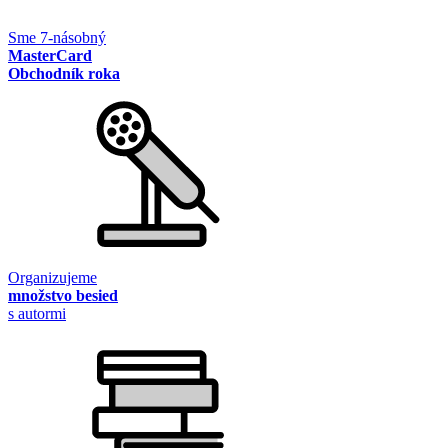
Sme 7-násobný
MasterCard
Obchodník roka
Organizujeme
množstvo besied
s autormi