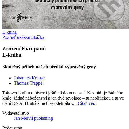
E-kniha
Pozrieť ukážku
Ukážka
Zrození Evropanů
E-kniha
Skutečný příběh našich předků vyprávěný geny
Johannes Krause
Thomas Trappe
Takovou knihu o historii ještě nikdo nenapsal. Nezmiňuje žádného
krále, žádné náboženství a jen dvě revoluce – tu neolitickou a tu ve
čtení DNA. Druhá z nich se odehrála v...
Čítať viac
Vydavateľstvo
Jan Melvil publishing
Počet strán