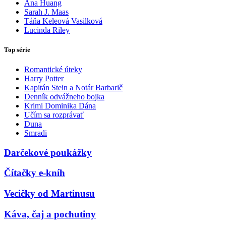
Ana Huang
Sarah J. Maas
Táňa Keleová Vasilková
Lucinda Riley
Top série
Romantické úteky
Harry Potter
Kapitán Stein a Notár Barbarič
Denník odvážneho bojka
Krimi Dominika Dána
Učím sa rozprávať
Duna
Smradi
Darčekové poukážky
Čítačky e-kníh
Vecičky od Martinusu
Káva, čaj a pochutiny