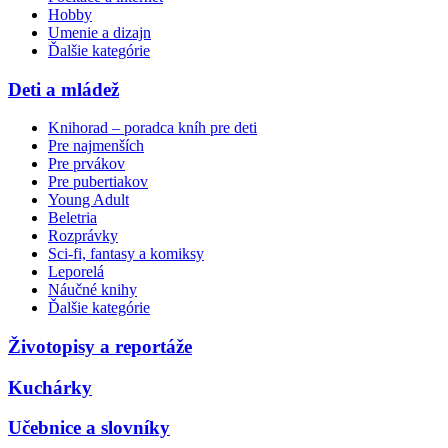
Hobby
Umenie a dizajn
Ďalšie kategórie
Deti a mládež
Knihorad – poradca kníh pre deti
Pre najmenších
Pre prvákov
Pre pubertiakov
Young Adult
Beletria
Rozprávky
Sci-fi, fantasy a komiksy
Leporelá
Náučné knihy
Ďalšie kategórie
Životopisy a reportáže
Kuchárky
Učebnice a slovníky