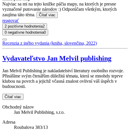
Najviac sa mi na tejto knižke páčia mapy, na ktorých je presne
vyznačené putovanie národov :) Odporúčam všetkým, ktorých
zaujíma táto téma.
Čítať viac
reagovať
2 pozitívne hodnotenia
2
0 negatívne hodnotenia
0
Recenzia z iného vydania (kniha, slovenčina, 2022)
Vydavateľstvo Jan Melvil publishing
Jan Melvil Publishing je nakladatelství literatury osobního rozvoje.
Přinášíme svým čtenářům důležitá témata, která se mnohdy teprve
klubou na povrch a jejichž včasná znalost ovlivní váš úspěch v
budoucnosti.
Čítať viac
Obchodný názov
Jan Melvil Publishing, s.r.o.
Adresa
Roubalova 383/13