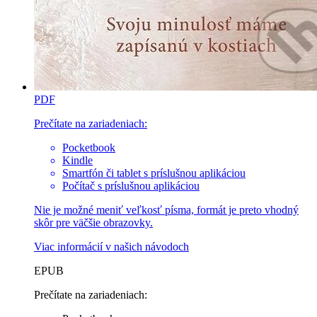
PDF
Prečítate na zariadeniach:
Pocketbook
Kindle
Smartfón či tablet s príslušnou aplikáciou
Počítač s príslušnou aplikáciou
Nie je možné meniť veľkosť písma, formát je preto vhodný
skôr pre väčšie obrazovky.
Viac informácií v
našich návodoch
EPUB
Prečítate na zariadeniach: