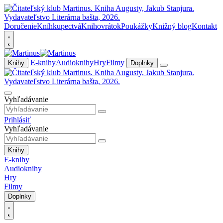
Doručenie
Kníhkupectvá
Knihovrátok
Poukážky
Knižný blog
Kontakt
E-knihy
Audioknihy
Hry
Filmy
Knihy
Doplnky
Vyhľadávanie
Prihlásiť
Vyhľadávanie
Knihy
E-knihy
Audioknihy
Hry
Filmy
Doplnky