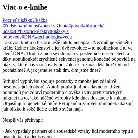
Viac o e-knihe
Pozrieť ukážku
Ukážka
#ľudstvo
#minulosť
#otázky života
#pôvod
#historické
udalosti
#historické fakty
#otázky a
odpovede
#DNA
#technológie
#veda
Takovou knihu o historii ještě nikdo nenapsal. Nezmiňuje žádného
krále, žádné náboženství a jen dvě revoluce – tu neolitickou a tu ve
čtení DNA. Druhá z nich se odehrála v posledních deseti letech a
díky stomilionkrát zrychlené sekvenci genomu konečně odpovídá na
otázky, které nás vzrušovaly po staletí: Co z nás dělá lidi? Odkud
pocházíme? A jak jsme se stali tím, čím jsme dnes?
Strhující vyprávění spojuje poznatky z mnoha jen zdánlivě
nesouvisejících oborů. Autoři popisují přínos dávného křížení
hominidů pro zdraví moderního člověka i vliv prehistorických
migrací na to, jaké mléčné výrobky kde dnes dostanete k snídani.
Objasňují tři genetické pilíře Evropanů a zároveň mimoděk ukazují,
jak blízko k sobě lidé z celého světa mají.
Nespíš vás překvapí:
- Jak vypadaly partnerské a sousedské vztahy lidí moderního typu s
neandertálci a denisovany.