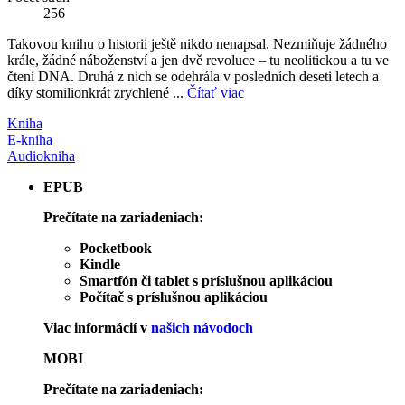
256
Takovou knihu o historii ještě nikdo nenapsal. Nezmiňuje žádného
krále, žádné náboženství a jen dvě revoluce – tu neolitickou a tu ve
čtení DNA. Druhá z nich se odehrála v posledních deseti letech a
díky stomilionkrát zrychlené ...
Čítať viac
Kniha
E-kniha
Audiokniha
EPUB
Prečítate na zariadeniach:
Pocketbook
Kindle
Smartfón či tablet s príslušnou aplikáciou
Počítač s príslušnou aplikáciou
Viac informácií v
našich návodoch
MOBI
Prečítate na zariadeniach: