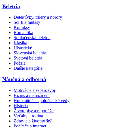
Beletria
Detektívky, trilery a horory
Sci-fi a fantasy
Komiksy
Romantika
Spoločenská beletria
Klasika
Historické
Slovenská beletria
Svetová beletria
Poézia
Ďalšie kategórie
Náučná a odborná
Motivácia a sebarozvoj
Biznis a manažment
Humanitné a spoločenské vedy
História
Životopisy a reportáže
Vzťahy a rodina
Zdravie a životný štýl
Počítače a internet