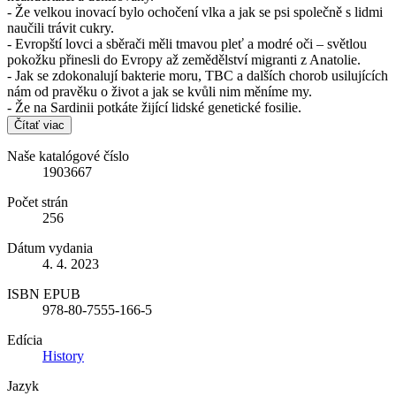
- Že velkou inovací bylo ochočení vlka a jak se psi společně s lidmi
naučili trávit cukry.
- Evropští lovci a sběrači měli tmavou pleť a modré oči – světlou
pokožku přinesli do Evropy až zemědělství migranti z Anatolie.
- Jak se zdokonalují bakterie moru, TBC a dalších chorob usilujících
nám od pravěku o život a jak se kvůli nim měníme my.
- Že na Sardinii potkáte žijící lidské genetické fosilie.
Čítať viac
Naše katalógové číslo
1903667
Počet strán
256
Dátum vydania
4. 4. 2023
ISBN EPUB
978-80-7555-166-5
Edícia
History
Jazyk