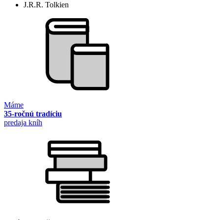
J.R.R. Tolkien
Máme
35-ročnú tradíciu
predaja kníh