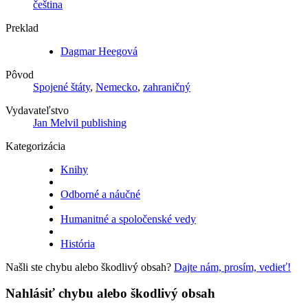
čeština
Preklad
Dagmar Heegová
Pôvod
Spojené štáty
,
Nemecko
,
zahraničný
Vydavateľstvo
Jan Melvil publishing
Kategorizácia
Knihy
Odborné a náučné
Humanitné a spoločenské vedy
História
Našli ste chybu alebo škodlivý obsah?
Dajte nám, prosím, vedieť!
Nahlásiť chybu alebo škodlivý obsah