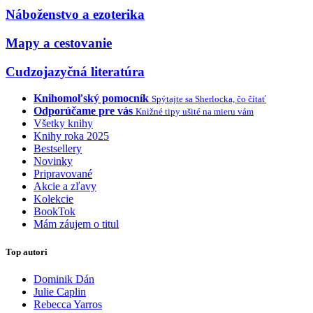
Náboženstvo a ezoterika
Mapy a cestovanie
Cudzojazyčná literatúra
Knihomoľský pomocník
Spýtajte sa Sherlocka, čo čítať
Odporúčame pre vás
Knižné tipy ušité na mieru vám
Všetky knihy
Knihy roka 2025
Bestsellery
Novinky
Pripravované
Akcie a zľavy
Kolekcie
BookTok
Mám záujem o titul
Top autori
Dominik Dán
Julie Caplin
Rebecca Yarros