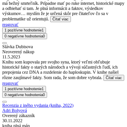
má bežný smrteľník. Prípadne mať po ruke internet, historické mapy
a odbiehať si tam. Je plná informácii a faktov, výsledkov
výskumov… myslím že je určená skôr pre čitateľov čo sa v
problematike už orientujú.
Čítať viac
reagovať
1 pozitívne hodnotenie
1
0 negatívne hodnotenia
0
Slávka Dubisova
Neoverený nákup
11.5.2023
Knihu som kupovala pre svojho syna, ktorý veľmi obľubuje
historické fakty o starých národoch a vývoji súčastných ľudí, ich
prepojenia cez DNA a rozdelenie do haploskupin. V knihe našiel
rôzne zaujímavé fakty. Som rada, že som dobre vybrala.
Čítať viac
reagovať
1 pozitívne hodnotenie
1
0 negatívne hodnotenia
0
Recenzia z iného vydania (kniha, 2022)
Adri Bolyová
Overený zákazník
30.11.2022
kniha plná máp