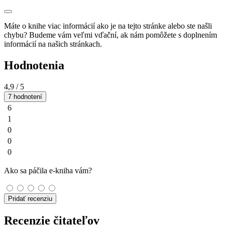
Máte o knihe viac informácií ako je na tejto stránke alebo ste našli
chybu? Budeme vám veľmi vďační, ak nám pomôžete s doplnením
informácií na našich stránkach.
Hodnotenia
4,9
/ 5
7 hodnotení
6
1
0
0
0
Ako sa páčila e-kniha vám?
Pridať recenziu
Recenzie čitateľov