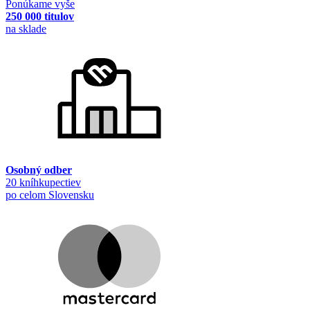
Ponúkame vyše
250 000 titulov
na sklade
Osobný odber
20 kníhkupectiev
po celom Slovensku