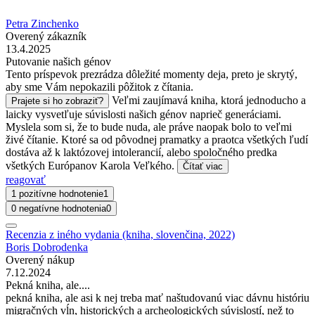
Petra Zinchenko
Overený zákazník
13.4.2025
Putovanie našich génov
Tento príspevok prezrádza dôležité momenty deja, preto je skrytý,
aby sme Vám nepokazili pôžitok z čítania.
Veľmi zaujímavá kniha, ktorá jednoducho a
Prajete si ho zobraziť?
laicky vysvetľuje súvislosti našich génov naprieč generáciami.
Myslela som si, že to bude nuda, ale práve naopak bolo to veľmi
živé čítanie. Ktoré sa od pôvodnej pramatky a praotca všetkých ľudí
dostáva až k laktózovej intolerancií, alebo spoločného predka
všetkých Európanov Karola Veľkého.
Čítať viac
reagovať
1 pozitívne hodnotenie
1
0 negatívne hodnotenia
0
Recenzia z iného vydania (kniha, slovenčina, 2022)
Boris Dobrodenka
Overený nákup
7.12.2024
Pekná kniha, ale....
pekná kniha, ale asi k nej treba mať naštudovanú viac dávnu históriu
migračných vĺn, historických a archeologických súvislostí, než to