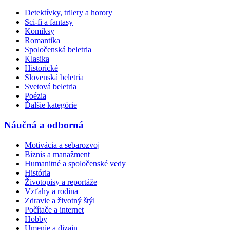
Detektívky, trilery a horory
Sci-fi a fantasy
Komiksy
Romantika
Spoločenská beletria
Klasika
Historické
Slovenská beletria
Svetová beletria
Poézia
Ďalšie kategórie
Náučná a odborná
Motivácia a sebarozvoj
Biznis a manažment
Humanitné a spoločenské vedy
História
Životopisy a reportáže
Vzťahy a rodina
Zdravie a životný štýl
Počítače a internet
Hobby
Umenie a dizajn