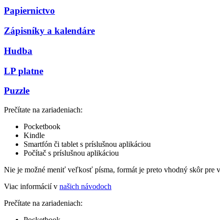
Papiernictvo
Zápisníky a kalendáre
Hudba
LP platne
Puzzle
Prečítate na zariadeniach:
Pocketbook
Kindle
Smartfón či tablet s príslušnou aplikáciou
Počítač s príslušnou aplikáciou
Nie je možné meniť veľkosť písma, formát je preto vhodný skôr pre 
Viac informácií v
našich návodoch
Prečítate na zariadeniach:
Pocketbook