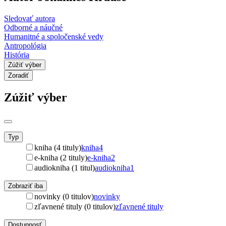
Sledovať autora
Odborné a náučné
Humanitné a spoločenské vedy
Antropológia
História
Zúžiť výber
Zoradiť
Zúžiť výber
Typ
kniha (4 tituly)
kniha
4
e-kniha (2 tituly)
e-kniha
2
audiokniha (1 titul)
audiokniha
1
Zobraziť iba
novinky (0 titulov)
novinky
zľavnené tituly (0 titulov)
zľavnené tituly
Dostupnosť