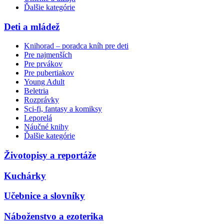
Ďalšie kategórie
Deti a mládež
Knihorad – poradca kníh pre deti
Pre najmenších
Pre prvákov
Pre pubertiakov
Young Adult
Beletria
Rozprávky
Sci-fi, fantasy a komiksy
Leporelá
Náučné knihy
Ďalšie kategórie
Životopisy a reportáže
Kuchárky
Učebnice a slovníky
Náboženstvo a ezoterika