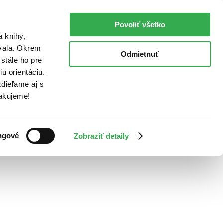
Povoliť všetko
a knihy,
ovala. Okrem
Odmietnuť
stále ho pre
u orientáciu.
dieľame aj s
Ďakujeme!
ngové
Zobraziť detaily