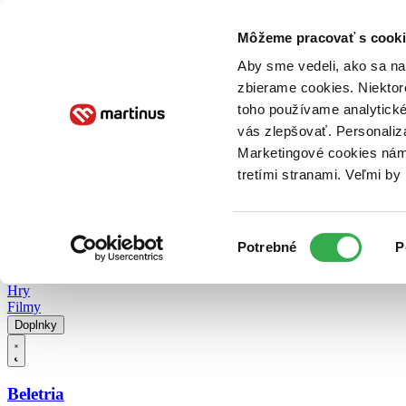
Doručenie
Kníhkupectvá
Knihovrátok
Poukážky
Knižný blog
Kontakt
Môžeme pracovať s cooki
Aby sme vedeli, ako sa na 
zbierame cookies. Niektor
E-knihy
Audioknihy
Hry
Filmy
Knihy
Doplnky
toho používame analytické
vás zlepšovať. Personaliz
Vyhľadávanie
Marketingové cookies nám 
tretími stranami. Veľmi b
Prihlásiť
Vyhľadávanie
Výber
Knihy
Potrebné
P
súhlasu
E-knihy
Audioknihy
Hry
Filmy
Doplnky
Beletria