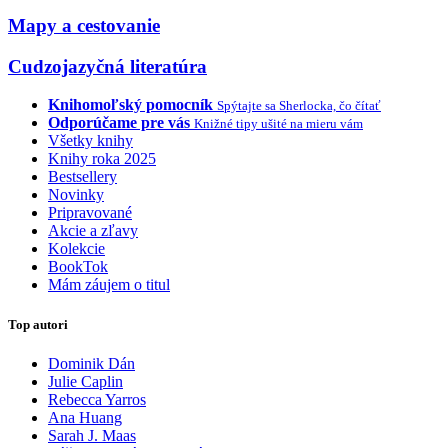
Mapy a cestovanie
Cudzojazyčná literatúra
Knihomoľský pomocník
Spýtajte sa Sherlocka, čo čítať
Odporúčame pre vás
Knižné tipy ušité na mieru vám
Všetky knihy
Knihy roka 2025
Bestsellery
Novinky
Pripravované
Akcie a zľavy
Kolekcie
BookTok
Mám záujem o titul
Top autori
Dominik Dán
Julie Caplin
Rebecca Yarros
Ana Huang
Sarah J. Maas