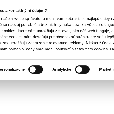
es a kontaktnými údajmi?
našom webe správate, a mohli vám zobraziť tie najlepšie tipy n
é sú naozaj potrebné a bez nich by naša stránka vôbec nefung
 cookies, ktoré nám umožňujú zisťovať, ako náš web funguje, a 
ačné cookies nám dovoľujú prispôsobovať stránku pre vašu lepši
zas umožňujú zobrazenie relevantnej reklamy. Niektoré údaje z
y nám pomohlo, keby sme mohli používať všetky tieto cookies. 
ersonalizačné
Analytické
Marketi