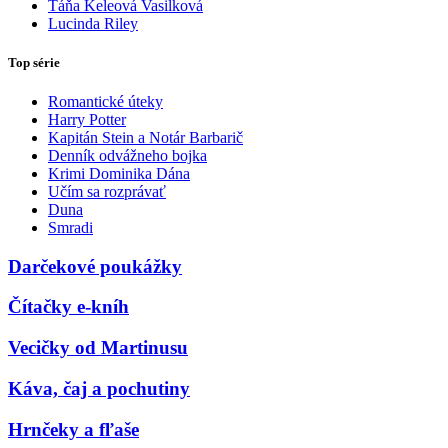
Táňa Keleová Vasilková
Lucinda Riley
Top série
Romantické úteky
Harry Potter
Kapitán Stein a Notár Barbarič
Denník odvážneho bojka
Krimi Dominika Dána
Učím sa rozprávať
Duna
Smradi
Darčekové poukážky
Čítačky e-kníh
Vecičky od Martinusu
Káva, čaj a pochutiny
Hrnčeky a fľaše