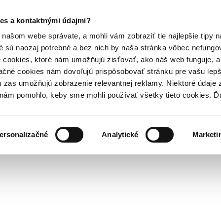
es a kontaktnými údajmi?
našom webe správate, a mohli vám zobraziť tie najlepšie tipy n
é sú naozaj potrebné a bez nich by naša stránka vôbec nefung
 cookies, ktoré nám umožňujú zisťovať, ako náš web funguje, a 
ačné cookies nám dovoľujú prispôsobovať stránku pre vašu lepši
zas umožňujú zobrazenie relevantnej reklamy. Niektoré údaje z
y nám pomohlo, keby sme mohli používať všetky tieto cookies. 
ersonalizačné
Analytické
Marketi