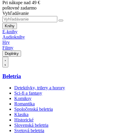
Pri nákupe nad 49 €
poštovné zadarmo
Vyhľadávanie
Knihy
E-knihy
Audioknihy
Hry
Filmy
Doplnky
Beletria
Detektívky, trilery a horory
Sci-fi a fantasy
Komiksy
Romantika
Spoločenská beletria
Klasika
Historické
Slovenská beletria
Svetová beletria