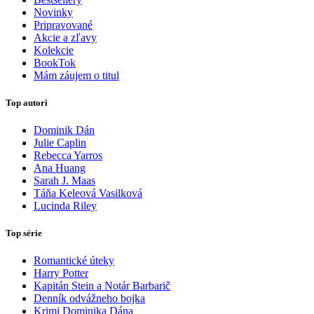
Novinky
Pripravované
Akcie a zľavy
Kolekcie
BookTok
Mám záujem o titul
Top autori
Dominik Dán
Julie Caplin
Rebecca Yarros
Ana Huang
Sarah J. Maas
Táňa Keleová Vasilková
Lucinda Riley
Top série
Romantické úteky
Harry Potter
Kapitán Stein a Notár Barbarič
Denník odvážneho bojka
Krimi Dominika Dána