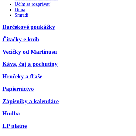
Učím sa rozprávať
Duna
Smradi
Darčekové poukážky
Čítačky e-kníh
Vecičky od Martinusu
Káva, čaj a pochutiny
Hrnčeky a fľaše
Papiernictvo
Zápisníky a kalendáre
Hudba
LP platne