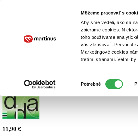
Doručenie
Kníhkupectvá
Knihovrátok
Poukážky
Knižný blog
Kontakt
Môžeme pracovať s cooki
Aby sme vedeli, ako sa na 
zbierame cookies. Niektor
E-knihy
Audioknihy
Hry
Filmy
Knihy
Doplnky
toho používame analytické
vás zlepšovať. Personaliz
Vyhľadávanie
Marketingové cookies nám 
tretími stranami. Veľmi b
Prihlásiť
Výber
Potrebné
P
súhlasu
11,90 €