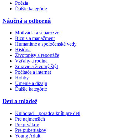
Poézia
Ďalšie kategórie
Náučná a odborná
Motivácia a sebarozvoj
Biznis a manažment
Humanitné a spoločenské vedy
História
Životopisy a reportáže
Vzťahy a rodina
Zdravie a životný štýl
Počítače a internet
Hobby
Umenie a dizajn
Ďalšie kategórie
Deti a mládež
Knihorad – poradca kníh pre deti
Pre najmenších
Pre prvákov
Pre pubertiakov
Young Adult