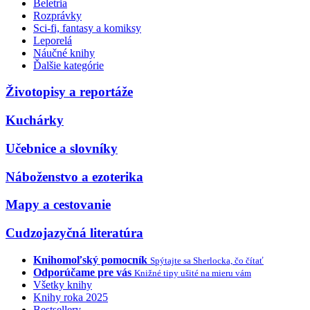
Beletria
Rozprávky
Sci-fi, fantasy a komiksy
Leporelá
Náučné knihy
Ďalšie kategórie
Životopisy a reportáže
Kuchárky
Učebnice a slovníky
Náboženstvo a ezoterika
Mapy a cestovanie
Cudzojazyčná literatúra
Knihomoľský pomocník
Spýtajte sa Sherlocka, čo čítať
Odporúčame pre vás
Knižné tipy ušité na mieru vám
Všetky knihy
Knihy roka 2025
Bestsellery