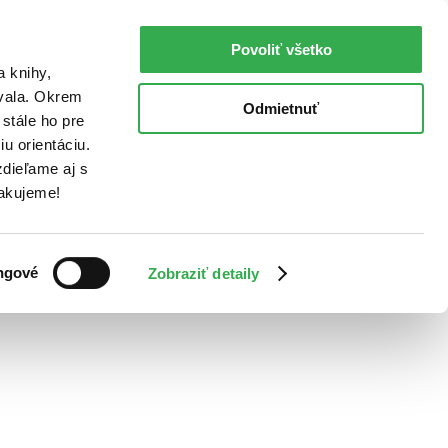
Povoliť všetko
a knihy,
ovala. Okrem
Odmietnuť
stále ho pre
u orientáciu.
dieľame aj s
Ďakujeme!
ngové
Zobraziť detaily