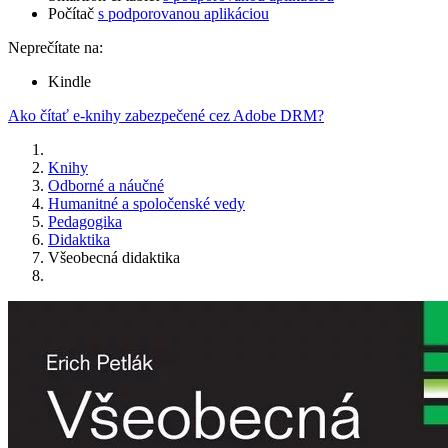
Počítač
s podporovanou aplikáciou
Neprečítate na:
Kindle
Ako čítať e-knihy zabezpečené cez Adobe DRM?
Knihy
Odborné a náučné
Humanitné a spoločenské vedy
Pedagogika
Didaktika
Všeobecná didaktika