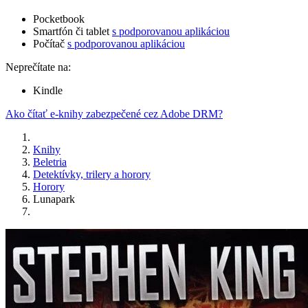
Pocketbook
Smartfón či tablet
s podporovanou aplikáciou
Počítač
s podporovanou aplikáciou
Neprečítate na:
Kindle
Ako čítať e-knihy zabezpečené cez Adobe DRM?
Knihy
Beletria
Detektívky, trilery a horory
Horory
Lunapark