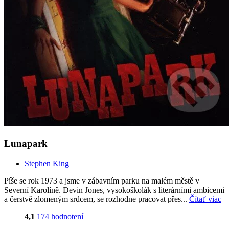
Lunapark
Stephen King
Píše se rok 1973 a jsme v zábavním parku na malém městě v
Severní Karolíně. Devin Jones, vysokoškolák s literárními ambicemi
a čerstvě zlomeným srdcem, se rozhodne pracovat přes...
Čítať viac
4,1
174 hodnotení