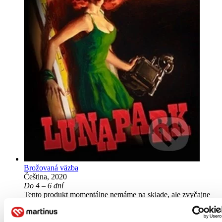
Brožovaná väzba
Čeština, 2020
Do 4 – 6 dní
Tento produkt momentálne nemáme na sklade, ale zvyčajne
vám ho vieme zabezpečiť a odoslať do 4 – 6 dní. A
posnažíme sa aj trochu rýchlejšie!