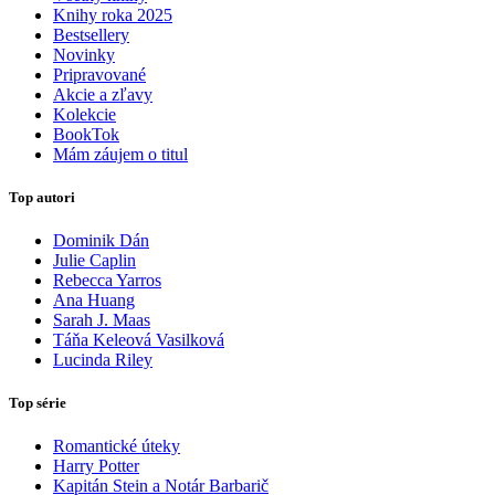
Knihy roka 2025
Bestsellery
Novinky
Pripravované
Akcie a zľavy
Kolekcie
BookTok
Mám záujem o titul
Top autori
Dominik Dán
Julie Caplin
Rebecca Yarros
Ana Huang
Sarah J. Maas
Táňa Keleová Vasilková
Lucinda Riley
Top série
Romantické úteky
Harry Potter
Kapitán Stein a Notár Barbarič