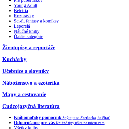
Pre pubertiakov
Young Adult
Beletria
Rozprávky
Sci-fi, fantasy a komiksy
Leporelá
Náučné knihy
Ďalšie kategórie
Životopisy a reportáže
Kuchárky
Učebnice a slovníky
Náboženstvo a ezoterika
Mapy a cestovanie
Cudzojazyčná literatúra
Knihomoľský pomocník
Spýtajte sa Sherlocka, čo čítať
Odporúčame pre vás
Knižné tipy ušité na mieru vám
Všetky knihy