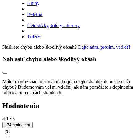
Knihy
Beletria
Detektívky, trilery a horory
Trilery
Našli ste chybu alebo škodlivý obsah?
Dajte nám, prosím, vedieť!
Nahlásiť chybu alebo škodlivý obsah
Máte o knihe viac informácií ako je na tejto stránke alebo ste našli
chybu? Budeme vám veľmi vďační, ak nám pomôžete s doplnením
informácií na našich stránkach.
Hodnotenia
4,1
/ 5
174 hodnotení
78