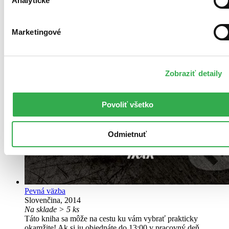
Analytické
Marketingové
Zobraziť detaily
Povoliť všetko
Odmietnuť
Pevná väzba
Slovenčina, 2014
Na sklade > 5 ks
Táto kniha sa môže na cestu ku vám vybrať prakticky
okamžite! Ak si ju objednáte do 13:00 v pracovný deň,