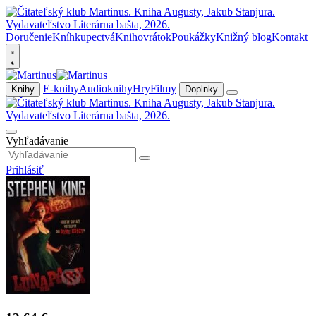
Doručenie
Kníhkupectvá
Knihovrátok
Poukážky
Knižný blog
Kontakt
E-knihy
Audioknihy
Hry
Filmy
Knihy
Doplnky
Vyhľadávanie
Prihlásiť