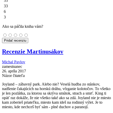
53
33
6
3
Ako sa páčila kniha vám?
Pridať recenziu
Recenzie Martinusákov
Michal Pavlov
zamestnanec
26. apríla 2017
Názor čitateľa
Joyland – zábavný park. Alebo nie? Veselá hudba zo stánkov,
nadšenie čakajúcich na horskú dráhu, vŕzganie kolotočov. To všetko
je len pozlátka, za ktorou sa skrýva smútok, strach a smrť. King ti
opäť raz dokáže, že nie všetko také ako sa zdá. Joyland nie je miesto
kam zoberieš priateľku, miesto kam ideš na rodinný výlet. Je to
miesto, kde nechceš byť sám - plné duchov a paranojí.