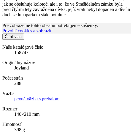
jak se obsluhuje kolotoč, ale i to, že ve Strašidelném zámku byla
před čtyřmi lety zavražděna dívka, jejíž vrah nebyl dopaden a dívčin
duch se lunaparkem stále potuluje…
Pre zobrazenie tohto obsahu potrebujeme sušienky.
Povoliť cookies a zobraziť
Čítať viac
Naše katalógové číslo
158747
Originálny názov
Joyland
Počet strán
288
Väzba
pevná väzba s prebalom
Rozmer
140×210 mm
Hmotnosť
398 g