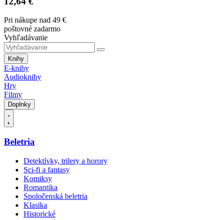
12,64 €
Pri nákupe nad 49 €
poštovné zadarmo
Vyhľadávanie
Knihy
E-knihy
Audioknihy
Hry
Filmy
Doplnky
Beletria
Detektívky, trilery a horory
Sci-fi a fantasy
Komiksy
Romantika
Spoločenská beletria
Klasika
Historické