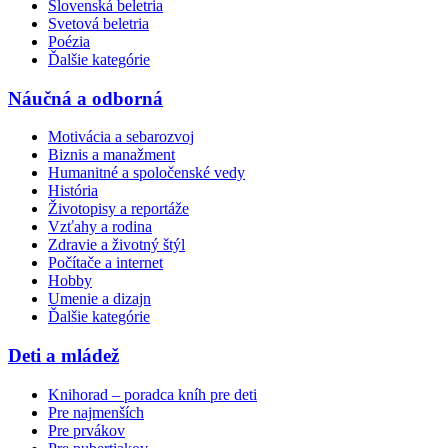
Slovenská beletria
Svetová beletria
Poézia
Ďalšie kategórie
Náučná a odborná
Motivácia a sebarozvoj
Biznis a manažment
Humanitné a spoločenské vedy
História
Životopisy a reportáže
Vzťahy a rodina
Zdravie a životný štýl
Počítače a internet
Hobby
Umenie a dizajn
Ďalšie kategórie
Deti a mládež
Knihorad – poradca kníh pre deti
Pre najmenších
Pre prvákov