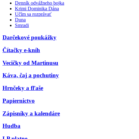
Denník odvážneho bojka
Krimi Dominika Dána
Učím sa rozprávať
Duna
Smradi
Darčekové poukážky
Čítačky e-kníh
Vecičky od Martinusu
Káva, čaj a pochutiny
Hrnčeky a fľaše
Papiernictvo
Zápisníky a kalendáre
Hudba
LP platne