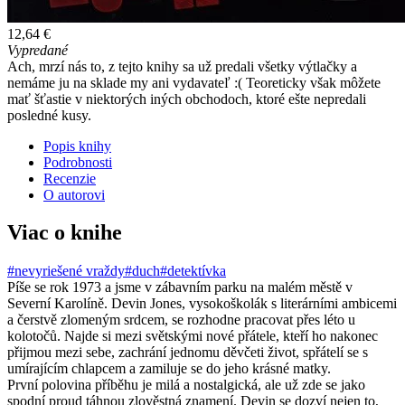
12,64 €
Vypredané
Ach, mrzí nás to, z tejto knihy sa už predali všetky výtlačky a
nemáme ju na sklade my ani vydavateľ :( Teoreticky však môžete
mať šťastie v niektorých iných obchodoch, ktoré ešte nepredali
posledné kusy.
Popis knihy
Podrobnosti
Recenzie
O autorovi
Viac o knihe
#nevyriešené vraždy
#duch
#detektívka
Píše se rok 1973 a jsme v zábavním parku na malém městě v
Severní Karolíně. Devin Jones, vysokoškolák s literárními ambicemi
a čerstvě zlomeným srdcem, se rozhodne pracovat přes léto u
kolotočů. Najde si mezi světskými nové přátele, kteří ho nakonec
přijmou mezi sebe, zachrání jednomu děvčeti život, spřátelí se s
umírajícím chlapcem a zamiluje se do jeho krásné matky.
První polovina příběhu je milá a nostalgická, ale už zde se jako
spodní proud táhnou zlověstná znamení. Devin se dozví nejen to,