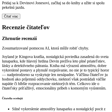
Pridaj sa k Devinovi Jonesovi, začítaj sa do knihy a užite si spolu
pekelnú jazdu.
Čítať viac
Recenzie čitateľov
Zhrnutie recenzií
Zosumarizované pomocou AI, ktorá môže robiť chyby.
Joyland je Kingova kratšia, nostalgická poviedka zasadená do sveta
lunaparku, kde hlavný hrdina Devin prežíva leto plné priateľstiev,
lásky a detektívneho pátrania. Kniha má výraznú atmosféru, dobre
vykreslené postavy a plynulé rozprávanie, no nie je to typický horor
— nadprirodzeno sa vyskytuje len nenápadne. Väčšina čitateľov ju
hodnotí ako príjemnú oddychovku, niektorí však postrádali väčšie
napätie či hlbšie rozpracovanie niektorých tém. Celkovo ide o
čitateľsky príťažlivý, emocionálny príbeh s komorným vyústením.
Čitatelia oceňujú
Silné vykreslenie atmosféry lunaparku a nostalgický pocit z