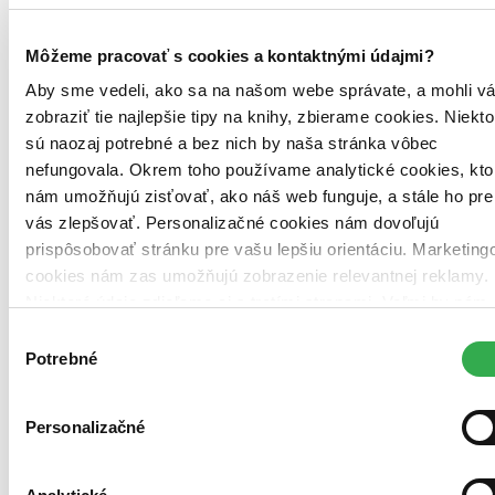
13,10 €
Môžeme pracovať s cookies a kontaktnými údajmi?
Vložiť do košíka
Aby sme vedeli, ako sa na našom webe správate, a mohli v
zobraziť tie najlepšie tipy na knihy, zbierame cookies. Niekto
sú naozaj potrebné a bez nich by naša stránka vôbec
nefungovala. Okrem toho používame analytické cookies, kto
nám umožňujú zisťovať, ako náš web funguje, a stále ho pre
vás zlepšovať. Personalizačné cookies nám dovoľujú
prispôsobovať stránku pre vašu lepšiu orientáciu. Marketing
cookies nám zas umožňujú zobrazenie relevantnej reklamy.
Niektoré údaje zdieľame aj s tretími stranami. Veľmi by nám
pomohlo, keby sme mohli používať všetky tieto cookies.
Výber
Ďakujeme!
Potrebné
súhlasu
Personalizačné