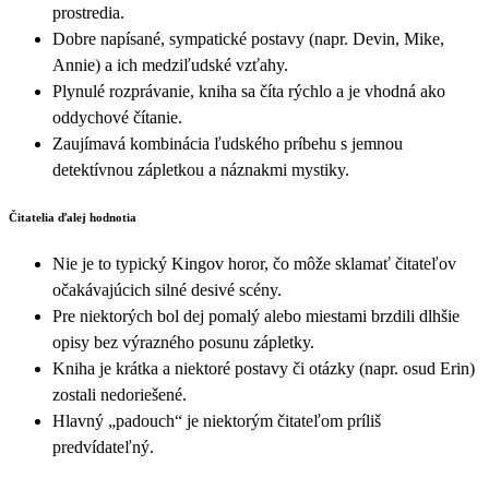
prostredia.
Dobre napísané, sympatické postavy (napr. Devin, Mike,
Annie) a ich medziľudské vzťahy.
Plynulé rozprávanie, kniha sa číta rýchlo a je vhodná ako
oddychové čítanie.
Zaujímavá kombinácia ľudského príbehu s jemnou
detektívnou zápletkou a náznakmi mystiky.
Čitatelia ďalej hodnotia
Nie je to typický Kingov horor, čo môže sklamať čitateľov
očakávajúcich silné desivé scény.
Pre niektorých bol dej pomalý alebo miestami brzdili dlhšie
opisy bez výrazného posunu zápletky.
Kniha je krátka a niektoré postavy či otázky (napr. osud Erin)
zostali nedoriešené.
Hlavný „padouch“ je niektorým čitateľom príliš
predvídateľný.