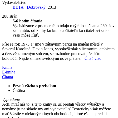
Vydavateľstvo
BETA - Dobrovský
, 2013
288 strán
5-6 hodín čítania
Vychádzame z priemerného údaju o rýchlosti čítania 230 slov
za minútu, od knihy ku knihe a čitateľa ku čitateľovi sa to
však môže líšiť.
Píše se rok 1973 a jsme v zábavním parku na malém městě v
Severní Karolíně. Devin Jones, vysokoškolák s literárními ambicemi
a čerstvě zlomeným srdcem, se rozhodne pracovat přes léto u
kolotočů. Najde si mezi světskými nové přátele...
Čítať viac
Kniha
E-kniha
Čítaná
Pevná väzba s prebalom
Čeština
Vypredané
Ach, mrzí nás to, z tejto knihy sa už predali všetky výtlačky a
nemáme ju na sklade my ani vydavateľ :( Teoreticky však môžete
mať šťastie v niektorých iných obchodoch, ktoré ešte nepredali