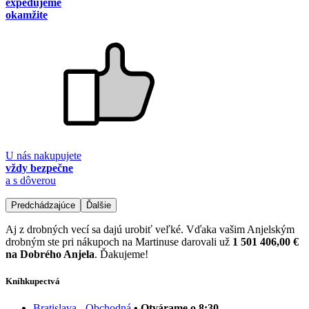
expedujeme
okamžite
U nás nakupujete
vždy bezpečne
a s dôverou
Predchádzajúce
Ďalšie
Aj z drobných vecí sa dajú urobiť veľké. Vďaka vašim Anjelským
drobným ste pri nákupoch na Martinuse darovali už
1 501 406,00 €
na Dobrého Anjela
. Ďakujeme!
Kníhkupectvá
Bratislava - Obchodná
• Otvárame o 8:30