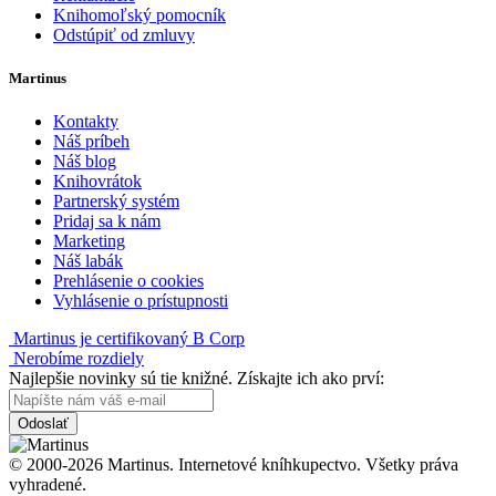
Knihomoľský pomocník
Odstúpiť od zmluvy
Martinus
Kontakty
Náš príbeh
Náš blog
Knihovrátok
Partnerský systém
Pridaj sa k nám
Marketing
Náš labák
Prehlásenie o cookies
Vyhlásenie o prístupnosti
Martinus je certifikovaný B Corp
Nerobíme rozdiely
Najlepšie novinky sú tie knižné. Získajte ich ako prví:
Odoslať
© 2000-2026 Martinus. Internetové kníhkupectvo. Všetky práva
vyhradené.