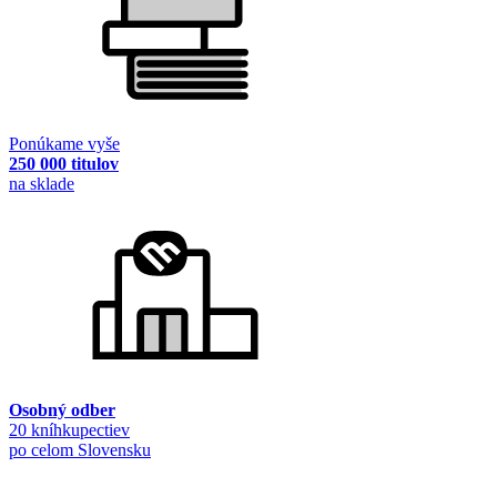
Ponúkame vyše
250 000 titulov
na sklade
Osobný odber
20 kníhkupectiev
po celom Slovensku