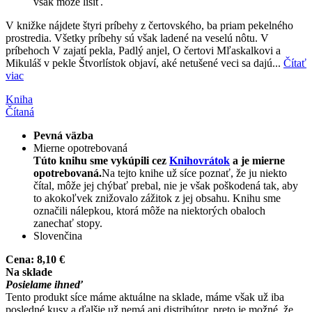
však môže líšiť.
V knižke nájdete štyri príbehy z čertovského, ba priam pekelného
prostredia. Všetky príbehy sú však ladené na veselú nôtu. V
príbehoch V zajatí pekla, Padlý anjel, O čertovi Mľaskalkovi a
Mikuláš v pekle Štvorlístok objaví, aké netušené veci sa dajú...
Čítať
viac
Kniha
Čítaná
Pevná väzba
Mierne opotrebovaná
Túto knihu sme vykúpili cez
Knihovrátok
a je mierne
opotrebovaná.
Na tejto knihe už síce poznať, že ju niekto
čítal, môže jej chýbať prebal, nie je však poškodená tak, aby
to akokoľvek znižovalo zážitok z jej obsahu. Knihu sme
označili nálepkou, ktorá môže na niektorých obaloch
zanechať stopy.
Slovenčina
Cena:
8,10 €
Na sklade
Posielame ihneď
Tento produkt síce máme aktuálne na sklade, máme však už iba
posledné kusy a ďalšie už nemá ani distribútor, preto je možné, že