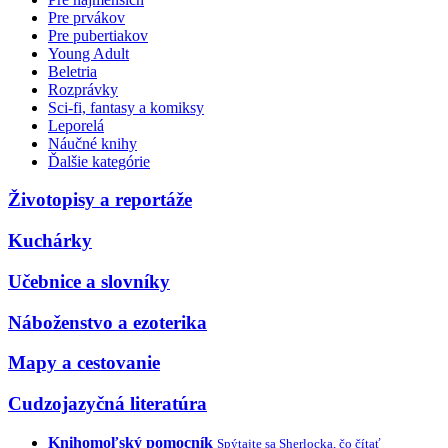
Pre prvákov
Pre pubertiakov
Young Adult
Beletria
Rozprávky
Sci-fi, fantasy a komiksy
Leporelá
Náučné knihy
Ďalšie kategórie
Životopisy a reportáže
Kuchárky
Učebnice a slovníky
Náboženstvo a ezoterika
Mapy a cestovanie
Cudzojazyčná literatúra
Knihomoľský pomocník
Spýtajte sa Sherlocka, čo čítať