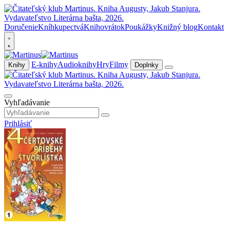
Doručenie
Kníhkupectvá
Knihovrátok
Poukážky
Knižný blog
Kontakt
E-knihy
Audioknihy
Hry
Filmy
Knihy
Doplnky
Vyhľadávanie
Prihlásiť