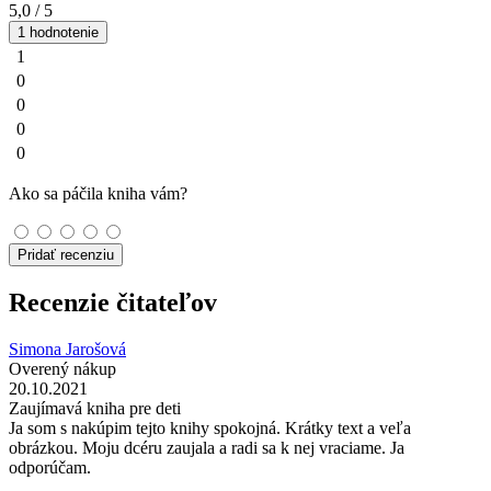
5,0
/ 5
1 hodnotenie
1
0
0
0
0
Ako sa páčila kniha vám?
Pridať recenziu
Recenzie čitateľov
Simona Jarošová
Overený nákup
20.10.2021
Zaujímavá kniha pre deti
Ja som s nakúpim tejto knihy spokojná. Krátky text a veľa
obrázkou. Moju dcéru zaujala a radi sa k nej vraciame. Ja
odporúčam.