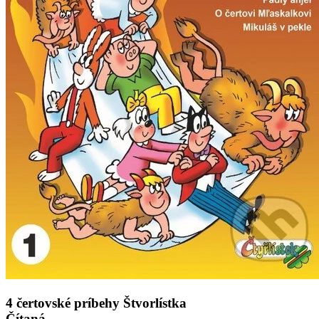
4 čertovské príbehy Štvorlístka
Čítaná