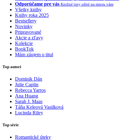
Odporúčame pre vás
Knižné tipy ušité na mieru vám
Všetky knihy
Knihy roka 2025
Bestsellery
Novinky
Pripravované
Akcie a zľavy
Kolekcie
BookTok
Mám záujem o titul
Top autori
Dominik Dán
Julie Caplin
Rebecca Yarros
Ana Huang
Sarah J. Maas
Táňa Keleová Vasilková
Lucinda Riley
Top série
Romantické úteky