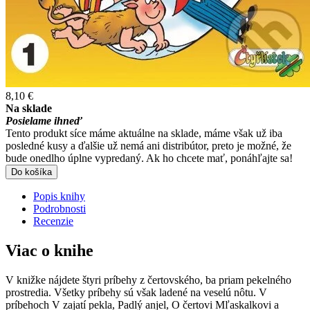
8,10 €
Na sklade
Posielame ihneď
Tento produkt síce máme aktuálne na sklade, máme však už iba
posledné kusy a ďalšie už nemá ani distribútor, preto je možné, že
bude onedlho úplne vypredaný. Ak ho chcete mať, ponáhľajte sa!
Do košíka
Popis knihy
Podrobnosti
Recenzie
Viac o knihe
V knižke nájdete štyri príbehy z čertovského, ba priam pekelného
prostredia. Všetky príbehy sú však ladené na veselú nôtu. V
príbehoch V zajatí pekla, Padlý anjel, O čertovi Mľaskalkovi a