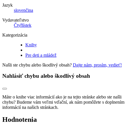
Jazyk
slovenčina
Vydavateľstvo
Čtyřlístek
Kategorizácia
Knihy
Pre deti a mládež
Našli ste chybu alebo škodlivý obsah?
Dajte nám, prosím, vedieť!
Nahlásiť chybu alebo škodlivý obsah
Máte o knihe viac informácií ako je na tejto stránke alebo ste našli
chybu? Budeme vám veľmi vďační, ak nám pomôžete s doplnením
informácií na našich stránkach.
Hodnotenia