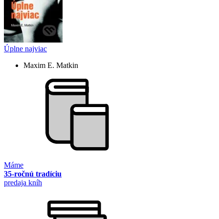
Úplne najviac
Maxim E. Matkin
Máme
35-ročnú tradíciu
predaja kníh