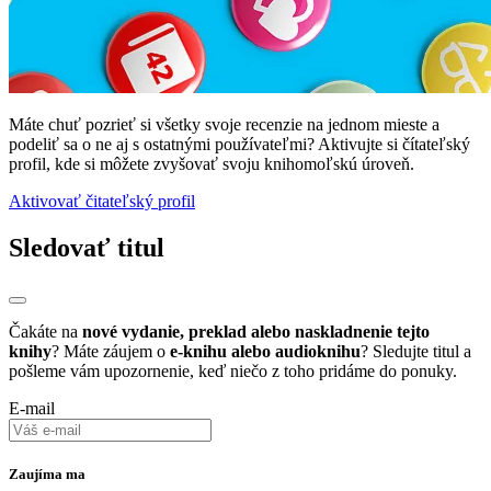
Máte chuť pozrieť si všetky svoje recenzie na jednom mieste a
podeliť sa o ne aj s ostatnými používateľmi? Aktivujte si čítateľský
profil, kde si môžete zvyšovať svoju knihomoľskú úroveň.
Aktivovať čitateľský profil
Sledovať titul
Čakáte na
nové vydanie, preklad alebo naskladnenie tejto
knihy
? Máte záujem o
e-knihu alebo audioknihu
? Sledujte titul a
pošleme vám upozornenie, keď niečo z toho pridáme do ponuky.
E-mail
Zaujíma ma