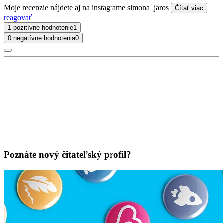
Moje recenzie nájdete aj na instagrame simona_jaros
Čítať viac
reagovať
1 pozitívne hodnotenie
1
0 negatívne hodnotenia
0
Poznáte nový čitateľský profil?