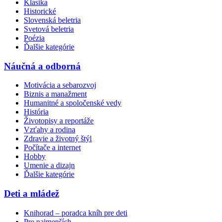
Klasika
Historické
Slovenská beletria
Svetová beletria
Poézia
Ďalšie kategórie
Náučná a odborná
Motivácia a sebarozvoj
Biznis a manažment
Humanitné a spoločenské vedy
História
Životopisy a reportáže
Vzťahy a rodina
Zdravie a životný štýl
Počítače a internet
Hobby
Umenie a dizajn
Ďalšie kategórie
Deti a mládež
Knihorad – poradca kníh pre deti
Pre najmenších