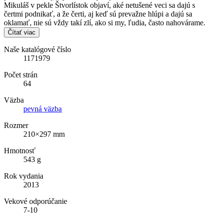
Mikuláš v pekle Štvorlístok objaví, aké netušené veci sa dajú s
čertmi podnikať, a že čerti, aj keď sú prevažne hlúpi a dajú sa
oklamať, nie sú vždy takí zlí, ako si my, ľudia, často nahovárame.
Čítať viac
Naše katalógové číslo
1171979
Počet strán
64
Väzba
pevná väzba
Rozmer
210×297 mm
Hmotnosť
543 g
Rok vydania
2013
Vekové odporúčanie
7-10