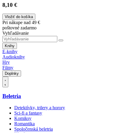
8,10 €
Vložiť do košíka
Pri nákupe nad 49 €
poštovné zadarmo
Vyhľadávanie
Knihy
E-knihy
Audioknihy
Hry
Filmy
Doplnky
Beletria
Detektívky, trilery a horory
Sci-fi a fantasy
Komiksy
Romantika
Spoločenská beletria