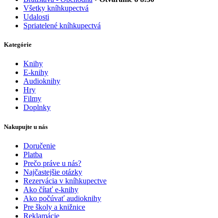
Všetky kníhkupectvá
Udalosti
Spriatelené kníhkupectvá
Kategórie
Knihy
E-knihy
Audioknihy
Hry
Filmy
Doplnky
Nakupujte u nás
Doručenie
Platba
Prečo práve u nás?
Najčastejšie otázky
Rezervácia v kníhkupectve
Ako čítať e-knihy
Ako počúvať audioknihy
Pre školy a knižnice
Reklamácie