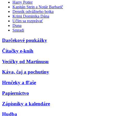
Harry Potter
Kapitán Stein a Notár Barbarič
Denník odvážneho bojka
Krimi Dominika Dána
Učím sa rozprávať
Duna
Smradi
Darčekové poukážky
Čítačky e-kníh
Vecičky od Martinusu
Káva, čaj a pochutiny
Hrnčeky a fľaše
Papiernictvo
Zápisníky a kalendáre
Hudba