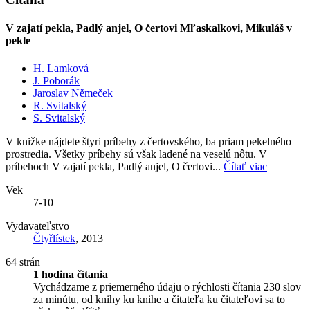
V zajatí pekla, Padlý anjel, O čertovi Mľaskalkovi, Mikuláš v
pekle
H. Lamková
J. Poborák
Jaroslav Němeček
R. Svitalský
S. Svitalský
V knižke nájdete štyri príbehy z čertovského, ba priam pekelného
prostredia. Všetky príbehy sú však ladené na veselú nôtu. V
príbehoch V zajatí pekla, Padlý anjel, O čertovi...
Čítať viac
Vek
7-10
Vydavateľstvo
Čtyřlístek
, 2013
64 strán
1 hodina čítania
Vychádzame z priemerného údaju o rýchlosti čítania 230 slov
za minútu, od knihy ku knihe a čitateľa ku čitateľovi sa to