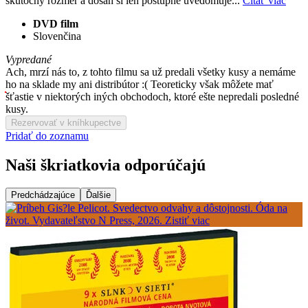
skutočný rozmer a dosah si len postupne uvedomuje...
Čítať viac
DVD film
Slovenčina
Vypredané
Ach, mrzí nás to, z tohto filmu sa už predali všetky kusy a nemáme
ho na sklade my ani distribútor :( Teoreticky však môžete mať
šťastie v niektorých iných obchodoch, ktoré ešte nepredali posledné
kusy.
Rezervovať v kníhkupectve
Pridať do zoznamu
Naši škriatkovia odporúčajú
Predchádzajúce
Ďalšie