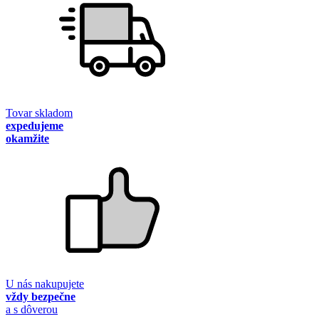
Tovar skladom
expedujeme
okamžite
U nás nakupujete
vždy bezpečne
a s dôverou