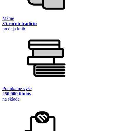
Máme
35-ročnú tradíciu
predaja kníh
Ponúkame vyše
250 000 titulov
na sklade