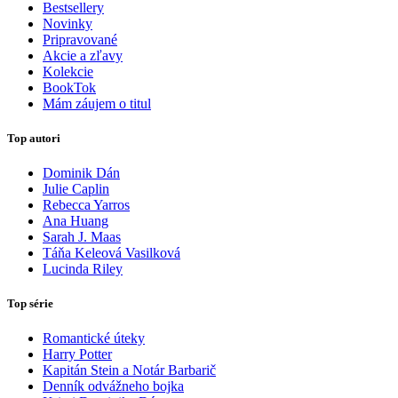
Bestsellery
Novinky
Pripravované
Akcie a zľavy
Kolekcie
BookTok
Mám záujem o titul
Top autori
Dominik Dán
Julie Caplin
Rebecca Yarros
Ana Huang
Sarah J. Maas
Táňa Keleová Vasilková
Lucinda Riley
Top série
Romantické úteky
Harry Potter
Kapitán Stein a Notár Barbarič
Denník odvážneho bojka