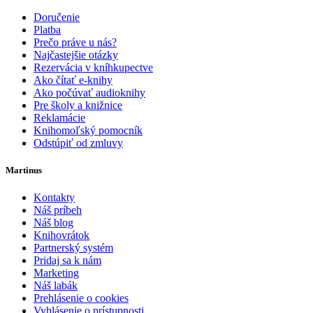
Doručenie
Platba
Prečo práve u nás?
Najčastejšie otázky
Rezervácia v kníhkupectve
Ako čítať e-knihy
Ako počúvať audioknihy
Pre školy a knižnice
Reklamácie
Knihomoľský pomocník
Odstúpiť od zmluvy
Martinus
Kontakty
Náš príbeh
Náš blog
Knihovrátok
Partnerský systém
Pridaj sa k nám
Marketing
Náš labák
Prehlásenie o cookies
Vyhlásenie o prístupnosti