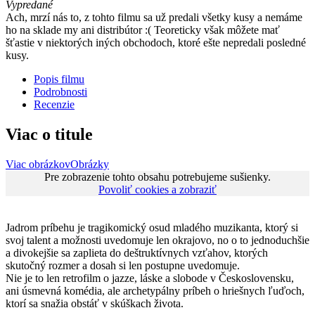
Vypredané
Ach, mrzí nás to, z tohto filmu sa už predali všetky kusy a nemáme
ho na sklade my ani distribútor :( Teoreticky však môžete mať
šťastie v niektorých iných obchodoch, ktoré ešte nepredali posledné
kusy.
Popis filmu
Podrobnosti
Recenzie
Viac o titule
Viac obrázkov
Obrázky
Pre zobrazenie tohto obsahu potrebujeme sušienky.
Povoliť cookies a zobraziť
Jadrom príbehu je tragikomický osud mladého muzikanta, ktorý si
svoj talent a možnosti uvedomuje len okrajovo, no o to jednoduchšie
a divokejšie sa zaplieta do deštruktívnych vzťahov, ktorých
skutočný rozmer a dosah si len postupne uvedomuje.
Nie je to len retrofilm o jazze, láske a slobode v Československu,
ani úsmevná komédia, ale archetypálny príbeh o hriešnych ľuďoch,
ktorí sa snažia obstáť v skúškach života.