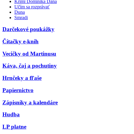
Krimi Dominika Dána
Učím sa rozprávať
Duna
Smradi
Darčekové poukážky
Čítačky e-kníh
Vecičky od Martinusu
Káva, čaj a pochutiny
Hrnčeky a fľaše
Papiernictvo
Zápisníky a kalendáre
Hudba
LP platne