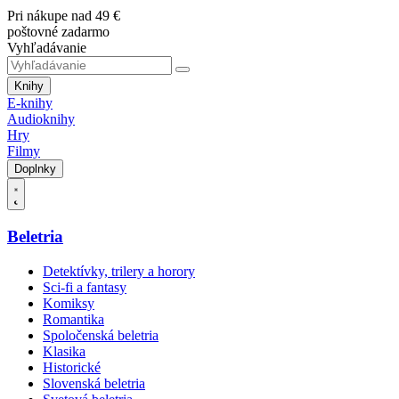
Pri nákupe nad 49 €
poštovné zadarmo
Vyhľadávanie
Knihy
E-knihy
Audioknihy
Hry
Filmy
Doplnky
Beletria
Detektívky, trilery a horory
Sci-fi a fantasy
Komiksy
Romantika
Spoločenská beletria
Klasika
Historické
Slovenská beletria