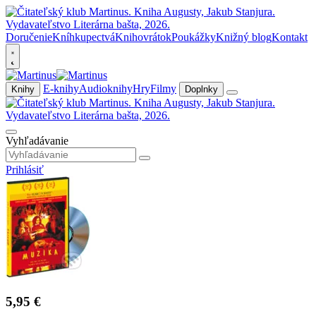
Doručenie
Kníhkupectvá
Knihovrátok
Poukážky
Knižný blog
Kontakt
E-knihy
Audioknihy
Hry
Filmy
Knihy
Doplnky
Vyhľadávanie
Prihlásiť
5,95 €