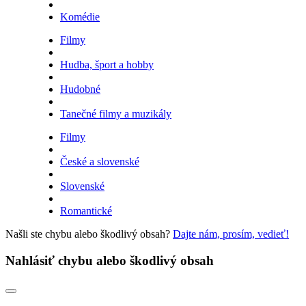
Komédie
Filmy
Hudba, šport a hobby
Hudobné
Tanečné filmy a muzikály
Filmy
České a slovenské
Slovenské
Romantické
Našli ste chybu alebo škodlivý obsah?
Dajte nám, prosím, vedieť!
Nahlásiť chybu alebo škodlivý obsah