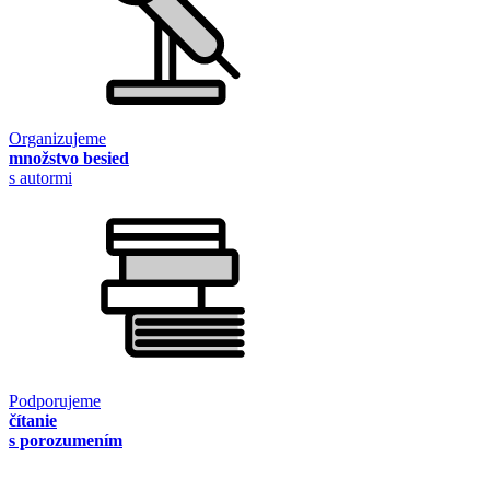
Organizujeme
množstvo besied
s autormi
Podporujeme
čítanie
s porozumením