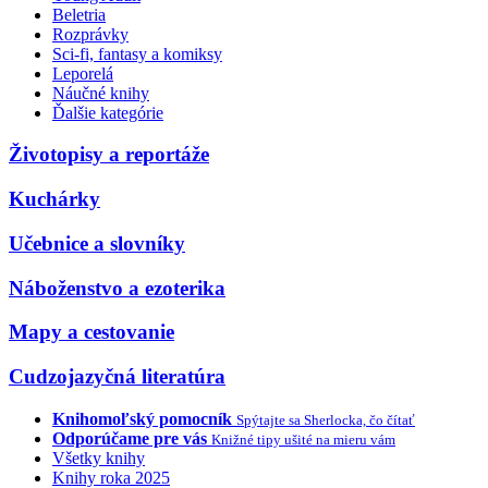
Beletria
Rozprávky
Sci-fi, fantasy a komiksy
Leporelá
Náučné knihy
Ďalšie kategórie
Životopisy a reportáže
Kuchárky
Učebnice a slovníky
Náboženstvo a ezoterika
Mapy a cestovanie
Cudzojazyčná literatúra
Knihomoľský pomocník
Spýtajte sa Sherlocka, čo čítať
Odporúčame pre vás
Knižné tipy ušité na mieru vám
Všetky knihy
Knihy roka 2025