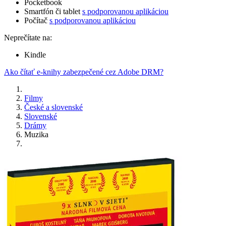
Pocketbook
Smartfón či tablet
s podporovanou aplikáciou
Počítač
s podporovanou aplikáciou
Neprečítate na:
Kindle
Ako čítať e-knihy zabezpečené cez Adobe DRM?
Filmy
České a slovenské
Slovenské
Drámy
Muzika