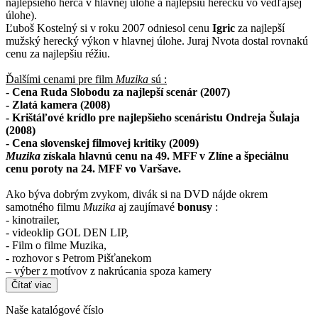
najlepšieho herca v hlavnej úlohe a najlepšiu herečku vo vedľajšej
úlohe).
Ľuboš Kostelný si v roku 2007 odniesol cenu
Igric
za najlepší
mužský herecký výkon v hlavnej úlohe. Juraj Nvota dostal rovnakú
cenu za najlepšiu réžiu.
Ďalšími cenami pre film
Muzika
sú :
- Cena Ruda Slobodu za najlepší scenár (2007)
- Zlatá kamera (2008)
- Krištáľové krídlo pre najlepšieho scenáristu Ondreja Šulaja
(2008)
- Cena slovenskej filmovej kritiky (2009)
Muzika
získala hlavnú cenu na 49. MFF v Zlíne a špeciálnu
cenu poroty na 24. MFF vo Varšave.
Ako býva dobrým zvykom, divák si na DVD nájde okrem
samotného filmu
Muzika
aj zaujímavé
bonusy
:
- kinotrailer,
- videoklip GOL DEN LIP,
- Film o filme Muzika,
- rozhovor s Petrom Pišťanekom
– výber z motívov z nakrúcania spoza kamery
Čítať viac
Naše katalógové číslo