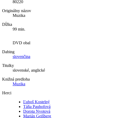
80220
Originálny názov
Muzika
Dĺžka
99 min.
DVD obal
Dabing
slovenčina
Titulky
slovenské, anglické
Knižná predloha
Muzika
Herci
Ľuboš Kostelný
Táňa Pauhofová
Dorota Nvotová
Marián Geišberg