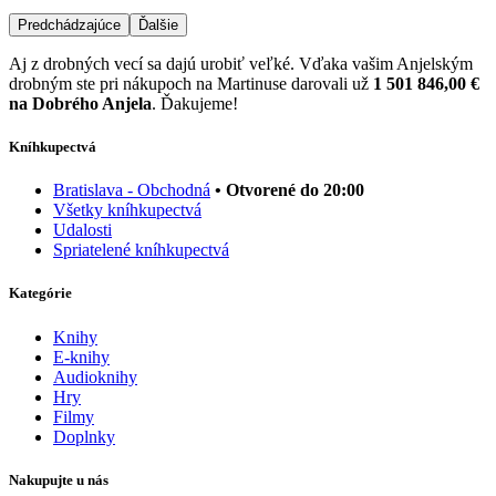
Predchádzajúce
Ďalšie
Aj z drobných vecí sa dajú urobiť veľké. Vďaka vašim Anjelským
drobným ste pri nákupoch na Martinuse darovali už
1 501 846,00 €
na Dobrého Anjela
. Ďakujeme!
Kníhkupectvá
Bratislava - Obchodná
• Otvorené do 20:00
Všetky kníhkupectvá
Udalosti
Spriatelené kníhkupectvá
Kategórie
Knihy
E-knihy
Audioknihy
Hry
Filmy
Doplnky
Nakupujte u nás