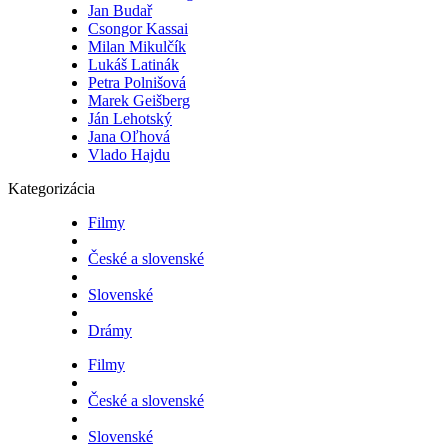
Jan Budař
Csongor Kassai
Milan Mikulčík
Lukáš Latinák
Petra Polnišová
Marek Geišberg
Ján Lehotský
Jana Oľhová
Vlado Hajdu
Kategorizácia
Filmy
České a slovenské
Slovenské
Drámy
Filmy
České a slovenské
Slovenské