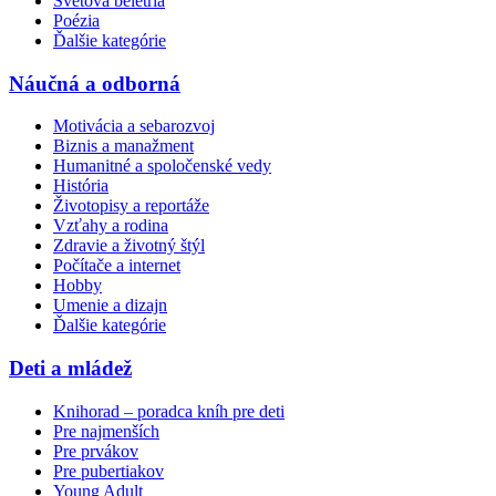
Svetová beletria
Poézia
Ďalšie kategórie
Náučná a odborná
Motivácia a sebarozvoj
Biznis a manažment
Humanitné a spoločenské vedy
História
Životopisy a reportáže
Vzťahy a rodina
Zdravie a životný štýl
Počítače a internet
Hobby
Umenie a dizajn
Ďalšie kategórie
Deti a mládež
Knihorad – poradca kníh pre deti
Pre najmenších
Pre prvákov
Pre pubertiakov
Young Adult