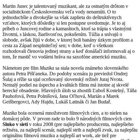
Martin Junec je talentovaný muzikant, ale za ostnatým drôtom v
socialistickom Československu veľa vody nenamúti. O to
jednoduchšie a divokejšie sa však zaplieta do deštruktívnych
vzťahov, ktorých dôsledky si len postupne uvedomuje. Je to aj
príbeh o Juncovej rodine a kamarátoch, ktorí sa trápia s vlastnými
životmi, s láskou, žiarlivosťou, pokušením. Túžia a snívajú o
slobode, avšak žijú v dobe, v ktorej boli banány úzkym profilom a
cesta za Západ nesplniteľný sen; v dobe, keď o všetkom
rozhodovali členovia jedinej strany a keď donášači informovali aj o
tom, že mastič vo vodárni hráva na saxofóne americkú muziku.
Námetom pre film
Muzika
sa stala novela známeho slovenského
autora Petra Pišťaneka. Do podoby scenára ju previedol Ondrej
Šulaj a réžie sa ujal oceňovaný slovenský režisér Juraj Nvota.
Nemalý podiel na úspechu a kvalitách filmu má istotne aj skvelé
herecké obsadenie. Hlavných úloh sa zhostili Ľuboš Kostelný, Táňa
Pauhofová, Petra Polnišová, Jana Oľhová, Marián a Marek
Geišbergovci, Ady Hajdu, Lukáš Latinák či Jan Budař.
Muzika
bola ocenená množstvom filmových cien, a to nielen na
domácej pôde. V prvom rade to bolo 9 národných filmových cien
Slnko v sieti
v roku 2008 (pre najlepšieho producenta, najlepšieho
režiséra, za najlepší scenár, najlepší strih a najlepší zvuk, za najlepšiu
originálnu filmovú muziku a najlepší art work, ale tiež pre