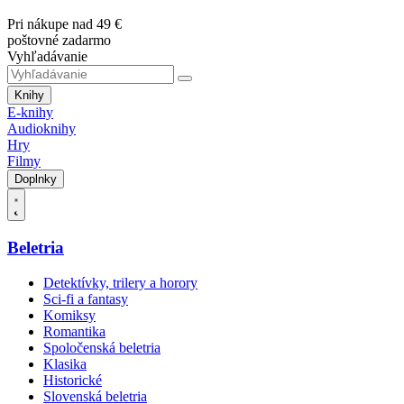
Pri nákupe nad 49 €
poštovné zadarmo
Vyhľadávanie
Knihy
E-knihy
Audioknihy
Hry
Filmy
Doplnky
Beletria
Detektívky, trilery a horory
Sci-fi a fantasy
Komiksy
Romantika
Spoločenská beletria
Klasika
Historické
Slovenská beletria