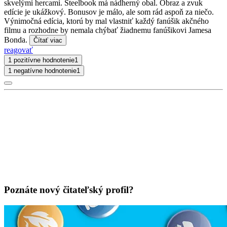
skvelými hercami. Steelbook má nádherný obal. Obraz a zvuk
edície je ukážkový. Bonusov je málo, ale som rád aspoň za niečo.
Výnimočná edícia, ktorú by mal vlastniť každý fanúšik akčného
filmu a rozhodne by nemala chýbať žiadnemu fanúšikovi Jamesa
Bonda.
Čítať viac
reagovať
1 pozitívne hodnotenie
1
1 negatívne hodnotenie
1
Poznáte nový čitateľský profil?