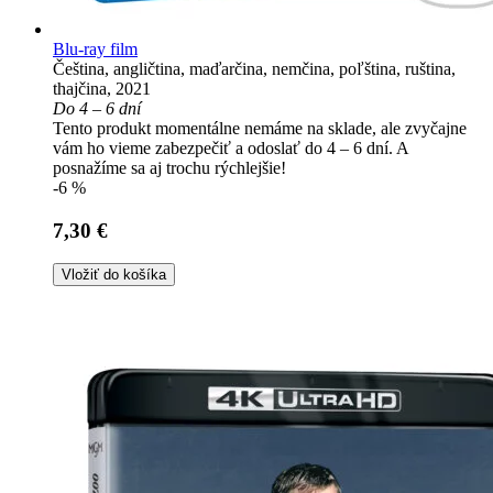
Blu-ray film
Čeština, angličtina, maďarčina, nemčina, poľština, ruština,
thajčina, 2021
Do 4 – 6 dní
Tento produkt momentálne nemáme na sklade, ale zvyčajne
vám ho vieme zabezpečiť a odoslať do 4 – 6 dní. A
posnažíme sa aj trochu rýchlejšie!
-6 %
7,30 €
Vložiť do košíka