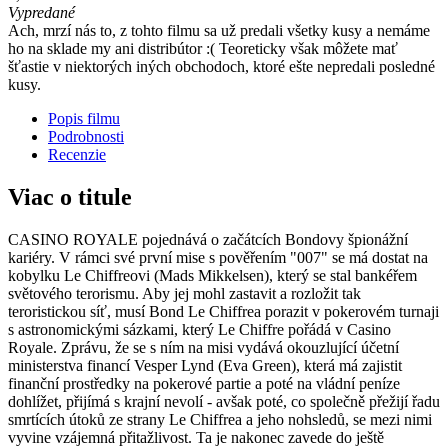
Vypredané
Ach, mrzí nás to, z tohto filmu sa už predali všetky kusy a nemáme
ho na sklade my ani distribútor :( Teoreticky však môžete mať
šťastie v niektorých iných obchodoch, ktoré ešte nepredali posledné
kusy.
Popis filmu
Podrobnosti
Recenzie
Viac o titule
CASINO ROYALE pojednává o začátcích Bondovy špionážní
kariéry. V rámci své první mise s pověřením "007" se má dostat na
kobylku Le Chiffreovi (Mads Mikkelsen), který se stal bankéřem
světového terorismu. Aby jej mohl zastavit a rozložit tak
teroristickou síť, musí Bond Le Chiffrea porazit v pokerovém turnaji
s astronomickými sázkami, který Le Chiffre pořádá v Casino
Royale. Zprávu, že se s ním na misi vydává okouzlující účetní
ministerstva financí Vesper Lynd (Eva Green), která má zajistit
finanční prostředky na pokerové partie a poté na vládní peníze
dohlížet, přijímá s krajní nevolí - avšak poté, co společně přežijí řadu
smrtících útoků ze strany Le Chiffrea a jeho nohsledů, se mezi nimi
vyvine vzájemná přitažlivost. Ta je nakonec zavede do ještě