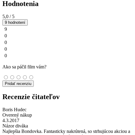
Hodnotenia
5,0
/ 5
9 hodnotení
9
0
0
0
0
Ako sa páčil film vám?
Pridať recenziu
Recenzie čitateľov
Boris Hudec
Overený nákup
4.3.2017
Názor diváka
Najlepšia Bondovka. Fantasticky nakrútená, so strhujúcou akciou a