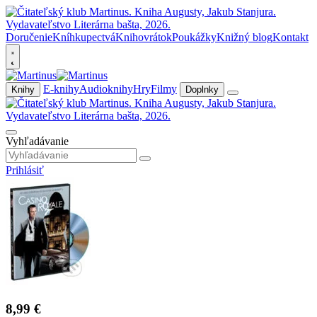
Doručenie
Kníhkupectvá
Knihovrátok
Poukážky
Knižný blog
Kontakt
E-knihy
Audioknihy
Hry
Filmy
Knihy
Doplnky
Vyhľadávanie
Prihlásiť
8,99 €