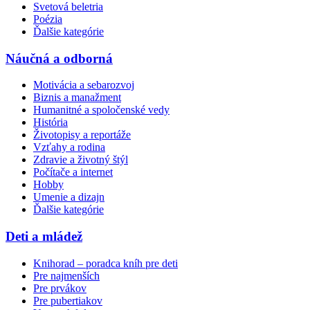
Svetová beletria
Poézia
Ďalšie kategórie
Náučná a odborná
Motivácia a sebarozvoj
Biznis a manažment
Humanitné a spoločenské vedy
História
Životopisy a reportáže
Vzťahy a rodina
Zdravie a životný štýl
Počítače a internet
Hobby
Umenie a dizajn
Ďalšie kategórie
Deti a mládež
Knihorad – poradca kníh pre deti
Pre najmenších
Pre prvákov
Pre pubertiakov