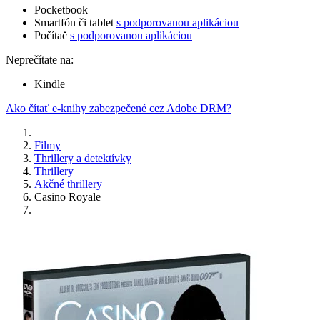
Pocketbook
Smartfón či tablet
s podporovanou aplikáciou
Počítač
s podporovanou aplikáciou
Neprečítate na:
Kindle
Ako čítať e-knihy zabezpečené cez Adobe DRM?
Filmy
Thrillery a detektívky
Thrillery
Akčné thrillery
Casino Royale