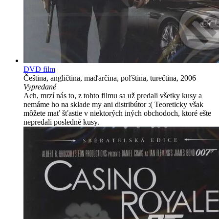
DVD film
Čeština, angličtina, maďarčina, poľština, turečtina, 2006
Vypredané
Ach, mrzí nás to, z tohto filmu sa už predali všetky kusy a
nemáme ho na sklade my ani distribútor :( Teoreticky však
môžete mať šťastie v niektorých iných obchodoch, ktoré ešte
nepredali posledné kusy.