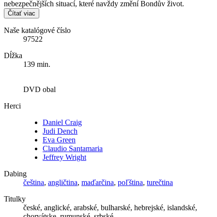
nebezpečnějších situací, které navždy změní Bondův život.
Čítať viac
Naše katalógové číslo
97522
Dĺžka
139 min.
DVD obal
Herci
Daniel Craig
Judi Dench
Eva Green
Claudio Santamaria
Jeffrey Wright
Dabing
čeština
,
angličtina
,
maďarčina
,
poľština
,
turečtina
Titulky
české, anglické, arabské, bulharské, hebrejské, islandské,
chorvátske, rumunské, srbské