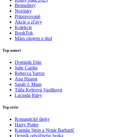
Bestsellery
Novinky
Pripravované
Akcie a zľavy
Kolekcie
BookTok
Mám záujem o titul
Top autori
Dominik Dán
Julie Caplin
Rebecca Yarros
Ana Huang
Sarah J. Maas
Táňa Keleová Vasilková
Lucinda Riley
Top série
Romantické úteky
Harry Potter
Kapitán Stein a Notár Barbarič
Denník odvážneho bojka