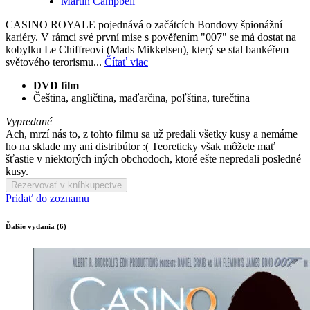
Martin Campbell
CASINO ROYALE pojednává o začátcích Bondovy špionážní
kariéry. V rámci své první mise s pověřením "007" se má dostat na
kobylku Le Chiffreovi (Mads Mikkelsen), který se stal bankéřem
světového terorismu...
Čítať viac
DVD film
Čeština, angličtina, maďarčina, poľština, turečtina
Vypredané
Ach, mrzí nás to, z tohto filmu sa už predali všetky kusy a nemáme
ho na sklade my ani distribútor :( Teoreticky však môžete mať
šťastie v niektorých iných obchodoch, ktoré ešte nepredali posledné
kusy.
Rezervovať v kníhkupectve
Pridať do zoznamu
Ďalšie vydania (6)