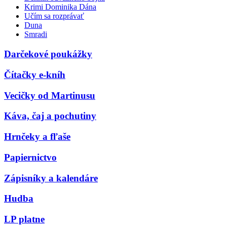
Krimi Dominika Dána
Učím sa rozprávať
Duna
Smradi
Darčekové poukážky
Čítačky e-kníh
Vecičky od Martinusu
Káva, čaj a pochutiny
Hrnčeky a fľaše
Papiernictvo
Zápisníky a kalendáre
Hudba
LP platne