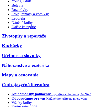
Young Adult
Beletria
Rozprávky
Sci-fi, fantasy a komiksy
Leporelá
Náučné knihy
Ďalšie kategórie
Životopisy a reportáže
Kuchárky
Učebnice a slovníky
Náboženstvo a ezoterika
Mapy a cestovanie
Cudzojazyčná literatúra
Knihomoľský pomocník
Spýtajte sa Sherlocka, čo čítať
Odporúčame pre vás
Knižné tipy ušité na mieru vám
Všetky knihy
Knihy roka 2025