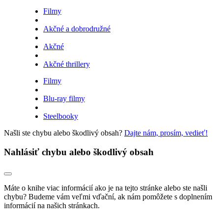
Filmy
Akčné a dobrodružné
Akčné
Akčné thrillery
Filmy
Blu-ray filmy
Steelbooky
Našli ste chybu alebo škodlivý obsah?
Dajte nám, prosím, vedieť!
Nahlásiť chybu alebo škodlivý obsah
Máte o knihe viac informácií ako je na tejto stránke alebo ste našli
chybu? Budeme vám veľmi vďační, ak nám pomôžete s doplnením
informácií na našich stránkach.