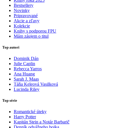
Knihy roka 2025
Bestsellery
Novinky
Pripravované
Akcie a zľavy
Kolekcie
Knihy s podporou FPU
Mám záujem o titul
Top autori
Dominik Dán
Julie Caplin
Rebecca Yarros
Ana Huang
Sarah J. Maas
Táňa Keleová Vasilková
Lucinda Riley
Top série
Romantické úteky
Harry Potter
Kapitán Stein a Notár Barbarič
Denník odvážneho bojka