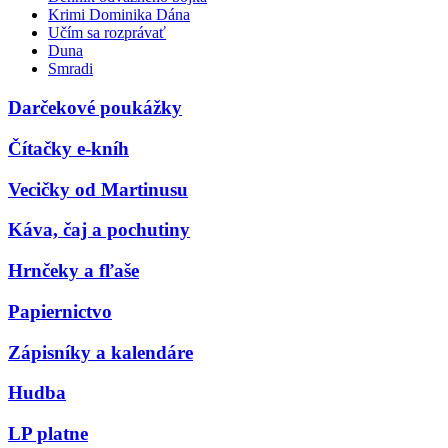
Krimi Dominika Dána
Učím sa rozprávať
Duna
Smradi
Darčekové poukážky
Čítačky e-kníh
Vecičky od Martinusu
Káva, čaj a pochutiny
Hrnčeky a fľaše
Papiernictvo
Zápisníky a kalendáre
Hudba
LP platne