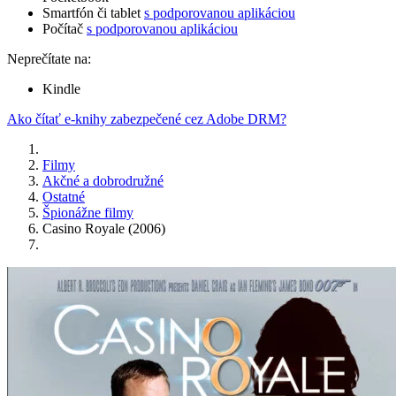
Smartfón či tablet
s podporovanou aplikáciou
Počítač
s podporovanou aplikáciou
Neprečítate na:
Kindle
Ako čítať e-knihy zabezpečené cez Adobe DRM?
Filmy
Akčné a dobrodružné
Ostatné
Špionážne filmy
Casino Royale (2006)