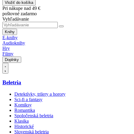
Vložiť do košíka
Pri nákupe nad 49 €
poštovné zadarmo
Vyhľadávanie
Knihy
E-knihy
Audioknihy
Hry
Filmy
Doplnky
Beletria
Detektívky, trilery a horory
Sci-fi a fantasy
Komiksy
Romantika
Spoločenská beletria
Klasika
Historické
Slovenská beletria