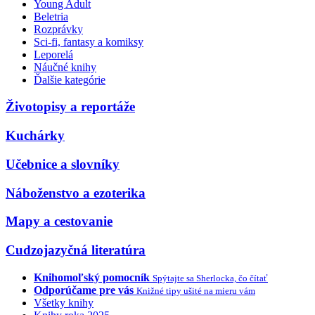
Young Adult
Beletria
Rozprávky
Sci-fi, fantasy a komiksy
Leporelá
Náučné knihy
Ďalšie kategórie
Životopisy a reportáže
Kuchárky
Učebnice a slovníky
Náboženstvo a ezoterika
Mapy a cestovanie
Cudzojazyčná literatúra
Knihomoľský pomocník
Spýtajte sa Sherlocka, čo čítať
Odporúčame pre vás
Knižné tipy ušité na mieru vám
Všetky knihy