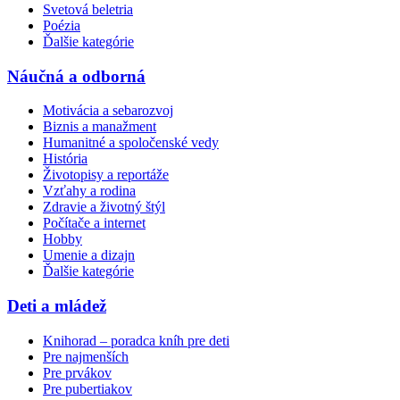
Svetová beletria
Poézia
Ďalšie kategórie
Náučná a odborná
Motivácia a sebarozvoj
Biznis a manažment
Humanitné a spoločenské vedy
História
Životopisy a reportáže
Vzťahy a rodina
Zdravie a životný štýl
Počítače a internet
Hobby
Umenie a dizajn
Ďalšie kategórie
Deti a mládež
Knihorad – poradca kníh pre deti
Pre najmenších
Pre prvákov
Pre pubertiakov