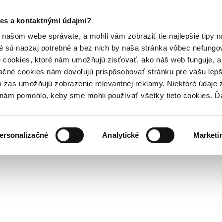
es a kontaktnými údajmi?
našom webe správate, a mohli vám zobraziť tie najlepšie tipy n
é sú naozaj potrebné a bez nich by naša stránka vôbec nefung
 cookies, ktoré nám umožňujú zisťovať, ako náš web funguje, a 
ačné cookies nám dovoľujú prispôsobovať stránku pre vašu lepši
zas umožňujú zobrazenie relevantnej reklamy. Niektoré údaje z
y nám pomohlo, keby sme mohli používať všetky tieto cookies. 
ersonalizačné
Analytické
Marketi