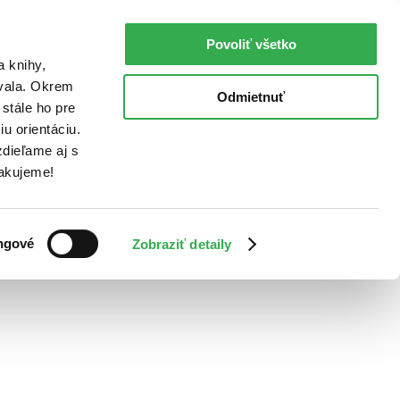
Povoliť všetko
a knihy,
ovala. Okrem
Odmietnuť
stále ho pre
u orientáciu.
dieľame aj s
Ďakujeme!
ngové
Zobraziť detaily