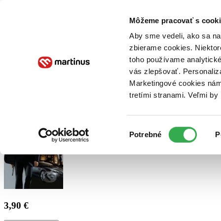
Doručenie
Kníhkupectvá
Knihovrátok
Poukážky
Knižný blog
Kontakt
Môžeme pracovať s cooki
Aby sme vedeli, ako sa na 
zbierame cookies. Niektor
E-knihy
Audioknihy
Hry
Filmy
Knihy
Doplnky
toho používame analytické
vás zlepšovať. Personaliz
Vyhľadávanie
Marketingové cookies nám 
tretími stranami. Veľmi b
Prihlásiť
Výber
Potrebné
P
súhlasu
3,90 €