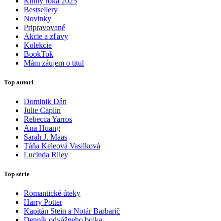
Knihy roka 2025
Bestsellery
Novinky
Pripravované
Akcie a zľavy
Kolekcie
BookTok
Mám záujem o titul
Top autori
Dominik Dán
Julie Caplin
Rebecca Yarros
Ana Huang
Sarah J. Maas
Táňa Keleová Vasilková
Lucinda Riley
Top série
Romantické úteky
Harry Potter
Kapitán Stein a Notár Barbarič
Denník odvážneho bojka