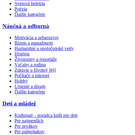
Svetová beletria
Poézia
Ďalšie kategórie
Náučná a odborná
Motivácia a sebarozvoj
Biznis a manažment
Humanitné a spoločenské vedy
História
Životopisy a reportáže
Vzťahy a rodina
Zdravie a životný štýl
Počítače a internet
Hobby
Umenie a dizajn
Ďalšie kategórie
Deti a mládež
Knihorad – poradca kníh pre deti
Pre najmenších
Pre prvákov
Pre pubertiakov