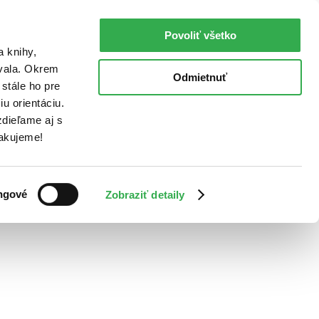
Povoliť všetko
a knihy,
ovala. Okrem
Odmietnuť
stále ho pre
u orientáciu.
dieľame aj s
Ďakujeme!
ngové
Zobraziť detaily