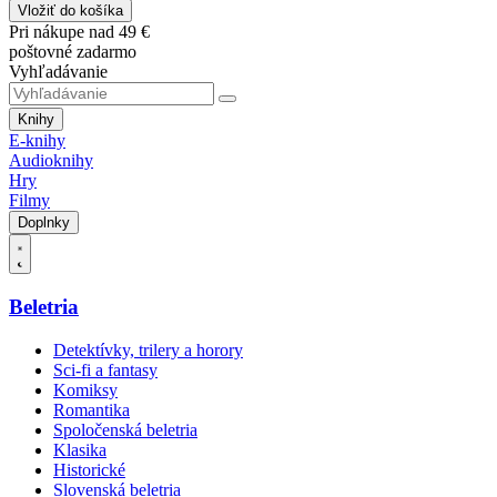
Vložiť do košíka
Pri nákupe nad 49 €
poštovné zadarmo
Vyhľadávanie
Knihy
E-knihy
Audioknihy
Hry
Filmy
Doplnky
Beletria
Detektívky, trilery a horory
Sci-fi a fantasy
Komiksy
Romantika
Spoločenská beletria
Klasika
Historické
Slovenská beletria