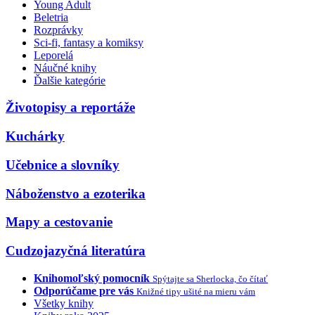
Young Adult
Beletria
Rozprávky
Sci-fi, fantasy a komiksy
Leporelá
Náučné knihy
Ďalšie kategórie
Životopisy a reportáže
Kuchárky
Učebnice a slovníky
Náboženstvo a ezoterika
Mapy a cestovanie
Cudzojazyčná literatúra
Knihomoľský pomocník
Spýtajte sa Sherlocka, čo čítať
Odporúčame pre vás
Knižné tipy ušité na mieru vám
Všetky knihy