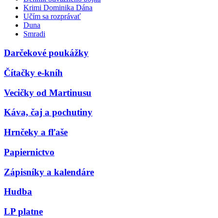
Krimi Dominika Dána
Učím sa rozprávať
Duna
Smradi
Darčekové poukážky
Čítačky e-kníh
Vecičky od Martinusu
Káva, čaj a pochutiny
Hrnčeky a fľaše
Papiernictvo
Zápisníky a kalendáre
Hudba
LP platne