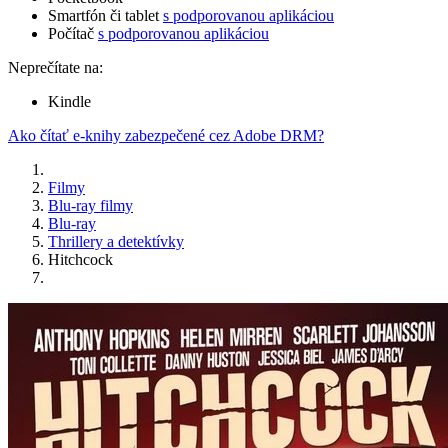
Smartfón či tablet
s podporovanou aplikáciou
Počítač
s podporovanou aplikáciou
Neprečítate na:
Kindle
Ako čítať e-knihy zabezpečené cez Adobe DRM?
Filmy
Blu-ray filmy
Blu-ray
Thrillery a detektívky
Hitchcock