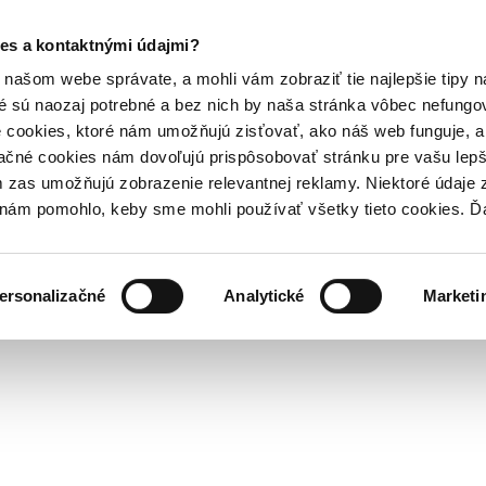
es a kontaktnými údajmi?
našom webe správate, a mohli vám zobraziť tie najlepšie tipy n
é sú naozaj potrebné a bez nich by naša stránka vôbec nefung
 cookies, ktoré nám umožňujú zisťovať, ako náš web funguje, a 
ačné cookies nám dovoľujú prispôsobovať stránku pre vašu lepši
zas umožňujú zobrazenie relevantnej reklamy. Niektoré údaje z
y nám pomohlo, keby sme mohli používať všetky tieto cookies. 
ersonalizačné
Analytické
Marketi