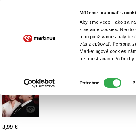
Doručenie
Kníhkupectvá
Knihovrátok
Poukážky
Knižný blog
Kontakt
Môžeme pracovať s cooki
Aby sme vedeli, ako sa na 
zbierame cookies. Niektor
E-knihy
Audioknihy
Hry
Filmy
Knihy
Doplnky
toho používame analytické
vás zlepšovať. Personaliz
Vyhľadávanie
Marketingové cookies nám 
tretími stranami. Veľmi b
Prihlásiť
Výber
Potrebné
P
súhlasu
3,99 €