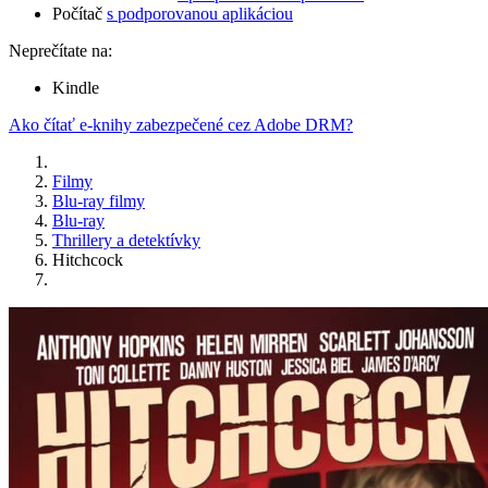
Počítač
s podporovanou aplikáciou
Neprečítate na:
Kindle
Ako čítať e-knihy zabezpečené cez Adobe DRM?
Filmy
Blu-ray filmy
Blu-ray
Thrillery a detektívky
Hitchcock