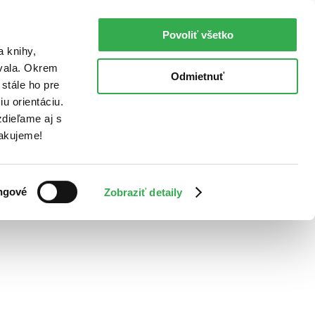
Povoliť všetko
a knihy,
ovala. Okrem
Odmietnuť
stále ho pre
u orientáciu.
dieľame aj s
Ďakujeme!
ngové
Zobraziť detaily