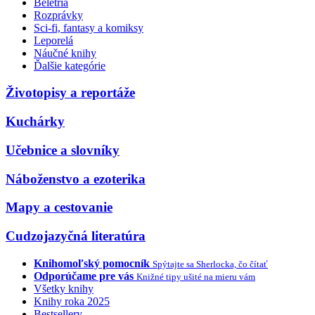
Beletria
Rozprávky
Sci-fi, fantasy a komiksy
Leporelá
Náučné knihy
Ďalšie kategórie
Životopisy a reportáže
Kuchárky
Učebnice a slovníky
Náboženstvo a ezoterika
Mapy a cestovanie
Cudzojazyčná literatúra
Knihomoľský pomocník
Spýtajte sa Sherlocka, čo čítať
Odporúčame pre vás
Knižné tipy ušité na mieru vám
Všetky knihy
Knihy roka 2025
Bestsellery