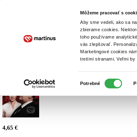
Doručenie
Kníhkupectvá
Knihovrátok
Poukážky
Knižný blog
Kontakt
Môžeme pracovať s cooki
Aby sme vedeli, ako sa na 
zbierame cookies. Niektor
E-knihy
Audioknihy
Hry
Filmy
Knihy
Doplnky
toho používame analytické
vás zlepšovať. Personaliz
Vyhľadávanie
Marketingové cookies nám 
tretími stranami. Veľmi b
Prihlásiť
Výber
Potrebné
P
súhlasu
4,65 €