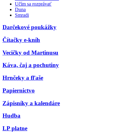
Učím sa rozprávať
Duna
Smradi
Darčekové poukážky
Čítačky e-kníh
Vecičky od Martinusu
Káva, čaj a pochutiny
Hrnčeky a fľaše
Papiernictvo
Zápisníky a kalendáre
Hudba
LP platne