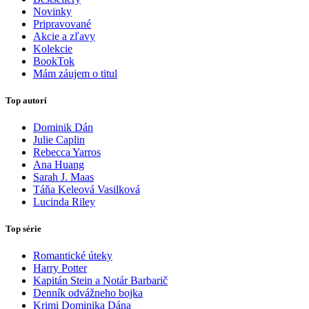
Novinky
Pripravované
Akcie a zľavy
Kolekcie
BookTok
Mám záujem o titul
Top autori
Dominik Dán
Julie Caplin
Rebecca Yarros
Ana Huang
Sarah J. Maas
Táňa Keleová Vasilková
Lucinda Riley
Top série
Romantické úteky
Harry Potter
Kapitán Stein a Notár Barbarič
Denník odvážneho bojka
Krimi Dominika Dána