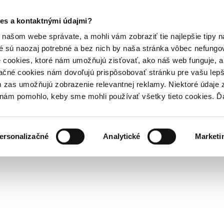
es a kontaktnými údajmi?
našom webe správate, a mohli vám zobraziť tie najlepšie tipy n
é sú naozaj potrebné a bez nich by naša stránka vôbec nefung
 cookies, ktoré nám umožňujú zisťovať, ako náš web funguje, a 
ačné cookies nám dovoľujú prispôsobovať stránku pre vašu lepši
zas umožňujú zobrazenie relevantnej reklamy. Niektoré údaje z
y nám pomohlo, keby sme mohli používať všetky tieto cookies. 
ersonalizačné
Analytické
Marketi