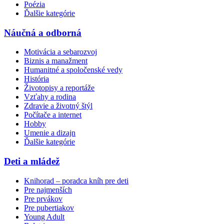
Poézia
Ďalšie kategórie
Náučná a odborná
Motivácia a sebarozvoj
Biznis a manažment
Humanitné a spoločenské vedy
História
Životopisy a reportáže
Vzťahy a rodina
Zdravie a životný štýl
Počítače a internet
Hobby
Umenie a dizajn
Ďalšie kategórie
Deti a mládež
Knihorad – poradca kníh pre deti
Pre najmenších
Pre prvákov
Pre pubertiakov
Young Adult