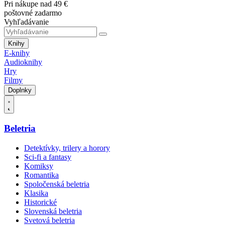
Pri nákupe nad 49 €
poštovné zadarmo
Vyhľadávanie
Knihy
E-knihy
Audioknihy
Hry
Filmy
Doplnky
Beletria
Detektívky, trilery a horory
Sci-fi a fantasy
Komiksy
Romantika
Spoločenská beletria
Klasika
Historické
Slovenská beletria
Svetová beletria