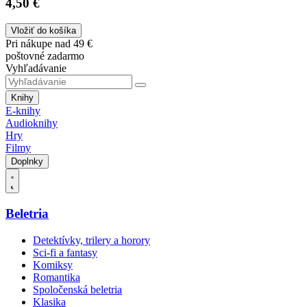
4,50 €
Vložiť do košíka
Pri nákupe nad 49 €
poštovné zadarmo
Vyhľadávanie
Knihy
E-knihy
Audioknihy
Hry
Filmy
Doplnky
Beletria
Detektívky, trilery a horory
Sci-fi a fantasy
Komiksy
Romantika
Spoločenská beletria
Klasika