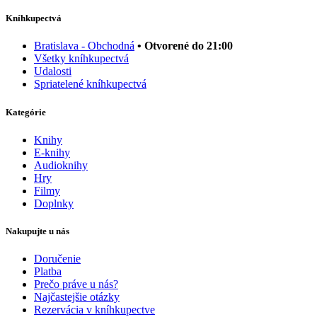
Kníhkupectvá
Bratislava - Obchodná
• Otvorené do 21:00
Všetky kníhkupectvá
Udalosti
Spriatelené kníhkupectvá
Kategórie
Knihy
E-knihy
Audioknihy
Hry
Filmy
Doplnky
Nakupujte u nás
Doručenie
Platba
Prečo práve u nás?
Najčastejšie otázky
Rezervácia v kníhkupectve