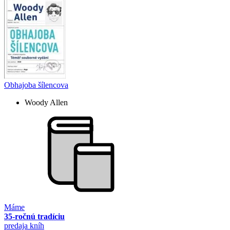
Obhajoba šílencova
Woody Allen
Máme
35-ročnú tradíciu
predaja kníh