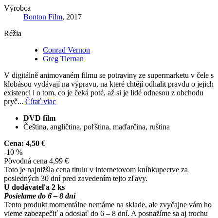
Výrobca
Bonton Film
, 2017
Réžia
Conrad Vernon
Greg Tiernan
V digitálně animovaném filmu se potraviny ze supermarketu v čele s
klobásou vydávají na výpravu, na které chtějí odhalit pravdu o jejich
existenci i o tom, co je čeká poté, až si je lidé odnesou z obchodu
pryč...
Čítať viac
DVD film
Čeština, angličtina, poľština, maďarčina, ruština
Cena:
4,50 €
-10 %
Pôvodná cena
4,99 €
Toto je najnižšia cena titulu v internetovom kníhkupectve za
posledných 30 dní pred zavedením tejto zľavy.
U dodávateľa 2 ks
Posielame do 6 – 8 dní
Tento produkt momentálne nemáme na sklade, ale zvyčajne vám ho
vieme zabezpečiť a odoslať do 6 – 8 dní. A posnažíme sa aj trochu