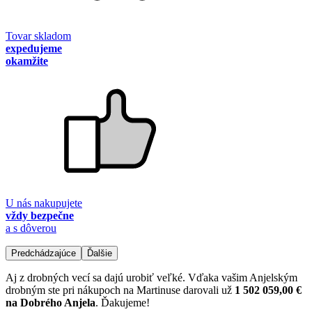
Tovar skladom
expedujeme
okamžite
U nás nakupujete
vždy bezpečne
a s dôverou
Predchádzajúce
Ďalšie
Aj z drobných vecí sa dajú urobiť veľké. Vďaka vašim Anjelským
drobným ste pri nákupoch na Martinuse darovali už
1 502 059,00 €
na Dobrého Anjela
. Ďakujeme!