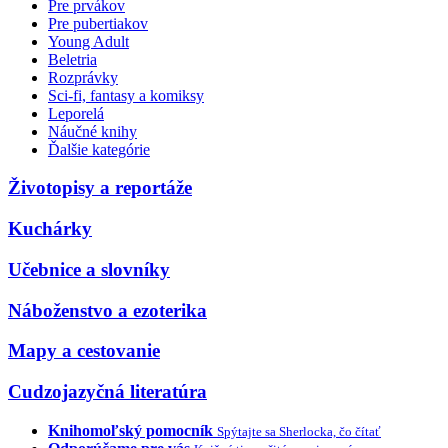
Pre prvákov
Pre pubertiakov
Young Adult
Beletria
Rozprávky
Sci-fi, fantasy a komiksy
Leporelá
Náučné knihy
Ďalšie kategórie
Životopisy a reportáže
Kuchárky
Učebnice a slovníky
Náboženstvo a ezoterika
Mapy a cestovanie
Cudzojazyčná literatúra
Knihomoľský pomocník
Spýtajte sa Sherlocka, čo čítať