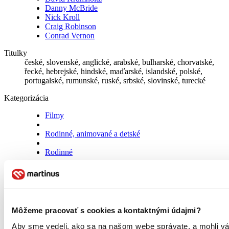
Danny McBride
Nick Kroll
Craig Robinson
Conrad Vernon
Titulky
české, slovenské, anglické, arabské, bulharské, chorvatské,
řecké, hebrejské, hindské, maďarské, islandské, polské,
portugalské, rumunské, ruské, srbské, slovinské, turecké
Kategorizácia
Filmy
Rodinné, animované a detské
Rodinné
Animované filmy
Filmy
Komédie
Môžeme pracovať s cookies a kontaktnými údajmi?
Komediálne filmy
Aby sme vedeli, ako sa na našom webe správate, a mohli vá