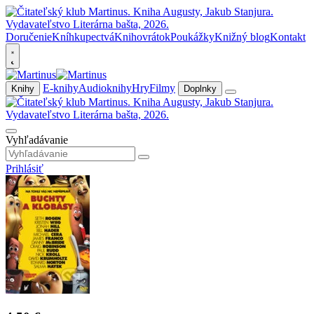
Doručenie
Kníhkupectvá
Knihovrátok
Poukážky
Knižný blog
Kontakt
E-knihy
Audioknihy
Hry
Filmy
Knihy
Doplnky
Vyhľadávanie
Prihlásiť