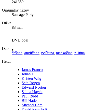
241859
Originálny názov
Sausage Party
Dĺžka
83 min.
DVD obal
Dabing
čeština
,
angličtina
,
poľština
,
maďarčina
,
ruština
Herci
James Franco
Jonah Hill
Kristen Wiig
Seth Rogen
Edward Norton
Salma Hayek
Paul Rudd
Bill Hader
Michael Cera
David Krumholtz