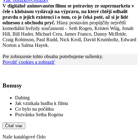
Viac obrázkov
Obrázky
V digitálně animovaném filmu se potraviny ze supermarketu v
čele s klobásou vydávají na výpravu, na které chtějí odhalit
pravdu o jejich existenci i o tom, co je čeká poté, až si je lidé
odnesou z obchodu pryč.
Hlasy postavám propůjčily největší
komediální hvězdy současnosti – Seth Rogen, Kristen Wiig, Jonah
Hill, Bill Hader, Michael Cera, James Franco, Danny McBride,
Craig Robinson, Paul Rudd, Nick Kroll, David Krumholtz, Edward
Norton a Salma Hayek.
Pre zobrazenie tohto obsahu potrebujeme sušienky.
Povoliť cookies a zobraziť
Bonusy
Dabing
Jak vznikala hudba k filmu
Co bylo na počátku
Pozvánka Setha Rogena
Čítať viac
Naše katalógové číslo