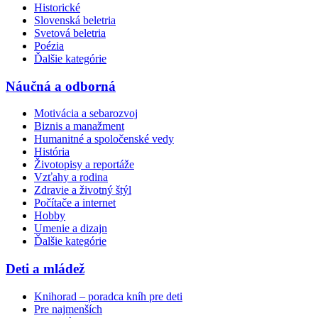
Historické
Slovenská beletria
Svetová beletria
Poézia
Ďalšie kategórie
Náučná a odborná
Motivácia a sebarozvoj
Biznis a manažment
Humanitné a spoločenské vedy
História
Životopisy a reportáže
Vzťahy a rodina
Zdravie a životný štýl
Počítače a internet
Hobby
Umenie a dizajn
Ďalšie kategórie
Deti a mládež
Knihorad – poradca kníh pre deti
Pre najmenších