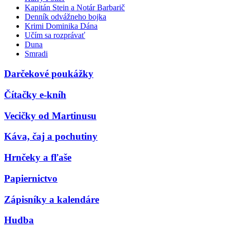
Kapitán Stein a Notár Barbarič
Denník odvážneho bojka
Krimi Dominika Dána
Učím sa rozprávať
Duna
Smradi
Darčekové poukážky
Čítačky e-kníh
Vecičky od Martinusu
Káva, čaj a pochutiny
Hrnčeky a fľaše
Papiernictvo
Zápisníky a kalendáre
Hudba