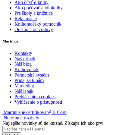
Ako čítať e-knihy
Ako počúvať audioknihy
Pre školy a knižnice
Reklamácie
Knihomoľský pomocník
Odstúpiť od zmluvy
Martinus
Kontakty
Náš príbeh
Náš blog
Knihovrátok
Partnerský systém
Pridaj sa k nám
Marketing
Náš labák
Prehlásenie o cookies
Vyhlásenie o prístupnosti
Martinus je certifikovaný B Corp
Nerobíme rozdiely
Najlepšie novinky sú tie knižné. Získajte ich ako prví: