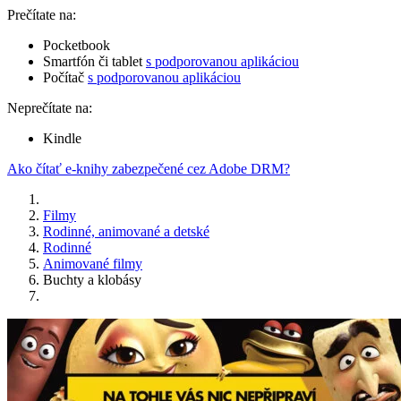
Prečítate na:
Pocketbook
Smartfón či tablet
s podporovanou aplikáciou
Počítač
s podporovanou aplikáciou
Neprečítate na:
Kindle
Ako čítať e-knihy zabezpečené cez Adobe DRM?
Filmy
Rodinné, animované a detské
Rodinné
Animované filmy
Buchty a klobásy