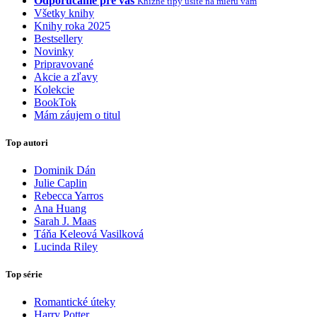
Odporúčame pre vás
Knižné tipy ušité na mieru vám
Všetky knihy
Knihy roka 2025
Bestsellery
Novinky
Pripravované
Akcie a zľavy
Kolekcie
BookTok
Mám záujem o titul
Top autori
Dominik Dán
Julie Caplin
Rebecca Yarros
Ana Huang
Sarah J. Maas
Táňa Keleová Vasilková
Lucinda Riley
Top série
Romantické úteky
Harry Potter