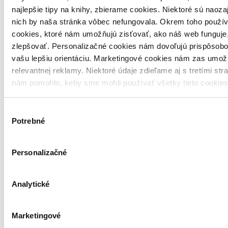
najlepšie tipy na knihy, zbierame cookies. Niektoré sú naoza
Rodinné a vianočné komédie
nich by naša stránka vôbec nefungovala. Okrem toho použí
Filmy
cookies, ktoré nám umožňujú zisťovať, ako náš web funguje,
zlepšovať. Personalizačné cookies nám dovoľujú prispôsobo
Blu-ray filmy
vašu lepšiu orientáciu. Marketingové cookies nám zas umož
Blu-ray
relevantnej reklamy. Niektoré údaje zdieľame aj s tretími str
nám pomohlo, keby sme mohli používať všetky tieto cookie
Detské a animované
Filmy
Výber
Potrebné
Blu-ray filmy
súhlasu
Blu-ray
Personalizačné
Komédie
Našli ste chybu alebo škodlivý obsah?
Dajte nám, prosím, vedieť!
Analytické
Nahlásiť chybu alebo škodlivý obsah
Marketingové