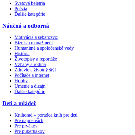
Svetová beletria
Poézia
Ďalšie kategórie
Náučná a odborná
Motivácia a sebarozvoj
Biznis a manažment
Humanitné a spoločenské vedy
História
Životopisy a reportáže
Vzťahy a rodina
Zdravie a životný štýl
Počítače a internet
Hobby
Umenie a dizajn
Ďalšie kategórie
Deti a mládež
Knihorad – poradca kníh pre deti
Pre najmenších
Pre prvákov
Pre pubertiakov