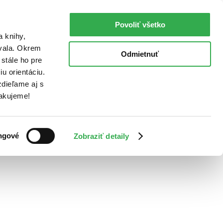
Povoliť všetko
a knihy,
ovala. Okrem
Odmietnuť
stále ho pre
u orientáciu.
dieľame aj s
Ďakujeme!
ngové
Zobraziť detaily