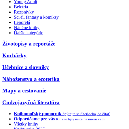
Young Adult
Beletria
Rozprávky
Sci-fi, fantasy a komiksy
Leporelá
Náučné knihy
Ďalšie kategórie
Životopisy a reportáže
Kuchárky
Učebnice a slovníky
Náboženstvo a ezoterika
Mapy a cestovanie
Cudzojazyčná literatúra
Knihomoľský pomocník
Spýtajte sa Sherlocka, čo čítať
Odporúčame pre vás
Knižné tipy ušité na mieru vám
Všetky knihy