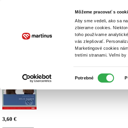
Doručenie
Kníhkupectvá
Knihovrátok
Poukážky
Knižný blog
Kontakt
Môžeme pracovať s cooki
Aby sme vedeli, ako sa na 
zbierame cookies. Niektor
E-knihy
Audioknihy
Hry
Filmy
Knihy
Doplnky
toho používame analytické
vás zlepšovať. Personaliz
Vyhľadávanie
Marketingové cookies nám 
tretími stranami. Veľmi b
Prihlásiť
Výber
Potrebné
P
súhlasu
3,60 €