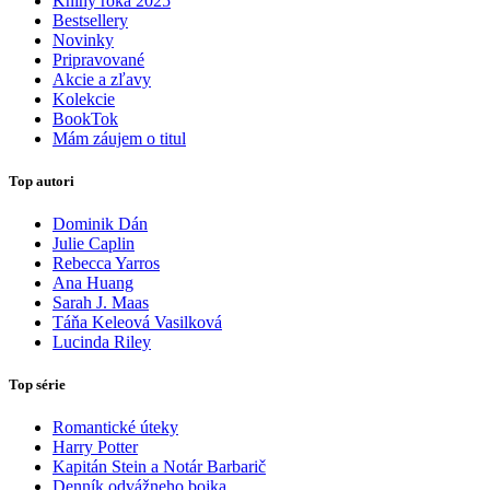
Knihy roka 2025
Bestsellery
Novinky
Pripravované
Akcie a zľavy
Kolekcie
BookTok
Mám záujem o titul
Top autori
Dominik Dán
Julie Caplin
Rebecca Yarros
Ana Huang
Sarah J. Maas
Táňa Keleová Vasilková
Lucinda Riley
Top série
Romantické úteky
Harry Potter
Kapitán Stein a Notár Barbarič
Denník odvážneho bojka