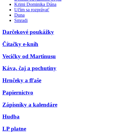
Krimi Dominika Dána
Učím sa rozprávať
Duna
Smradi
Darčekové poukážky
Čítačky e-kníh
Vecičky od Martinusu
Káva, čaj a pochutiny
Hrnčeky a fľaše
Papiernictvo
Zápisníky a kalendáre
Hudba
LP platne