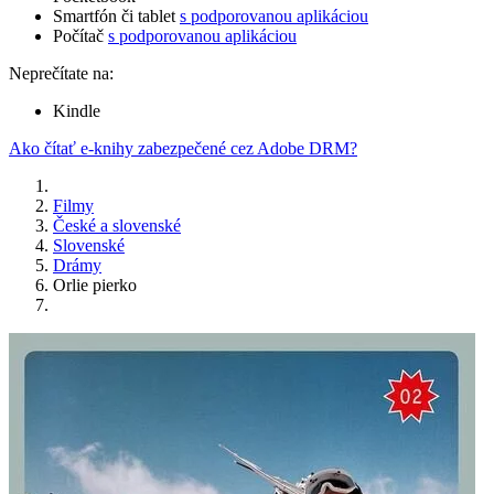
Smartfón či tablet
s podporovanou aplikáciou
Počítač
s podporovanou aplikáciou
Neprečítate na:
Kindle
Ako čítať e-knihy zabezpečené cez Adobe DRM?
Filmy
České a slovenské
Slovenské
Drámy
Orlie pierko