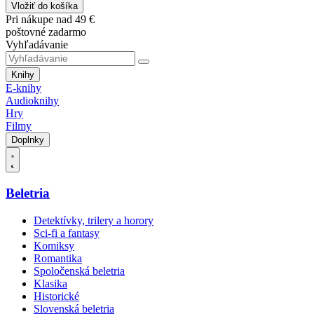
Vložiť do košíka
Pri nákupe nad 49 €
poštovné zadarmo
Vyhľadávanie
Knihy
E-knihy
Audioknihy
Hry
Filmy
Doplnky
Beletria
Detektívky, trilery a horory
Sci-fi a fantasy
Komiksy
Romantika
Spoločenská beletria
Klasika
Historické
Slovenská beletria