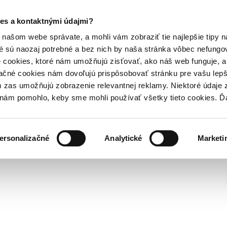
es a kontaktnými údajmi?
našom webe správate, a mohli vám zobraziť tie najlepšie tipy n
é sú naozaj potrebné a bez nich by naša stránka vôbec nefung
 cookies, ktoré nám umožňujú zisťovať, ako náš web funguje, a 
ačné cookies nám dovoľujú prispôsobovať stránku pre vašu lepši
zas umožňujú zobrazenie relevantnej reklamy. Niektoré údaje z
y nám pomohlo, keby sme mohli používať všetky tieto cookies. 
ersonalizačné
Analytické
Marketi