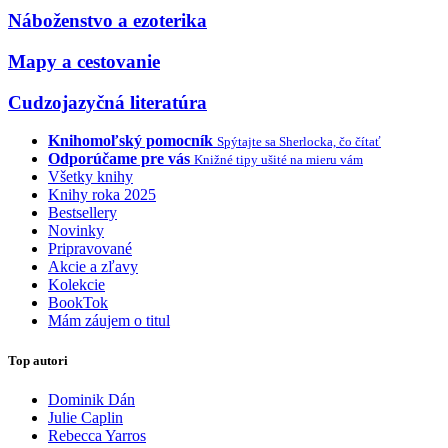
Náboženstvo a ezoterika
Mapy a cestovanie
Cudzojazyčná literatúra
Knihomoľský pomocník
Spýtajte sa Sherlocka, čo čítať
Odporúčame pre vás
Knižné tipy ušité na mieru vám
Všetky knihy
Knihy roka 2025
Bestsellery
Novinky
Pripravované
Akcie a zľavy
Kolekcie
BookTok
Mám záujem o titul
Top autori
Dominik Dán
Julie Caplin
Rebecca Yarros