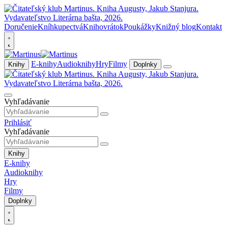
Doručenie
Kníhkupectvá
Knihovrátok
Poukážky
Knižný blog
Kontakt
E-knihy
Audioknihy
Hry
Filmy
Knihy
Doplnky
Vyhľadávanie
Prihlásiť
Vyhľadávanie
Knihy
E-knihy
Audioknihy
Hry
Filmy
Doplnky