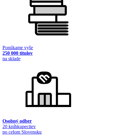
Ponúkame vyše
250 000 titulov
na sklade
Osobný odber
20 kníhkupectiev
po celom Slovensku