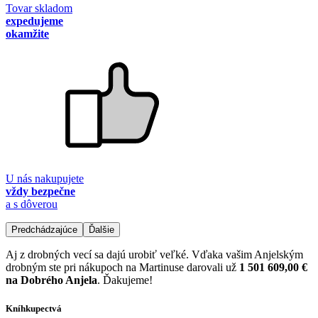
Tovar skladom
expedujeme
okamžite
U nás nakupujete
vždy bezpečne
a s dôverou
Predchádzajúce
Ďalšie
Aj z drobných vecí sa dajú urobiť veľké. Vďaka vašim Anjelským
drobným ste pri nákupoch na Martinuse darovali už
1 501 609,00 €
na Dobrého Anjela
. Ďakujeme!
Kníhkupectvá