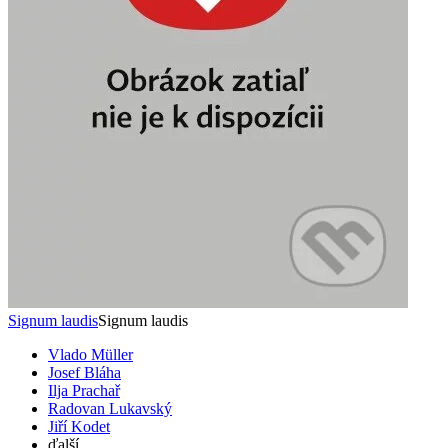
Signum laudis
Signum laudis
Vlado Müller
Josef Bláha
Ilja Prachař
Radovan Lukavský
Jiří Kodet
ďalší