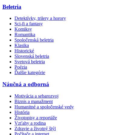
Beletria
Detektívky, trilery a horory
Sci-fi a fantasy
Komiksy
Romantika
Spoločenská beletria
Klasika
Historické
Slovenská beletria
Svetová beletria
Poézia
Ďalšie kategórie
Náučná a odborná
Motivácia a sebarozvoj
Biznis a manažment
Humanitné a spoločenské vedy
História
Životopisy a reportáže
Vzťahy a rodina
Zdravie a životný štýl
Počítače a internet