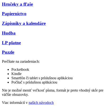
Hrnčeky a fľaše
Papiernictvo
Zápisníky a kalendáre
Hudba
LP platne
Puzzle
Prečítate na zariadeniach:
Pocketbook
Kindle
Smartfón či tablet s príslušnou aplikáciou
Počítač s príslušnou aplikáciou
Nie je možné meniť veľkosť písma, formát je preto vhodný skôr pre
väčšie obrazovky.
Viac informácií v
našich návodoch