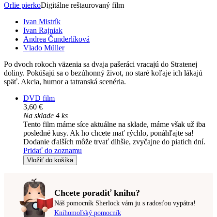
Orlie pierko
Digitálne reštaurovaný film
Ivan Mistrík
Ivan Rajniak
Andrea Čunderlíková
Vlado Müller
Po dvoch rokoch väzenia sa dvaja pašeráci vracajú do Stratenej
doliny. Pokúšajú sa o bezúhonný život, no staré koľaje ich lákajú
späť. Akcia, humor a tatranská scenéria.
DVD film
3,60 €
Na sklade 4 ks
Tento film máme síce aktuálne na sklade, máme však už iba
posledné kusy. Ak ho chcete mať rýchlo, ponáhľajte sa!
Dodanie ďalších môže trvať dlhšie, zvyčajne do piatich dní.
Pridať do zoznamu
Vložiť do košíka
Chcete poradiť knihu?
Náš pomocník Sherlock vám ju s radosťou vypátra!
Knihomoľský pomocník