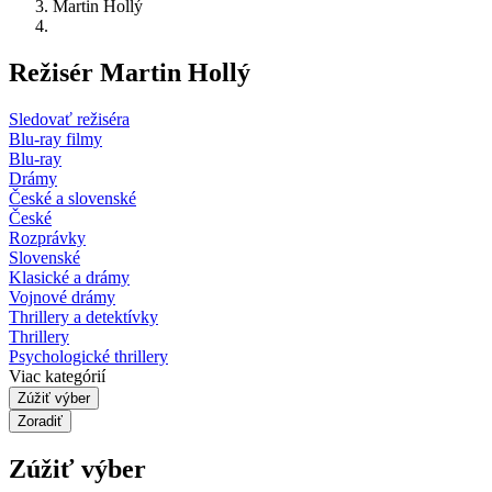
Martin Hollý
Režisér Martin Hollý
Sledovať režiséra
Blu-ray filmy
Blu-ray
Drámy
České a slovenské
České
Rozprávky
Slovenské
Klasické a drámy
Vojnové drámy
Thrillery a detektívky
Thrillery
Psychologické thrillery
Viac kategórií
Zúžiť výber
Zoradiť
Zúžiť výber