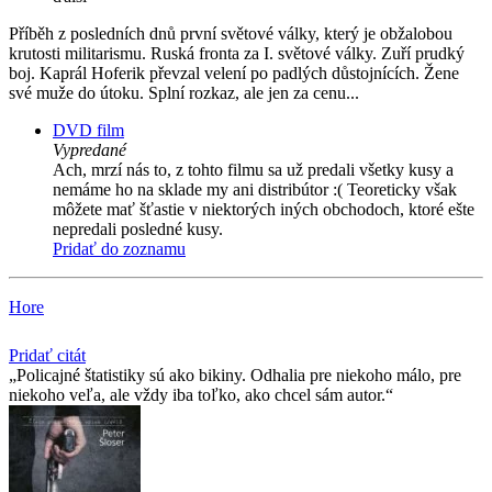
Příběh z posledních dnů první světové války, který je obžalobou
krutosti militarismu. Ruská fronta za I. světové války. Zuří prudký
boj. Kaprál Hoferik převzal velení po padlých důstojnících. Žene
své muže do útoku. Splní rozkaz, ale jen za cenu...
DVD film
Vypredané
Ach, mrzí nás to, z tohto filmu sa už predali všetky kusy a
nemáme ho na sklade my ani distribútor :( Teoreticky však
môžete mať šťastie v niektorých iných obchodoch, ktoré ešte
nepredali posledné kusy.
Pridať do zoznamu
Hore
Pridať citát
Policajné štatistiky sú ako bikiny. Odhalia pre niekoho málo, pre
niekoho veľa, ale vždy iba toľko, ako chcel sám autor.