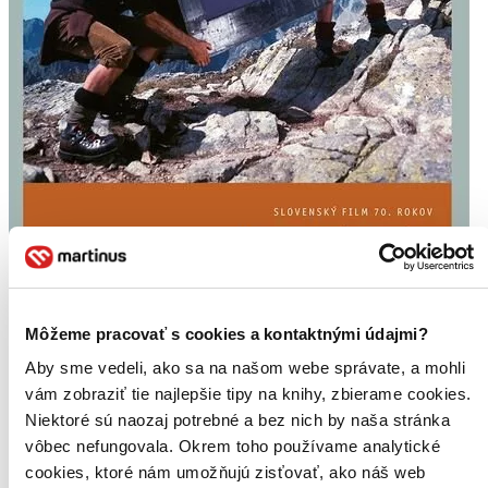
Môžeme pracovať s cookies a kontaktnými údajmi?
Aby sme vedeli, ako sa na našom webe správate, a mohli
vám zobraziť tie najlepšie tipy na knihy, zbierame cookies.
Medená veža
Digitálne reštaurovaný film
Niektoré sú naozaj potrebné a bez nich by naša stránka
Emília Vášáryová
vôbec nefungovala. Okrem toho používame analytické
Štefan Kvietik
cookies, ktoré nám umožňujú zisťovať, ako náš web
Ivan Mistrík