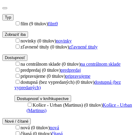
Typ
film (9 titulov)
film
9
Zobraziť iba
novinky (0 titulov)
novinky
zľavnené tituly (0 titulov)
zľavnené tituly
Dostupnosť
na centrálnom sklade (0 titulov)
na centrálnom sklade
predpredaj (0 titulov)
predpredaj
pripravujeme (0 titulov)
pripravujeme
dostupná (bez vypredaných) (0 titulov)
dostupná (bez
vypredaných)
Dostupnosť v kníhkupectve
Košice - Urban (Martinus) (0 titulov)
Košice - Urban
(Martinus)
Nové / čítané
nová (0 titulov)
nová
čítaná (0 titulov)
čítaná