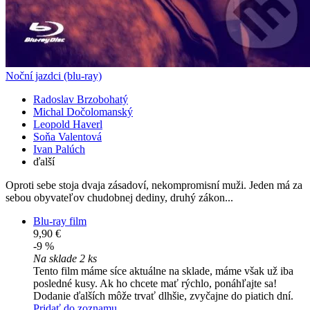
Noční jazdci (blu-ray)
Radoslav Brzobohatý
Michal Dočolomanský
Leopold Haverl
Soňa Valentová
Ivan Palúch
ďalší
Oproti sebe stoja dvaja zásadoví, nekompromisní muži. Jeden má za
sebou obyvateľov chudobnej dediny, druhý zákon...
Blu-ray film
9,90 €
-9 %
Na sklade 2 ks
Tento film máme síce aktuálne na sklade, máme však už iba
posledné kusy. Ak ho chcete mať rýchlo, ponáhľajte sa!
Dodanie ďalších môže trvať dlhšie, zvyčajne do piatich dní.
Pridať do zoznamu