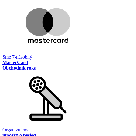
Sme 7-násobný
MasterCard
Obchodník roka
Organizujeme
množstvo besied