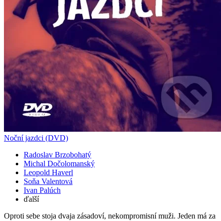
Noční jazdci (DVD)
Radoslav Brzobohatý
Michal Dočolomanský
Leopold Haverl
Soňa Valentová
Ivan Palúch
ďalší
Oproti sebe stoja dvaja zásadoví, nekompromisní muži. Jeden má za