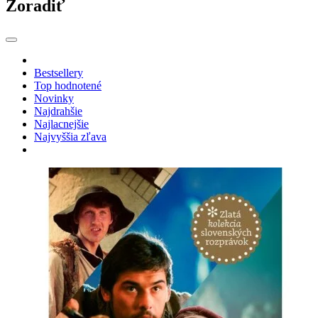
Zoradiť
Bestsellery
Top hodnotené
Novinky
Najdrahšie
Najlacnejšie
Najvyššia zľava