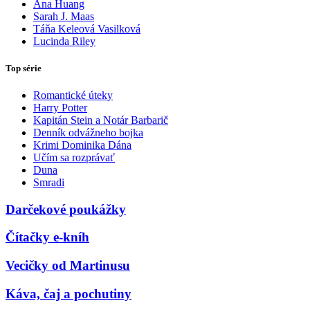
Ana Huang
Sarah J. Maas
Táňa Keleová Vasilková
Lucinda Riley
Top série
Romantické úteky
Harry Potter
Kapitán Stein a Notár Barbarič
Denník odvážneho bojka
Krimi Dominika Dána
Učím sa rozprávať
Duna
Smradi
Darčekové poukážky
Čítačky e-kníh
Vecičky od Martinusu
Káva, čaj a pochutiny