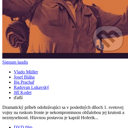
Signum laudis
Vlado Müller
Josef Bláha
Ilja Prachař
Radovan Lukavský
Jiří Kodet
ďalší
Dramatický príbeh odohrávajúci sa v posledných dňoch 1. svetovej
vojny na ruskom fronte je nekompromisnou obžalobou jej krutosti a
nezmyselnosti. Hlavnou postavou je kaprál Hoferik...
DVD film