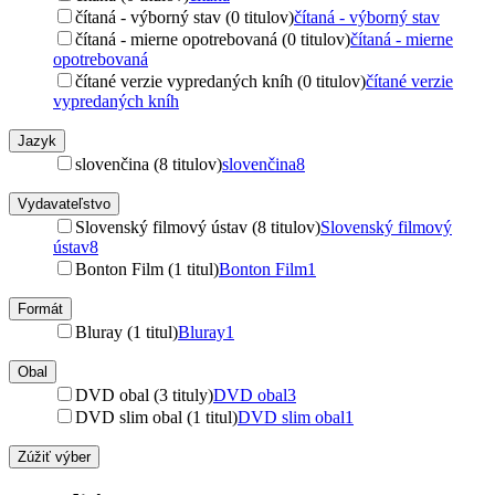
čítaná - výborný stav (0 titulov)
čítaná - výborný stav
čítaná - mierne opotrebovaná (0 titulov)
čítaná - mierne
opotrebovaná
čítané verzie vypredaných kníh (0 titulov)
čítané verzie
vypredaných kníh
Jazyk
slovenčina (8 titulov)
slovenčina
8
Vydavateľstvo
Slovenský filmový ústav (8 titulov)
Slovenský filmový
ústav
8
Bonton Film (1 titul)
Bonton Film
1
Formát
Bluray (1 titul)
Bluray
1
Obal
DVD obal (3 tituly)
DVD obal
3
DVD slim obal (1 titul)
DVD slim obal
1
Zúžiť výber