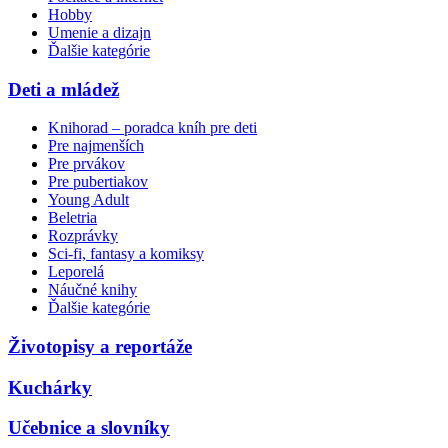
Hobby
Umenie a dizajn
Ďalšie kategórie
Deti a mládež
Knihorad – poradca kníh pre deti
Pre najmenších
Pre prvákov
Pre pubertiakov
Young Adult
Beletria
Rozprávky
Sci-fi, fantasy a komiksy
Leporelá
Náučné knihy
Ďalšie kategórie
Životopisy a reportáže
Kuchárky
Učebnice a slovníky