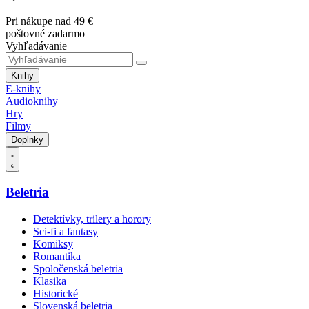
Pri nákupe nad 49 €
poštovné zadarmo
Vyhľadávanie
Knihy
E-knihy
Audioknihy
Hry
Filmy
Doplnky
Beletria
Detektívky, trilery a horory
Sci-fi a fantasy
Komiksy
Romantika
Spoločenská beletria
Klasika
Historické
Slovenská beletria