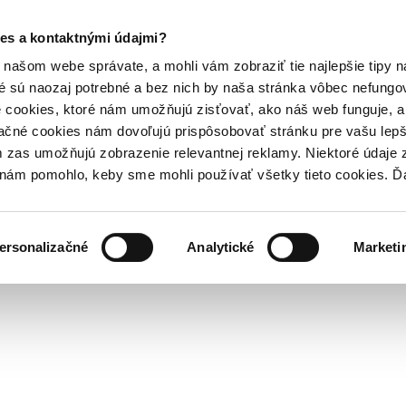
es a kontaktnými údajmi?
našom webe správate, a mohli vám zobraziť tie najlepšie tipy n
é sú naozaj potrebné a bez nich by naša stránka vôbec nefung
 cookies, ktoré nám umožňujú zisťovať, ako náš web funguje, a 
ačné cookies nám dovoľujú prispôsobovať stránku pre vašu lepši
zas umožňujú zobrazenie relevantnej reklamy. Niektoré údaje z
y nám pomohlo, keby sme mohli používať všetky tieto cookies. 
ersonalizačné
Analytické
Marketi