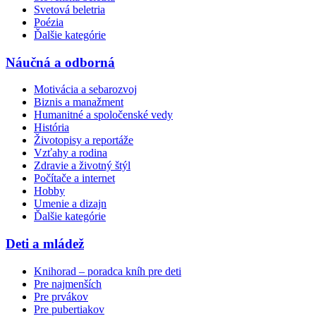
Svetová beletria
Poézia
Ďalšie kategórie
Náučná a odborná
Motivácia a sebarozvoj
Biznis a manažment
Humanitné a spoločenské vedy
História
Životopisy a reportáže
Vzťahy a rodina
Zdravie a životný štýl
Počítače a internet
Hobby
Umenie a dizajn
Ďalšie kategórie
Deti a mládež
Knihorad – poradca kníh pre deti
Pre najmenších
Pre prvákov
Pre pubertiakov