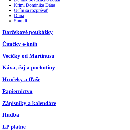
Krimi Dominika Dána
Učím sa rozprávať
Duna
Smradi
Darčekové poukážky
Čítačky e-kníh
Vecičky od Martinusu
Káva, čaj a pochutiny
Hrnčeky a fľaše
Papiernictvo
Zápisníky a kalendáre
Hudba
LP platne