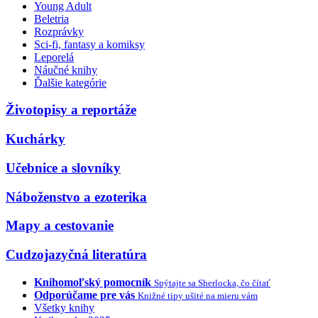
Young Adult
Beletria
Rozprávky
Sci-fi, fantasy a komiksy
Leporelá
Náučné knihy
Ďalšie kategórie
Životopisy a reportáže
Kuchárky
Učebnice a slovníky
Náboženstvo a ezoterika
Mapy a cestovanie
Cudzojazyčná literatúra
Knihomoľský pomocník
Spýtajte sa Sherlocka, čo čítať
Odporúčame pre vás
Knižné tipy ušité na mieru vám
Všetky knihy