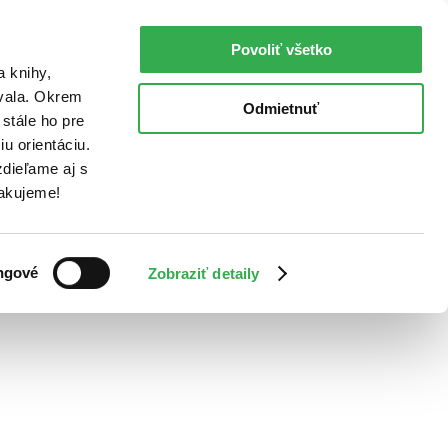
Povoliť všetko
a knihy,
ovala. Okrem
Odmietnuť
stále ho pre
u orientáciu.
dieľame aj s
Ďakujeme!
ngové
Zobraziť detaily