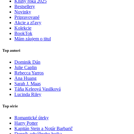
Knihy roka 2025
Bestsellery
Novinky
Pripravované
Akcie a zľavy
Kolekcie
BookTok
Mám záujem o titul
Top autori
Dominik Dán
Julie Caplin
Rebecca Yarros
Ana Huang
Sarah J. Maas
Táňa Keleová Vasilková
Lucinda Riley
Top série
Romantické úteky
Harry Potter
Kapitán Stein a Notár Barbarič
Denník odvážneho bojka