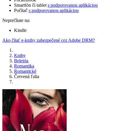
Smartfón či tablet
s podporovanou aplikáciou
Počítač
s podporovanou aplikáciou
Neprečítate na:
Kindle
Ako čítať e-knihy zabezpečené cez Adobe DRM?
Knihy
Beletria
Romantika
Romantické
Červená ľalia