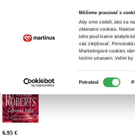
Doručenie
Kníhkupectvá
Knihovrátok
Poukážky
Knižný blog
Kontakt
Môžeme pracovať s cooki
Aby sme vedeli, ako sa na 
zbierame cookies. Niektor
E-knihy
Audioknihy
Hry
Filmy
Knihy
Doplnky
toho používame analytické
vás zlepšovať. Personaliz
Vyhľadávanie
Marketingové cookies nám 
tretími stranami. Veľmi b
Prihlásiť
Výber
Potrebné
P
súhlasu
6,95 €