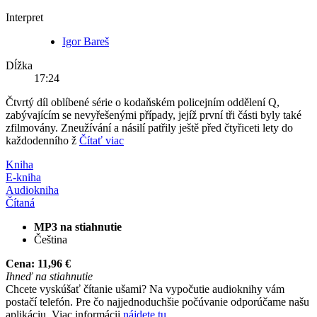
Interpret
Igor Bareš
Dĺžka
17:24
Čtvrtý díl oblíbené série o kodaňském policejním oddělení Q,
zabývajícím se nevyřešenými případy, jejíž první tři části byly také
zfilmovány. Zneužívání a násilí patřily ještě před čtyřiceti lety do
každodenního ž
Čítať viac
Kniha
E-kniha
Audiokniha
Čítaná
MP3 na stiahnutie
Čeština
Cena:
11,96 €
Ihneď na stiahnutie
Chcete vyskúšať čítanie ušami? Na vypočutie audioknihy vám
postačí telefón. Pre čo najjednoduchšie počúvanie odporúčame našu
aplikáciu. Viac informácii
nájdete tu
.