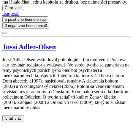
ma lákalo čítať jednu kapitolu za druhou, bez najmenšej prestávky.
Čítať viac
reagovať
5 pozitívne hodnotenia
5
0 negatívne hodnotenia
0
Jussi Adler-Olsen
Jussi Adler-Olsen vyštudoval politológiu a filmovú vedu. Pracoval
ako novinár, redaktor a vydavateľ. Vo svojej tvorbe sa zameriava na
témy psychických porúch (jeho otec bol psychiater) a
medzinárodných konšpirácií. Literárnu kariéru začal bestsellerom
Dom abecedy (1997), nasledovali romány A ďakovala bohom
(2003) a Washingtonský dekrét (2006). Potom sa venoval témam
súvisiacim s jeho rodným Dánskom. Kriminálnu sériu o kodanskom
policajnom Oddelení Q tvoria zatiaľ tri knihy: Žena v klietke
(2007), Zabijaci (2008) a Odkaz vo fľaši (2009), ktorými si získal
medzinárodný ohlas.
Čítať viac