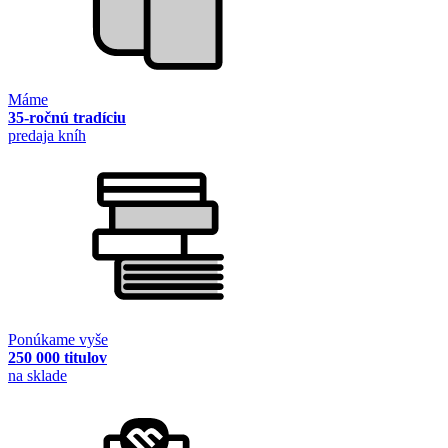
Máme
35-ročnú tradíciu
predaja kníh
Ponúkame vyše
250 000 titulov
na sklade