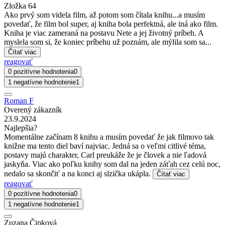
Zložka 64
Ako prvý som videla film, až potom som čítala knihu...a musím
povedať, že film bol super, aj kniha bola perfektná, ale iná ako film.
Kniha je viac zameraná na postavu Nete a jej životný príbeh. A
myslela som si, že koniec príbehu už poznám, ale mýlila som sa...
Čítať viac
reagovať
0 pozitívne hodnotenia
0
1 negatívne hodnotenie
1
Roman F
Overený zákazník
23.9.2024
Najlepšia?
Momentálne začínam 8 knihu a musím povedať že jak filmovo tak
knižne ma tento diel baví najviac. Jedná sa o veľmi citlivé téma,
postavy majú charakter, Carl preukáže že je človek a nie ľadová
jaskyňa. Viac ako poľku knihy som dal na jeden záťah cez celú noc,
nedalo sa skončiť a na konci aj slzička ukápla.
Čítať viac
reagovať
0 pozitívne hodnotenia
0
1 negatívne hodnotenie
1
Zuzana Čipková