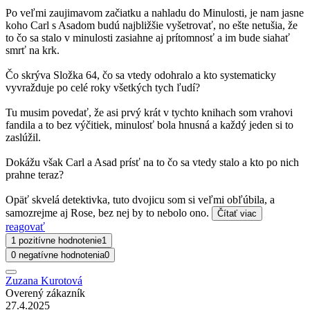
Po veľmi zaujimavom začiatku a nahladu do Minulosti, je nam jasne
koho Carl s Asadom budú najbližšie vyšetrovať, no ešte netušia, že
to čo sa stalo v minulosti zasiahne aj prítomnosť a im bude siahať
smrť na krk.
Čo skrýva Složka 64, čo sa vtedy odohralo a kto systematicky
vyvražduje po celé roky všetkých tych ľudí?
Tu musim povedať, že asi prvý krát v tychto knihach som vrahovi
fandila a to bez výčitiek, minulosť bola hnusná a každý jeden si to
zaslúžil.
Dokážu však Carl a Asad prísť na to čo sa vtedy stalo a kto po nich
prahne teraz?
Opäť skvelá detektivka, tuto dvojicu som si veľmi obľúbila, a
samozrejme aj Rose, bez nej by to nebolo ono.
Čítať viac
reagovať
1 pozitívne hodnotenie
1
0 negatívne hodnotenia
0
Zuzana Kurotová
Overený zákazník
27.4.2025