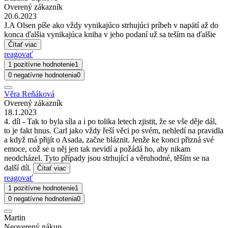
Overený zákazník
20.6.2023
J.A Olsen píše ako vždy vynikajúco strhujúci príbeh v napätí až do
konca ďalšia vynikajúca kniha v jeho podaní už sa teším na ďalšie
Čítať viac
reagovať
1 pozitívne hodnotenie
1
0 negatívne hodnotenia
0
Věra Reňáková
Overený zákazník
18.1.2023
4. díl - Tak to byla síla a i po tolika letech zjistit, že se vše děje dál,
to je fakt hnus. Carl jako vždy řeší věci po svém, nehledí na pravidla
a když má přijít o Asada, začne bláznit. Jenže ke konci přizná své
emoce, což se u něj jen tak nevidí a požádá ho, aby nikam
neodcházel. Tyto případy jsou strhující a věruhodné, těším se na
další díl.
Čítať viac
reagovať
1 pozitívne hodnotenie
1
0 negatívne hodnotenia
0
Martin
Neoverený nákup