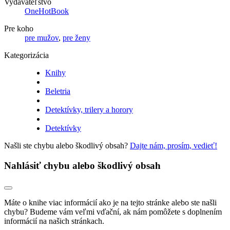
Vydavateľstvo
OneHotBook
Pre koho
pre mužov
,
pre ženy
Kategorizácia
Knihy
Beletria
Detektívky, trilery a horory
Detektívky
Našli ste chybu alebo škodlivý obsah?
Dajte nám, prosím, vedieť!
Nahlásiť chybu alebo škodlivý obsah
Máte o knihe viac informácií ako je na tejto stránke alebo ste našli
chybu? Budeme vám veľmi vďační, ak nám pomôžete s doplnením
informácií na našich stránkach.