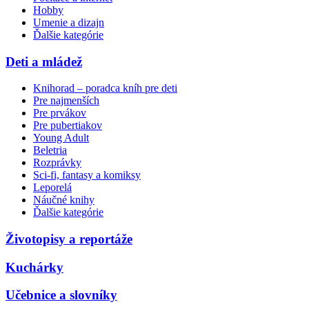
Hobby
Umenie a dizajn
Ďalšie kategórie
Deti a mládež
Knihorad – poradca kníh pre deti
Pre najmenších
Pre prvákov
Pre pubertiakov
Young Adult
Beletria
Rozprávky
Sci-fi, fantasy a komiksy
Leporelá
Náučné knihy
Ďalšie kategórie
Životopisy a reportáže
Kuchárky
Učebnice a slovníky