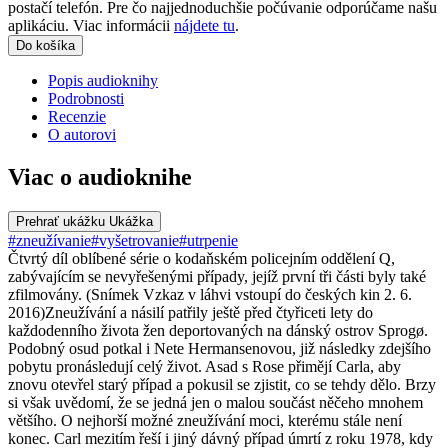
postačí telefón. Pre čo najjednoduchšie počúvanie odporúčame našu
aplikáciu. Viac informácii
nájdete tu
.
Do košíka
Popis audioknihy
Podrobnosti
Recenzie
O autorovi
Viac o audioknihe
Prehrať ukážku
Ukážka
#zneužívanie
#vyšetrovanie
#utrpenie
Čtvrtý díl oblíbené série o kodaňském policejním oddělení Q,
zabývajícím se nevyřešenými případy, jejíž první tři části byly také
zfilmovány. (Snímek Vzkaz v láhvi vstoupí do českých kin 2. 6.
2016)Zneužívání a násilí patřily ještě před čtyřiceti lety do
každodenního života žen deportovaných na dánský ostrov Sprogø.
Podobný osud potkal i Nete Hermansenovou, již následky zdejšího
pobytu pronásledují celý život. Asad s Rose přimějí Carla, aby
znovu otevřel starý případ a pokusil se zjistit, co se tehdy dělo. Brzy
si však uvědomí, že se jedná jen o malou součást něčeho mnohem
většího. O nejhorší možné zneužívání moci, kterému stále není
konec. Carl mezitím řeší i jiný dávný případ úmrtí z roku 1978, kdy