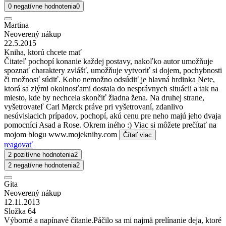
0 negatívne hodnotenia
0
Martina
Neoverený nákup
22.5.2015
Kniha, ktorú chcete mať
Čitateľ pochopí konanie každej postavy, nakoľko autor umožňuje
spoznať charaktery zvlášť, umožňuje vytvoriť si dojem, pochybnosti
či možnosť súdiť. Koho nemožno odsúdiť je hlavná hrdinka Nete,
ktorá sa zlými okolnosťami dostala do nesprávnych situácii a tak na
miesto, kde by nechcela skončiť žiadna žena. Na druhej strane,
vyšetrovateľ Carl Mørck práve pri vyšetrovaní, zdanlivo
nesúvisiacich prípadov, pochopí, akú cenu pre neho majú jeho dvaja
pomocníci Asad a Rose. Okrem iného :) Viac si môžete prečítať na
mojom blogu www.mojeknihy.com
Čítať viac
reagovať
2 pozitívne hodnotenia
2
2 negatívne hodnotenia
2
Gita
Neoverený nákup
12.11.2013
Složka 64
Výborné a napínavé čítanie.Páčilo sa mi najmä prelínanie deja, ktoré