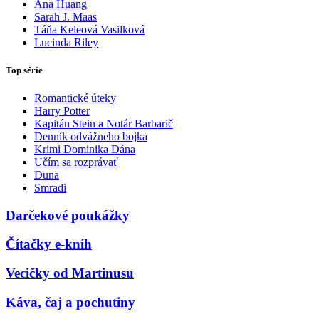
Ana Huang
Sarah J. Maas
Táňa Keleová Vasilková
Lucinda Riley
Top série
Romantické úteky
Harry Potter
Kapitán Stein a Notár Barbarič
Denník odvážneho bojka
Krimi Dominika Dána
Učím sa rozprávať
Duna
Smradi
Darčekové poukážky
Čítačky e-kníh
Vecičky od Martinusu
Káva, čaj a pochutiny