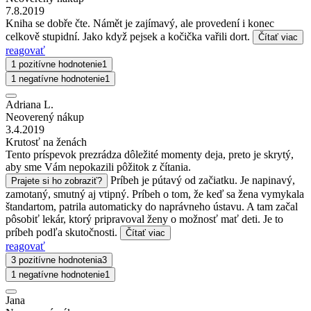
7.8.2019
Kniha se dobře čte. Námět je zajímavý, ale provedení i konec
celkově stupidní. Jako když pejsek a kočička vařili dort.
Čítať viac
reagovať
1 pozitívne hodnotenie
1
1 negatívne hodnotenie
1
Adriana L.
Neoverený nákup
3.4.2019
Krutosť na ženách
Tento príspevok prezrádza dôležité momenty deja, preto je skrytý,
aby sme Vám nepokazili pôžitok z čítania.
Príbeh je pútavý od začiatku. Je napinavý,
Prajete si ho zobraziť?
zamotaný, smutný aj vtipný. Príbeh o tom, že keď sa žena vymykala
štandartom, patrila automaticky do naprávneho ústavu. A tam začal
pôsobiť lekár, ktorý pripravoval ženy o možnosť mať deti. Je to
príbeh podľa skutočnosti.
Čítať viac
reagovať
3 pozitívne hodnotenia
3
1 negatívne hodnotenie
1
Jana