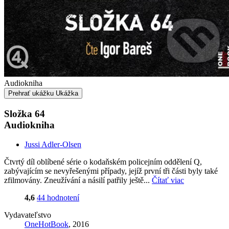
Audiokniha
Prehrať ukážku
Ukážka
Složka 64
Audiokniha
Jussi Adler-Olsen
Čtvrtý díl oblíbené série o kodaňském policejním oddělení Q,
zabývajícím se nevyřešenými případy, jejíž první tři části byly také
zfilmovány. Zneužívání a násilí patřily ještě...
Čítať viac
4,6
44 hodnotení
Vydavateľstvo
OneHotBook
, 2016