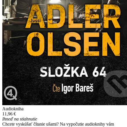
Audiokniha
11,96 €
Ihneď na stiahnutie
Chcete vyskúšať čítanie ušami? Na vypočutie audioknihy vám