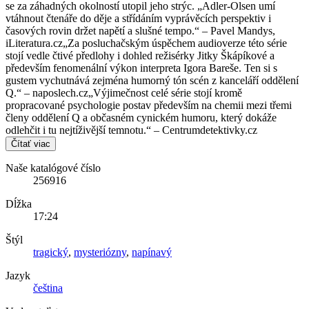
se za záhadných okolností utopil jeho strýc. „Adler-Olsen umí
vtáhnout čtenáře do děje a střídáním vyprávěcích perspektiv i
časových rovin držet napětí a slušné tempo.“ ‒ Pavel Mandys,
iLiteratura.cz„Za posluchačským úspěchem audioverze této série
stojí vedle čtivé předlohy i dohled režisérky Jitky Škápíkové a
především fenomenální výkon interpreta Igora Bareše. Ten si s
gustem vychutnává zejména humorný tón scén z kanceláří oddělení
Q.“ ‒ naposlech.cz„Výjimečnost celé série stojí kromě
propracované psychologie postav především na chemii mezi třemi
členy oddělení Q a občasném cynickém humoru, který dokáže
odlehčit i tu nejtíživější temnotu.“ ‒ Centrumdetektivky.cz
Čítať viac
Naše katalógové číslo
256916
Dĺžka
17:24
Štýl
tragický
,
mysteriózny
,
napínavý
Jazyk
čeština