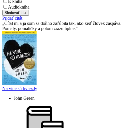
E-kniha
Audiokniha
Sledovať titul
Pridať citát
Čítal mi a ja som sa doňho zaľúbila tak, ako keď človek zaspáva.
Pomaly, pomaličky a potom zrazu úplne.
Na vine sú hviezdy
John Green