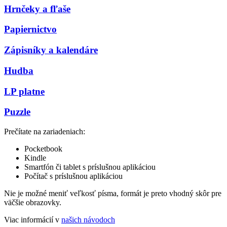
Hrnčeky a fľaše
Papiernictvo
Zápisníky a kalendáre
Hudba
LP platne
Puzzle
Prečítate na zariadeniach:
Pocketbook
Kindle
Smartfón či tablet s príslušnou aplikáciou
Počítač s príslušnou aplikáciou
Nie je možné meniť veľkosť písma, formát je preto vhodný skôr pre
väčšie obrazovky.
Viac informácií v
našich návodoch