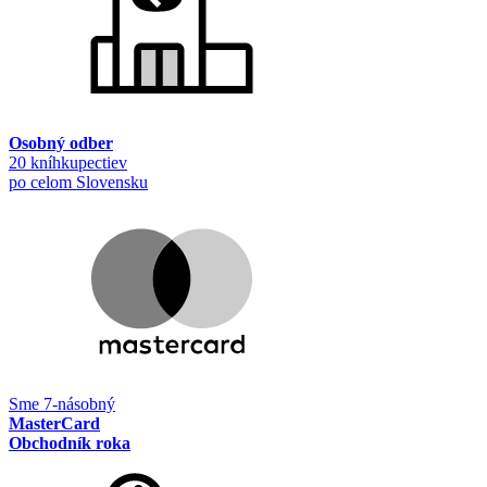
Osobný odber
20 kníhkupectiev
po celom Slovensku
Sme 7-násobný
MasterCard
Obchodník roka