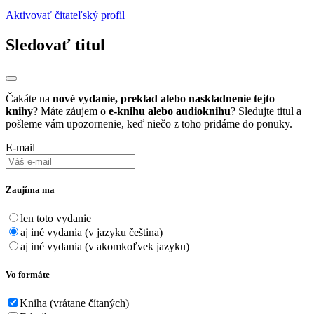
Aktivovať čitateľský profil
Sledovať titul
Čakáte na
nové vydanie, preklad alebo naskladnenie tejto
knihy
? Máte záujem o
e-knihu alebo audioknihu
? Sledujte titul a
pošleme vám upozornenie, keď niečo z toho pridáme do ponuky.
E-mail
Zaujíma ma
len toto vydanie
aj iné vydania (v jazyku čeština)
aj iné vydania (v akomkoľvek jazyku)
Vo formáte
Kniha (vrátane čítaných)