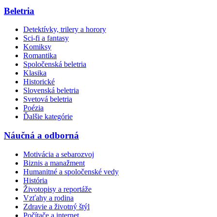
Beletria
Detektívky, trilery a horory
Sci-fi a fantasy
Komiksy
Romantika
Spoločenská beletria
Klasika
Historické
Slovenská beletria
Svetová beletria
Poézia
Ďalšie kategórie
Náučná a odborná
Motivácia a sebarozvoj
Biznis a manažment
Humanitné a spoločenské vedy
História
Životopisy a reportáže
Vzťahy a rodina
Zdravie a životný štýl
Počítače a internet