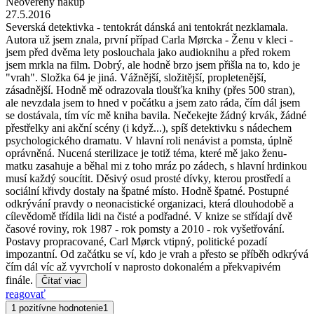
Neoverený nákup
27.5.2016
Severská detektivka - tentokrát dánská ani tentokrát nezklamala.
Autora už jsem znala, první případ Carla Mørcka - Ženu v kleci -
jsem před dvěma lety poslouchala jako audioknihu a před rokem
jsem mrkla na film. Dobrý, ale hodně brzo jsem přišla na to, kdo je
"vrah". Složka 64 je jiná. Vážnější, složitější, propletenější,
zásadnější. Hodně mě odrazovala tloušťka knihy (přes 500 stran),
ale nevzdala jsem to hned v počátku a jsem zato ráda, čím dál jsem
se dostávala, tím víc mě kniha bavila. Nečekejte žádný krvák, žádné
přestřelky ani akční scény (i když...), spíš detektivku s nádechem
psychologického dramatu. V hlavní roli nenávist a pomsta, úplně
oprávněná. Nucená sterilizace je totiž téma, které mě jako ženu-
matku zasahuje a běhal mi z toho mráz po zádech, s hlavní hrdinkou
musí každý soucítit. Děsivý osud prosté dívky, kterou prostředí a
sociální křivdy dostaly na špatné místo. Hodně špatné. Postupné
odkrývání pravdy o neonacistické organizaci, která dlouhodobě a
cílevědomě třídila lidi na čisté a podřadné. V knize se střídají dvě
časové roviny, rok 1987 - rok pomsty a 2010 - rok vyšetřování.
Postavy propracované, Carl Mørck vtipný, politické pozadí
impozantní. Od začátku se ví, kdo je vrah a přesto se příběh odkrývá
čím dál víc až vyvrcholí v naprosto dokonalém a překvapivém
finále.
Čítať viac
reagovať
1 pozitívne hodnotenie
1