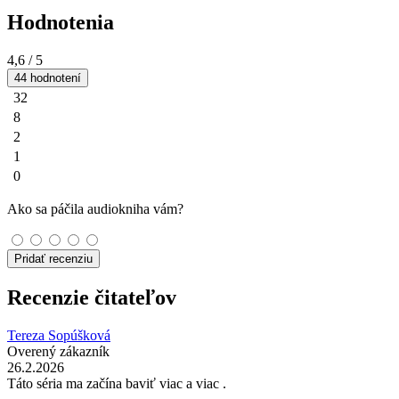
Hodnotenia
4,6
/ 5
44 hodnotení
32
8
2
1
0
Ako sa páčila audiokniha vám?
Pridať recenziu
Recenzie čitateľov
Tereza Sopúšková
Overený zákazník
26.2.2026
Táto séria ma začína baviť viac a viac .