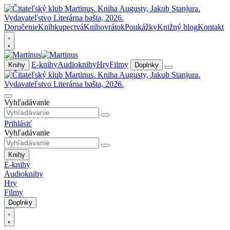
Doručenie
Kníhkupectvá
Knihovrátok
Poukážky
Knižný blog
Kontakt
E-knihy
Audioknihy
Hry
Filmy
Knihy
Doplnky
Vyhľadávanie
Prihlásiť
Vyhľadávanie
Knihy
E-knihy
Audioknihy
Hry
Filmy
Doplnky