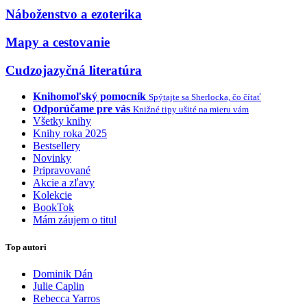
Náboženstvo a ezoterika
Mapy a cestovanie
Cudzojazyčná literatúra
Knihomoľský pomocník
Spýtajte sa Sherlocka, čo čítať
Odporúčame pre vás
Knižné tipy ušité na mieru vám
Všetky knihy
Knihy roka 2025
Bestsellery
Novinky
Pripravované
Akcie a zľavy
Kolekcie
BookTok
Mám záujem o titul
Top autori
Dominik Dán
Julie Caplin
Rebecca Yarros