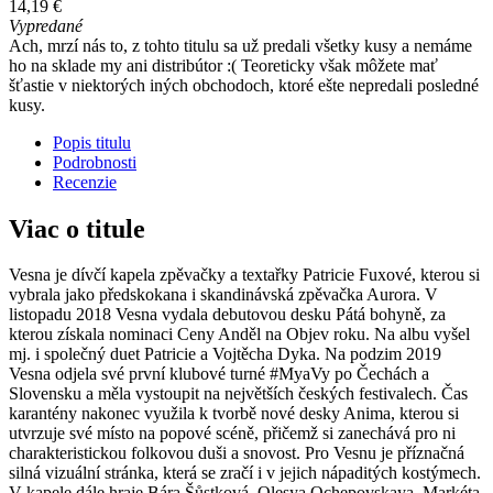
14,19 €
Vypredané
Ach, mrzí nás to, z tohto titulu sa už predali všetky kusy a nemáme
ho na sklade my ani distribútor :( Teoreticky však môžete mať
šťastie v niektorých iných obchodoch, ktoré ešte nepredali posledné
kusy.
Popis titulu
Podrobnosti
Recenzie
Viac o titule
Vesna je dívčí kapela zpěvačky a textařky Patricie Fuxové, kterou si
vybrala jako předskokana i skandinávská zpěvačka Aurora. V
listopadu 2018 Vesna vydala debutovou desku Pátá bohyně, za
kterou získala nominaci Ceny Anděl na Objev roku. Na albu vyšel
mj. i společný duet Patricie a Vojtěcha Dyka. Na podzim 2019
Vesna odjela své první klubové turné #MyaVy po Čechách a
Slovensku a měla vystoupit na největších českých festivalech. Čas
karantény nakonec využila k tvorbě nové desky Anima, kterou si
utvrzuje své místo na popové scéně, přičemž si zanechává pro ni
charakteristickou folkovou duši a snovost. Pro Vesnu je příznačná
silná vizuální stránka, která se zračí i v jejich nápaditých kostýmech.
V kapele dále hraje Bára Šůstková, Olesya Ochepovskaya, Markéta