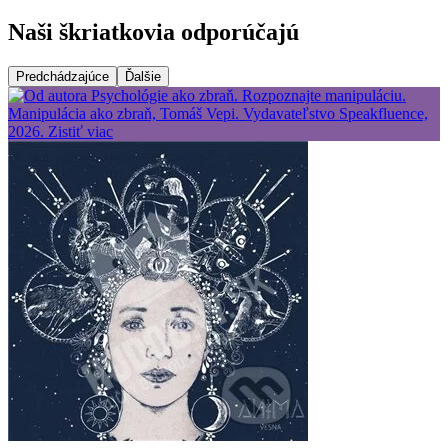
Naši škriatkovia odporúčajú
Predchádzajúce
Ďalšie