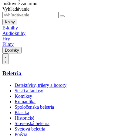
poštovné zadarmo
Vyhľadávanie
Knihy
E-knihy
Audioknihy
Hry
Filmy
Doplnky
Beletria
Detektívky, trilery a horory
Sci-fi a fantasy
Komiksy
Romantika
Spoločenská beletria
Klasika
Historické
Slovenská beletria
Svetová beletria
Poézia