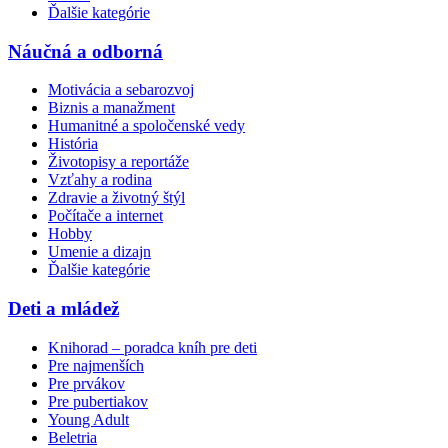
Ďalšie kategórie
Náučná a odborná
Motivácia a sebarozvoj
Biznis a manažment
Humanitné a spoločenské vedy
História
Životopisy a reportáže
Vzťahy a rodina
Zdravie a životný štýl
Počítače a internet
Hobby
Umenie a dizajn
Ďalšie kategórie
Deti a mládež
Knihorad – poradca kníh pre deti
Pre najmenších
Pre prvákov
Pre pubertiakov
Young Adult
Beletria