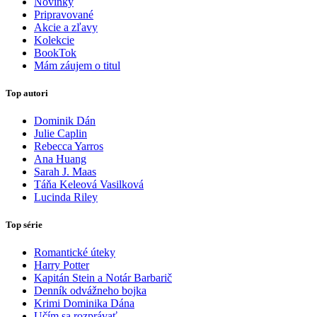
Novinky
Pripravované
Akcie a zľavy
Kolekcie
BookTok
Mám záujem o titul
Top autori
Dominik Dán
Julie Caplin
Rebecca Yarros
Ana Huang
Sarah J. Maas
Táňa Keleová Vasilková
Lucinda Riley
Top série
Romantické úteky
Harry Potter
Kapitán Stein a Notár Barbarič
Denník odvážneho bojka
Krimi Dominika Dána
Učím sa rozprávať