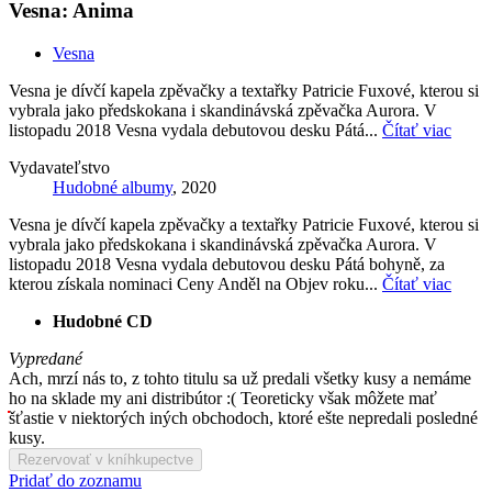
Vesna: Anima
Vesna
Vesna je dívčí kapela zpěvačky a textařky Patricie Fuxové, kterou si
vybrala jako předskokana i skandinávská zpěvačka Aurora. V
listopadu 2018 Vesna vydala debutovou desku Pátá...
Čítať viac
Vydavateľstvo
Hudobné albumy
, 2020
Vesna je dívčí kapela zpěvačky a textařky Patricie Fuxové, kterou si
vybrala jako předskokana i skandinávská zpěvačka Aurora. V
listopadu 2018 Vesna vydala debutovou desku Pátá bohyně, za
kterou získala nominaci Ceny Anděl na Objev roku...
Čítať viac
Hudobné CD
Vypredané
Ach, mrzí nás to, z tohto titulu sa už predali všetky kusy a nemáme
ho na sklade my ani distribútor :( Teoreticky však môžete mať
šťastie v niektorých iných obchodoch, ktoré ešte nepredali posledné
kusy.
Rezervovať v kníhkupectve
Pridať do zoznamu