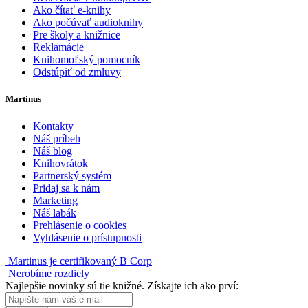
Ako čítať e-knihy
Ako počúvať audioknihy
Pre školy a knižnice
Reklamácie
Knihomoľský pomocník
Odstúpiť od zmluvy
Martinus
Kontakty
Náš príbeh
Náš blog
Knihovrátok
Partnerský systém
Pridaj sa k nám
Marketing
Náš labák
Prehlásenie o cookies
Vyhlásenie o prístupnosti
Martinus je certifikovaný B Corp
Nerobíme rozdiely
Najlepšie novinky sú tie knižné. Získajte ich ako prví: