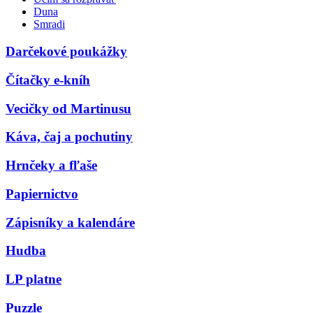
Duna
Smradi
Darčekové poukážky
Čítačky e-kníh
Vecičky od Martinusu
Káva, čaj a pochutiny
Hrnčeky a fľaše
Papiernictvo
Zápisníky a kalendáre
Hudba
LP platne
Puzzle