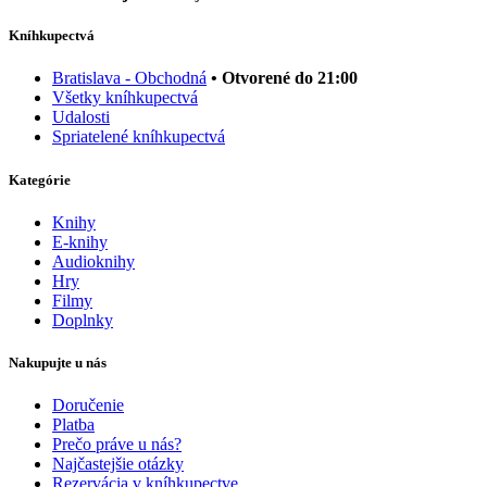
Kníhkupectvá
Bratislava - Obchodná
• Otvorené do 21:00
Všetky kníhkupectvá
Udalosti
Spriatelené kníhkupectvá
Kategórie
Knihy
E-knihy
Audioknihy
Hry
Filmy
Doplnky
Nakupujte u nás
Doručenie
Platba
Prečo práve u nás?
Najčastejšie otázky
Rezervácia v kníhkupectve