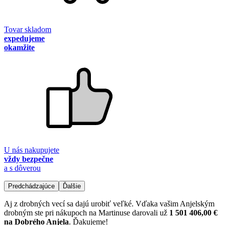
Tovar skladom
expedujeme
okamžite
U nás nakupujete
vždy bezpečne
a s dôverou
Predchádzajúce
Ďalšie
Aj z drobných vecí sa dajú urobiť veľké. Vďaka vašim Anjelským
drobným ste pri nákupoch na Martinuse darovali už
1 501 406,00 €
na Dobrého Anjela
. Ďakujeme!