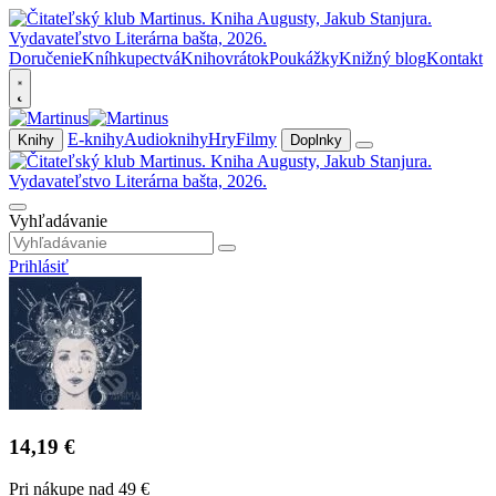
Doručenie
Kníhkupectvá
Knihovrátok
Poukážky
Knižný blog
Kontakt
E-knihy
Audioknihy
Hry
Filmy
Knihy
Doplnky
Vyhľadávanie
Prihlásiť
14,19 €
Pri nákupe nad 49 €