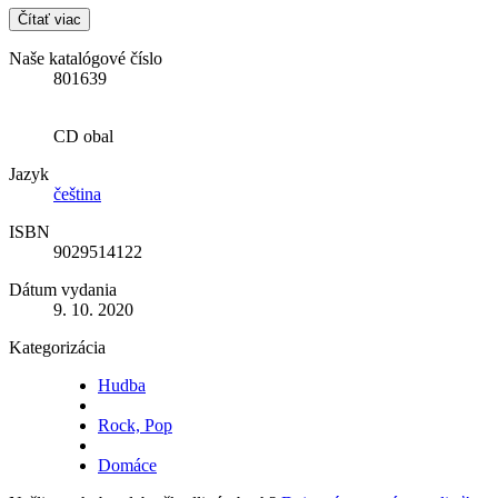
Čítať viac
Naše katalógové číslo
801639
CD obal
Jazyk
čeština
ISBN
9029514122
Dátum vydania
9. 10. 2020
Kategorizácia
Hudba
Rock, Pop
Domáce