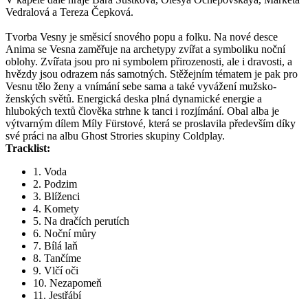
Vedralová a Tereza Čepková.
Tvorba Vesny je směsicí snového popu a folku. Na nové desce
Anima se Vesna zaměřuje na archetypy zvířat a symboliku noční
oblohy. Zvířata jsou pro ni symbolem přirozenosti, ale i dravosti, a
hvězdy jsou odrazem nás samotných. Stěžejním tématem je pak pro
Vesnu tělo ženy a vnímání sebe sama a také vyvážení mužsko-
ženských světů. Energická deska plná dynamické energie a
hlubokých textů člověka strhne k tanci i rozjímání. Obal alba je
výtvarným dílem Míly Fürstové, která se proslavila především díky
své práci na albu Ghost Strories skupiny Coldplay.
Tracklist:
1. Voda
2. Podzim
3. Blíženci
4. Komety
5. Na dračích perutích
6. Noční můry
7. Bílá laň
8. Tančíme
9. Vlčí oči
10. Nezapomeň
11. Jestřábí