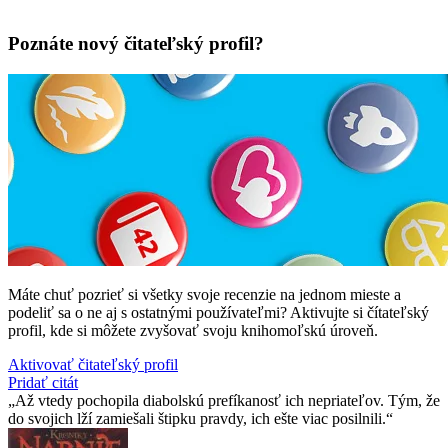
Poznáte nový čitateľský profil?
Máte chuť pozrieť si všetky svoje recenzie na jednom mieste a
podeliť sa o ne aj s ostatnými používateľmi? Aktivujte si čítateľský
profil, kde si môžete zvyšovať svoju knihomoľskú úroveň.
Aktivovať čitateľský profil
Pridať citát
Až vtedy pochopila diabolskú prefíkanosť ich nepriateľov. Tým, že
do svojich lží zamiešali štipku pravdy, ich ešte viac posilnili.