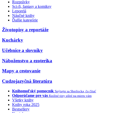
Rozprávky
Sci-fi, fantasy a komiksy
Leporelá
Náučné knihy
Ďalšie kategórie
Životopisy a reportáže
Kuchárky
Učebnice a slovníky
Náboženstvo a ezoterika
Mapy a cestovanie
Cudzojazyčná literatúra
Knihomoľský pomocník
Spýtajte sa Sherlocka, čo čítať
Odporúčame pre vás
Knižné tipy ušité na mieru vám
Všetky knihy
Knihy roka 2025
Bestsellery