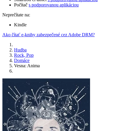
Počítač
s podporovanou aplikáciou
Neprečítate na:
Kindle
Ako čítať e-knihy zabezpečené cez Adobe DRM?
Hudba
Rock, Pop
Domáce
Vesna: Anima