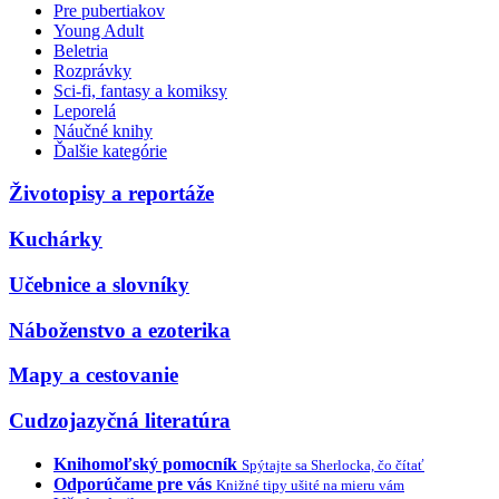
Pre pubertiakov
Young Adult
Beletria
Rozprávky
Sci-fi, fantasy a komiksy
Leporelá
Náučné knihy
Ďalšie kategórie
Životopisy a reportáže
Kuchárky
Učebnice a slovníky
Náboženstvo a ezoterika
Mapy a cestovanie
Cudzojazyčná literatúra
Knihomoľský pomocník
Spýtajte sa Sherlocka, čo čítať
Odporúčame pre vás
Knižné tipy ušité na mieru vám