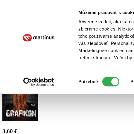
Doručenie
Kníhkupectvá
Knihovrátok
Poukážky
Knižný blog
Kontakt
Môžeme pracovať s cooki
Aby sme vedeli, ako sa na 
zbierame cookies. Niektor
E-knihy
Audioknihy
Hry
Filmy
Knihy
Doplnky
toho používame analytické
vás zlepšovať. Personaliz
Vyhľadávanie
Marketingové cookies nám 
tretími stranami. Veľmi b
Prihlásiť
Výber
Potrebné
P
súhlasu
3,60 €