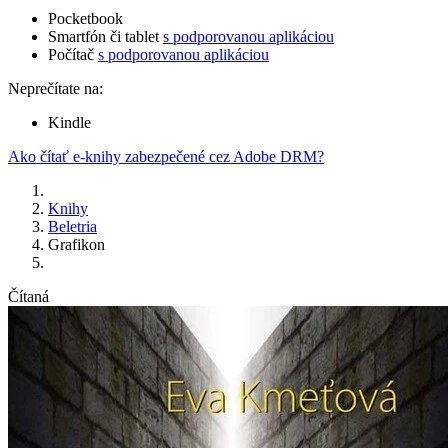
Pocketbook
Smartfón či tablet
s podporovanou aplikáciou
Počítač
s podporovanou aplikáciou
Neprečítate na:
Kindle
Ako čítať e-knihy zabezpečené cez Adobe DRM?
Knihy
Beletria
Grafikon
Čítaná