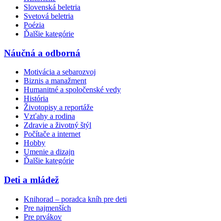
Slovenská beletria
Svetová beletria
Poézia
Ďalšie kategórie
Náučná a odborná
Motivácia a sebarozvoj
Biznis a manažment
Humanitné a spoločenské vedy
História
Životopisy a reportáže
Vzťahy a rodina
Zdravie a životný štýl
Počítače a internet
Hobby
Umenie a dizajn
Ďalšie kategórie
Deti a mládež
Knihorad – poradca kníh pre deti
Pre najmenších
Pre prvákov