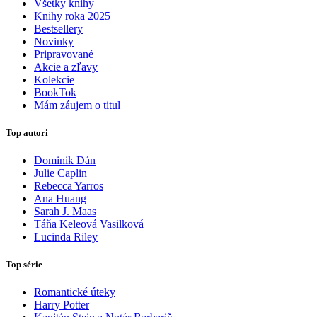
Všetky knihy
Knihy roka 2025
Bestsellery
Novinky
Pripravované
Akcie a zľavy
Kolekcie
BookTok
Mám záujem o titul
Top autori
Dominik Dán
Julie Caplin
Rebecca Yarros
Ana Huang
Sarah J. Maas
Táňa Keleová Vasilková
Lucinda Riley
Top série
Romantické úteky
Harry Potter