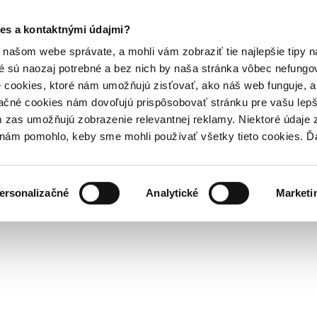
es a kontaktnými údajmi?
našom webe správate, a mohli vám zobraziť tie najlepšie tipy n
é sú naozaj potrebné a bez nich by naša stránka vôbec nefung
 cookies, ktoré nám umožňujú zisťovať, ako náš web funguje, a 
ačné cookies nám dovoľujú prispôsobovať stránku pre vašu lepši
zas umožňujú zobrazenie relevantnej reklamy. Niektoré údaje z
y nám pomohlo, keby sme mohli používať všetky tieto cookies. 
ersonalizačné
Analytické
Marketi