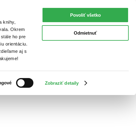
Povoliť všetko
a knihy,
ovala. Okrem
Odmietnuť
stále ho pre
u orientáciu.
dieľame aj s
Ďakujeme!
ngové
Zobraziť detaily