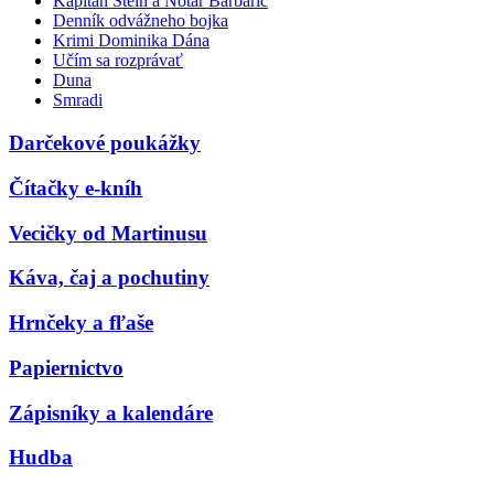
Kapitán Stein a Notár Barbarič
Denník odvážneho bojka
Krimi Dominika Dána
Učím sa rozprávať
Duna
Smradi
Darčekové poukážky
Čítačky e-kníh
Vecičky od Martinusu
Káva, čaj a pochutiny
Hrnčeky a fľaše
Papiernictvo
Zápisníky a kalendáre
Hudba