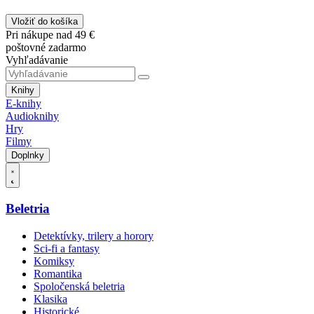
Vložiť do košíka
Pri nákupe nad 49 €
poštovné zadarmo
Vyhľadávanie
Knihy
E-knihy
Audioknihy
Hry
Filmy
Doplnky
Beletria
Detektívky, trilery a horory
Sci-fi a fantasy
Komiksy
Romantika
Spoločenská beletria
Klasika
Historické