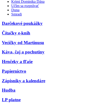
Krimi Dominika Dána
Učím sa rozprávať
Duna
Smradi
Darčekové poukážky
Čítačky e-kníh
Vecičky od Martinusu
Káva, čaj a pochutiny
Hrnčeky a fľaše
Papiernictvo
Zápisníky a kalendáre
Hudba
LP platne