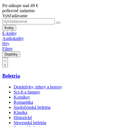
Pri nákupe nad 49 €
poštovné zadarmo
Vyhľadávanie
Knihy
E-knihy
Audioknihy
Hry
Filmy
Doplnky
Beletria
Detektívky, trilery a horory
Sci-fi a fantasy
Komiksy
Romantika
Spoločenská beletria
Klasika
Historické
Slovenská beletria