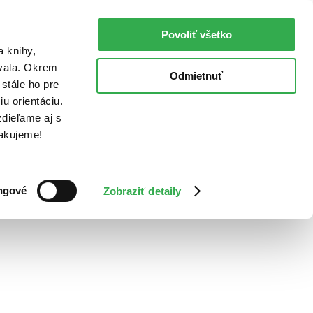
Povoliť všetko
a knihy,
ovala. Okrem
Odmietnuť
stále ho pre
u orientáciu.
dieľame aj s
Ďakujeme!
ngové
Zobraziť detaily