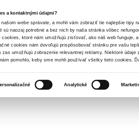
es a kontaktnými údajmi?
našom webe správate, a mohli vám zobraziť tie najlepšie tipy n
é sú naozaj potrebné a bez nich by naša stránka vôbec nefung
 cookies, ktoré nám umožňujú zisťovať, ako náš web funguje, a 
ačné cookies nám dovoľujú prispôsobovať stránku pre vašu lepši
zas umožňujú zobrazenie relevantnej reklamy. Niektoré údaje z
y nám pomohlo, keby sme mohli používať všetky tieto cookies. 
ersonalizačné
Analytické
Marketi