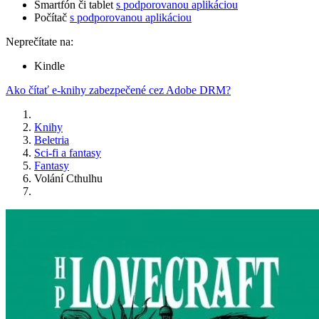
Smartfón či tablet
s podporovanou aplikáciou
Počítač
s podporovanou aplikáciou
Neprečítate na:
Kindle
Ako čítať e-knihy zabezpečené cez Adobe DRM?
Knihy
Beletria
Sci-fi a fantasy
Fantasy
Volání Cthulhu