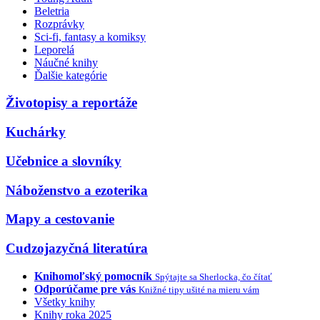
Beletria
Rozprávky
Sci-fi, fantasy a komiksy
Leporelá
Náučné knihy
Ďalšie kategórie
Životopisy a reportáže
Kuchárky
Učebnice a slovníky
Náboženstvo a ezoterika
Mapy a cestovanie
Cudzojazyčná literatúra
Knihomoľský pomocník
Spýtajte sa Sherlocka, čo čítať
Odporúčame pre vás
Knižné tipy ušité na mieru vám
Všetky knihy
Knihy roka 2025