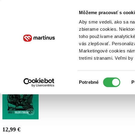
Doručenie
Kníhkupectvá
Knihovrátok
Poukážky
Knižný blog
Kontakt
Môžeme pracovať s cooki
Aby sme vedeli, ako sa na 
zbierame cookies. Niektor
E-knihy
Audioknihy
Hry
Filmy
Knihy
Doplnky
toho používame analytické
vás zlepšovať. Personaliz
Vyhľadávanie
Marketingové cookies nám 
tretími stranami. Veľmi b
Prihlásiť
Výber
Potrebné
P
súhlasu
12,99 €