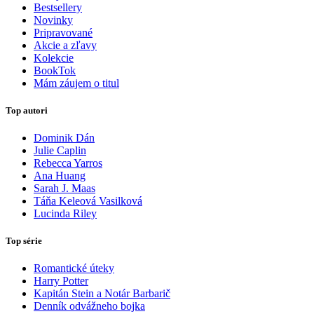
Bestsellery
Novinky
Pripravované
Akcie a zľavy
Kolekcie
BookTok
Mám záujem o titul
Top autori
Dominik Dán
Julie Caplin
Rebecca Yarros
Ana Huang
Sarah J. Maas
Táňa Keleová Vasilková
Lucinda Riley
Top série
Romantické úteky
Harry Potter
Kapitán Stein a Notár Barbarič
Denník odvážneho bojka