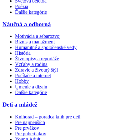
Svetová beletria
Poézia
Ďalšie kategórie
Náučná a odborná
Motivácia a sebarozvoj
Biznis a manažment
Humanitné a spoločenské vedy
História
Životopisy a reportáže
Vzťahy a rodina
Zdravie a životný štýl
Počítače a internet
Hobby
Umenie a dizajn
Ďalšie kategórie
Deti a mládež
Knihorad – poradca kníh pre deti
Pre najmenších
Pre prvákov
Pre pubertiakov
Young Adult