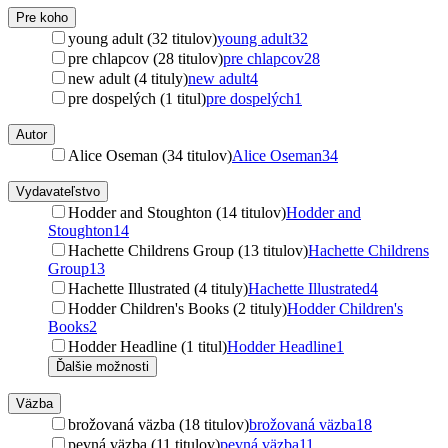
Pre koho
young adult (32 titulov)
young adult
32
pre chlapcov (28 titulov)
pre chlapcov
28
new adult (4 tituly)
new adult
4
pre dospelých (1 titul)
pre dospelých
1
Autor
Alice Oseman (34 titulov)
Alice Oseman
34
Vydavateľstvo
Hodder and Stoughton (14 titulov)
Hodder and
Stoughton
14
Hachette Childrens Group (13 titulov)
Hachette Childrens
Group
13
Hachette Illustrated (4 tituly)
Hachette Illustrated
4
Hodder Children's Books (2 tituly)
Hodder Children's
Books
2
Hodder Headline (1 titul)
Hodder Headline
1
Ďalšie možnosti
Väzba
brožovaná väzba (18 titulov)
brožovaná väzba
18
pevná väzba (11 titulov)
pevná väzba
11