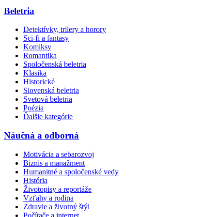
Beletria
Detektívky, trilery a horory
Sci-fi a fantasy
Komiksy
Romantika
Spoločenská beletria
Klasika
Historické
Slovenská beletria
Svetová beletria
Poézia
Ďalšie kategórie
Náučná a odborná
Motivácia a sebarozvoj
Biznis a manažment
Humanitné a spoločenské vedy
História
Životopisy a reportáže
Vzťahy a rodina
Zdravie a životný štýl
Počítače a internet