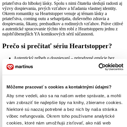
priateľstva do hlbokej lásky. Spolu s nimi čitatelia sledujú radosti aj
výzvy dospievania, prvých vzťahov a hľadania vlastnej identity.
Okrem romantiky sa Heartstopper venuje aj témam lásky a
priateľstva, coming outu a sebaprijatia, duševného zdravia a
dospievania, šikany, predsudkov a rodinných vzťahov. Práve citlivé
a autentické spracovanie týchto tém robí z Heartstopperu jednu z
najobľúbenejších YA komiksových sérií súčasnosti.
Prečo si prečítať sériu Heartstopper?
Autentický príbeh o dospievaní – prirodzené emócie bez
zbytočnej dramatizácie.
Citlivé spracovanie LGBTQ+ tém – realistická reprezentácia
identity, vzťahov a sebaprijatia.
Nádherné ilustrácie – jemná kresba dokonale podčiarkuje
atmosféru príbehu.
Môžeme pracovať s cookies a kontaktnými údajmi?
Komplexné postavy – každá z nich rieši vlastné radosti aj
problémy.
Aby sme vedeli, ako sa na našom webe správate, a mohli
Úspešná adaptácia na Netflixe – seriál patrí medzi najlepšie
vám zobraziť tie najlepšie tipy na knihy, zbierame cookies.
hodnotené adaptácie grafických románov.
Niektoré sú naozaj potrebné a bez nich by naša stránka
Poradie kníh série Heartstopper
vôbec nefungovala. Okrem toho používame analytické
cookies, ktoré nám umožňujú zisťovať, ako náš web