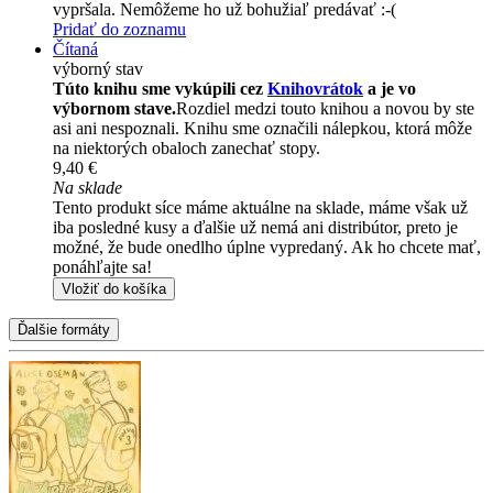
vypršala. Nemôžeme ho už bohužiaľ predávať :-(
Pridať do zoznamu
Čítaná
výborný stav
Túto knihu sme vykúpili cez
Knihovrátok
a je vo
výbornom stave.
Rozdiel medzi touto knihou a novou by ste
asi ani nespoznali. Knihu sme označili nálepkou, ktorá môže
na niektorých obaloch zanechať stopy.
9,40 €
Na sklade
Tento produkt síce máme aktuálne na sklade, máme však už
iba posledné kusy a ďalšie už nemá ani distribútor, preto je
možné, že bude onedlho úplne vypredaný. Ak ho chcete mať,
ponáhľajte sa!
Vložiť do košíka
Ďalšie formáty