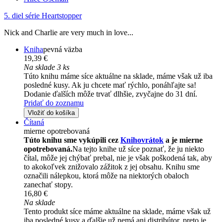
5. diel série
Heartstopper
Nick and Charlie are very much in love...
Kniha
pevná väzba
19,39 €
Na sklade 3 ks
Túto knihu máme síce aktuálne na sklade, máme však už iba
posledné kusy. Ak ju chcete mať rýchlo, ponáhľajte sa!
Dodanie ďalších môže trvať dlhšie, zvyčajne do 31 dní.
Pridať do zoznamu
Vložiť do košíka
Čítaná
mierne opotrebovaná
Túto knihu sme vykúpili cez
Knihovrátok
a je mierne
opotrebovaná.
Na tejto knihe už síce poznať, že ju niekto
čítal, môže jej chýbať prebal, nie je však poškodená tak, aby
to akokoľvek znižovalo zážitok z jej obsahu. Knihu sme
označili nálepkou, ktorá môže na niektorých obaloch
zanechať stopy.
16,80 €
Na sklade
Tento produkt síce máme aktuálne na sklade, máme však už
iba posledné kusy a ďalšie už nemá ani distribútor, preto je