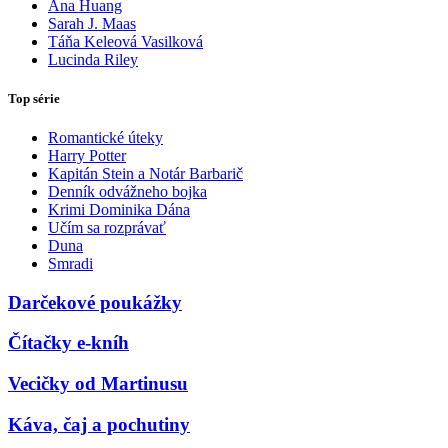
Ana Huang
Sarah J. Maas
Táňa Keleová Vasilková
Lucinda Riley
Top série
Romantické úteky
Harry Potter
Kapitán Stein a Notár Barbarič
Denník odvážneho bojka
Krimi Dominika Dána
Učím sa rozprávať
Duna
Smradi
Darčekové poukážky
Čítačky e-kníh
Vecičky od Martinusu
Káva, čaj a pochutiny