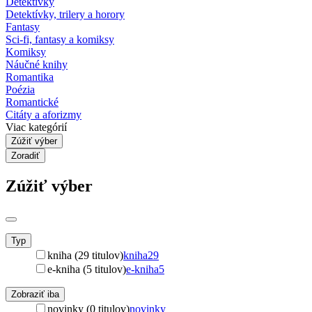
Detektívky
Detektívky, trilery a horory
Fantasy
Sci-fi, fantasy a komiksy
Komiksy
Náučné knihy
Romantika
Poézia
Romantické
Citáty a aforizmy
Viac kategórií
Zúžiť výber
Zoradiť
Zúžiť výber
Typ
kniha (29 titulov)
kniha
29
e-kniha (5 titulov)
e-kniha
5
Zobraziť iba
novinky (0 titulov)
novinky