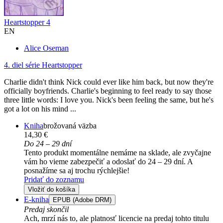
Heartstopper 4
EN
Alice Oseman
4. diel série
Heartstopper
Charlie didn't think Nick could ever like him back, but now they're
officially boyfriends. Charlie's beginning to feel ready to say those
three little words: I love you. Nick's been feeling the same, but he's
got a lot on his mind ...
Kniha
brožovaná väzba
14,30 €
Do 24 – 29 dní
Tento produkt momentálne nemáme na sklade, ale zvyčajne
vám ho vieme zabezpečiť a odoslať do 24 – 29 dní. A
posnažíme sa aj trochu rýchlejšie!
Pridať do zoznamu
Vložiť do košíka
E-kniha
EPUB (Adobe DRM)
Predaj skončil
Ach, mrzí nás to, ale platnosť licencie na predaj tohto titulu