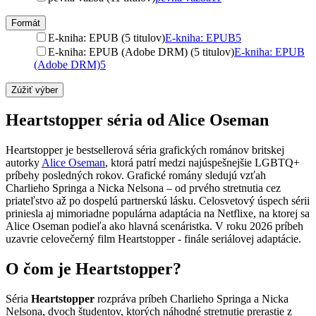
Formát
E-kniha: EPUB (5 titulov)
E-kniha: EPUB
5
E-kniha: EPUB (Adobe DRM) (5 titulov)
E-kniha: EPUB
(Adobe DRM)
5
Zúžiť výber
Heartstopper séria od Alice Oseman
Heartstopper je bestsellerová séria grafických románov britskej
autorky
Alice Oseman
, ktorá patrí medzi najúspešnejšie LGBTQ+
príbehy posledných rokov. Grafické romány sledujú vzťah
Charlieho Springa a Nicka Nelsona – od prvého stretnutia cez
priateľstvo až po dospelú partnerskú lásku. Celosvetový úspech sérii
priniesla aj mimoriadne populárna adaptácia na Netflixe, na ktorej sa
Alice Oseman podieľa ako hlavná scenáristka. V roku 2026 príbeh
uzavrie celovečerný film Heartstopper - finále seriálovej adaptácie.
O čom je Heartstopper?
Séria
Heartstopper
rozpráva príbeh Charlieho Springa a Nicka
Nelsona, dvoch študentov, ktorých náhodné stretnutie prerastie z