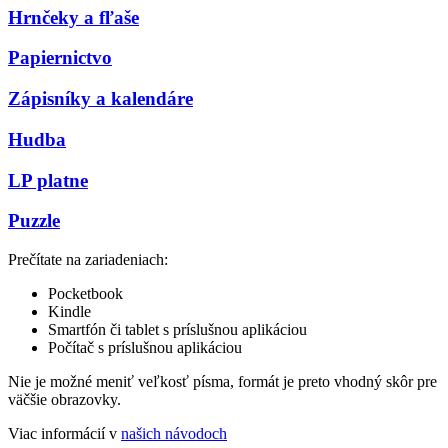
Hrnčeky a fľaše
Papiernictvo
Zápisníky a kalendáre
Hudba
LP platne
Puzzle
Prečítate na zariadeniach:
Pocketbook
Kindle
Smartfón či tablet s príslušnou aplikáciou
Počítač s príslušnou aplikáciou
Nie je možné meniť veľkosť písma, formát je preto vhodný skôr pre
väčšie obrazovky.
Viac informácií v
našich návodoch