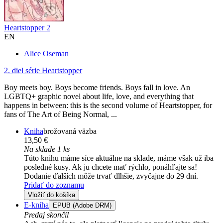
Heartstopper 2
EN
Alice Oseman
2. diel série
Heartstopper
Boy meets boy. Boys become friends. Boys fall in love. An
LGBTQ+ graphic novel about life, love, and everything that
happens in between: this is the second volume of Heartstopper, for
fans of The Art of Being Normal, ...
Kniha
brožovaná väzba
13,50 €
Na sklade 1 ks
Túto knihu máme síce aktuálne na sklade, máme však už iba
posledné kusy. Ak ju chcete mať rýchlo, ponáhľajte sa!
Dodanie ďalších môže trvať dlhšie, zvyčajne do 29 dní.
Pridať do zoznamu
Vložiť do košíka
E-kniha
EPUB (Adobe DRM)
Predaj skončil