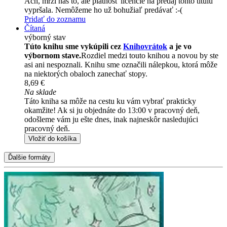
Ach, mrzí nás to, ale platnosť licencie na predaj tohto titulu
vypršala. Nemôžeme ho už bohužiaľ predávať :-(
Pridať do zoznamu
Čítaná
výborný stav
Túto knihu sme vykúpili cez
Knihovrátok
a je vo
výbornom stave.
Rozdiel medzi touto knihou a novou by ste
asi ani nespoznali. Knihu sme označili nálepkou, ktorá môže
na niektorých obaloch zanechať stopy.
8,69 €
Na sklade
Táto kniha sa môže na cestu ku vám vybrať prakticky
okamžite! Ak si ju objednáte do 13:00 v pracovný deň,
odošleme vám ju ešte dnes, inak najneskôr nasledujúci
pracovný deň.
Vložiť do košíka
Ďalšie formáty