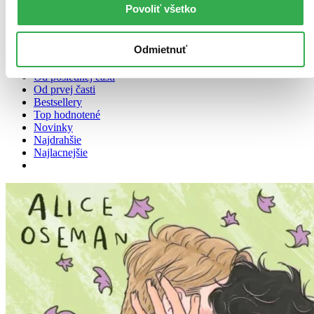
Povoliť všetko
Zoradiť
Odmietnuť
Od poslednej časti
Od prvej časti
Bestsellery
Top hodnotené
Novinky
Najdrahšie
Najlacnejšie