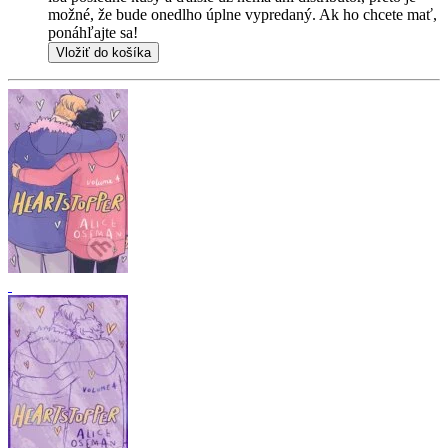
možné, že bude onedlho úplne vypredaný. Ak ho chcete mať,
ponáhľajte sa!
Vložiť do košíka