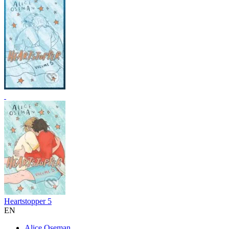
Heartstopper 5
EN
Alice Oseman