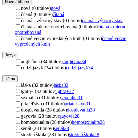
Nové / čítané
nová (0 titulov)
nová
čítaná (0 titulov)
čítaná
čítaná - výborný stav (0 titulov)
čítaná - výborný stav
čítaná - mierne opotrebovaná (0 titulov)
čítaná - mierne
opotrebovaná
čítané verzie vypredaných kníh (0 titulov)
čítané verzie
vypredaných kníh
Jazyk
angličtina (34 titulov)
angličtina
34
cudzí jazyk (34 titulov)
cudzí jazyk
34
Téma
láska (32 titulov)
láska
32
lgbtq+ (32 titulov)
lgbtq+
32
sexualita (31 titulov)
sexualita
31
priateľstvo (31 titulov)
priateľstvo
31
dospievania (28 titulov)
dospievania
28
gayovia (28 titulov)
gayovia
28
homosexualita (28 titulov)
homosexualita
28
seriál (28 titulov)
seriál
28
stredná škola (28 titulov)
stredná škola
28