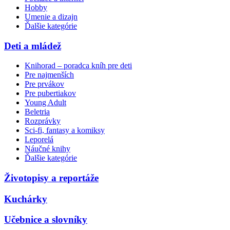
Hobby
Umenie a dizajn
Ďalšie kategórie
Deti a mládež
Knihorad – poradca kníh pre deti
Pre najmenších
Pre prvákov
Pre pubertiakov
Young Adult
Beletria
Rozprávky
Sci-fi, fantasy a komiksy
Leporelá
Náučné knihy
Ďalšie kategórie
Životopisy a reportáže
Kuchárky
Učebnice a slovníky