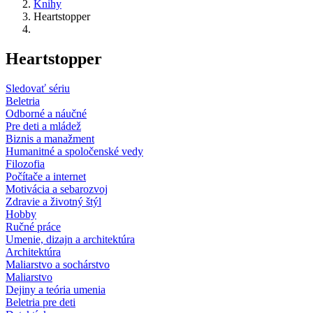
Knihy
Heartstopper
Heartstopper
Sledovať sériu
Beletria
Odborné a náučné
Pre deti a mládež
Biznis a manažment
Humanitné a spoločenské vedy
Filozofia
Počítače a internet
Motivácia a sebarozvoj
Zdravie a životný štýl
Hobby
Ručné práce
Umenie, dizajn a architektúra
Architektúra
Maliarstvo a sochárstvo
Maliarstvo
Dejiny a teória umenia
Beletria pre deti