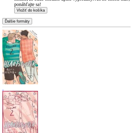
ponáhľajte sa!
Vložiť do košíka
Ďalšie formáty