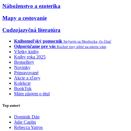
Náboženstvo a ezoterika
Mapy a cestovanie
Cudzojazyčná literatúra
Knihomoľský pomocník
Spýtajte sa Sherlocka, čo čítať
Odporúčame pre vás
Knižné tipy ušité na mieru vám
Všetky knihy
Knihy roka 2025
Bestsellery
Novinky
Pripravované
Akcie a zľavy
Kolekcie
BookTok
Mám záujem o titul
Top autori
Dominik Dán
Julie Caplin
Rebecca Yarros