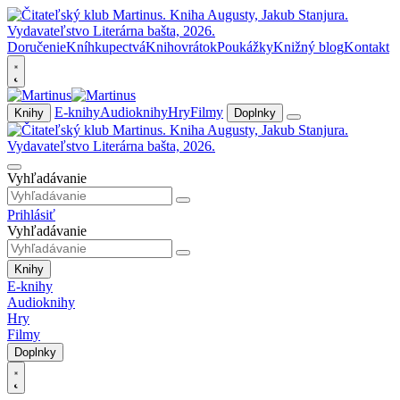
Doručenie
Kníhkupectvá
Knihovrátok
Poukážky
Knižný blog
Kontakt
E-knihy
Audioknihy
Hry
Filmy
Knihy
Doplnky
Vyhľadávanie
Prihlásiť
Vyhľadávanie
Knihy
E-knihy
Audioknihy
Hry
Filmy
Doplnky