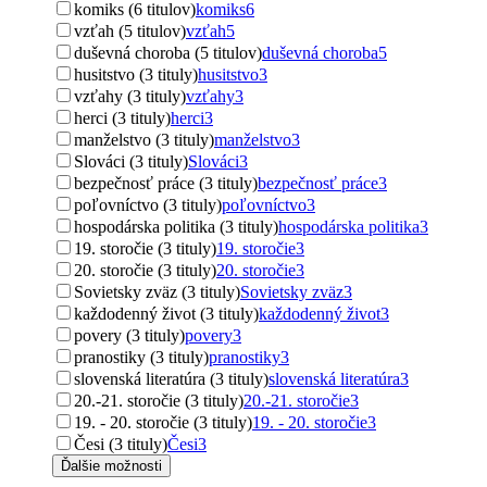
komiks (6 titulov)
komiks
6
vzťah (5 titulov)
vzťah
5
duševná choroba (5 titulov)
duševná choroba
5
husitstvo (3 tituly)
husitstvo
3
vzťahy (3 tituly)
vzťahy
3
herci (3 tituly)
herci
3
manželstvo (3 tituly)
manželstvo
3
Slováci (3 tituly)
Slováci
3
bezpečnosť práce (3 tituly)
bezpečnosť práce
3
poľovníctvo (3 tituly)
poľovníctvo
3
hospodárska politika (3 tituly)
hospodárska politika
3
19. storočie (3 tituly)
19. storočie
3
20. storočie (3 tituly)
20. storočie
3
Sovietsky zväz (3 tituly)
Sovietsky zväz
3
každodenný život (3 tituly)
každodenný život
3
povery (3 tituly)
povery
3
pranostiky (3 tituly)
pranostiky
3
slovenská literatúra (3 tituly)
slovenská literatúra
3
20.-21. storočie (3 tituly)
20.-21. storočie
3
19. - 20. storočie (3 tituly)
19. - 20. storočie
3
Česi (3 tituly)
Česi
3
Ďalšie možnosti