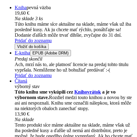
Kniha
pevná väzba
19,60 €
Na sklade 3 ks
Túto knihu máme síce aktuálne na sklade, máme však už iba
posledné kusy. Ak ju chcete mať rýchlo, ponáhľajte sa!
Dodanie ďalších môže trvať dlhšie, zvyčajne do 31 dní.
Pridať do zoznamu
Vložiť do košíka
E-kniha
EPUB (Adobe DRM)
Predaj skončil
Ach, mrzí nás to, ale platnosť licencie na predaj tohto titulu
vypršala. Nemôžeme ho už bohužiaľ predávať :-(
Pridať do zoznamu
Čítaná
výborný stav
Túto knihu sme vykúpili cez
Knihovrátok
a je vo
výbornom stave.
Rozdiel medzi touto knihou a novou by ste
asi ani nespoznali. Knihu sme označili nálepkou, ktorá môže
na niektorých obaloch zanechať stopy.
13,90 €
Na sklade
Tento produkt síce máme aktuálne na sklade, máme však už
iba posledné kusy a ďalšie už nemá ani distribútor, preto je
možné, že bude onedlho úplne vypredaný. Ak ho chcete mať,