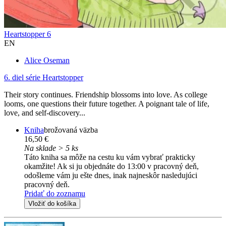
Heartstopper 6
EN
Alice Oseman
6. diel série
Heartstopper
Their story continues. Friendship blossoms into love. As college
looms, one questions their future together. A poignant tale of life,
love, and self-discovery...
Kniha
brožovaná väzba
16,50 €
Na sklade > 5 ks
Táto kniha sa môže na cestu ku vám vybrať prakticky
okamžite! Ak si ju objednáte do 13:00 v pracovný deň,
odošleme vám ju ešte dnes, inak najneskôr nasledujúci
pracovný deň.
Pridať do zoznamu
Vložiť do košíka