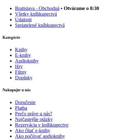
Bratislava - Obchodná
• Otvárame o 8:30
Všetky kníhkupectvá
Udalosti
Spriatelené kníhkupectvá
Kategórie
Knihy
E-knihy
Audioknihy
Hry
Filmy
Doplnky
Nakupujte u nás
Doručenie
Platba
Prečo práve u nás?
Najčastejšie otázky
Rezervácia v kníhkupectve
Ako čítať e-knihy
Ako počúvať audioknihy