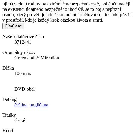
ujímá vedení rodiny na extrémně nebezpečné cestě, poháněn nadějí
na existenci údajného bezpečného útočiště. Je to boj s nepřízní
osudu, který prověří jejich lásku, ochotu obětovat se i instinkt přežít
v prostředí, kde je každý krok otázkou života a smrti.
Čítať viac
Naše katalógové číslo
3712441
Originálny názov
Greenland 2: Migration
Dĺžka
100 min.
DVD obal
Dabing
čeština
,
angličtina
Titulky
české
Herci