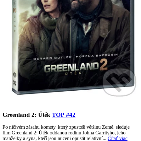
Greenland 2: Útěk
TOP #42
Po ničivém zásahu komety, který zpustoší většinu Země, sleduje
film Greenland 2: Útěk oddanou rodinu Johna Garrityho, jeho
manželky a syna, kteří jsou nuceni opustit relativní...
Čítať viac