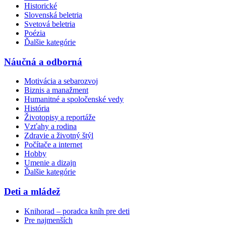
Historické
Slovenská beletria
Svetová beletria
Poézia
Ďalšie kategórie
Náučná a odborná
Motivácia a sebarozvoj
Biznis a manažment
Humanitné a spoločenské vedy
História
Životopisy a reportáže
Vzťahy a rodina
Zdravie a životný štýl
Počítače a internet
Hobby
Umenie a dizajn
Ďalšie kategórie
Deti a mládež
Knihorad – poradca kníh pre deti
Pre najmenších