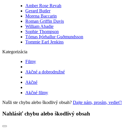
Amber Rose Revah
Gerard Butler
Morena Baccarin
Roman Griffin Davis
William Abadie
Sophie Thompson
Tómas Þórhallur Guðmundsson
Tommie Earl Jenkins
Kategorizácia
Filmy
Akčné a dobrodružné
Akčné
Akčné filmy
Našli ste chybu alebo škodlivý obsah?
Dajte nám, prosím, vedieť!
Nahlásiť chybu alebo škodlivý obsah