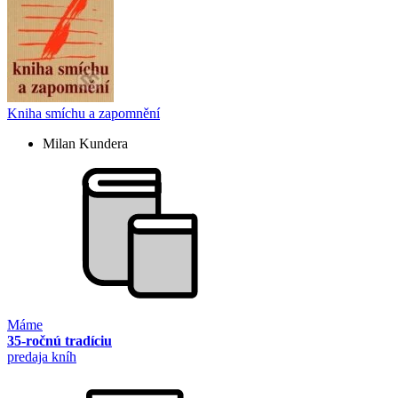
Kniha smíchu a zapomnění
Milan Kundera
Máme
35-ročnú tradíciu
predaja kníh