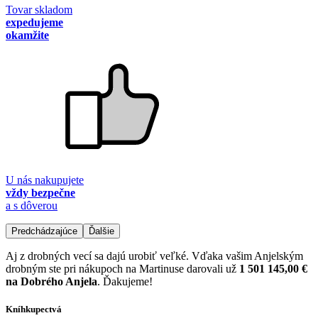
Tovar skladom
expedujeme
okamžite
U nás nakupujete
vždy bezpečne
a s dôverou
Predchádzajúce
Ďalšie
Aj z drobných vecí sa dajú urobiť veľké. Vďaka vašim Anjelským
drobným ste pri nákupoch na Martinuse darovali už
1 501 145,00 €
na Dobrého Anjela
. Ďakujeme!
Kníhkupectvá