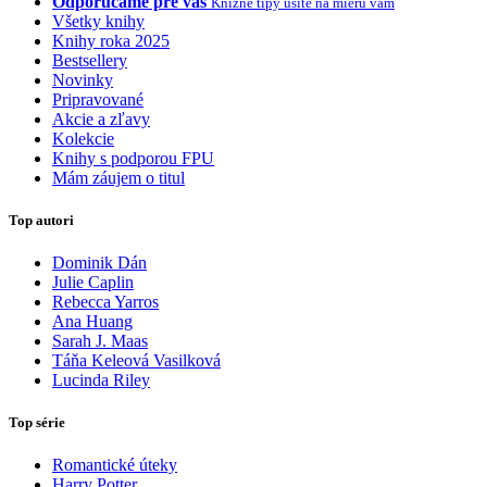
Odporúčame pre vás
Knižné tipy ušité na mieru vám
Všetky knihy
Knihy roka 2025
Bestsellery
Novinky
Pripravované
Akcie a zľavy
Kolekcie
Knihy s podporou FPU
Mám záujem o titul
Top autori
Dominik Dán
Julie Caplin
Rebecca Yarros
Ana Huang
Sarah J. Maas
Táňa Keleová Vasilková
Lucinda Riley
Top série
Romantické úteky
Harry Potter