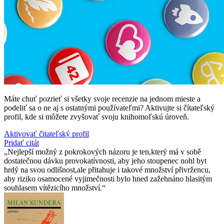
Máte chuť pozrieť si všetky svoje recenzie na jednom mieste a
podeliť sa o ne aj s ostatnými používateľmi? Aktivujte si čítateľský
profil, kde si môžete zvyšovať svoju knihomoľskú úroveň.
Aktivovať čitateľský profil
Pridať citát
Nejlepší možný z pokrokových názoru je ten,který má v sobě
dostatečnou dávku provokatívnosti, aby jeho stoupenec nohl byt
hrdý na svou odlišnost,ale přitahuje i takové množství přivržencu,
aby riziko osamocené vyjimečnosti bylo hned zažehnáno hlasitým
souhlasem vítězicího množství.