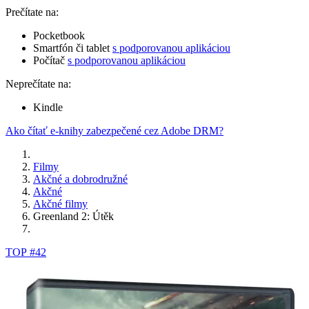
Prečítate na:
Pocketbook
Smartfón či tablet
s podporovanou aplikáciou
Počítač
s podporovanou aplikáciou
Neprečítate na:
Kindle
Ako čítať e-knihy zabezpečené cez Adobe DRM?
Filmy
Akčné a dobrodružné
Akčné
Akčné filmy
Greenland 2: Útěk
TOP #42