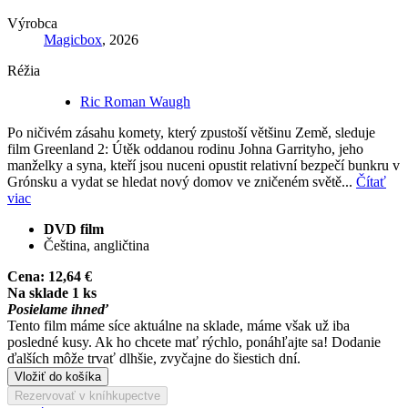
Výrobca
Magicbox
, 2026
Réžia
Ric Roman Waugh
Po ničivém zásahu komety, který zpustoší většinu Země, sleduje
film Greenland 2: Útěk oddanou rodinu Johna Garrityho, jeho
manželky a syna, kteří jsou nuceni opustit relativní bezpečí bunkru v
Grónsku a vydat se hledat nový domov ve zničeném světě...
Čítať
viac
DVD film
Čeština, angličtina
Cena:
12,64 €
Na sklade 1 ks
Posielame ihneď
Tento film máme síce aktuálne na sklade, máme však už iba
posledné kusy. Ak ho chcete mať rýchlo, ponáhľajte sa! Dodanie
ďalších môže trvať dlhšie, zvyčajne do šiestich dní.
Vložiť do košíka
Rezervovať v kníhkupectve