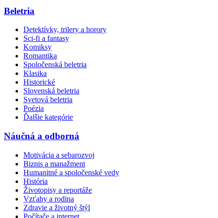
Beletria
Detektívky, trilery a horory
Sci-fi a fantasy
Komiksy
Romantika
Spoločenská beletria
Klasika
Historické
Slovenská beletria
Svetová beletria
Poézia
Ďalšie kategórie
Náučná a odborná
Motivácia a sebarozvoj
Biznis a manažment
Humanitné a spoločenské vedy
História
Životopisy a reportáže
Vzťahy a rodina
Zdravie a životný štýl
Počítače a internet