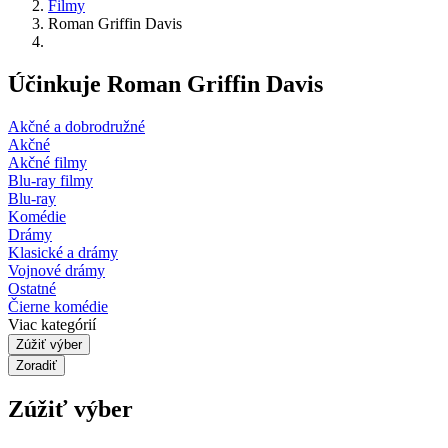
Filmy
Roman Griffin Davis
Účinkuje Roman Griffin Davis
Akčné a dobrodružné
Akčné
Akčné filmy
Blu-ray filmy
Blu-ray
Komédie
Drámy
Klasické a drámy
Vojnové drámy
Ostatné
Čierne komédie
Viac kategórií
Zúžiť výber
Zoradiť
Zúžiť výber