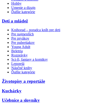
Hobby
Umenie a dizajn
Ďalšie kategórie
Deti a mládež
Knihorad – poradca kníh pre deti
Pre najmenších
Pre prvákov
Pre pubertiakov
Young Adult
Beletria
Rozprávky
Sci-fi, fantasy a komiksy
Leporelá
Náučné knihy
Ďalšie kategórie
Životopisy a reportáže
Kuchárky
Učebnice a slovníky