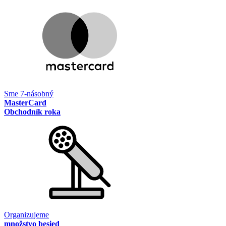
Sme 7-násobný
MasterCard
Obchodník roka
Organizujeme
množstvo besied