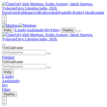
Doručenie
Kníhkupectvá
Knihovrátok
Poukážky
Knižný blog
Kontakt
E-knihy
Audioknihy
Hry
Filmy
Knihy
Doplnky
Vyhľadávanie
Prihlásiť
Vyhľadávanie
Knihy
E-knihy
Audioknihy
Hry
Filmy
Doplnky