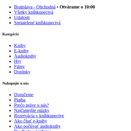
Bratislava - Obchodná
• Otvárame o 10:00
Všetky kníhkupectvá
Udalosti
Spriatelené kníhkupectvá
Kategórie
Knihy
E-knihy
Audioknihy
Hry
Filmy
Doplnky
Nakupujte u nás
Doručenie
Platba
Prečo práve u nás?
Najčastejšie otázky
Rezervácia v kníhkupectve
Ako čítať e-knihy
Ako počúvať audioknihy