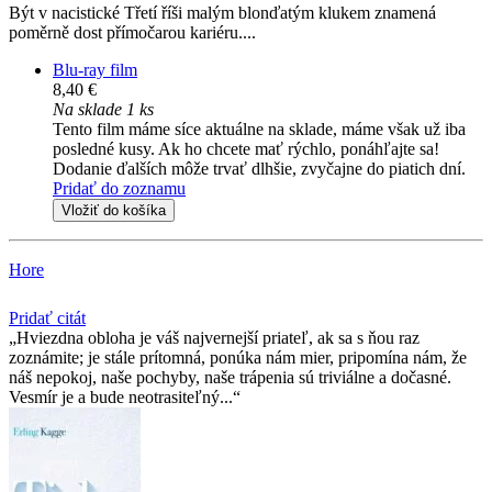
Být v nacistické Třetí říši malým blonďatým klukem znamená
poměrně dost přímočarou kariéru....
Blu-ray film
8,40 €
Na sklade 1 ks
Tento film máme síce aktuálne na sklade, máme však už iba
posledné kusy. Ak ho chcete mať rýchlo, ponáhľajte sa!
Dodanie ďalších môže trvať dlhšie, zvyčajne do piatich dní.
Pridať do zoznamu
Vložiť do košíka
Hore
Pridať citát
Hviezdna obloha je váš najvernejší priateľ, ak sa s ňou raz
zoznámite; je stále prítomná, ponúka nám mier, pripomína nám, že
náš nepokoj, naše pochyby, naše trápenia sú triviálne a dočasné.
Vesmír je a bude neotrasiteľný...