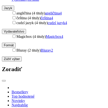
Jazyk
angličtina (4 tituly)
angličtina
4
čeština (4 tituly)
čeština
4
cudzí jazyk (4 tituly)
cudzí jazyk
4
Vydavateľstvo
Magicbox (4 tituly)
Magicbox
4
Formát
Bluray (2 tituly)
Bluray
2
Zúžiť výber
Zoradiť
Bestsellery
Top hodnotené
Novinky
Najdrahšie