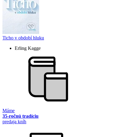
Ticho v období hluku
Erling Kagge
Máme
35-ročnú tradíciu
predaja kníh