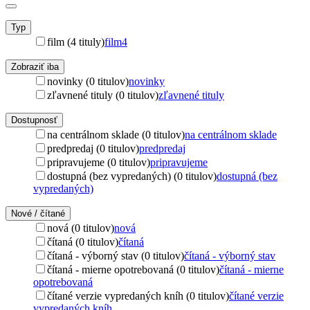
Typ
film (4 tituly)
film
4
Zobraziť iba
novinky (0 titulov)
novinky
zľavnené tituly (0 titulov)
zľavnené tituly
Dostupnosť
na centrálnom sklade (0 titulov)
na centrálnom sklade
predpredaj (0 titulov)
predpredaj
pripravujeme (0 titulov)
pripravujeme
dostupná (bez vypredaných) (0 titulov)
dostupná (bez
vypredaných)
Nové / čítané
nová (0 titulov)
nová
čítaná (0 titulov)
čítaná
čítaná - výborný stav (0 titulov)
čítaná - výborný stav
čítaná - mierne opotrebovaná (0 titulov)
čítaná - mierne
opotrebovaná
čítané verzie vypredaných kníh (0 titulov)
čítané verzie
vypredaných kníh