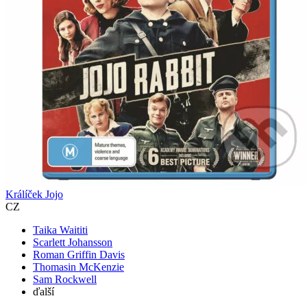
Králíček Jojo
CZ
Taika Waititi
Scarlett Johansson
Roman Griffin Davis
Thomasin McKenzie
Sam Rockwell
ďalší