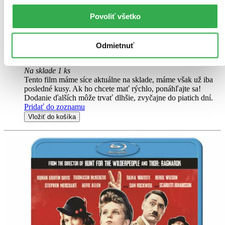
Po ničivém zásahu komety, který zpustoší většinu Země, sleduje
Povoliť všetko
film Greenland 2: Útěk oddanou rodinu Johna Garrityho, jeho
manželky a syna, kteří jsou nuceni opustit relativní bezpečí bunkru v
Grónsku a vydat se hledat nový domov ve zničeném světě...
Odmietnuť
DVD film
12,64 €
Na sklade 1 ks
Tento film máme síce aktuálne na sklade, máme však už iba
posledné kusy. Ak ho chcete mať rýchlo, ponáhľajte sa!
Dodanie ďalších môže trvať dlhšie, zvyčajne do piatich dní.
Pridať do zoznamu
Vložiť do košíka