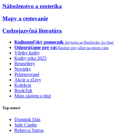
Náboženstvo a ezoterika
Mapy a cestovanie
Cudzojazyčná literatúra
Knihomoľský pomocník
Spýtajte sa Sherlocka, čo čítať
Odporúčame pre vás
Knižné tipy ušité na mieru vám
Všetky knihy
Knihy roka 2025
Bestsellery
Novinky
Pripravované
Akcie a zľavy
Kolekcie
BookTok
Mám záujem o titul
Top autori
Dominik Dán
Julie Caplin
Rebecca Yarros