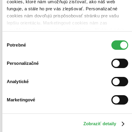
cookies, ktoré nám umožňujú zisťovať, ako náš web
funguje, a stále ho pre vás zlepšovať. Personalizačné
cookies nám dovoľujú prispôsobovať stránku pre vašu
lepšiu orientáciu. Marketingové cookies nám zas
umožňujú zobrazenie relevantnej reklamy. Niektoré údaje
zdieľame aj s tretími stranami. Veľmi by nám pomohlo,
Výber
keby sme mohli používať všetky tieto cookies. Ďakujeme!
Potrebné
súhlasu
Personalizačné
TOP #45
Analytické
Greenland 2: Útěk
CZ
Marketingové
Amber Rose Revah
Gerard Butler
Morena Baccarin
Roman Griffin Davis
William Abadie
Zobraziť detaily
ďalší