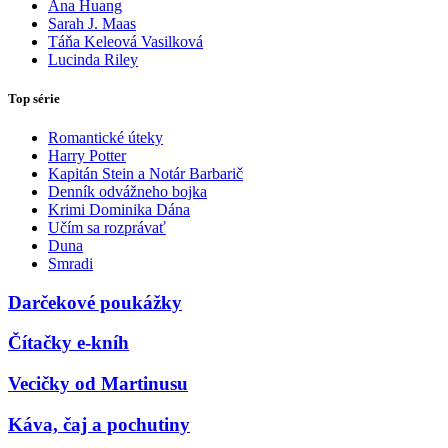
Ana Huang
Sarah J. Maas
Táňa Keleová Vasilková
Lucinda Riley
Top série
Romantické úteky
Harry Potter
Kapitán Stein a Notár Barbarič
Denník odvážneho bojka
Krimi Dominika Dána
Učím sa rozprávať
Duna
Smradi
Darčekové poukážky
Čítačky e-kníh
Vecičky od Martinusu
Káva, čaj a pochutiny