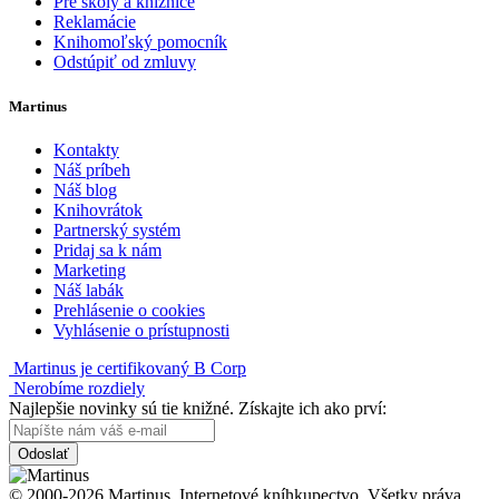
Pre školy a knižnice
Reklamácie
Knihomoľský pomocník
Odstúpiť od zmluvy
Martinus
Kontakty
Náš príbeh
Náš blog
Knihovrátok
Partnerský systém
Pridaj sa k nám
Marketing
Náš labák
Prehlásenie o cookies
Vyhlásenie o prístupnosti
Martinus je certifikovaný B Corp
Nerobíme rozdiely
Najlepšie novinky sú tie knižné. Získajte ich ako prví:
Odoslať
© 2000-2026 Martinus. Internetové kníhkupectvo. Všetky práva