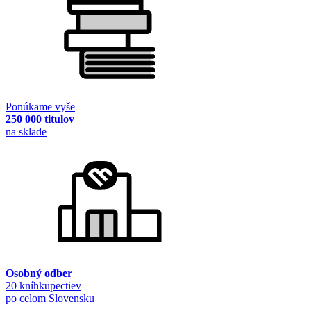
Ponúkame vyše
250 000 titulov
na sklade
Osobný odber
20 kníhkupectiev
po celom Slovensku