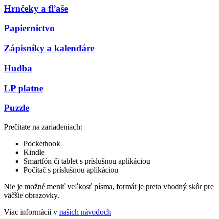
Hrnčeky a fľaše
Papiernictvo
Zápisníky a kalendáre
Hudba
LP platne
Puzzle
Prečítate na zariadeniach:
Pocketbook
Kindle
Smartfón či tablet s príslušnou aplikáciou
Počítač s príslušnou aplikáciou
Nie je možné meniť veľkosť písma, formát je preto vhodný skôr pre
väčšie obrazovky.
Viac informácií v
našich návodoch