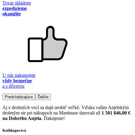
Tovar skladom
expedujeme
okamžite
U nás nakupujete
vždy bezpečne
a s dôverou
Predchádzajúce
Ďalšie
Aj z drobných vecí sa dajú urobiť veľké. Vďaka vašim Anjelským
drobným ste pri nákupoch na Martinuse darovali už
1 501 846,00 €
na Dobrého Anjela
. Ďakujeme!
Kníhkupectvá