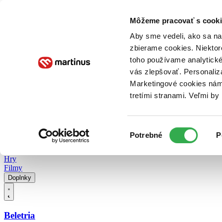
Doručenie
Kníhkupectvá
Knihovrátok
Poukážky
Knižný blog
Kontakt
Môžeme pracovať s cooki
Aby sme vedeli, ako sa na 
zbierame cookies. Niektor
E-knihy
Audioknihy
Hry
Filmy
Knihy
Doplnky
toho používame analytické
vás zlepšovať. Personaliz
Vyhľadávanie
Marketingové cookies nám 
tretími stranami. Veľmi b
Prihlásiť
Vyhľadávanie
Výber
Knihy
Potrebné
P
súhlasu
E-knihy
Audioknihy
Hry
Filmy
Doplnky
Beletria