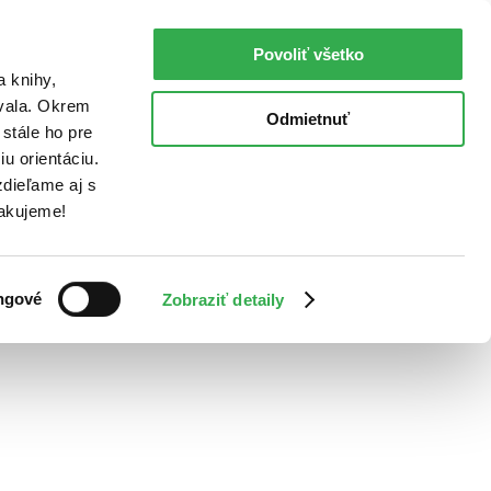
Povoliť všetko
a knihy,
ovala. Okrem
Odmietnuť
stále ho pre
u orientáciu.
dieľame aj s
Ďakujeme!
ngové
Zobraziť detaily