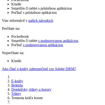
Kindle
Smartfón či tablet s príslušnou aplikáciou
Počítač s príslušnou aplikáciou
Viac informácií v
našich návodoch
Prečítate na:
Pocketbook
Smartfón či tablet
s podporovanou aplikáciou
Počítač
s podporovanou aplikáciou
Neprečítate na:
Kindle
Ako čítať e-knihy zabezpečené cez Adobe DRM?
E-knihy
Beletria
Detektívky, trilery a horory
Trilery
Temnota kráča lesom