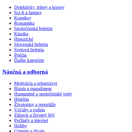
Detektívky, trilery a horory
Sci-fi a fantasy
Komiksy
Romantika
Spoločenská beletria
Klasika
Historické
Slovenská beletria
Svetová beletria
Poézia
Ďalšie kategórie
Náučná a odborná
Motivácia a sebarozvoj
Biznis a manažment
Humanitné a spoločenské vedy
História
Životopisy a reportáže
Vzťahy a rodina
Zdravie a životný štýl
Počítače a internet
Hobby
Umenie a dizajn