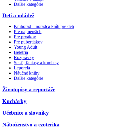
Ďalšie kategórie
Deti a mládež
Knihorad – poradca kníh pre deti
Pre najmenších
Pre prvákov
Pre pubertiakov
Young Adult
Beletria
Rozprávky
Sci-fi, fantasy a komiksy
Leporelá
Náučné knihy
Ďalšie kategórie
Životopisy a reportáže
Kuchárky
Učebnice a slovníky
Náboženstvo a ezoterika