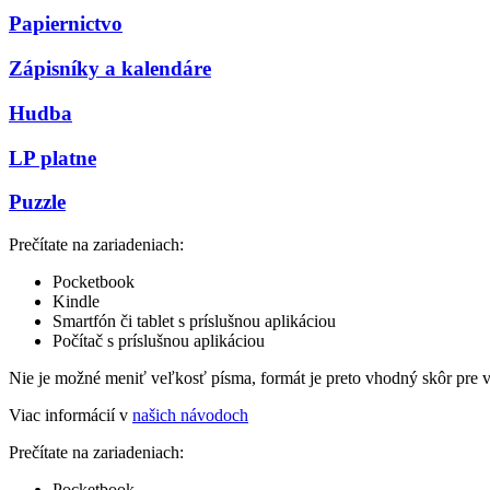
Papiernictvo
Zápisníky a kalendáre
Hudba
LP platne
Puzzle
Prečítate na zariadeniach:
Pocketbook
Kindle
Smartfón či tablet s príslušnou aplikáciou
Počítač s príslušnou aplikáciou
Nie je možné meniť veľkosť písma, formát je preto vhodný skôr pre 
Viac informácií v
našich návodoch
Prečítate na zariadeniach:
Pocketbook