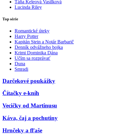
Táňa Keleová Vasilková
Lucinda Riley
Top série
Romantické úteky
Harry Potter
Kapitán Stein a Notár Barbarič
Denník odvážneho bojka
Krimi Dominika Dána
Učím sa rozprávať
Duna
Smradi
Darčekové poukážky
Čítačky e-kníh
Vecičky od Martinusu
Káva, čaj a pochutiny
Hrnčeky a fľaše