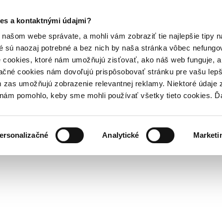
es a kontaktnými údajmi?
našom webe správate, a mohli vám zobraziť tie najlepšie tipy n
é sú naozaj potrebné a bez nich by naša stránka vôbec nefung
 cookies, ktoré nám umožňujú zisťovať, ako náš web funguje, a 
ačné cookies nám dovoľujú prispôsobovať stránku pre vašu lepši
zas umožňujú zobrazenie relevantnej reklamy. Niektoré údaje z
y nám pomohlo, keby sme mohli používať všetky tieto cookies. 
ersonalizačné
Analytické
Marketi