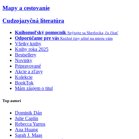
Mapy a cestovanie
Cudzojazyčná literatúra
Knihomoľský pomocník
Spýtajte sa Sherlocka, čo čítať
Odporúčame pre vás
Knižné tipy ušité na mieru vám
Všetky knihy
Knihy roka 2025
Bestsellery
Novinky
Pripravované
Akcie a zľavy
Kolekcie
BookTok
Mám záujem o titul
Top autori
Dominik Dán
Julie Caplin
Rebecca Yarros
Ana Huang
Sarah J. Maas