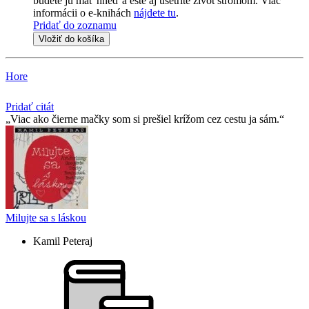
budete ju mať hneď a ešte aj ušetríte život stromom. Viac
informácii o e-knihách
nájdete tu
.
Pridať do zoznamu
Vložiť do košíka
Hore
Pridať citát
Viac ako čierne mačky som si prešiel krížom cez cestu ja sám.
Milujte sa s láskou
Kamil Peteraj