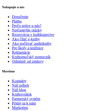
Nakupujte u nás
Doručenie
Platba
Prečo práve u nás?
Najčastejšie otázky
Rezervácia v kníhkupectve
Ako čítať e-knihy
Ako počúvať audioknihy
Pre školy a knižnice
Reklamácie
Knihomoľský pomocník
Odstúpiť od zmluvy
Martinus
Kontakty
Náš príbeh
Náš blog
Knihovrátok
Partnerský systém
Pridaj sa k nám
Marketing