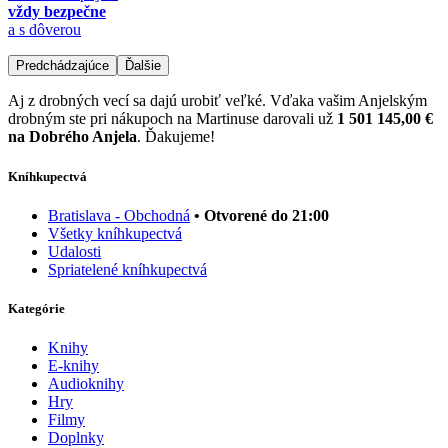
vždy bezpečne
a s dôverou
Predchádzajúce
Ďalšie
Aj z drobných vecí sa dajú urobiť veľké. Vďaka vašim Anjelským
drobným ste pri nákupoch na Martinuse darovali už
1 501 145,00 €
na Dobrého Anjela
. Ďakujeme!
Kníhkupectvá
Bratislava - Obchodná
• Otvorené do 21:00
Všetky kníhkupectvá
Udalosti
Spriatelené kníhkupectvá
Kategórie
Knihy
E-knihy
Audioknihy
Hry
Filmy
Doplnky