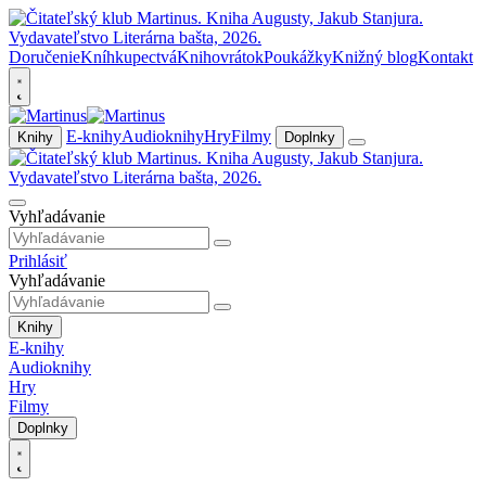
Doručenie
Kníhkupectvá
Knihovrátok
Poukážky
Knižný blog
Kontakt
E-knihy
Audioknihy
Hry
Filmy
Knihy
Doplnky
Vyhľadávanie
Prihlásiť
Vyhľadávanie
Knihy
E-knihy
Audioknihy
Hry
Filmy
Doplnky