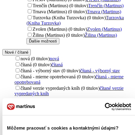
Trenčín (Martinus) (0 titulov)
Trenčín (Martinus)
Trnava (Martinus) (0 titulov)
Trnava (Martinus)
Turzovka (Kniha Turzovka) (0 titulov)
Turzovka
(Kniha Turzovka)
Zvolen (Martinus) (0 titulov)
Zvolen (Martinus)
Žilina (Martinus) (0 titulov)
Žilina (Martinus)
Ďalšie možnosti
Nové / čítané
nová (0 titulov)
nová
čítaná (0 titulov)
čítaná
čítaná - výborný stav (0 titulov)
čítaná - výborný stav
čítaná - mierne opotrebovaná (0 titulov)
čítaná - mierne
opotrebovaná
čítané verzie vypredaných kníh (0 titulov)
čítané verzie
vypredaných kníh
Jazyk
slovenčina (2 tituly)
slovenčina
2
Téma
Môžeme pracovať s cookies a kontaktnými údajmi?
tajomstvo (2 tituly)
tajomstvo
2
vyšetrovanie (2 tituly)
vyšetrovanie
2