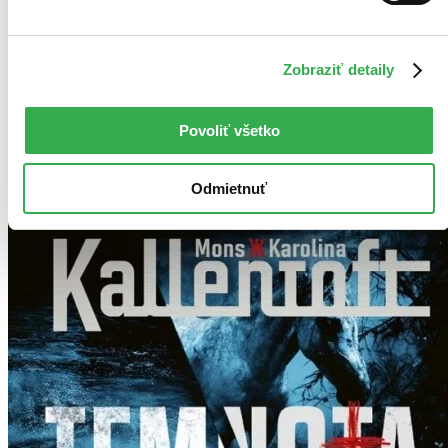
Zobraziť detaily
Bestsellery
Top hodnotené
Novinky
Najdrahšie
Povoliť všetko
Najlacnejšie
Najvyššia zľava
Odmietnuť