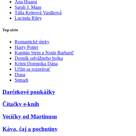
Ana Huang
Sarah J. Maas
Táňa Keleová Vasilková
Lucinda Riley
Top série
Romantické úteky
Harry Potter
Kapitán Stein a Notár Barbarič
Denník odvážneho bojka
Krimi Dominika Dána
Učím sa rozprávať
Duna
Smradi
Darčekové poukážky
Čítačky e-kníh
Vecičky od Martinusu
Káva, čaj a pochutiny