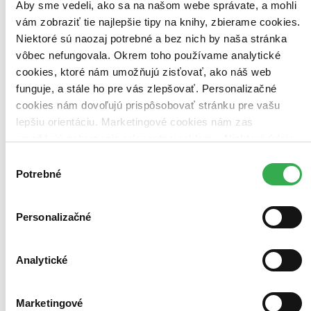
Aby sme vedeli, ako sa na našom webe správate, a mohli
triler (2 tituly)
triler
2
vám zobraziť tie najlepšie tipy na knihy, zbierame cookies.
sekta (2 tituly)
sekta
2
Niektoré sú naozaj potrebné a bez nich by naša stránka
nájdenie mŕtvoly (2 tituly)
nájdenie mŕtvoly
2
Ďalšie možnosti
vôbec nefungovala. Okrem toho používame analytické
cookies, ktoré nám umožňujú zisťovať, ako náš web
Pre koho
funguje, a stále ho pre vás zlepšovať. Personalizačné
pre dospelých (2 tituly)
pre dospelých
2
cookies nám dovoľujú prispôsobovať stránku pre vašu
Vydavateľstvo
lepšiu orientáciu. Marketingové cookies nám zas
Ikar (2 tituly)
Ikar
2
umožňujú zobrazenie relevantnej reklamy. Niektoré údaje
zdieľame aj s tretími stranami. Veľmi by nám pomohlo,
Väzba
Výber
keby sme mohli používať všetky tieto cookies. Ďakujeme!
pevná väzba (1 titul)
pevná väzba
1
Potrebné
súhlasu
Formát
E-kniha: PDF (1 titul)
E-kniha: PDF
1
Personalizačné
E-kniha: EPUB (1 titul)
E-kniha: EPUB
1
E-kniha: MOBI (1 titul)
E-kniha: MOBI
1
Analytické
Zúžiť výber
Zoradiť
Marketingové