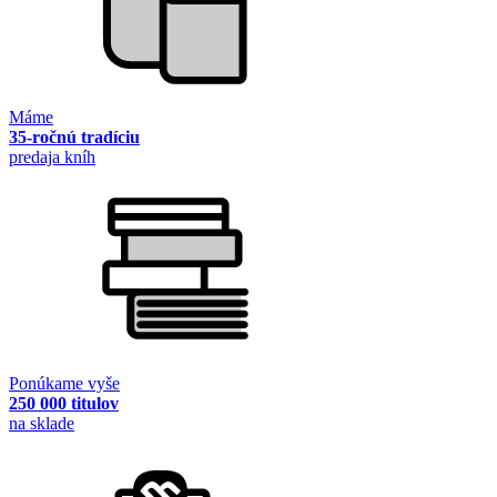
Máme
35-ročnú tradíciu
predaja kníh
Ponúkame vyše
250 000 titulov
na sklade