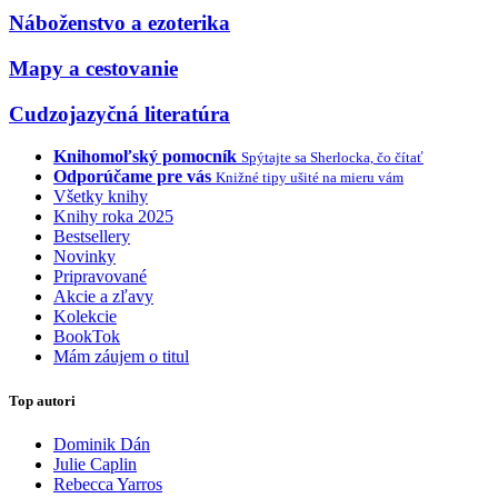
Náboženstvo a ezoterika
Mapy a cestovanie
Cudzojazyčná literatúra
Knihomoľský pomocník
Spýtajte sa Sherlocka, čo čítať
Odporúčame pre vás
Knižné tipy ušité na mieru vám
Všetky knihy
Knihy roka 2025
Bestsellery
Novinky
Pripravované
Akcie a zľavy
Kolekcie
BookTok
Mám záujem o titul
Top autori
Dominik Dán
Julie Caplin
Rebecca Yarros