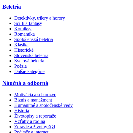
Beletria
Detektívky, trilery a horory
Sci-fi a fantasy
Komiksy
Romantika
Spoločenská beletria
Klasika
Historické
Slovenská beletria
Svetová beletria
Poézia
Ďalšie kategórie
Náučná a odborná
Motivácia a sebarozvoj
Biznis a manažment
Humanitné a spoločenské vedy
História
Životopisy a reportáže
Vzťahy a rodina
Zdravie a životný štýl
Počítače a internet