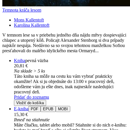
Temnota kráča lesom
Mons Kallentoft
Karolina Kallentoft
V temnom lese sa v priebehu jedného dňa nájdu mŕtvy dospievajúci
chlapec a utopený kôň. Policajt Alexander Stenborg si dva prípady
najskôr nespája. Nedávno sa so svojou tehotnou manželkou Sofiou
presťahovali do malého idylického mesta Ormaryd...
Kniha
pevná väzba
20,81 €
Na sklade > 5 ks
Táto kniha sa môže na cestu ku vám vybrať prakticky
okamžite! Ak si ju objednáte do 13:00 v pracovný deň,
odošleme vám ju ešte dnes, inak najneskôr nasledujúci
pracovný deň.
Pridať do zoznamu
Vložiť do košíka
E-kniha
PDF
EPUB
MOBI
15,30 €
Ihneď na stiahnutie
Máte čítačku, tablet alebo mobil? Stiahnite si do nich e-knihu: