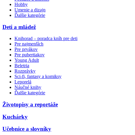
Hobby
Umenie a dizajn
Ďalšie kategórie
Deti a mládež
Knihorad – poradca kníh pre deti
Pre najmenších
Pre prvákov
Pre pubertiakov
Young Adult
Beletria
Rozprávky
Sci-fi, fantasy a komiksy
Leporelá
Náučné knihy
Ďalšie kategórie
Životopisy a reportáže
Kuchárky
Učebnice a slovníky