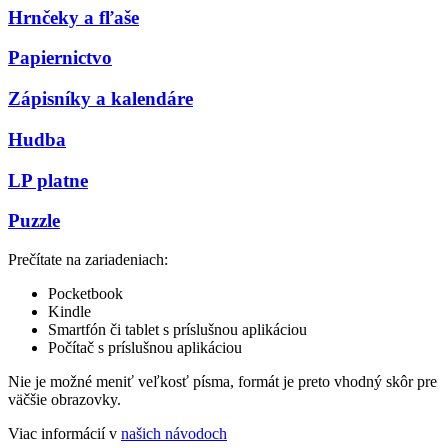
Hrnčeky a fľaše
Papiernictvo
Zápisníky a kalendáre
Hudba
LP platne
Puzzle
Prečítate na zariadeniach:
Pocketbook
Kindle
Smartfón či tablet s príslušnou aplikáciou
Počítač s príslušnou aplikáciou
Nie je možné meniť veľkosť písma, formát je preto vhodný skôr pre
väčšie obrazovky.
Viac informácií v
našich návodoch