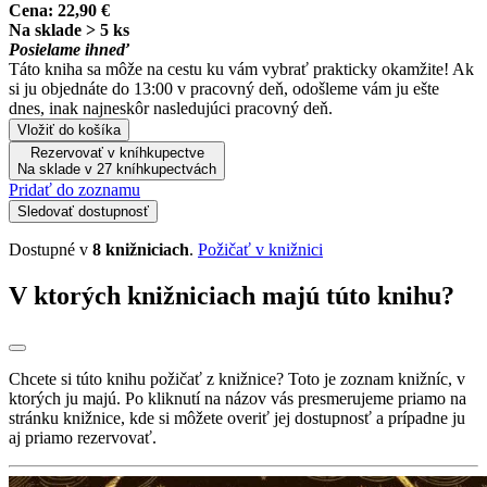
Cena:
22,90 €
Na sklade > 5 ks
Posielame ihneď
Táto kniha sa môže na cestu ku vám vybrať prakticky okamžite! Ak
si ju objednáte do 13:00 v pracovný deň, odošleme vám ju ešte
dnes, inak najneskôr nasledujúci pracovný deň.
Vložiť do košíka
Rezervovať v kníhkupectve
Na sklade v 27 kníhkupectvách
Pridať do zoznamu
Sledovať dostupnosť
Dostupné v
8 knižniciach
.
Požičať v knižnici
V ktorých knižniciach majú túto knihu?
Chcete si túto knihu požičať z knižnice? Toto je zoznam knižníc, v
ktorých ju majú. Po kliknutí na názov vás presmerujeme priamo na
stránku knižnice, kde si môžete overiť jej dostupnosť a prípadne ju
aj priamo rezervovať.