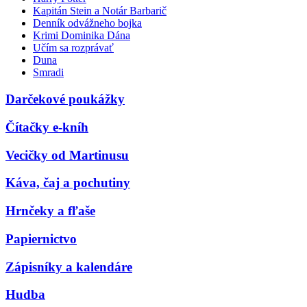
Kapitán Stein a Notár Barbarič
Denník odvážneho bojka
Krimi Dominika Dána
Učím sa rozprávať
Duna
Smradi
Darčekové poukážky
Čítačky e-kníh
Vecičky od Martinusu
Káva, čaj a pochutiny
Hrnčeky a fľaše
Papiernictvo
Zápisníky a kalendáre
Hudba