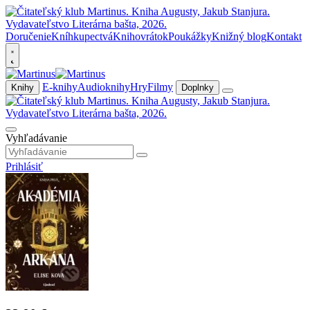
Doručenie
Kníhkupectvá
Knihovrátok
Poukážky
Knižný blog
Kontakt
E-knihy
Audioknihy
Hry
Filmy
Knihy
Doplnky
Vyhľadávanie
Prihlásiť