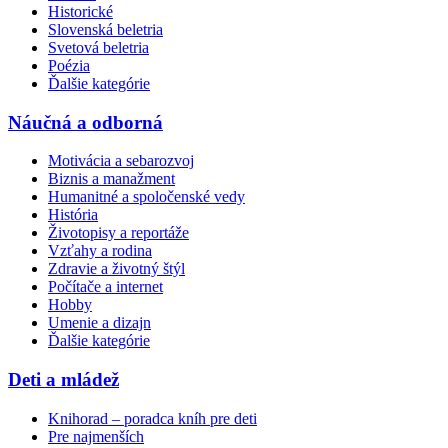
Historické
Slovenská beletria
Svetová beletria
Poézia
Ďalšie kategórie
Náučná a odborná
Motivácia a sebarozvoj
Biznis a manažment
Humanitné a spoločenské vedy
História
Životopisy a reportáže
Vzťahy a rodina
Zdravie a životný štýl
Počítače a internet
Hobby
Umenie a dizajn
Ďalšie kategórie
Deti a mládež
Knihorad – poradca kníh pre deti
Pre najmenších