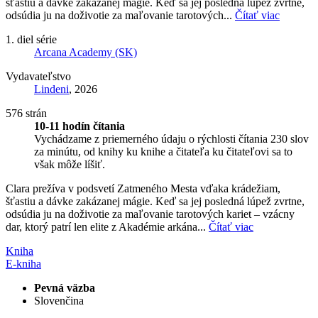
šťastiu a dávke zakázanej mágie. Keď sa jej posledná lúpež zvrtne,
odsúdia ju na doživotie za maľovanie tarotových...
Čítať viac
1. diel série
Arcana Academy (SK)
Vydavateľstvo
Lindeni
, 2026
576 strán
10-11 hodín čítania
Vychádzame z priemerného údaju o rýchlosti čítania 230 slov
za minútu, od knihy ku knihe a čitateľa ku čitateľovi sa to
však môže líšiť.
Clara prežíva v podsvetí Zatmeného Mesta vďaka krádežiam,
šťastiu a dávke zakázanej mágie. Keď sa jej posledná lúpež zvrtne,
odsúdia ju na doživotie za maľovanie tarotových kariet – vzácny
dar, ktorý patrí len elite z Akadémie arkána...
Čítať viac
Kniha
E-kniha
Pevná väzba
Slovenčina