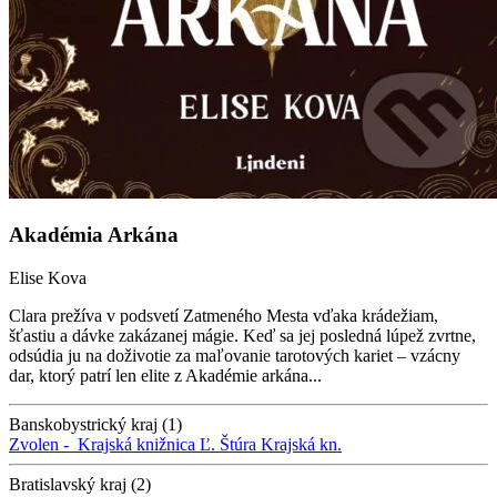
Akadémia Arkána
Elise Kova
Clara prežíva v podsvetí Zatmeného Mesta vďaka krádežiam,
šťastiu a dávke zakázanej mágie. Keď sa jej posledná lúpež zvrtne,
odsúdia ju na doživotie za maľovanie tarotových kariet – vzácny
dar, ktorý patrí len elite z Akadémie arkána...
Banskobystrický kraj (1)
Zvolen -
Krajská knižnica Ľ. Štúra
Krajská kn.
Bratislavský kraj (2)