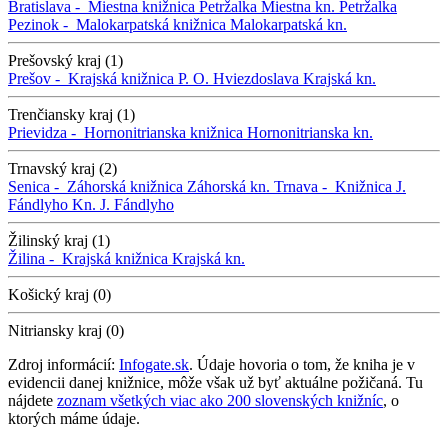
Bratislava -
Miestna knižnica Petržalka
Miestna kn. Petržalka
Pezinok -
Malokarpatská knižnica
Malokarpatská kn.
Prešovský kraj (1)
Prešov -
Krajská knižnica P. O. Hviezdoslava
Krajská kn.
Trenčiansky kraj (1)
Prievidza -
Hornonitrianska knižnica
Hornonitrianska kn.
Trnavský kraj (2)
Senica -
Záhorská knižnica
Záhorská kn.
Trnava -
Knižnica J.
Fándlyho
Kn. J. Fándlyho
Žilinský kraj (1)
Žilina -
Krajská knižnica
Krajská kn.
Košický kraj (0)
Nitriansky kraj (0)
Zdroj informácií:
Infogate.sk
. Údaje hovoria o tom, že kniha je v
evidencii danej knižnice, môže však už byť aktuálne požičaná. Tu
nájdete
zoznam všetkých viac ako 200 slovenských knižníc
, o
ktorých máme údaje.