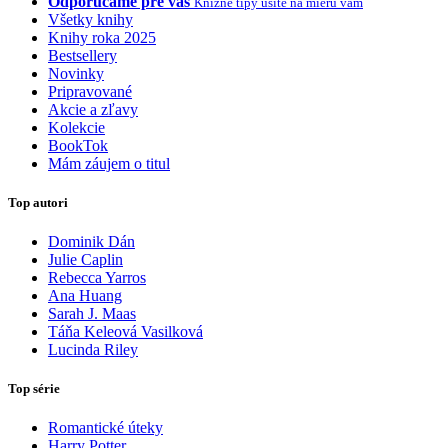
Odporúčame pre vás
Knižné tipy ušité na mieru vám
Všetky knihy
Knihy roka 2025
Bestsellery
Novinky
Pripravované
Akcie a zľavy
Kolekcie
BookTok
Mám záujem o titul
Top autori
Dominik Dán
Julie Caplin
Rebecca Yarros
Ana Huang
Sarah J. Maas
Táňa Keleová Vasilková
Lucinda Riley
Top série
Romantické úteky
Harry Potter