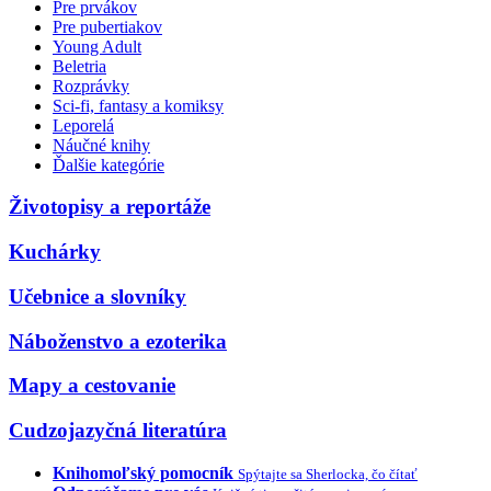
Pre prvákov
Pre pubertiakov
Young Adult
Beletria
Rozprávky
Sci-fi, fantasy a komiksy
Leporelá
Náučné knihy
Ďalšie kategórie
Životopisy a reportáže
Kuchárky
Učebnice a slovníky
Náboženstvo a ezoterika
Mapy a cestovanie
Cudzojazyčná literatúra
Knihomoľský pomocník
Spýtajte sa Sherlocka, čo čítať