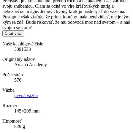
Predstaví ju ako študentku prvého ročníka na akadémii – a zároveň
svoju snúbenicu. Clara sa ocitá vo víre kráľovských intríg a
nebezpečnej mágie. Jediný chybný krok ju pošle späť do väzenia.
Postupne však zisťuje, že princ, ktorého mala nenávidieť, nie je tým,
kým sa zdá. Bude riskovať, že mu odovzdá moc nad svetom – a nad
svojím srdcom?
Čítať viac
Naše katalógové číslo
3391533
Originálny názov
Arcana Academy
Počet strán
576
Väzba
pevná väzba
Rozmer
145×205 mm
Hmotnosť
829 g