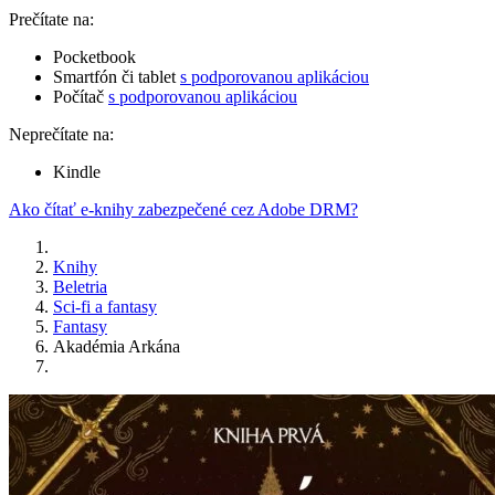
Prečítate na:
Pocketbook
Smartfón či tablet
s podporovanou aplikáciou
Počítač
s podporovanou aplikáciou
Neprečítate na:
Kindle
Ako čítať e-knihy zabezpečené cez Adobe DRM?
Knihy
Beletria
Sci-fi a fantasy
Fantasy
Akadémia Arkána