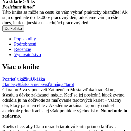
Na sklade > 5 ks
Posielame ihneď
Táto kniha sa môže na cestu ku vám vybrať prakticky okamžite! Ak
si ju objednáte do 13:00 v pracovný deň, odošleme vám ju ešte
dnes, inak najneskôr nasledujúci pracovný deň.
Do košíka
Popis knihy
Podrobnosti
Recenzie
Vydavateľstvo
Viac o knihe
Pozrieť ukážku
Ukážka
#fantasy
#láska a nenávisť
#mágia
#tarot
Clara prežíva v podsvetí Zatmeného Mesta vďaka krádežiam,
šťastiu a dávke zakázanej mágie. Keď sa jej posledná lúpež zvrtne,
odsúdia ju na doživotie za maľovanie tarotových kariet – vzácny
dar, ktorý patrí len elite z Akadémie arkána. Tajomný riaditeľ
akadémie princ Kaelis jej však ponúkne východisko.
No nebude to
zadarmo.
Kaelis chce, aby Clara ukradla tarotovú kartu priamo kráľovi.