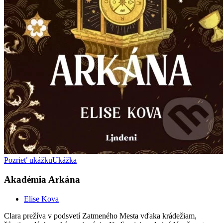
Pozrieť ukážku
Ukážka
Akadémia Arkána
Elise Kova
Clara prežíva v podsvetí Zatmeného Mesta vďaka krádežiam,