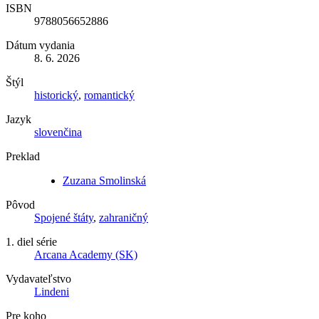
ISBN
9788056652886
Dátum vydania
8. 6. 2026
Štýl
historický
,
romantický
Jazyk
slovenčina
Preklad
Zuzana Smolinská
Pôvod
Spojené štáty
,
zahraničný
1. diel série
Arcana Academy (SK)
Vydavateľstvo
Lindeni
Pre koho