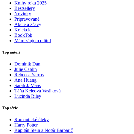
Knihy roka 2025
Bestsellery
Novinky
Pripravované
Akcie a zľavy
Kolekcie
BookTok
Mám záujem o titul
Top autori
Dominik Dán
Julie Caplin
Rebecca Yarros
Ana Huang
Sarah J. Maas
Táňa Keleová Vasilková
Lucinda Riley
Top série
Romantické úteky
Harry Potter
Kapitán Stein a Notár Barbarič