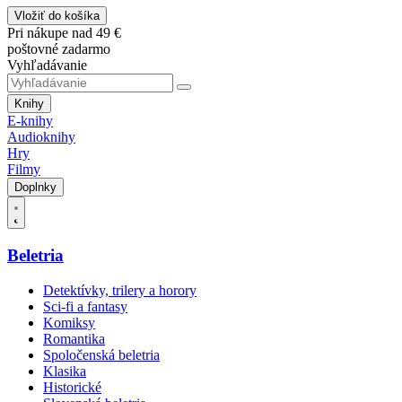
Vložiť do košíka
Pri nákupe nad 49 €
poštovné zadarmo
Vyhľadávanie
Knihy
E-knihy
Audioknihy
Hry
Filmy
Doplnky
Beletria
Detektívky, trilery a horory
Sci-fi a fantasy
Komiksy
Romantika
Spoločenská beletria
Klasika
Historické