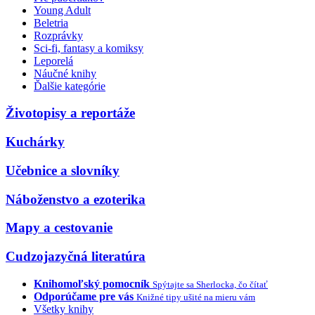
Young Adult
Beletria
Rozprávky
Sci-fi, fantasy a komiksy
Leporelá
Náučné knihy
Ďalšie kategórie
Životopisy a reportáže
Kuchárky
Učebnice a slovníky
Náboženstvo a ezoterika
Mapy a cestovanie
Cudzojazyčná literatúra
Knihomoľský pomocník
Spýtajte sa Sherlocka, čo čítať
Odporúčame pre vás
Knižné tipy ušité na mieru vám
Všetky knihy