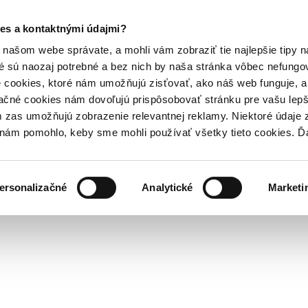
es a kontaktnými údajmi?
našom webe správate, a mohli vám zobraziť tie najlepšie tipy n
é sú naozaj potrebné a bez nich by naša stránka vôbec nefung
 cookies, ktoré nám umožňujú zisťovať, ako náš web funguje, a 
ačné cookies nám dovoľujú prispôsobovať stránku pre vašu lepši
zas umožňujú zobrazenie relevantnej reklamy. Niektoré údaje z
y nám pomohlo, keby sme mohli používať všetky tieto cookies. 
ersonalizačné
Analytické
Marketi