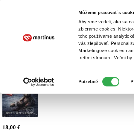
Doručenie
Kníhkupectvá
Knihovrátok
Poukážky
Knižný blog
Kontakt
Môžeme pracovať s cooki
Aby sme vedeli, ako sa na 
zbierame cookies. Niektor
E-knihy
Audioknihy
Hry
Filmy
Knihy
Doplnky
toho používame analytické
vás zlepšovať. Personaliz
Vyhľadávanie
Marketingové cookies nám 
tretími stranami. Veľmi b
Prihlásiť
Výber
Potrebné
P
súhlasu
18,00 €