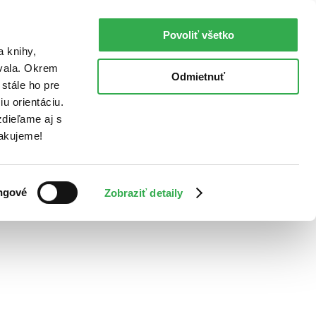
Povoliť všetko
a knihy,
ovala. Okrem
Odmietnuť
stále ho pre
u orientáciu.
dieľame aj s
Ďakujeme!
ngové
Zobraziť detaily