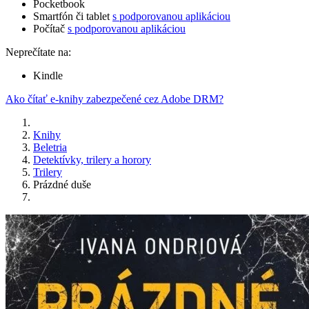
Pocketbook
Smartfón či tablet
s podporovanou aplikáciou
Počítač
s podporovanou aplikáciou
Neprečítate na:
Kindle
Ako čítať e-knihy zabezpečené cez Adobe DRM?
Knihy
Beletria
Detektívky, trilery a horory
Trilery
Prázdné duše