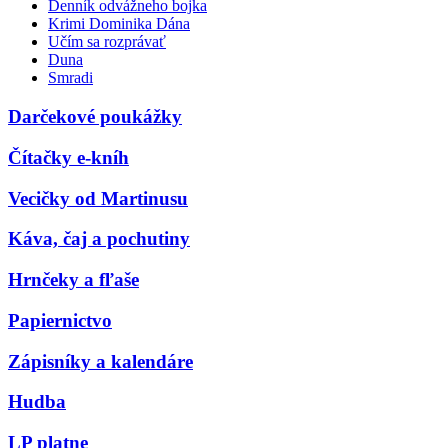
Denník odvážneho bojka
Krimi Dominika Dána
Učím sa rozprávať
Duna
Smradi
Darčekové poukážky
Čítačky e-kníh
Vecičky od Martinusu
Káva, čaj a pochutiny
Hrnčeky a fľaše
Papiernictvo
Zápisníky a kalendáre
Hudba
LP platne