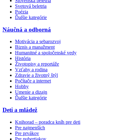
Slovenská beletria
Svetová beletria
Poézia
Ďalšie kategórie
Náučná a odborná
Motivácia a sebarozvoj
Biznis a manažment
Humanitné a spoločenské vedy
História
Životopisy a reportáže
Vzťahy a rodina
Zdravie a životný štýl
Počítače a internet
Hobby
Umenie a dizajn
Ďalšie kategórie
Deti a mládež
Knihorad – poradca kníh pre deti
Pre najmenších
Pre prvákov
Pre pubertiakov