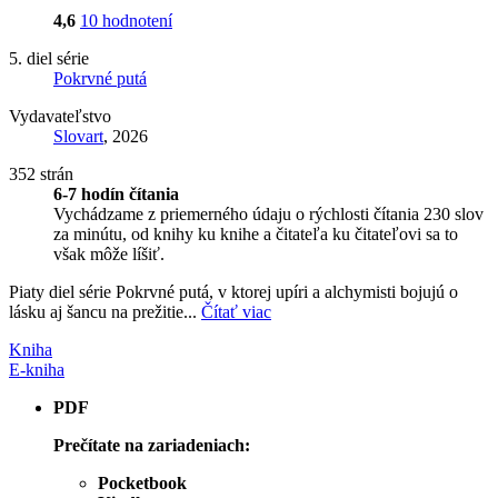
4,6
10 hodnotení
5. diel série
Pokrvné putá
Vydavateľstvo
Slovart
, 2026
352 strán
6-7 hodín čítania
Vychádzame z priemerného údaju o rýchlosti čítania 230 slov
za minútu, od knihy ku knihe a čitateľa ku čitateľovi sa to
však môže líšiť.
Piaty diel série Pokrvné putá, v ktorej upíri a alchymisti bojujú o
lásku aj šancu na prežitie...
Čítať viac
Kniha
E-kniha
PDF
Prečítate na zariadeniach:
Pocketbook