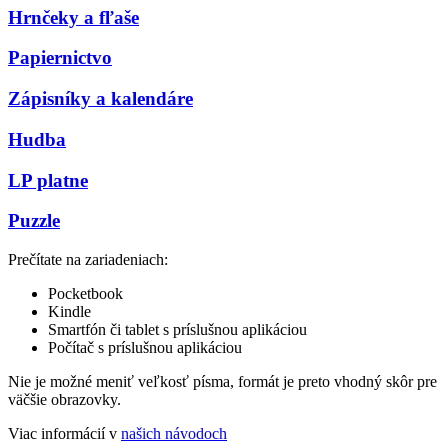
Hrnčeky a fľaše
Papiernictvo
Zápisníky a kalendáre
Hudba
LP platne
Puzzle
Prečítate na zariadeniach:
Pocketbook
Kindle
Smartfón či tablet s príslušnou aplikáciou
Počítač s príslušnou aplikáciou
Nie je možné meniť veľkosť písma, formát je preto vhodný skôr pre
väčšie obrazovky.
Viac informácií v
našich návodoch