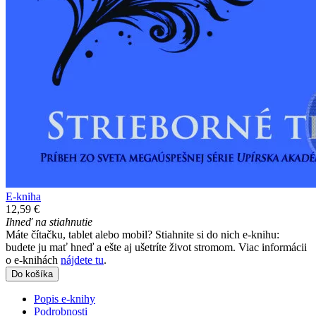
E-kniha
12,59 €
Ihneď na stiahnutie
Máte čítačku, tablet alebo mobil? Stiahnite si do nich e-knihu:
budete ju mať hneď a ešte aj ušetríte život stromom. Viac informácii
o e-knihách
nájdete tu
.
Do košíka
Popis e-knihy
Podrobnosti