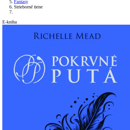
Fantasy
Strieborné tiene
E-kniha