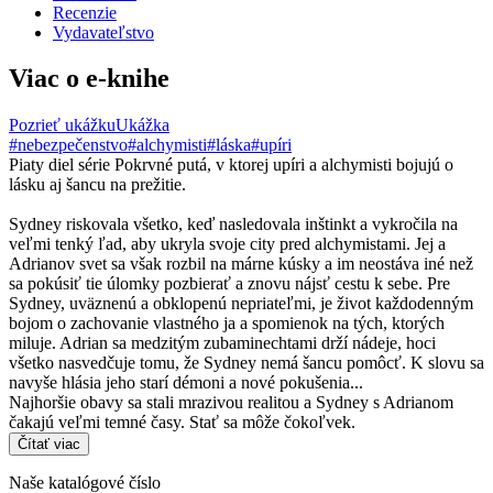
Recenzie
Vydavateľstvo
Viac o e-knihe
Pozrieť ukážku
Ukážka
#nebezpečenstvo
#alchymisti
#láska
#upíri
Piaty diel série Pokrvné putá, v ktorej upíri a alchymisti bojujú o
lásku aj šancu na prežitie.
Sydney riskovala všetko, keď nasledovala inštinkt a vykročila na
veľmi tenký ľad, aby ukryla svoje city pred alchymistami. Jej a
Adrianov svet sa však rozbil na márne kúsky a im neostáva iné než
sa pokúsiť tie úlomky pozbierať a znovu nájsť cestu k sebe. Pre
Sydney, uväznenú a obklopenú nepriateľmi, je život každodenným
bojom o zachovanie vlastného ja a spomienok na tých, ktorých
miluje. Adrian sa medzitým zubaminechtami drží nádeje, hoci
všetko nasvedčuje tomu, že Sydney nemá šancu pomôcť. K slovu sa
navyše hlásia jeho starí démoni a nové pokušenia...
Najhoršie obavy sa stali mrazivou realitou a Sydney s Adrianom
čakajú veľmi temné časy. Stať sa môže čokoľvek.
Čítať viac
Naše katalógové číslo