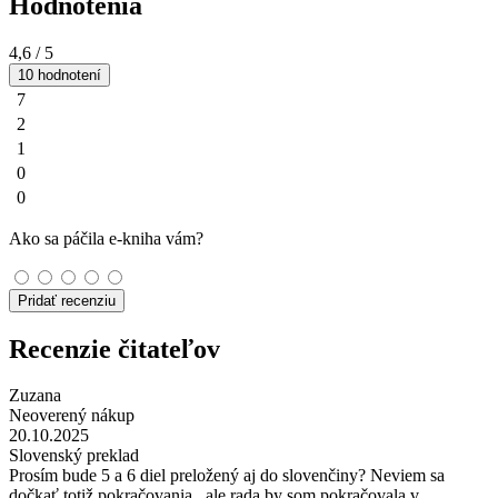
Hodnotenia
4,6
/ 5
10 hodnotení
7
2
1
0
0
Ako sa páčila e-kniha vám?
Pridať recenziu
Recenzie čitateľov
Zuzana
Neoverený nákup
20.10.2025
Slovenský preklad
Prosím bude 5 a 6 diel preložený aj do slovenčiny? Neviem sa
dočkať totiž pokračovania , ale rada by som pokračovala v