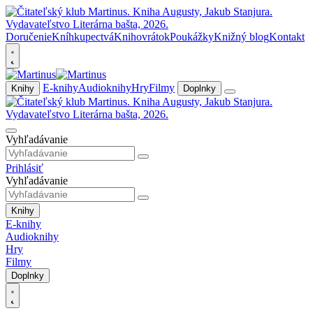
Doručenie
Kníhkupectvá
Knihovrátok
Poukážky
Knižný blog
Kontakt
E-knihy
Audioknihy
Hry
Filmy
Knihy
Doplnky
Vyhľadávanie
Prihlásiť
Vyhľadávanie
Knihy
E-knihy
Audioknihy
Hry
Filmy
Doplnky