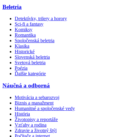
Beletria
Detektívky, trilery a horory
Sci-fi a fantasy
Komiksy
Romantika
Spoločenská beletria
Klasika
Historické
Slovenská beletria
Svetová beletria
Poézia
Ďalšie kategórie
Náučná a odborná
Motivácia a sebarozvoj
Biznis a manažment
Humanitné a spoločenské vedy
História
Životopisy a reportáže
Vzťahy a rodina
Zdravie a životný štýl
Počítače a internet