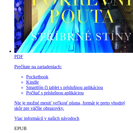
PDF
Prečítate na zariadeniach:
Pocketbook
Kindle
Smartfón či tablet s príslušnou aplikáciou
Počítač s príslušnou aplikáciou
Nie je možné meniť veľkosť písma, formát je preto vhodný
skôr pre väčšie obrazovky.
Viac informácií v
našich návodoch
EPUB