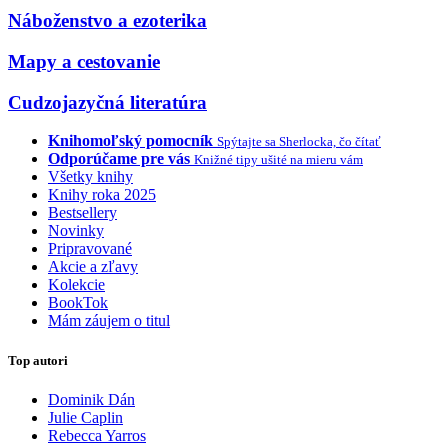
Náboženstvo a ezoterika
Mapy a cestovanie
Cudzojazyčná literatúra
Knihomoľský pomocník
Spýtajte sa Sherlocka, čo čítať
Odporúčame pre vás
Knižné tipy ušité na mieru vám
Všetky knihy
Knihy roka 2025
Bestsellery
Novinky
Pripravované
Akcie a zľavy
Kolekcie
BookTok
Mám záujem o titul
Top autori
Dominik Dán
Julie Caplin
Rebecca Yarros