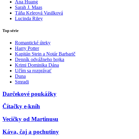
Ana Huang
Sarah J. Maas
Táňa Keleová Vasilková
Lucinda Riley
Top série
Romantické úteky
Harry Potter
Kapitán Stein a Notár Barbarič
Denník odvážneho bojka
Krimi Dominika Dána
Učím sa rozprávať
Duna
Smradi
Darčekové poukážky
Čítačky e-kníh
Vecičky od Martinusu
Káva, čaj a pochutiny