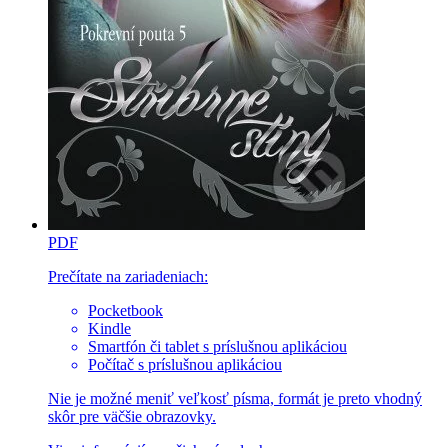
PDF
Prečítate na zariadeniach:
Pocketbook
Kindle
Smartfón či tablet s príslušnou aplikáciou
Počítač s príslušnou aplikáciou
Nie je možné meniť veľkosť písma, formát je preto vhodný
skôr pre väčšie obrazovky.