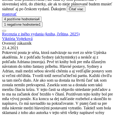
slovenskej sérii, do zbierky, ale ak to nieje plánované budem musieť
siahnuť aj po českom vydaní. Ďakujem
Čítať viac
reagovať
4 pozitívne hodnotenia
4
1 negatívne hodnotenie
1
Recenzia z iného vydania (kniha, čeština, 2025)
Viktória Vojteková
Overený zákazník
21.4.2021
Pokrevní pouta je séria, ktorá nadväzuje na svet zo série Upírska
akadémia. Je z pohľadu Sydney (alchymistky) a neskôr aj z
pohľadu Adriana (moroja). Prvé tri knihy boli pre mňa úžasným
návratom do tohto fantasy príbehu. Hlavné postavy, Sydney a
Adrian, mali medzi sebou skvelú chémiu a aj vedľajšie postavy som
si veľmi obľúbila. Tvorili totiž nerozľučiteľnú partiu. Každú chvíľu
sa tam niečo dialo. Ale ako som sa dostala na štvrtú časť tak som
zostala nemilo prekvapená. Zasekla som sa a dostala som takú
menšiu čítaciu krízu. V tejto časti sa objavilo striedanie pohľadov a
to ma na začiatok dosť brzdilo v čítaní. Pozitívum tejto knihy bol pre
mňa vývoj postáv. Ku koncu sa dej našťastie rozbehol a skončilo to
napínavo, čo má navnadilo na pokračovanie. V piatej časti sa pre
mňa iskrenie medzi hlavnými postavami vytratilo. Taktiež som bola
sklamaná z toho ako autorka v tejto sérii všetky napínavé scény