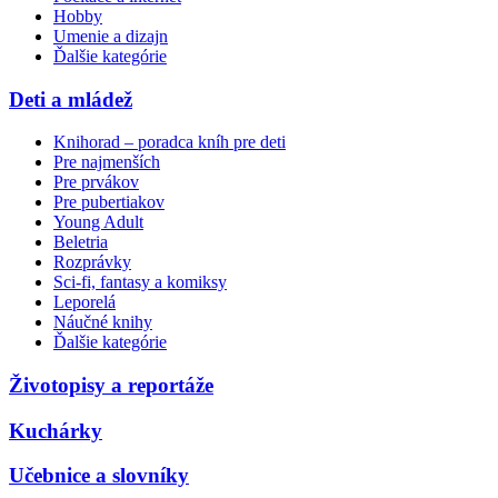
Hobby
Umenie a dizajn
Ďalšie kategórie
Deti a mládež
Knihorad – poradca kníh pre deti
Pre najmenších
Pre prvákov
Pre pubertiakov
Young Adult
Beletria
Rozprávky
Sci-fi, fantasy a komiksy
Leporelá
Náučné knihy
Ďalšie kategórie
Životopisy a reportáže
Kuchárky
Učebnice a slovníky