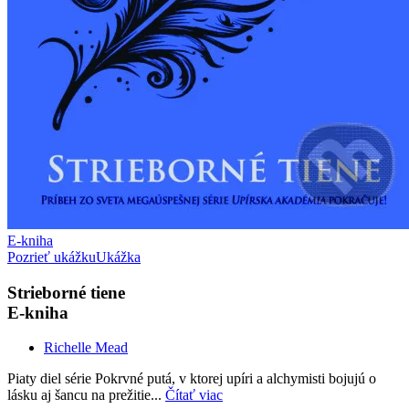
E-kniha
Pozrieť ukážku
Ukážka
Strieborné tiene
E-kniha
Richelle Mead
Piaty diel série Pokrvné putá, v ktorej upíri a alchymisti bojujú o
lásku aj šancu na prežitie...
Čítať viac