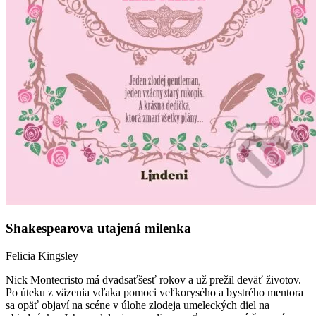
Shakespearova utajená milenka
Felicia Kingsley
Nick Montecristo má dvadsaťšesť rokov a už prežil deväť životov.
Po úteku z väzenia vďaka pomoci veľkorysého a bystrého mentora
sa opäť objaví na scéne v úlohe zlodeja umeleckých diel na