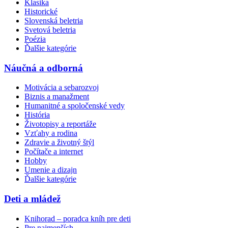
Klasika
Historické
Slovenská beletria
Svetová beletria
Poézia
Ďalšie kategórie
Náučná a odborná
Motivácia a sebarozvoj
Biznis a manažment
Humanitné a spoločenské vedy
História
Životopisy a reportáže
Vzťahy a rodina
Zdravie a životný štýl
Počítače a internet
Hobby
Umenie a dizajn
Ďalšie kategórie
Deti a mládež
Knihorad – poradca kníh pre deti
Pre najmenších