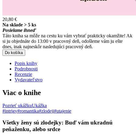
20,80 €
Na sklade > 5 ks
Posielame ihneď
Táto kniha sa môže na cestu ku vám vybrať prakticky okamžite! Ak
si ju objednáte do 13:00 v pracovný deň, odošleme vám ju ešte
dnes, inak najneskôr nasledujúci pracovný deň.
Do košíka
Popis knihy
Podrobnosti
Recenzie
Vydavateľstvo
Viac o knihe
Pozrieť ukážku
Ukážka
#intrigy
#romantika
#zlodeji
#utajenie
Všetky ženy sú zlodejky: Buď vám ukradnú
peňaženku, alebo srdce