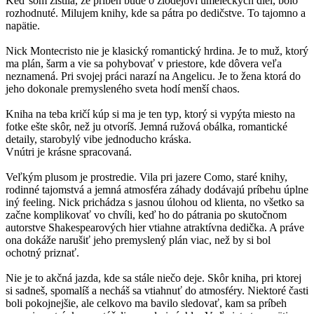
Keď som zistila, že príbeh bude o zlodejovi umeleckých diel, bolo
rozhodnuté. Milujem knihy, kde sa pátra po dedičstve. To tajomno a
napätie.
Nick Montecristo nie je klasický romantický hrdina. Je to muž, ktorý
ma plán, šarm a vie sa pohybovať v priestore, kde dôvera veľa
neznamená. Pri svojej práci narazí na Angelicu. Je to žena ktorá do
jeho dokonale premysleného sveta hodí menší chaos.
Kniha na teba kričí kúp si ma je ten typ, ktorý si vypýta miesto na
fotke ešte skôr, než ju otvoríš. Jemná ružová obálka, romantické
detaily, starobylý vibe jednoducho kráska.
Vnútri je krásne spracovaná.
Veľkým plusom je prostredie. Vila pri jazere Como, staré knihy,
rodinné tajomstvá a jemná atmosféra záhady dodávajú príbehu úplne
iný feeling. Nick prichádza s jasnou úlohou od klienta, no všetko sa
začne komplikovať vo chvíli, keď ho do pátrania po skutočnom
autorstve Shakespearových hier vtiahne atraktívna dedička. A práve
ona dokáže narušiť jeho premyslený plán viac, než by si bol
ochotný priznať.
Nie je to akčná jazda, kde sa stále niečo deje. Skôr kniha, pri ktorej
si sadneš, spomalíš a necháš sa vtiahnuť do atmosféry. Niektoré časti
boli pokojnejšie, ale celkovo ma bavilo sledovať, kam sa príbeh