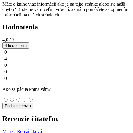
Máte o knihe viac informácií ako je na tejto stránke alebo ste našli
chybu? Budeme vám veľmi vďační, ak nám pomôžete s doplnením
informácií na našich stránkach.
Hodnotenia
4,0
/ 5
4 hodnotenia
0
4
0
0
0
Ako sa páčila kniha vám?
Pridať recenziu
Recenzie čitateľov
Marika Romaňáková