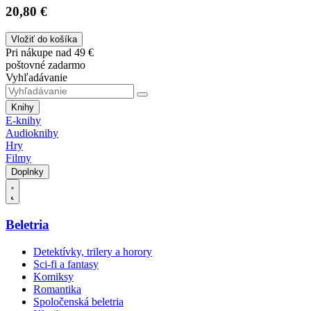
20,80 €
Vložiť do košíka
Pri nákupe nad 49 €
poštovné zadarmo
Vyhľadávanie
Knihy
E-knihy
Audioknihy
Hry
Filmy
Doplnky
Beletria
Detektívky, trilery a horory
Sci-fi a fantasy
Komiksy
Romantika
Spoločenská beletria