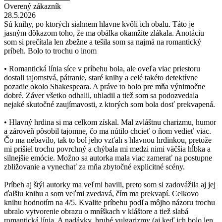
Overený zákazník
28.5.2026
Sú knihy, po ktorých siahnem hlavne kvôli ich obalu. Táto je
jasným dôkazom toho, že ma obálka okamžite zlákala. Anotáciu
som si prečítala len zbežne a tešila som sa najmä na romantický
príbeh. Bolo to trochu o inom
• Romantická línia síce v príbehu bola, ale oveľa viac priestoru
dostali tajomstvá, pátranie, staré knihy a celé takéto detektívne
pozadie okolo Shakespeara. A práve to bolo pre mňa výnimočne
dobré. Záver všetko odhalil, uhladil a tiež som sa podozvedala
nejaké skutočné zaujímavosti, z ktorých som bola dosť prekvapená.
• Hlavný hrdina si ma celkom získal. Mal zvláštnu charizmu, humor
a zároveň pôsobil tajomne, čo ma nútilo chcieť o ňom vedieť viac.
Čo ma nebavilo, tak to bol jeho vzťah s hlavnou hrdinkou, pretože
mi prišiel trochu povrchný a chýbala mi medzi nimi väčšia hĺbka a
silnejšie emócie. Možno sa autorka mala viac zamerať na postupne
zbližovanie a vynechať za mňa zbytočné explicitné scény.
Príbeh aj štýl autorky ma veľmi bavili, preto som si zadovážila aj jej
ďalšiu knihu a som veľmi zvedavá, čím ma prekvapí. Celkovo
knihu hodnotím na 4/5. Kvalite príbehu podľa môjho názoru trochu
ubralo vytvorenie obrazu o mníškach v kláštore a tiež slabá
romantická línia. A nadávky, hrubé vulgarizmy (aj keď ich bolo len