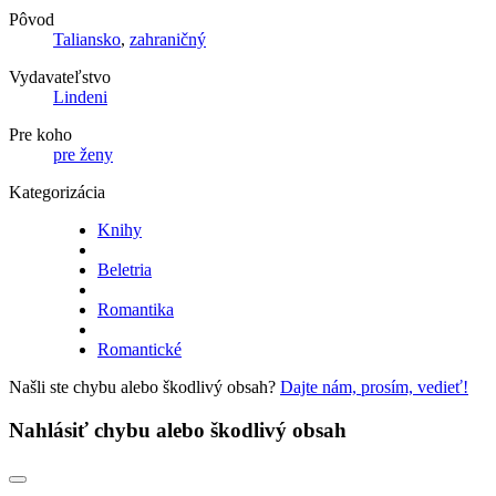
Pôvod
Taliansko
,
zahraničný
Vydavateľstvo
Lindeni
Pre koho
pre ženy
Kategorizácia
Knihy
Beletria
Romantika
Romantické
Našli ste chybu alebo škodlivý obsah?
Dajte nám, prosím, vedieť!
Nahlásiť chybu alebo škodlivý obsah