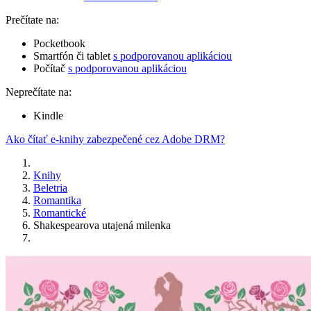
Prečítate na:
Pocketbook
Smartfón či tablet
s podporovanou aplikáciou
Počítač
s podporovanou aplikáciou
Neprečítate na:
Kindle
Ako čítať e-knihy zabezpečené cez Adobe DRM?
Knihy
Beletria
Romantika
Romantické
Shakespearova utajená milenka