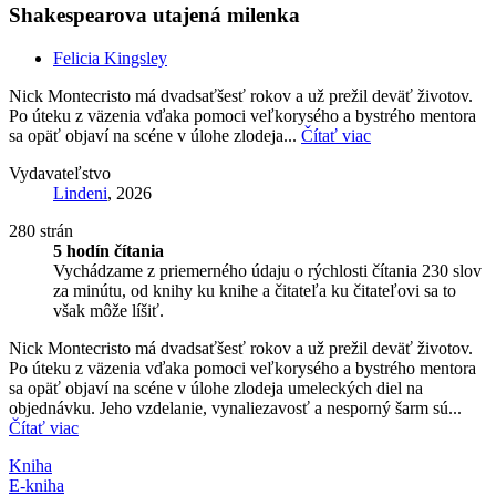
Shakespearova utajená milenka
Felicia Kingsley
Nick Montecristo má dvadsaťšesť rokov a už prežil deväť životov.
Po úteku z väzenia vďaka pomoci veľkorysého a bystrého mentora
sa opäť objaví na scéne v úlohe zlodeja...
Čítať viac
Vydavateľstvo
Lindeni
, 2026
280 strán
5 hodín čítania
Vychádzame z priemerného údaju o rýchlosti čítania 230 slov
za minútu, od knihy ku knihe a čitateľa ku čitateľovi sa to
však môže líšiť.
Nick Montecristo má dvadsaťšesť rokov a už prežil deväť životov.
Po úteku z väzenia vďaka pomoci veľkorysého a bystrého mentora
sa opäť objaví na scéne v úlohe zlodeja umeleckých diel na
objednávku. Jeho vzdelanie, vynaliezavosť a nesporný šarm sú...
Čítať viac
Kniha
E-kniha