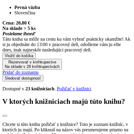
Pevná väzba
Slovenčina
Cena:
20,80 €
Na sklade > 5 ks
Posielame ihneď
Táto kniha sa môže na cestu ku vám vybrať prakticky okamžite! Ak
si ju objednáte do 13:00 v pracovný deň, odošleme vám ju ešte
dnes, inak najneskôr nasledujúci pracovný deň.
Vložiť do košíka
Rezervovať v kníhkupectve
Na sklade v 28 kníhkupectvách
Pridať do zoznamu
Sledovať dostupnosť
Dostupné v
23 knižniciach
.
Požičať v knižnici
V ktorých knižniciach majú túto knihu?
Chcete si túto knihu požičať z knižnice? Toto je zoznam knižníc, v
ktorých ju majú. Po kliknutí na názov vás presmerujeme priamo na