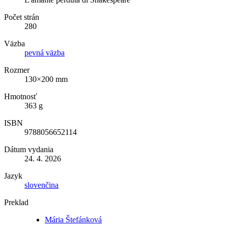
Počet strán
280
Väzba
pevná väzba
Rozmer
130×200 mm
Hmotnosť
363 g
ISBN
9788056652114
Dátum vydania
24. 4. 2026
Jazyk
slovenčina
Preklad
Mária Štefánková