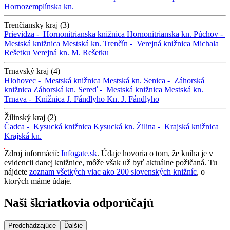
Hornozemplínska kn.
Trenčiansky kraj (3)
Prievidza -
Hornonitrianska knižnica
Hornonitrianska kn.
Púchov -
Mestská knižnica
Mestská kn.
Trenčín -
Verejná knižnica Michala
Rešetku
Verejná kn. M. Rešetku
Trnavský kraj (4)
Hlohovec -
Mestská knižnica
Mestská kn.
Senica -
Záhorská
knižnica
Záhorská kn.
Sereď -
Mestská knižnica
Mestská kn.
Trnava -
Knižnica J. Fándlyho
Kn. J. Fándlyho
Žilinský kraj (2)
Čadca -
Kysucká knižnica
Kysucká kn.
Žilina -
Krajská knižnica
Krajská kn.
Zdroj informácií:
Infogate.sk
. Údaje hovoria o tom, že kniha je v
evidencii danej knižnice, môže však už byť aktuálne požičaná. Tu
nájdete
zoznam všetkých viac ako 200 slovenských knižníc
, o
ktorých máme údaje.
Naši škriatkovia odporúčajú
Predchádzajúce
Ďalšie