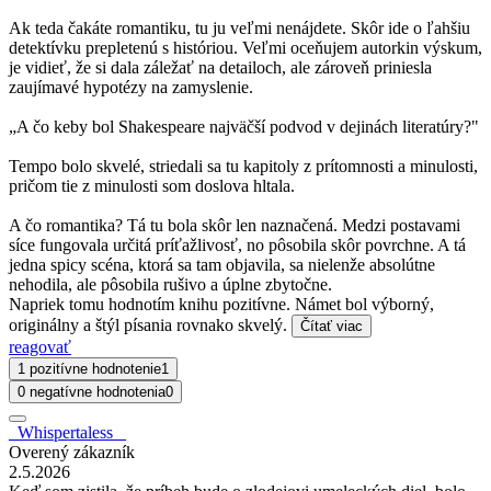
Ak teda čakáte romantiku, tu ju veľmi nenájdete. Skôr ide o ľahšiu
detektívku prepletenú s históriou. Veľmi oceňujem autorkin výskum,
je vidieť, že si dala záležať na detailoch, ale zároveň priniesla
zaujímavé hypotézy na zamyslenie.
„A čo keby bol Shakespeare najväčší podvod v dejinách literatúry?"
Tempo bolo skvelé, striedali sa tu kapitoly z prítomnosti a minulosti,
pričom tie z minulosti som doslova hltala.
A čo romantika? Tá tu bola skôr len naznačená. Medzi postavami
síce fungovala určitá príťažlivosť, no pôsobila skôr povrchne. A tá
jedna spicy scéna, ktorá sa tam objavila, sa nielenže absolútne
nehodila, ale pôsobila rušivo a úplne zbytočne.
Napriek tomu hodnotím knihu pozitívne. Námet bol výborný,
originálny a štýl písania rovnako skvelý.
Čítať viac
reagovať
1 pozitívne hodnotenie
1
0 negatívne hodnotenia
0
_Whispertaless _
Overený zákazník
2.5.2026