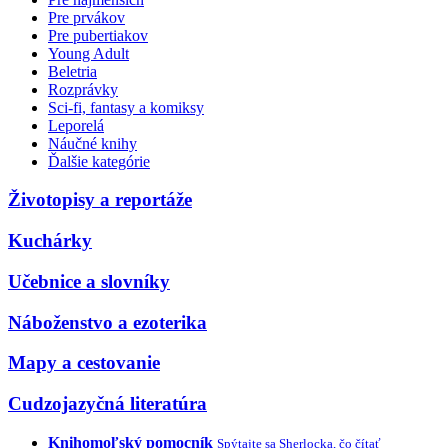
Pre prvákov
Pre pubertiakov
Young Adult
Beletria
Rozprávky
Sci-fi, fantasy a komiksy
Leporelá
Náučné knihy
Ďalšie kategórie
Životopisy a reportáže
Kuchárky
Učebnice a slovníky
Náboženstvo a ezoterika
Mapy a cestovanie
Cudzojazyčná literatúra
Knihomoľský pomocník
Spýtajte sa Sherlocka, čo čítať