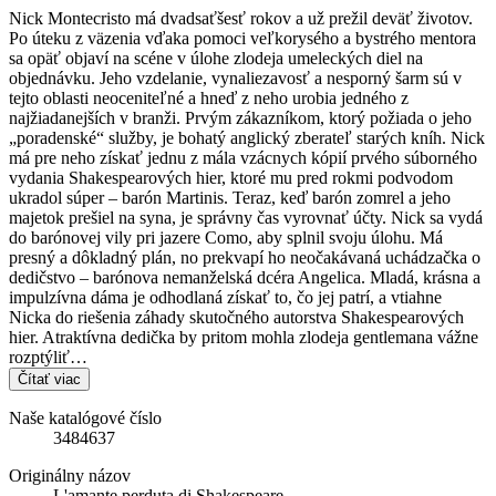
Nick Montecristo má dvadsaťšesť rokov a už prežil deväť životov.
Po úteku z väzenia vďaka pomoci veľkorysého a bystrého mentora
sa opäť objaví na scéne v úlohe zlodeja umeleckých diel na
objednávku. Jeho vzdelanie, vynaliezavosť a nesporný šarm sú v
tejto oblasti neoceniteľné a hneď z neho urobia jedného z
najžiadanejších v branži. Prvým zákazníkom, ktorý požiada o jeho
„poradenské“ služby, je bohatý anglický zberateľ starých kníh. Nick
má pre neho získať jednu z mála vzácnych kópií prvého súborného
vydania Shakespearových hier, ktoré mu pred rokmi podvodom
ukradol súper – barón Martinis. Teraz, keď barón zomrel a jeho
majetok prešiel na syna, je správny čas vyrovnať účty. Nick sa vydá
do barónovej vily pri jazere Como, aby splnil svoju úlohu. Má
presný a dôkladný plán, no prekvapí ho neočakávaná uchádzačka o
dedičstvo – barónova nemanželská dcéra Angelica. Mladá, krásna a
impulzívna dáma je odhodlaná získať to, čo jej patrí, a vtiahne
Nicka do riešenia záhady skutočného autorstva Shakespearových
hier. Atraktívna dedička by pritom mohla zlodeja gentlemana vážne
rozptýliť…
Čítať viac
Naše katalógové číslo
3484637
Originálny názov
L'amante perduta di Shakespeare