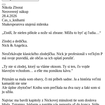
Nikola Zborai
Neoverený nákup
28.4.2026
Cas_s_knihami
Shakespearova utajená milenka
„Zistíš, že nielen pištole a nože sú zbrane. Môžu to byť aj ľudia…“
Zlodej a dedička.
Nick & Angelica.
Neočekávajte klasického zlodejíčka. Nick je profesionál s veľkým P
má svoje pravidlá, ale občas sa ich oplatí porušiť.
„Ty nie si zlodej, ktorý sa vláme oknom. Ty si ten, čo vojde
hlavným vchodom… a ešte mu ponúknu kávu.”
Priznám sa mala som obavy, či mi príbeh sadne. Ja a história veľmi
kamaráti nie sme
Ale úplne zbytočne! Knihu som prečítala na dva razy a fakt som si
ju užila.
Najviac ma bavili kapitoly z Nickovej minulosti tie som doslova
hltala. Tajomno, bádanie a napätie vás nepustia až do konca. Stále