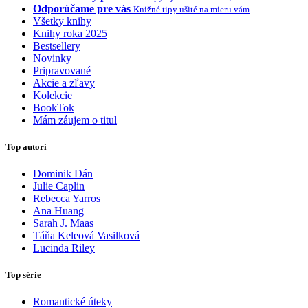
Odporúčame pre vás
Knižné tipy ušité na mieru vám
Všetky knihy
Knihy roka 2025
Bestsellery
Novinky
Pripravované
Akcie a zľavy
Kolekcie
BookTok
Mám záujem o titul
Top autori
Dominik Dán
Julie Caplin
Rebecca Yarros
Ana Huang
Sarah J. Maas
Táňa Keleová Vasilková
Lucinda Riley
Top série
Romantické úteky