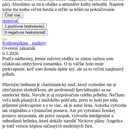
pár). Absolútne sa mi k obálke a atmosfére knihy nehodili. Napriek
tomu ma kniha veľmi bavila a určite sa teším na pokračovanie
Čítať viac
reagovať
1 pozitívne hodnotenie
1
0 negatívne hodnotenia
0
Knihomolkine_ maškrty
Overený zákazník
6.5.2026
Podľa nádhernej, jemne ružovej obálky so zlatou razbou som
očakávala oddychovú romantiku. O to väčšie bolo moje
prekvapenie, keď som dostala úplne iný, ale za to veľmi zaujímavý
príbeh.
Hlavným hrdinom je charizmatický muž, ktorý rozhodne nie je
obyčajným zlodejíčkom, ale profesionál špecializujúci sa na
umelecké diela. Navyše je aj rozprávačom celého príbehu. Nečítam
veľa kníh písaných z mužského pohľadu, preto to bolo pre mňa
príjemné prekvapenie a o to viac, ak je autor žena. Autorka vytvorila
tak originálnu a výnimočnú postavu. Ani pri vytváraní ženskej
postavy nezaostala, ale práve naopak, vytvorila inteligentnú a
odhodlanú hrdinku, ktorá dokáže narušiť Nickove plány. Angelica
je totiž vernou kópiou súčasných moderných žien.