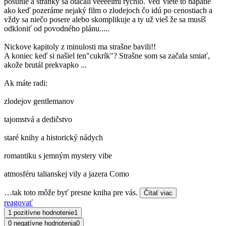
posunie a stránky sa otáčali veeeelmi rýchlo. Veď viete to napätie
ako keď pozeráme nejaký film o zlodejoch čo idú po cenostiach a
vždy sa niečo posere alebo skomplikuje a ty už vieš že sa musíš
odkloniť od povodného plánu.....
Nickove kapitoly z minulosti ma strašne bavili!!
A koniec keď si našiel ten"cukrík"? Strašne som sa začala smiať,
akože brutál prekvapko ...
Ak máte radi:
zlodejov gentlemanov
tajomstvá a dedičstvo
staré knihy a historický nádych
romantiku s jemným mystery vibe
atmosféru talianskej vily a jazera Como
…tak toto môže byť presne kniha pre vás.
Čítať viac
reagovať
1 pozitívne hodnotenie
1
0 negatívne hodnotenia
0