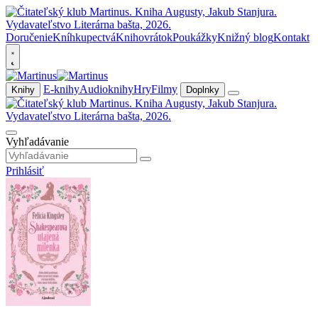
Doručenie
Kníhkupectvá
Knihovrátok
Poukážky
Knižný blog
Kontakt
E-knihy
Audioknihy
Hry
Filmy
Knihy
Doplnky
Vyhľadávanie
Prihlásiť