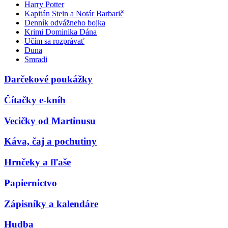
Harry Potter
Kapitán Stein a Notár Barbarič
Denník odvážneho bojka
Krimi Dominika Dána
Učím sa rozprávať
Duna
Smradi
Darčekové poukážky
Čítačky e-kníh
Vecičky od Martinusu
Káva, čaj a pochutiny
Hrnčeky a fľaše
Papiernictvo
Zápisníky a kalendáre
Hudba