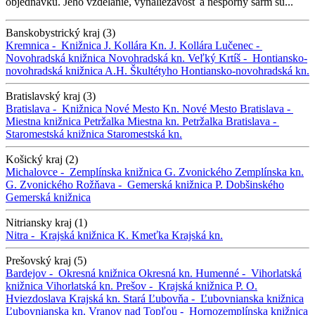
objednávku. Jeho vzdelanie, vynaliezavosť a nesporný šarm sú...
Banskobystrický kraj (3)
Kremnica -
Knižnica J. Kollára
Kn. J. Kollára
Lučenec -
Novohradská knižnica
Novohradská kn.
Veľký Krtíš -
Hontiansko-
novohradská knižnica A.H. Škultétyho
Hontiansko-novohradská kn.
Bratislavský kraj (3)
Bratislava -
Knižnica Nové Mesto
Kn. Nové Mesto
Bratislava -
Miestna knižnica Petržalka
Miestna kn. Petržalka
Bratislava -
Staromestská knižnica
Staromestská kn.
Košický kraj (2)
Michalovce -
Zemplínska knižnica G. Zvonického
Zemplínska kn.
G. Zvonického
Rožňava -
Gemerská knižnica P. Dobšinského
Gemerská knižnica
Nitriansky kraj (1)
Nitra -
Krajská knižnica K. Kmeťka
Krajská kn.
Prešovský kraj (5)
Bardejov -
Okresná knižnica
Okresná kn.
Humenné -
Vihorlatská
knižnica
Vihorlatská kn.
Prešov -
Krajská knižnica P. O.
Hviezdoslava
Krajská kn.
Stará Ľubovňa -
Ľubovnianska knižnica
Ľubovnianska kn.
Vranov nad Topľou -
Hornozemplínska knižnica