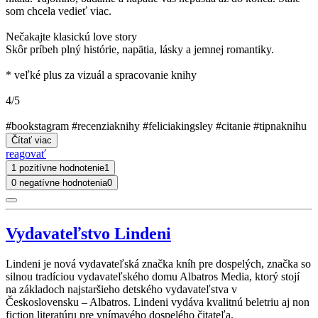
som chcela vedieť viac.
Nečakajte klasickú love story
Skôr príbeh plný histórie, napätia, lásky a jemnej romantiky.
* veľké plus za vizuál a spracovanie knihy
4/5
#bookstagram #recenziaknihy #feliciakingsley #citanie #tipnaknihu
Čítať viac
reagovať
1 pozitívne hodnotenie
1
0 negatívne hodnotenia
0
Vydavateľstvo Lindeni
Lindeni je nová vydavateľská značka kníh pre dospelých, značka so
silnou tradíciou vydavateľského domu Albatros Media, ktorý stojí
na základoch najstaršieho detského vydavateľstva v
Československu – Albatros. Lindeni vydáva kvalitnú beletriu aj non
fiction literatúru pre vnímavého dospelého čitateľa.