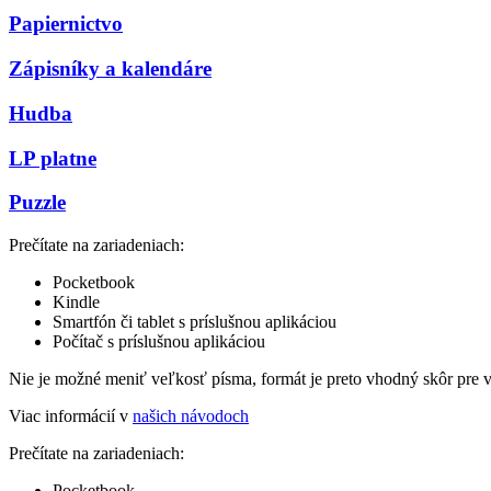
Papiernictvo
Zápisníky a kalendáre
Hudba
LP platne
Puzzle
Prečítate na zariadeniach:
Pocketbook
Kindle
Smartfón či tablet s príslušnou aplikáciou
Počítač s príslušnou aplikáciou
Nie je možné meniť veľkosť písma, formát je preto vhodný skôr pre 
Viac informácií v
našich návodoch
Prečítate na zariadeniach:
Pocketbook