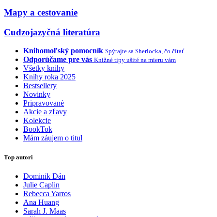
Mapy a cestovanie
Cudzojazyčná literatúra
Knihomoľský pomocník
Spýtajte sa Sherlocka, čo čítať
Odporúčame pre vás
Knižné tipy ušité na mieru vám
Všetky knihy
Knihy roka 2025
Bestsellery
Novinky
Pripravované
Akcie a zľavy
Kolekcie
BookTok
Mám záujem o titul
Top autori
Dominik Dán
Julie Caplin
Rebecca Yarros
Ana Huang
Sarah J. Maas