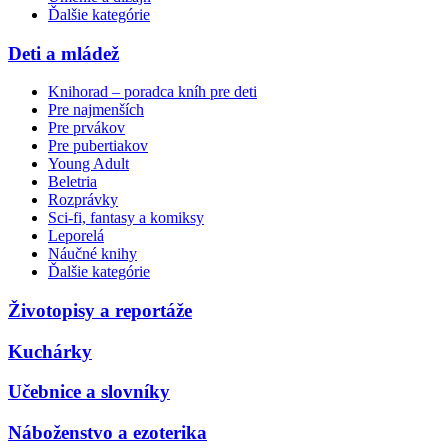
Ďalšie kategórie
Deti a mládež
Knihorad – poradca kníh pre deti
Pre najmenších
Pre prvákov
Pre pubertiakov
Young Adult
Beletria
Rozprávky
Sci-fi, fantasy a komiksy
Leporelá
Náučné knihy
Ďalšie kategórie
Životopisy a reportáže
Kuchárky
Učebnice a slovníky
Náboženstvo a ezoterika