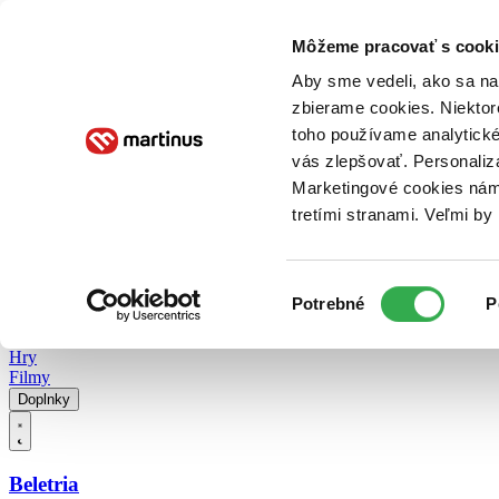
Doručenie
Kníhkupectvá
Knihovrátok
Poukážky
Knižný blog
Kontakt
Môžeme pracovať s cooki
Aby sme vedeli, ako sa na 
zbierame cookies. Niektor
E-knihy
Audioknihy
Hry
Filmy
Knihy
Doplnky
toho používame analytické
vás zlepšovať. Personaliz
Vyhľadávanie
Marketingové cookies nám 
tretími stranami. Veľmi b
Prihlásiť
Vyhľadávanie
Výber
Knihy
Potrebné
P
súhlasu
E-knihy
Audioknihy
Hry
Filmy
Doplnky
Beletria