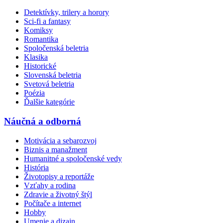
Detektívky, trilery a horory
Sci-fi a fantasy
Komiksy
Romantika
Spoločenská beletria
Klasika
Historické
Slovenská beletria
Svetová beletria
Poézia
Ďalšie kategórie
Náučná a odborná
Motivácia a sebarozvoj
Biznis a manažment
Humanitné a spoločenské vedy
História
Životopisy a reportáže
Vzťahy a rodina
Zdravie a životný štýl
Počítače a internet
Hobby
Umenie a dizajn