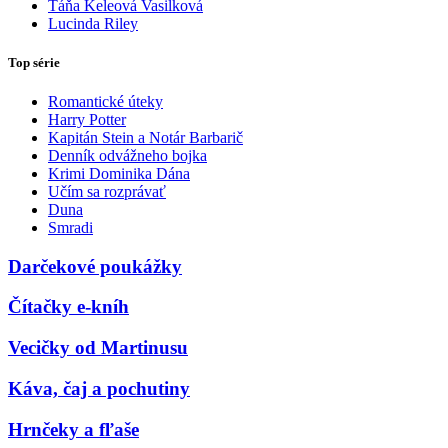
Táňa Keleová Vasilková
Lucinda Riley
Top série
Romantické úteky
Harry Potter
Kapitán Stein a Notár Barbarič
Denník odvážneho bojka
Krimi Dominika Dána
Učím sa rozprávať
Duna
Smradi
Darčekové poukážky
Čítačky e-kníh
Vecičky od Martinusu
Káva, čaj a pochutiny
Hrnčeky a fľaše