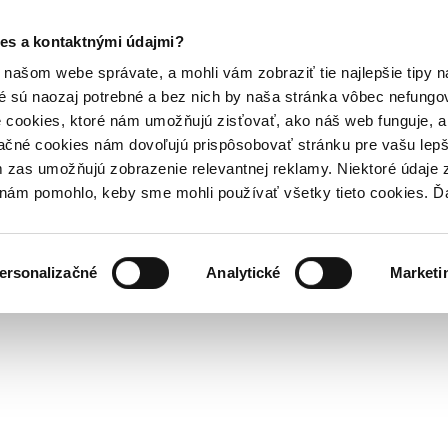
es a kontaktnými údajmi?
našom webe správate, a mohli vám zobraziť tie najlepšie tipy n
é sú naozaj potrebné a bez nich by naša stránka vôbec nefung
 cookies, ktoré nám umožňujú zisťovať, ako náš web funguje, a 
ačné cookies nám dovoľujú prispôsobovať stránku pre vašu lepši
zas umožňujú zobrazenie relevantnej reklamy. Niektoré údaje z
y nám pomohlo, keby sme mohli používať všetky tieto cookies. 
ersonalizačné
Analytické
Marketi