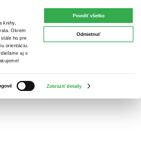
Povoliť všetko
a knihy,
ovala. Okrem
Odmietnuť
stále ho pre
u orientáciu.
dieľame aj s
Ďakujeme!
ngové
Zobraziť detaily