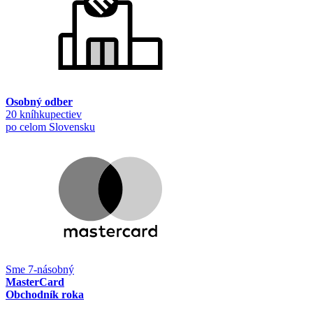
Osobný odber
20 kníhkupectiev
po celom Slovensku
Sme 7-násobný
MasterCard
Obchodník roka