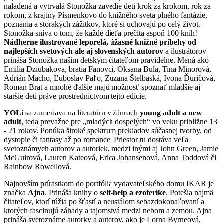
naladená a vytrvalá Stonožka zavedie deti krok za krokom, rok za
rokom, z krajiny Písmenkovo do knižného sveta plného fantázie,
poznania a storakých zážitkov, ktoré si uchovajú po celý život.
Stonožka sníva o tom, že každé dieťa prečíta aspoň 100 kníh!
Nádherne ilustrované leporelá, úžasné knižné príbehy od
najlepších svetových ale aj slovenských autorov
a ilustrátorov
prináša Stonožka našim detským čitateľom pravidelne. Mená ako
Emilia Dziubakova, bratia Fanovci, Oksana Bula, Tina Minorová,
Adrián Macho, Ľuboslav Paľo, Zuzana Štelbaská, Ivona Ďuričová,
Roman Brat a mnohé ďalšie majú možnosť spoznať mladšie aj
staršie deti práve prostredníctvom tejto edície.
YOLi
sa zameriava na literatúru v žánroch
young adult a new
adult
, teda prevažne pre „mladých dospelých“ vo veku približne 13
- 21 rokov. Ponúka široké spektrum prekladov súčasnej tvorby, od
dystopie či fantasy až po romance. Priestor tu dostáva veľa
svetoznámych autorov a autoriek, medzi inými aj John Green, Jamie
McGuirová, Lauren Kateová, Erica Johansenová, Anna Toddová či
Rainbow Rowellová.
Najnovším prírastkom do portfólia vydavateľského domu IKAR je
značka
Ajna
. Prináša knihy o
self-help a ezoterike
. Potešia najmä
čitateľov, ktorí túžia po šťastí a neustálom sebazdokonaľovaní a
ktorých fascinujú záhady a tajomstvá medzi nebom a zemou. Ajna
prináša svetoznáme autorky a autorov, ako je Lorna Byrneová,