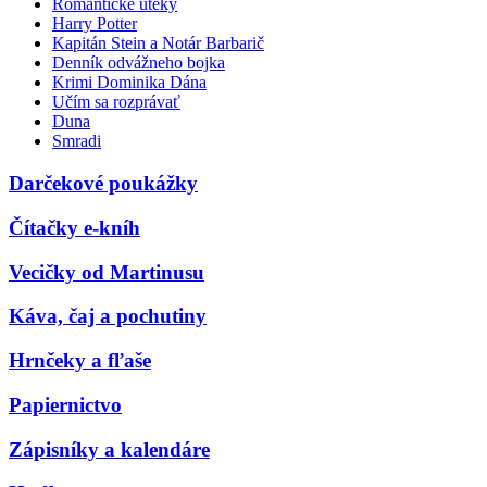
Romantické úteky
Harry Potter
Kapitán Stein a Notár Barbarič
Denník odvážneho bojka
Krimi Dominika Dána
Učím sa rozprávať
Duna
Smradi
Darčekové poukážky
Čítačky e-kníh
Vecičky od Martinusu
Káva, čaj a pochutiny
Hrnčeky a fľaše
Papiernictvo
Zápisníky a kalendáre