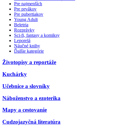
Pre najmenších
Pre prvákov
Pre pubertiakov
Young Adult
Beletria
Rozprávky
Sci-fi, fantasy a komiksy
Leporelá
Náučné knihy
Ďalšie kategórie
Životopisy a reportáže
Kuchárky
Učebnice a slovníky
Náboženstvo a ezoterika
Mapy a cestovanie
Cudzojazyčná literatúra