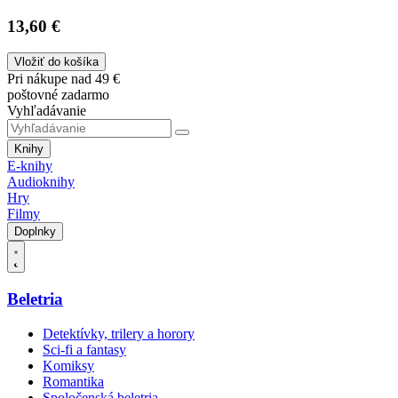
13,60 €
Vložiť do košíka
Pri nákupe nad 49 €
poštovné zadarmo
Vyhľadávanie
Knihy
E-knihy
Audioknihy
Hry
Filmy
Doplnky
Beletria
Detektívky, trilery a horory
Sci-fi a fantasy
Komiksy
Romantika
Spoločenská beletria