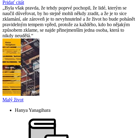
Pridať citát
Byla však pravda, že tehdy poprvé pochopil, že lidé, kterým se
naučil důveřovat, by ho stejně mohli někdy zradit, a že je to sice
zklamání, ale zároveň je to nevyhnutelné a že život ho bude pohánět
pravidelným tempem vpřed, protože za každého, kdo ho nějakým
způsobem zklame, se najde přinejmenším jedna osoba, která to
nikdy neudělá.
Malý život
Hanya Yanagihara