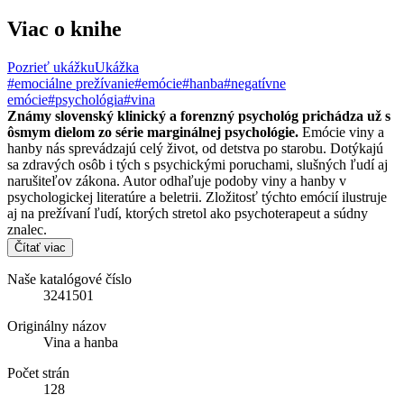
Viac o knihe
Pozrieť ukážku
Ukážka
#emociálne prežívanie
#emócie
#hanba
#negatívne
emócie
#psychológia
#vina
Známy slovenský klinický a forenzný psychológ prichádza už s
ôsmym dielom zo série marginálnej psychológie.
Emócie viny a
hanby nás sprevádzajú celý život, od detstva po starobu. Dotýkajú
sa zdravých osôb i tých s psychickými poruchami, slušných ľudí aj
narušiteľov zákona. Autor odhaľuje podoby viny a hanby v
psychologickej literatúre a beletrii. Zložitosť týchto emócií ilustruje
aj na prežívaní ľudí, ktorých stretol ako psychoterapeut a súdny
znalec.
Čítať viac
Naše katalógové číslo
3241501
Originálny názov
Vina a hanba
Počet strán
128