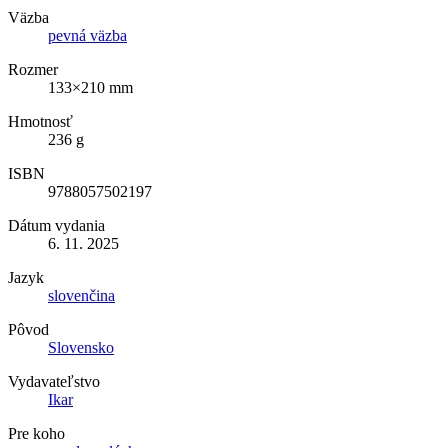
Väzba
pevná väzba
Rozmer
133×210 mm
Hmotnosť
236 g
ISBN
9788057502197
Dátum vydania
6. 11. 2025
Jazyk
slovenčina
Pôvod
Slovensko
Vydavateľstvo
Ikar
Pre koho