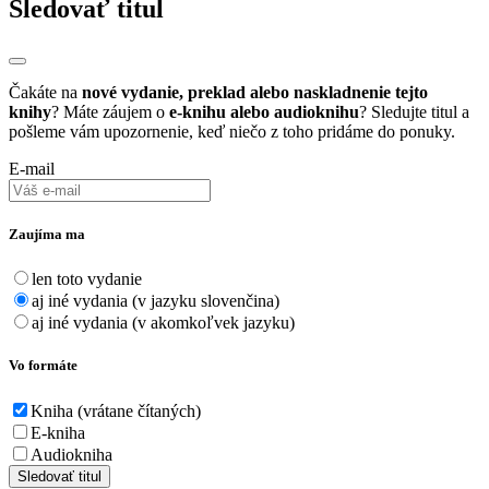
Sledovať titul
Čakáte na
nové vydanie, preklad alebo naskladnenie tejto
knihy
? Máte záujem o
e-knihu alebo audioknihu
? Sledujte titul a
pošleme vám upozornenie, keď niečo z toho pridáme do ponuky.
E-mail
Zaujíma ma
len toto vydanie
aj iné vydania (v jazyku slovenčina)
aj iné vydania (v akomkoľvek jazyku)
Vo formáte
Kniha (vrátane čítaných)
E-kniha
Audiokniha
Sledovať titul