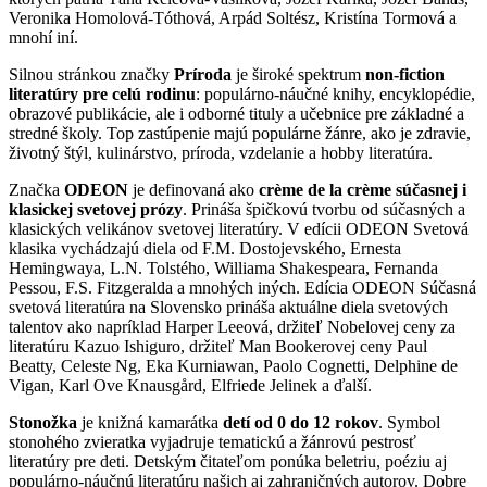
Veronika Homolová-Tóthová, Arpád Soltész, Kristína Tormová a
mnohí iní.
Silnou stránkou značky
Príroda
je široké spektrum
non-fiction
literatúry pre celú rodinu
: populárno-náučné knihy, encyklopédie,
obrazové publikácie, ale i odborné tituly a učebnice pre základné a
stredné školy. Top zastúpenie majú populárne žánre, ako je zdravie,
životný štýl, kulinárstvo, príroda, vzdelanie a hobby literatúra.
Značka
ODEON
je definovaná ako
crème de la crème súčasnej i
klasickej svetovej prózy
. Prináša špičkovú tvorbu od súčasných a
klasických velikánov svetovej literatúry. V edícii ODEON Svetová
klasika vychádzajú diela od F.M. Dostojevského, Ernesta
Hemingwaya, L.N. Tolstého, Williama Shakespeara, Fernanda
Pessou, F.S. Fitzgeralda a mnohých iných. Edícia ODEON Súčasná
svetová literatúra na Slovensko prináša aktuálne diela svetových
talentov ako napríklad Harper Leeová, držiteľ Nobelovej ceny za
literatúru Kazuo Ishiguro, držiteľ Man Bookerovej ceny Paul
Beatty, Celeste Ng, Eka Kurniawan, Paolo Cognetti, Delphine de
Vigan, Karl Ove Knausgård, Elfriede Jelinek a ďalší.
Stonožka
je knižná kamarátka
detí od 0 do 12 rokov
. Symbol
stonohého zvieratka vyjadruje tematickú a žánrovú pestrosť
literatúry pre deti. Detským čitateľom ponúka beletriu, poéziu aj
populárno-náučnú literatúru našich aj zahraničných autorov. Dobre