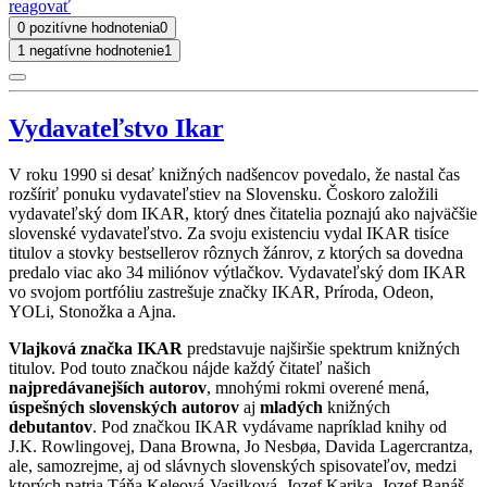
reagovať
0 pozitívne hodnotenia
0
1 negatívne hodnotenie
1
Vydavateľstvo Ikar
V roku 1990 si desať knižných nadšencov povedalo, že nastal čas
rozšíriť ponuku vydavateľstiev na Slovensku. Čoskoro založili
vydavateľský dom IKAR, ktorý dnes čitatelia poznajú ako najväčšie
slovenské vydavateľstvo. Za svoju existenciu vydal IKAR tisíce
titulov a stovky bestsellerov rôznych žánrov, z ktorých sa dovedna
predalo viac ako 34 miliónov výtlačkov. Vydavateľský dom IKAR
vo svojom portfóliu zastrešuje značky IKAR, Príroda, Odeon,
YOLi, Stonožka a Ajna.
Vlajková značka IKAR
predstavuje najširšie spektrum knižných
titulov. Pod touto značkou nájde každý čitateľ našich
najpredávanejších autorov
, mnohými rokmi overené mená,
úspešných slovenských autorov
aj
mladých
knižných
debutantov
. Pod značkou IKAR vydávame napríklad knihy od
J.K. Rowlingovej, Dana Browna, Jo Nesbøa, Davida Lagercrantza,
ale, samozrejme, aj od slávnych slovenských spisovateľov, medzi
ktorých patria Táňa Keleová-Vasilková, Jozef Karika, Jozef Banáš,