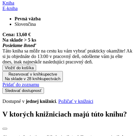
Kniha
E-kniha
Pevná väzba
Slovenčina
Cena:
13,60 €
Na sklade > 5 ks
Posielame ihneď
Táto kniha sa môže na cestu ku vám vybrať prakticky okamžite! Ak
si ju objednáte do 13:00 v pracovný deň, odošleme vám ju ešte
dnes, inak najneskôr nasledujúci pracovný deň.
Vložiť do košíka
Rezervovať v kníhkupectve
Na sklade v 28 kníhkupectvách
Pridať do zoznamu
Sledovať dostupnosť
Dostupné v
jednej knižnici
.
Požičať v knižnici
V ktorých knižniciach majú túto knihu?