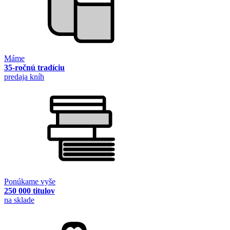
Máme
35-ročnú tradíciu
predaja kníh
Ponúkame vyše
250 000 titulov
na sklade