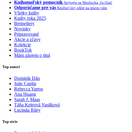
Knihomoľský pomocník
Spýtajte sa Sherlocka, čo čítať
Odporúčame pre vás
Knižné tipy ušité na mieru vám
Všetky knihy
Knihy roka 2025
Bestsellery
Novinky
Pripravované
Akcie a zľavy
Kolekcie
BookTok
Mám záujem o titul
Top autori
Dominik Dán
Julie Caplin
Rebecca Yarros
Ana Huang
Sarah J. Maas
Táňa Keleová Vasilková
Lucinda Riley
Top série