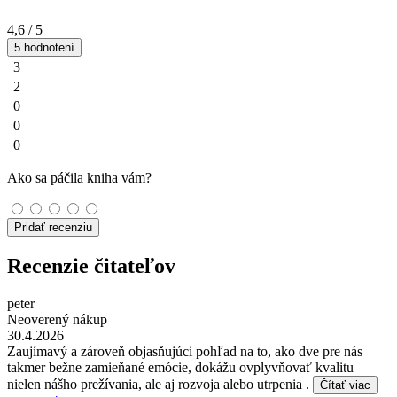
4,6
/ 5
5 hodnotení
3
2
0
0
0
Ako sa páčila kniha vám?
Pridať recenziu
Recenzie čitateľov
peter
Neoverený nákup
30.4.2026
Zaujímavý a zároveň objasňujúci pohľad na to, ako dve pre nás
takmer bežne zamieňané emócie, dokážu ovplyvňovať kvalitu
nielen nášho prežívania, ale aj rozvoja alebo utrpenia .
Čítať viac