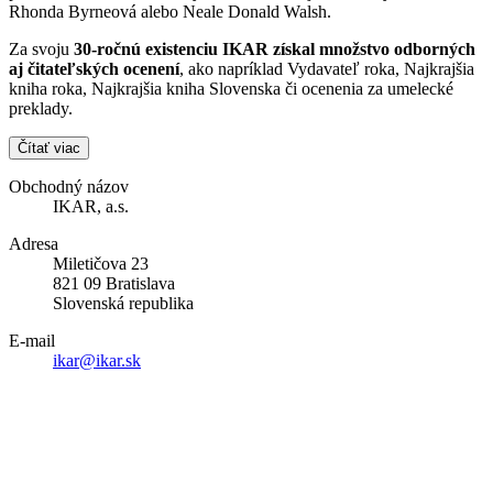
Rhonda Byrneová alebo Neale Donald Walsh.
Za svoju
30-ročnú existenciu IKAR získal množstvo odborných
aj čitateľských ocenení
, ako napríklad Vydavateľ roka, Najkrajšia
kniha roka, Najkrajšia kniha Slovenska či ocenenia za umelecké
preklady.
Čítať viac
Obchodný názov
IKAR, a.s.
Adresa
Miletičova 23
821 09 Bratislava
Slovenská republika
E-mail
ikar@ikar.sk