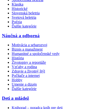
Klasika
Historické
Slovenská beletria
Svetová beletria
Poézia
Ďalšie kategórie
Náučná a odborná
Motivácia a sebarozvoj
Biznis a manažment
Humanitné a spoločenské vedy
História
Životopisy a reportáže
Vzťahy a rodina
Zdravie a životný štýl
Počítače a internet
Hobby
Umenie a dizajn
Ďalšie kategórie
Deti a mládež
Knihorad – poradca kníh pre deti