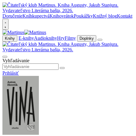
Doručenie
Kníhkupectvá
Knihovrátok
Poukážky
Knižný blog
Kontakt
E-knihy
Audioknihy
Hry
Filmy
Knihy
Doplnky
Vyhľadávanie
Prihlásiť