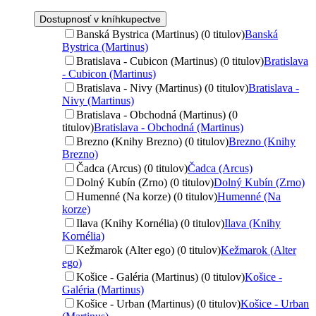
Dostupnosť v kníhkupectve
Banská Bystrica (Martinus) (0 titulov)
Banská
Bystrica (Martinus)
Bratislava - Cubicon (Martinus) (0 titulov)
Bratislava
- Cubicon (Martinus)
Bratislava - Nivy (Martinus) (0 titulov)
Bratislava -
Nivy (Martinus)
Bratislava - Obchodná (Martinus) (0
titulov)
Bratislava - Obchodná (Martinus)
Brezno (Knihy Brezno) (0 titulov)
Brezno (Knihy
Brezno)
Čadca (Arcus) (0 titulov)
Čadca (Arcus)
Dolný Kubín (Zrno) (0 titulov)
Dolný Kubín (Zrno)
Humenné (Na korze) (0 titulov)
Humenné (Na
korze)
Ilava (Knihy Kornélia) (0 titulov)
Ilava (Knihy
Kornélia)
Kežmarok (Alter ego) (0 titulov)
Kežmarok (Alter
ego)
Košice - Galéria (Martinus) (0 titulov)
Košice -
Galéria (Martinus)
Košice - Urban (Martinus) (0 titulov)
Košice - Urban