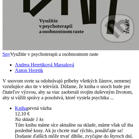
Sny
Využitie v psychoterapii a osobnostnom raste
Andrea Heretiková Marsalová
Anton Heretik
V snovom svete sa odohrávajú príbehy všetkých žánrov, nemenej
vzrušujúce ako tie v televízii. Dúfame, že kniha o snoch bude pre
čitateľov výzvou, aby sa viac zaoberali svojím duševným životom,
aby si vážili správy a posolstvá, ktoré vysiela psychika ...
Kniha
pevná väzba
12,10 €
Na sklade 1 ks
Túto knihu máme síce aktuálne na sklade, máme však už iba
posledné kusy. Ak ju chcete mať rýchlo, ponáhľajte sa!
Dodanie ďalších môže trvať dlhšie, zvyčajne do štyroch dní.