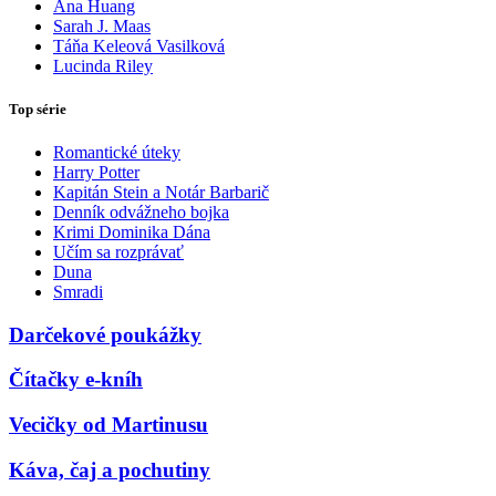
Ana Huang
Sarah J. Maas
Táňa Keleová Vasilková
Lucinda Riley
Top série
Romantické úteky
Harry Potter
Kapitán Stein a Notár Barbarič
Denník odvážneho bojka
Krimi Dominika Dána
Učím sa rozprávať
Duna
Smradi
Darčekové poukážky
Čítačky e-kníh
Vecičky od Martinusu
Káva, čaj a pochutiny