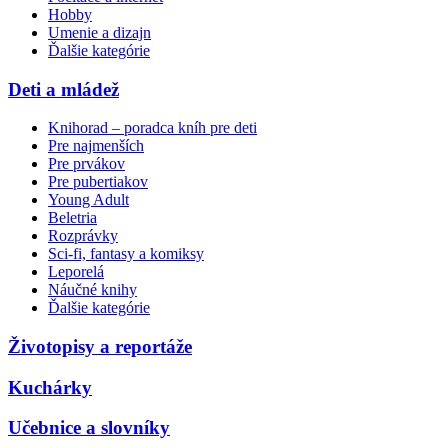
Hobby
Umenie a dizajn
Ďalšie kategórie
Deti a mládež
Knihorad – poradca kníh pre deti
Pre najmenších
Pre prvákov
Pre pubertiakov
Young Adult
Beletria
Rozprávky
Sci-fi, fantasy a komiksy
Leporelá
Náučné knihy
Ďalšie kategórie
Životopisy a reportáže
Kuchárky
Učebnice a slovníky