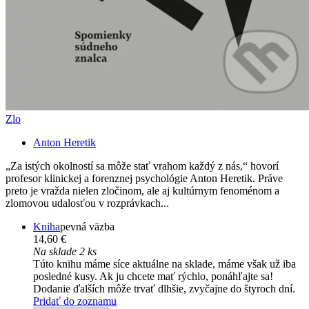
Zlo
Anton Heretik
„Za istých okolností sa môže stať vrahom každý z nás,“ hovorí
profesor klinickej a forenznej psychológie Anton Heretik. Práve
preto je vražda nielen zločinom, ale aj kultúrnym fenoménom a
zlomovou udalosťou v rozprávkach...
Kniha
pevná väzba
14,60 €
Na sklade 2 ks
Túto knihu máme síce aktuálne na sklade, máme však už iba
posledné kusy. Ak ju chcete mať rýchlo, ponáhľajte sa!
Dodanie ďalších môže trvať dlhšie, zvyčajne do štyroch dní.
Pridať do zoznamu