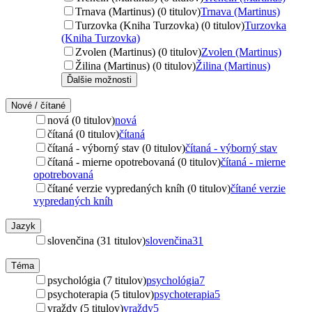
Trnava (Martinus) (0 titulov)
Trnava (Martinus)
Turzovka (Kniha Turzovka) (0 titulov)
Turzovka
(Kniha Turzovka)
Zvolen (Martinus) (0 titulov)
Zvolen (Martinus)
Žilina (Martinus) (0 titulov)
Žilina (Martinus)
Ďalšie možnosti
Nové / čítané
nová (0 titulov)
nová
čítaná (0 titulov)
čítaná
čítaná - výborný stav (0 titulov)
čítaná - výborný stav
čítaná - mierne opotrebovaná (0 titulov)
čítaná - mierne
opotrebovaná
čítané verzie vypredaných kníh (0 titulov)
čítané verzie
vypredaných kníh
Jazyk
slovenčina (31 titulov)
slovenčina
31
Téma
psychológia (7 titulov)
psychológia
7
psychoterapia (5 titulov)
psychoterapia
5
vraždy (5 titulov)
vraždy
5