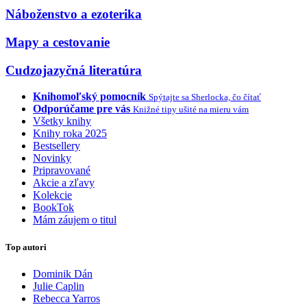
Náboženstvo a ezoterika
Mapy a cestovanie
Cudzojazyčná literatúra
Knihomoľský pomocník
Spýtajte sa Sherlocka, čo čítať
Odporúčame pre vás
Knižné tipy ušité na mieru vám
Všetky knihy
Knihy roka 2025
Bestsellery
Novinky
Pripravované
Akcie a zľavy
Kolekcie
BookTok
Mám záujem o titul
Top autori
Dominik Dán
Julie Caplin
Rebecca Yarros