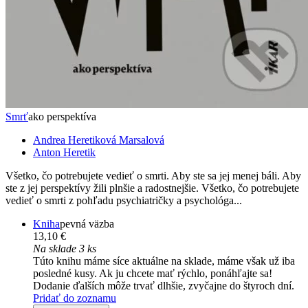
Smrť
ako perspektíva
Andrea Heretiková Marsalová
Anton Heretik
Všetko, čo potrebujete vedieť o smrti. Aby ste sa jej menej báli. Aby
ste z jej perspektívy žili plnšie a radostnejšie. Všetko, čo potrebujete
vedieť o smrti z pohľadu psychiatričky a psychológa...
Kniha
pevná väzba
13,10 €
Na sklade 3 ks
Túto knihu máme síce aktuálne na sklade, máme však už iba
posledné kusy. Ak ju chcete mať rýchlo, ponáhľajte sa!
Dodanie ďalších môže trvať dlhšie, zvyčajne do štyroch dní.
Pridať do zoznamu