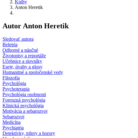
Knihy
Anton Heretik
Autor Anton Heretik
Sledovať autora
Beletria
Odborné a náučné
Životopisy a reportáže
Učebnice a slovníky
Eseje, úvahy a glosy
Humanitné a spoločenské vedy
Filozofia
Psychológia
Psychoterapia
Psychológia osobnosti
Forenzná psychológia
Klinická psychológia
Motivácia a sebarozvoj
Sebarozvoj
Medicína
Psychiatria
Detektívky, trilery a horory