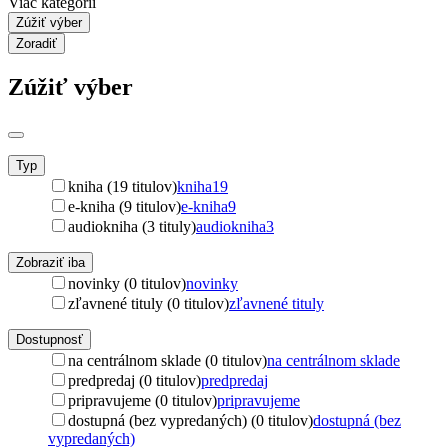
Viac kategórií
Zúžiť výber
Zoradiť
Zúžiť výber
Typ
kniha (19 titulov)
kniha
19
e-kniha (9 titulov)
e-kniha
9
audiokniha (3 tituly)
audiokniha
3
Zobraziť iba
novinky (0 titulov)
novinky
zľavnené tituly (0 titulov)
zľavnené tituly
Dostupnosť
na centrálnom sklade (0 titulov)
na centrálnom sklade
predpredaj (0 titulov)
predpredaj
pripravujeme (0 titulov)
pripravujeme
dostupná (bez vypredaných) (0 titulov)
dostupná (bez
vypredaných)