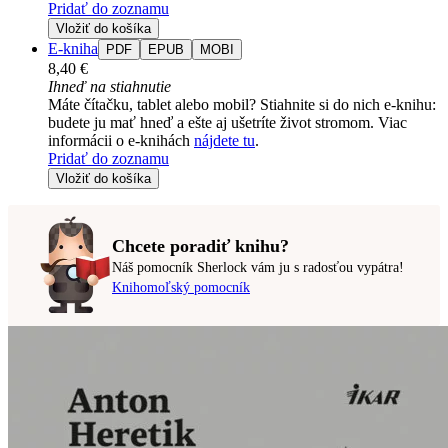
Pridať do zoznamu
Vložiť do košíka
E-kniha
PDF
EPUB
MOBI
8,40 €
Ihneď na stiahnutie
Máte čítačku, tablet alebo mobil? Stiahnite si do nich e-knihu:
budete ju mať hneď a ešte aj ušetríte život stromom. Viac
informácii o e-knihách
nájdete tu
.
Pridať do zoznamu
Vložiť do košíka
Chcete poradiť knihu?
Náš pomocník Sherlock vám ju s radosťou vypátra!
Knihomoľský pomocník