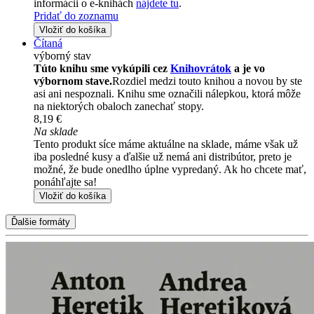
informácii o e-knihách
nájdete tu
.
Pridať do zoznamu
Vložiť do košíka
Čítaná
výborný stav
Túto knihu sme vykúpili cez
Knihovrátok
a je vo
výbornom stave.
Rozdiel medzi touto knihou a novou by ste
asi ani nespoznali. Knihu sme označili nálepkou, ktorá môže
na niektorých obaloch zanechať stopy.
8,19 €
Na sklade
Tento produkt síce máme aktuálne na sklade, máme však už
iba posledné kusy a ďalšie už nemá ani distribútor, preto je
možné, že bude onedlho úplne vypredaný. Ak ho chcete mať,
ponáhľajte sa!
Vložiť do košíka
Ďalšie formáty