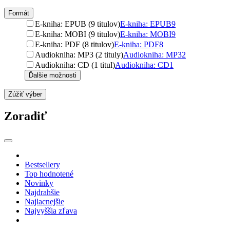
Formát
E-kniha: EPUB (9 titulov)
E-kniha: EPUB
9
E-kniha: MOBI (9 titulov)
E-kniha: MOBI
9
E-kniha: PDF (8 titulov)
E-kniha: PDF
8
Audiokniha: MP3 (2 tituly)
Audiokniha: MP3
2
Audiokniha: CD (1 titul)
Audiokniha: CD
1
Ďalšie možnosti
Zúžiť výber
Zoradiť
Bestsellery
Top hodnotené
Novinky
Najdrahšie
Najlacnejšie
Najvyššia zľava