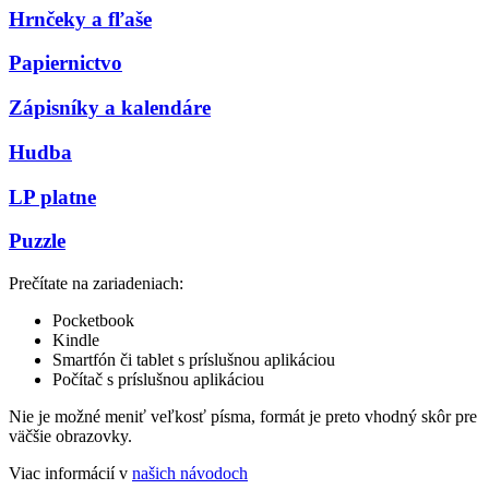
Hrnčeky a fľaše
Papiernictvo
Zápisníky a kalendáre
Hudba
LP platne
Puzzle
Prečítate na zariadeniach:
Pocketbook
Kindle
Smartfón či tablet s príslušnou aplikáciou
Počítač s príslušnou aplikáciou
Nie je možné meniť veľkosť písma, formát je preto vhodný skôr pre
väčšie obrazovky.
Viac informácií v
našich návodoch