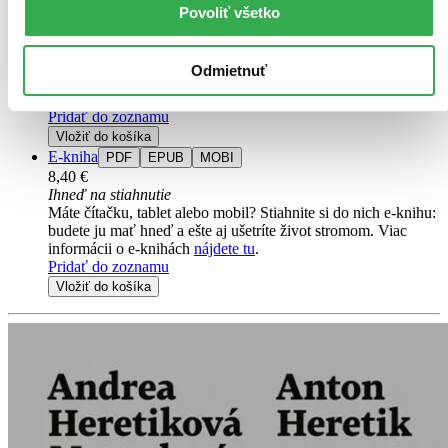
Kniha
pevná väzba
Povoliť všetko
11,70 €
Na sklade 1 ks
Túto knihu máme síce aktuálne na sklade, máme však už iba
Odmietnuť
posledné kusy. Ak ju chcete mať rýchlo, ponáhľajte sa!
Dodanie ďalších môže trvať dlhšie, zvyčajne do štyroch dní.
Pridať do zoznamu
Vložiť do košíka
E-kniha
PDF
EPUB
MOBI
8,40 €
Ihneď na stiahnutie
Máte čítačku, tablet alebo mobil? Stiahnite si do nich e-knihu:
budete ju mať hneď a ešte aj ušetríte život stromom. Viac
informácii o e-knihách
nájdete tu
.
Pridať do zoznamu
Vložiť do košíka