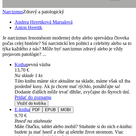
Narcizmus
Zdravý a patologický
Andrea Heretiková Marsalová
Anton Heretik
Je narcizmus fenoménom modernej doby alebo sprevádza človeka
počas celej histórie? Sú narcistickí len politici a celebrity alebo sa to
týka každého z nás? Môže byť narcizmus zdravý alebo je vždy
prejavom patológie? ...
Kniha
pevná väzba
13,70 €
Na sklade 1 ks
Túto knihu máme síce aktuálne na sklade, máme však už iba
posledné kusy. Ak ju chcete mať rýchlo, ponáhľajte sa!
Dodanie ďalších môže trvať dlhšie, zvyčajne do štyroch dní.
Pridať do zoznamu
Vložiť do košíka
E-kniha
PDF
EPUB
MOBI
9,70 €
Ihneď na stiahnutie
Máte čítačku, tablet alebo mobil? Stiahnite si do nich e-knihu:
budete ju mať hneď a ešte aj ušetríte život stromom. Viac