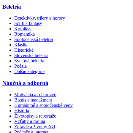
Beletria
Detektívky, trilery a horory
Sci-fi a fantasy
Komiksy
Romantika
Spoločenská beletria
Klasika
Historické
Slovenská beletria
Svetová beletria
Poézia
Ďalšie kategórie
Náučná a odborná
Motivácia a sebarozvoj
Biznis a manažment
Humanitné a spoločenské vedy
História
Životopisy a reportáže
Vzťahy a rodina
Zdravie a životný štýl
Počítače a internet