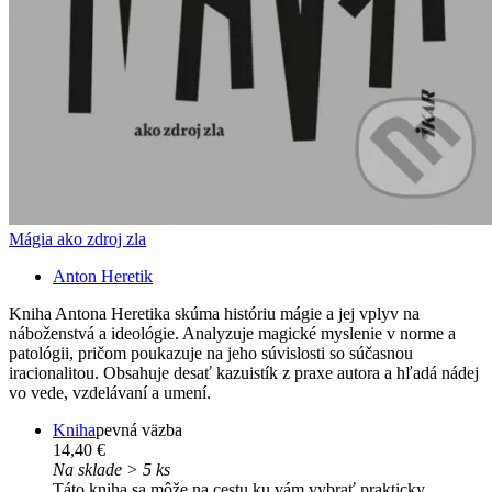
Mágia ako zdroj zla
Anton Heretik
Kniha Antona Heretika skúma históriu mágie a jej vplyv na
náboženstvá a ideológie. Analyzuje magické myslenie v norme a
patológii, pričom poukazuje na jeho súvislosti so súčasnou
iracionalitou. Obsahuje desať kazuistík z praxe autora a hľadá nádej
vo vede, vzdelávaní a umení.
Kniha
pevná väzba
14,40 €
Na sklade > 5 ks
Táto kniha sa môže na cestu ku vám vybrať prakticky