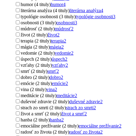
humor (4 tituly)
humor
4
literárna analýza (4 tituly)
literárna analýza
4
typológie osobnosti (3 tituly)
typológie osobnosti
3
osobnosti (3 tituly)
osobnosti
3
múdrosť (2 tituly)
múdrosť
2
život (2 tituly)
život
2
terapia (2 tituly)
terapia
2
mágia (2 tituly)
mágia
2
vedomie (2 tituly)
vedomie
2
úspech (2 tituly)
úspech
2
vzťahy (2 tituly)
vzťahy
2
smrť (2 tituly)
smrť
2
dobro (2 tituly)
dobro
2
emócie (2 tituly)
emócie
2
vina (2 tituly)
vina
2
meditácie (2 tituly)
meditácie
2
duševné zdravie (2 tituly)
duševné zdravie
2
strach zo smrti (2 tituly)
strach zo smrti
2
život a smrť (2 tituly)
život a smrť
2
hanba (2 tituly)
hanba
2
emociálne prežívanie (2 tituly)
emociálne prežívanie
2
radosť zo života (2 tituly)
radosť zo života
2