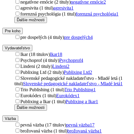
negatívne emócie (2 tituly)
negatívne emócie
2
agresivita (1 titul)
agresivita
1
forenzná psychológia (1 titul)
forenzná psychológia
1
Ďalšie možnosti
Pre koho
pre dospelých (4 tituly)
pre dospelých
4
Vydavateľstvo
Ikar (18 titulov)
Ikar
18
Psychoprof (4 tituly)
Psychoprof
4
Lindeni (2 tituly)
Lindeni
2
Publixing Ltd (2 tituly)
Publixing Ltd
2
Slovenské pedagogické nakladateľstvo - Mladé letá (1
titul)
Slovenské pedagogické nakladateľstvo - Mladé letá
1
Trio Publishing (1 titul)
Trio Publishing
1
Eurokódex (1 titul)
Eurokódex
1
Publixing a Ikar (1 titul)
Publixing a Ikar
1
Ďalšie možnosti
Väzba
pevná väzba (17 titulov)
pevná väzba
17
brožovaná väzba (1 titul)
brožovaná väzba
1