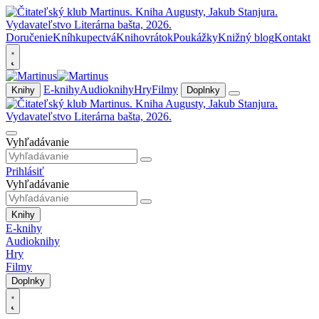
Doručenie
Kníhkupectvá
Knihovrátok
Poukážky
Knižný blog
Kontakt
E-knihy
Audioknihy
Hry
Filmy
Knihy
Doplnky
Vyhľadávanie
Prihlásiť
Vyhľadávanie
Knihy
E-knihy
Audioknihy
Hry
Filmy
Doplnky