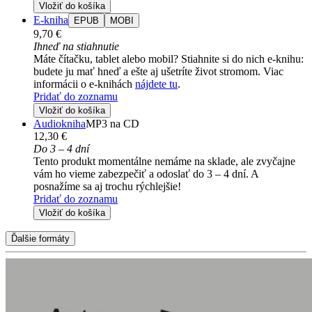
Vložiť do košíka
E-kniha
EPUB
MOBI
9,70 €
Ihneď na stiahnutie
Máte čítačku, tablet alebo mobil? Stiahnite si do nich e-knihu:
budete ju mať hneď a ešte aj ušetríte život stromom. Viac
informácii o e-knihách
nájdete tu
.
Pridať do zoznamu
Vložiť do košíka
Audiokniha
MP3 na CD
12,30 €
Do 3 – 4 dní
Tento produkt momentálne nemáme na sklade, ale zvyčajne
vám ho vieme zabezpečiť a odoslať do 3 – 4 dní. A
posnažíme sa aj trochu rýchlejšie!
Pridať do zoznamu
Vložiť do košíka
Ďalšie formáty