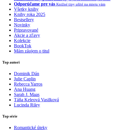
Odporúčame pre vás
Knižné tipy ušité na mieru vám
Všetky knihy
Knihy roka 2025
Bestsellery
Novinky
Pripravované
Akcie a zľavy
Kolekcie
BookTok
Mám záujem o titul
Top autori
Dominik Dán
Julie Caplin
Rebecca Yarros
Ana Huang
Sarah J. Maas
Táňa Keleová Vasilková
Lucinda Riley
Top série
Romantické úteky