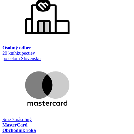
Osobný odber
20 kníhkupectiev
po celom Slovensku
Sme 7-násobný
MasterCard
Obchodník roka