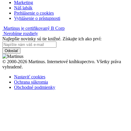
Marketing
Náš labák
Prehlásenie o cookies
Vyhlásenie o prístupnosti
Martinus je certifikovaný B Corp
Nerobíme rozdiely
Najlepšie novinky sú tie knižné. Získajte ich ako prví:
Odoslať
© 2000-2026 Martinus. Internetové kníhkupectvo. Všetky práva
vyhradené.
Nastaviť cookies
Ochrana súkromia
Obchodné podmienky