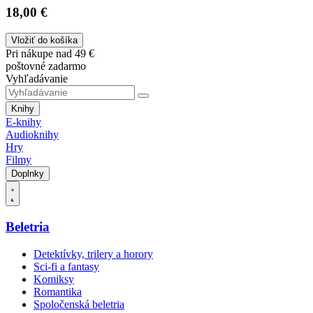
18,00 €
Vložiť do košíka
Pri nákupe nad 49 €
poštovné zadarmo
Vyhľadávanie
Knihy
E-knihy
Audioknihy
Hry
Filmy
Doplnky
Beletria
Detektívky, trilery a horory
Sci-fi a fantasy
Komiksy
Romantika
Spoločenská beletria