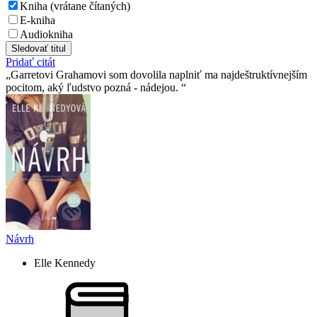
Kniha (vrátane čítaných)
E-kniha
Audiokniha
Sledovať titul
Pridať citát
Garretovi Grahamovi som dovolila naplniť ma najdeštruktívnejším
pocitom, aký ľudstvo pozná - nádejou.
Návrh
Elle Kennedy