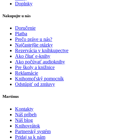
Doplnky
Nakupujte u nás
Doručenie
Platba
Prečo práve u nás?
Najčastejšie otázky
Rezervácia v kníhkupectve
Ako čítať e-knihy
Ako počúvať audioknihy
Pre školy a knižnice
Reklamácie
Knihomoľský pomocník
Odstúpiť od zmluvy
Martinus
Kontakty
Náš príbeh
Náš blog
Knihovrátok
Partnerský systém
Pridaj sa k nám