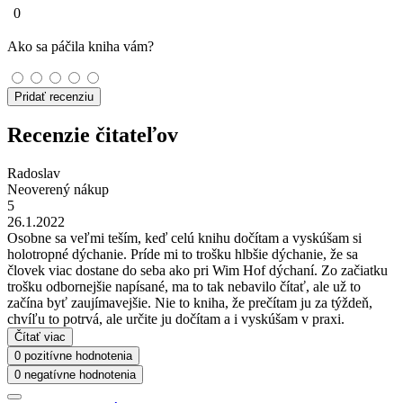
0
Ako sa páčila kniha vám?
Pridať recenziu
Recenzie čitateľov
Radoslav
Neoverený nákup
5
26.1.2022
Osobne sa veľmi teším, keď celú knihu dočítam a vyskúšam si
holotropné dýchanie. Príde mi to trošku hlbšie dýchanie, že sa
človek viac dostane do seba ako pri Wim Hof dýchaní. Zo začiatku
trošku odbornejšie napísané, ma to tak nebavilo čítať, ale už to
začína byť zaujímavejšie. Nie to kniha, že prečítam ju za týždeň,
chvíľu to potrvá, ale určite ju dočítam a i vyskúšam v praxi.
Čítať viac
0 pozitívne hodnotenia
0 negatívne hodnotenia