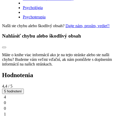
Psychológia
Psychoterapia
Našli ste chybu alebo škodlivý obsah?
Dajte nám, prosím, vedieť!
Nahlásiť chybu alebo škodlivý obsah
Máte o knihe viac informácií ako je na tejto stránke alebo ste našli
chybu? Budeme vám veľmi vďační, ak nám pomôžete s doplnením
informácií na našich stránkach.
Hodnotenia
4,4
/ 5
5 hodnotení
4
0
0
1