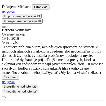
Ďakujem. Michaela
Čítať viac
reagovať
13 pozitívne hodnotenia
13
10 negatívne hodnotenia
10
Barbora Vermešová
Overený nákup
19.10.2016
Je to o vás
Teoretická príručka o tom, ako nás dych sprevádza po stáročia v
mnohých rituáloch a málokto si uvedomí jeho neoceniteľný prínos
do našich životoch, vyriešenia problémov, upokojenia mysle.
Holotropné dýchanie je prijateľnejšia metóda pre tých, ktorí sa
akýmkoľvek spôsobom zdráhajú psychotropných látok. Tu máte len
svoj dych, hudbu a fyzickú schránku. A hlas svojho dávno
strateného a zabudnutého ja...Dýchať vždy len na vlastné riziko. :)
Čítať viac
reagovať
9 pozitívne hodnotenia
9
4 negatívne hodnotenia
4