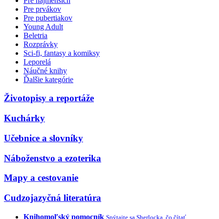
Pre najmenších
Pre prvákov
Pre pubertiakov
Young Adult
Beletria
Rozprávky
Sci-fi, fantasy a komiksy
Leporelá
Náučné knihy
Ďalšie kategórie
Životopisy a reportáže
Kuchárky
Učebnice a slovníky
Náboženstvo a ezoterika
Mapy a cestovanie
Cudzojazyčná literatúra
Knihomoľský pomocník
Spýtajte sa Sherlocka, čo čítať