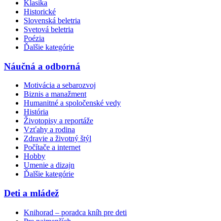
Klasika
Historické
Slovenská beletria
Svetová beletria
Poézia
Ďalšie kategórie
Náučná a odborná
Motivácia a sebarozvoj
Biznis a manažment
Humanitné a spoločenské vedy
História
Životopisy a reportáže
Vzťahy a rodina
Zdravie a životný štýl
Počítače a internet
Hobby
Umenie a dizajn
Ďalšie kategórie
Deti a mládež
Knihorad – poradca kníh pre deti