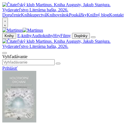
Doručenie
Kníhkupectvá
Knihovrátok
Poukážky
Knižný blog
Kontakt
E-knihy
Audioknihy
Hry
Filmy
Knihy
Doplnky
Vyhľadávanie
Prihlásiť