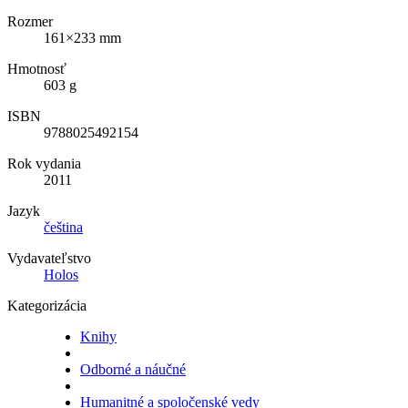
Rozmer
161×233 mm
Hmotnosť
603 g
ISBN
9788025492154
Rok vydania
2011
Jazyk
čeština
Vydavateľstvo
Holos
Kategorizácia
Knihy
Odborné a náučné
Humanitné a spoločenské vedy