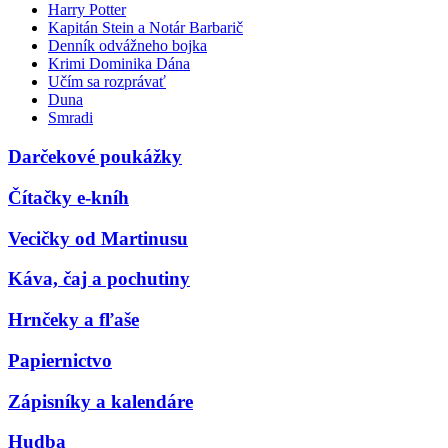
Harry Potter
Kapitán Stein a Notár Barbarič
Denník odvážneho bojka
Krimi Dominika Dána
Učím sa rozprávať
Duna
Smradi
Darčekové poukážky
Čítačky e-kníh
Vecičky od Martinusu
Káva, čaj a pochutiny
Hrnčeky a fľaše
Papiernictvo
Zápisníky a kalendáre
Hudba