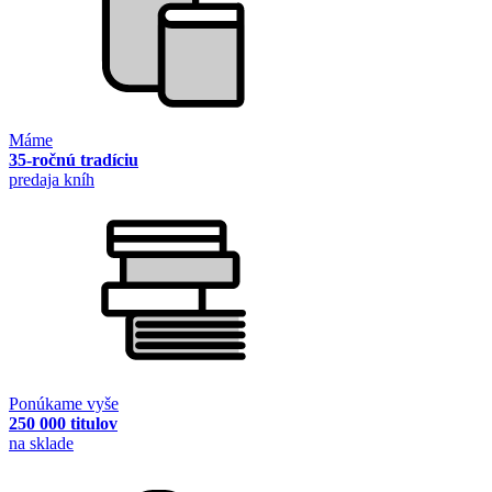
Máme
35-ročnú tradíciu
predaja kníh
Ponúkame vyše
250 000 titulov
na sklade