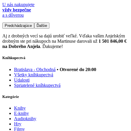
U nás nakupujete
vždy bezpečne
a s dôverou
Predchádzajúce
Ďalšie
Aj z drobných vecí sa dajú urobiť veľké. Vďaka vašim Anjelským
drobným ste pri nákupoch na Martinuse darovali už
1 501 846,00 €
na Dobrého Anjela
. Ďakujeme!
Kníhkupectvá
Bratislava - Obchodná
• Otvorené do 20:00
Všetky kníhkupectvá
Udalosti
Spriatelené kníhkupectvá
Kategórie
Knihy
E-knihy
Audioknihy
Hry
Filmy