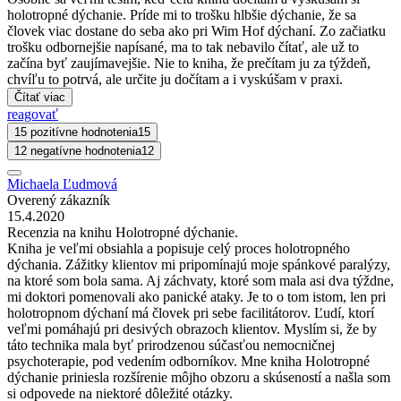
holotropné dýchanie. Príde mi to trošku hlbšie dýchanie, že sa
človek viac dostane do seba ako pri Wim Hof dýchaní. Zo začiatku
trošku odbornejšie napísané, ma to tak nebavilo čítať, ale už to
začína byť zaujímavejšie. Nie to kniha, že prečítam ju za týždeň,
chvíľu to potrvá, ale určite ju dočítam a i vyskúšam v praxi.
Čítať viac
reagovať
15 pozitívne hodnotenia
15
12 negatívne hodnotenia
12
Michaela Ľudmová
Overený zákazník
15.4.2020
Recenzia na knihu Holotropné dýchanie.
Kniha je veľmi obsiahla a popisuje celý proces holotropného
dýchania. Zážitky klientov mi pripomínajú moje spánkové paralýzy,
na ktoré som bola sama. Aj záchvaty, ktoré som mala asi dva týždne,
mi doktori pomenovali ako panické ataky. Je to o tom istom, len pri
holotropnom dýchaní má človek pri sebe facilitátorov. Ľudí, ktorí
veľmi pomáhajú pri desivých obrazoch klientov. Myslím si, že by
táto technika mala byť prirodzenou súčasťou nemocničnej
psychoterapie, pod vedením odborníkov. Mne kniha Holotropné
dýchanie priniesla rozšírenie môjho obzoru a skúseností a našla som
si odpovede na niektoré dôležité otázky.