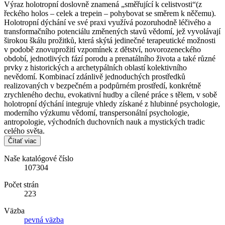
Výraz holotropní doslovně znamená „směřující k celistvosti“(z
řeckého holos – celek a trepein – pohybovat se směrem k něčemu).
Holotropní dýchání ve své praxi využívá pozoruhodně léčivého a
transformačního potenciálu změnených stavů vědomí, jež vyvolávají
širokou škálu prožitků, která skýtá jedinečné terapeutické možnosti
v podobě znovuprožití vzpomínek z dětství, novorozeneckého
období, jednotlivých fází porodu a prenatálního života a také různé
prvky z historických a archetypálních oblastí kolektivního
nevědomí. Kombinací zdánlivě jednoduchých prostředků
realizovaných v bezpečném a podpůrném prostředí, konkrétně
zrychleného dechu, evokativní hudby a cílené práce s tělem, v sobě
holotropní dýchání integruje vhledy získané z hlubinné psychologie,
moderního výzkumu vědomí, transpersonální psychologie,
antropologie, východních duchovních nauk a mystických tradic
celého světa.
Čítať viac
Naše katalógové číslo
107304
Počet strán
223
Väzba
pevná väzba