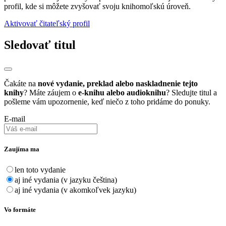
profil, kde si môžete zvyšovať svoju knihomoľskú úroveň.
Aktivovať čitateľský profil
Sledovať titul
Čakáte na
nové vydanie, preklad alebo naskladnenie tejto
knihy
? Máte záujem o
e-knihu alebo audioknihu
? Sledujte titul a
pošleme vám upozornenie, keď niečo z toho pridáme do ponuky.
E-mail
Zaujíma ma
len toto vydanie
aj iné vydania (v jazyku čeština)
aj iné vydania (v akomkoľvek jazyku)
Vo formáte