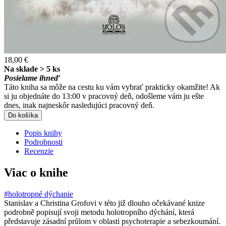
18,00 €
Na sklade > 5 ks
Posielame ihneď
Táto kniha sa môže na cestu ku vám vybrať prakticky okamžite! Ak
si ju objednáte do 13:00 v pracovný deň, odošleme vám ju ešte
dnes, inak najneskôr nasledujúci pracovný deň.
Do košíka
Popis knihy
Podrobnosti
Recenzie
Viac o knihe
#holotropné dýchanie
Stanislav a Christina Grofovi v této již dlouho očekávané knize
podrobně popisují svoji metodu holotropního dýchání, která
představuje zásadní průlom v oblasti psychoterapie a sebezkoumání.