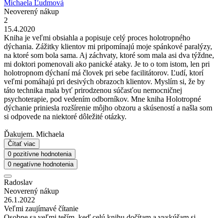
Michaela Ľudmová
Neoverený nákup
2
15.4.2020
Kniha je veľmi obsiahla a popisuje celý proces holotropného
dýchania. Zážitky klientov mi pripomínajú moje spánkové paralýzy,
na ktoré som bola sama. Aj záchvaty, ktoré som mala asi dva týždne,
mi doktori pomenovali ako panické ataky. Je to o tom istom, len pri
holotropnom dýchaní má človek pri sebe facilitátorov. Ľudí, ktorí
veľmi pomáhajú pri desivých obrazoch klientov. Myslím si, že by
táto technika mala byť prirodzenou súčasťou nemocničnej
psychoterapie, pod vedením odborníkov. Mne kniha Holotropné
dýchanie priniesla rozšírenie môjho obzoru a skúseností a našla som
si odpovede na niektoré dôležité otázky.
Ďakujem. Michaela
Čítať viac
0 pozitívne hodnotenia
0 negatívne hodnotenia
Radoslav
Neoverený nákup
26.1.2022
Veľmi zaujímavé čítanie
Osobne sa veľmi teším, keď celú knihu dočítam a vyskúšam si