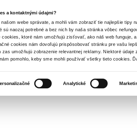
es a kontaktnými údajmi?
našom webe správate, a mohli vám zobraziť tie najlepšie tipy n
é sú naozaj potrebné a bez nich by naša stránka vôbec nefung
 cookies, ktoré nám umožňujú zisťovať, ako náš web funguje, a 
ačné cookies nám dovoľujú prispôsobovať stránku pre vašu lepši
zas umožňujú zobrazenie relevantnej reklamy. Niektoré údaje z
y nám pomohlo, keby sme mohli používať všetky tieto cookies. 
ersonalizačné
Analytické
Marketi