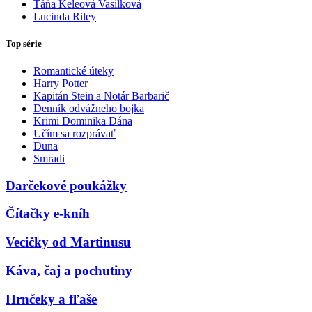
Táňa Keleová Vasilková
Lucinda Riley
Top série
Romantické úteky
Harry Potter
Kapitán Stein a Notár Barbarič
Denník odvážneho bojka
Krimi Dominika Dána
Učím sa rozprávať
Duna
Smradi
Darčekové poukážky
Čítačky e-kníh
Vecičky od Martinusu
Káva, čaj a pochutiny
Hrnčeky a fľaše