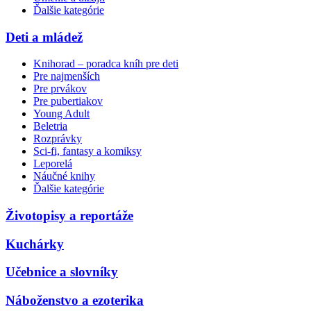
Ďalšie kategórie
Deti a mládež
Knihorad – poradca kníh pre deti
Pre najmenších
Pre prvákov
Pre pubertiakov
Young Adult
Beletria
Rozprávky
Sci-fi, fantasy a komiksy
Leporelá
Náučné knihy
Ďalšie kategórie
Životopisy a reportáže
Kuchárky
Učebnice a slovníky
Náboženstvo a ezoterika