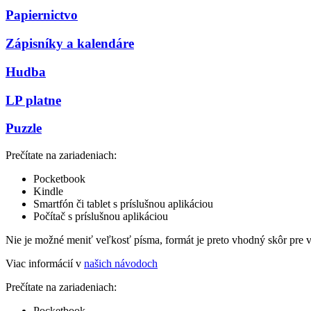
Papiernictvo
Zápisníky a kalendáre
Hudba
LP platne
Puzzle
Prečítate na zariadeniach:
Pocketbook
Kindle
Smartfón či tablet s príslušnou aplikáciou
Počítač s príslušnou aplikáciou
Nie je možné meniť veľkosť písma, formát je preto vhodný skôr pre 
Viac informácií v
našich návodoch
Prečítate na zariadeniach:
Pocketbook