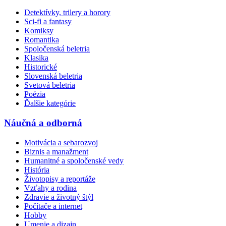
Detektívky, trilery a horory
Sci-fi a fantasy
Komiksy
Romantika
Spoločenská beletria
Klasika
Historické
Slovenská beletria
Svetová beletria
Poézia
Ďalšie kategórie
Náučná a odborná
Motivácia a sebarozvoj
Biznis a manažment
Humanitné a spoločenské vedy
História
Životopisy a reportáže
Vzťahy a rodina
Zdravie a životný štýl
Počítače a internet
Hobby
Umenie a dizajn