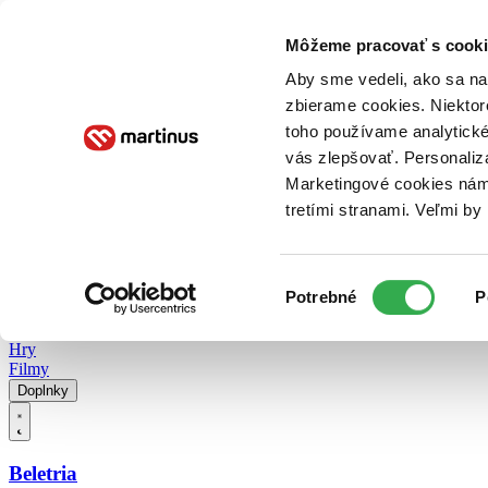
Doručenie
Kníhkupectvá
Knihovrátok
Poukážky
Knižný blog
Kontakt
Môžeme pracovať s cooki
Aby sme vedeli, ako sa na 
zbierame cookies. Niektor
E-knihy
Audioknihy
Hry
Filmy
Knihy
Doplnky
toho používame analytické
vás zlepšovať. Personaliz
Vyhľadávanie
Marketingové cookies nám 
tretími stranami. Veľmi b
Prihlásiť
Vyhľadávanie
Výber
Knihy
Potrebné
P
súhlasu
E-knihy
Audioknihy
Hry
Filmy
Doplnky
Beletria