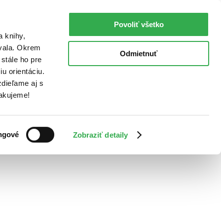
Povoliť všetko
a knihy,
ovala. Okrem
Odmietnuť
stále ho pre
u orientáciu.
dieľame aj s
Ďakujeme!
ngové
Zobraziť detaily