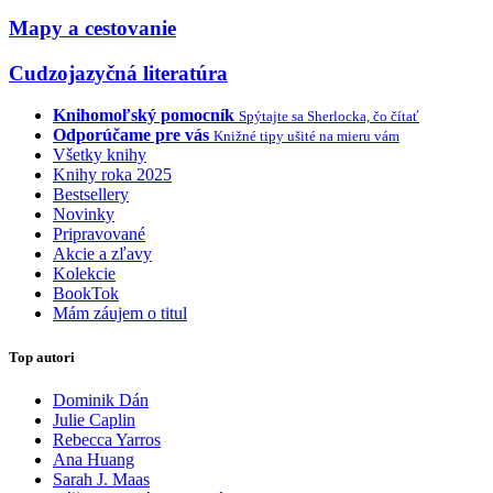
Mapy a cestovanie
Cudzojazyčná literatúra
Knihomoľský pomocník
Spýtajte sa Sherlocka, čo čítať
Odporúčame pre vás
Knižné tipy ušité na mieru vám
Všetky knihy
Knihy roka 2025
Bestsellery
Novinky
Pripravované
Akcie a zľavy
Kolekcie
BookTok
Mám záujem o titul
Top autori
Dominik Dán
Julie Caplin
Rebecca Yarros
Ana Huang
Sarah J. Maas