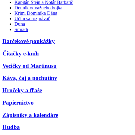
Kapitán Stein a Notár Barbarič
Denník odvážneho bojka
Krimi Dominika Dána
Učím sa rozprávať
Duna
Smradi
Darčekové poukážky
Čítačky e-kníh
Vecičky od Martinusu
Káva, čaj a pochutiny
Hrnčeky a fľaše
Papiernictvo
Zápisníky a kalendáre
Hudba