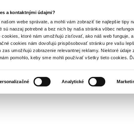
es a kontaktnými údajmi?
našom webe správate, a mohli vám zobraziť tie najlepšie tipy n
é sú naozaj potrebné a bez nich by naša stránka vôbec nefung
 cookies, ktoré nám umožňujú zisťovať, ako náš web funguje, a 
ačné cookies nám dovoľujú prispôsobovať stránku pre vašu lepši
zas umožňujú zobrazenie relevantnej reklamy. Niektoré údaje z
y nám pomohlo, keby sme mohli používať všetky tieto cookies. 
ersonalizačné
Analytické
Marketi