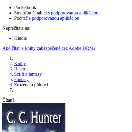
Pocketbook
Smartfón či tablet
s podporovanou aplikáciou
Počítač
s podporovanou aplikáciou
Neprečítate na:
Kindle
Ako čítať e-knihy zabezpečené cez Adobe DRM?
Knihy
Beletria
Sci-fi a fantasy
Fantasy
Zrozena o půlnoci
Čítaná