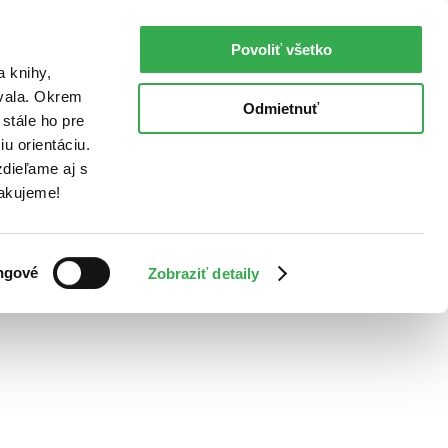
Povoliť všetko
a knihy,
ovala. Okrem
Odmietnuť
stále ho pre
u orientáciu.
dieľame aj s
Ďakujeme!
ngové
Zobraziť detaily