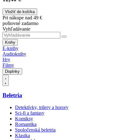
Vložiť do košíka
Pri nákupe nad 49 €
poštovné zadarmo
Vyhľadávanie
Knihy
E-knihy
Audioknihy
Hry
Filmy
Doplnky
Beletria
Detektívky, trilery a horory
Sci-fi a fantasy
Komiksy
Romantika
Spoločenská beletria
Klasika