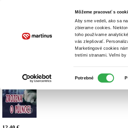
Doručenie
Kníhkupectvá
Knihovrátok
Poukážky
Knižný blog
Kontakt
Môžeme pracovať s cooki
Aby sme vedeli, ako sa na 
zbierame cookies. Niektor
E-knihy
Audioknihy
Hry
Filmy
Knihy
Doplnky
toho používame analytické
vás zlepšovať. Personaliz
Vyhľadávanie
Marketingové cookies nám 
tretími stranami. Veľmi b
Prihlásiť
Výber
Potrebné
P
súhlasu
12,40 €