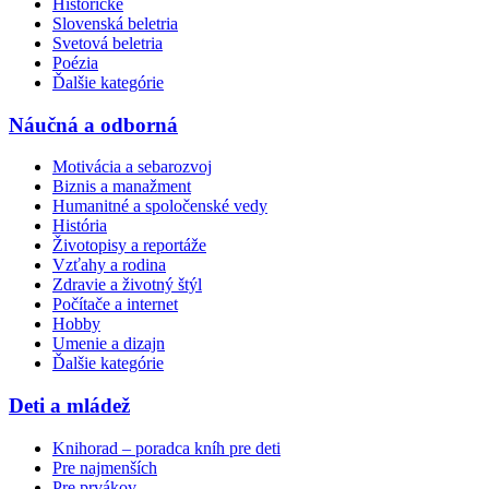
Historické
Slovenská beletria
Svetová beletria
Poézia
Ďalšie kategórie
Náučná a odborná
Motivácia a sebarozvoj
Biznis a manažment
Humanitné a spoločenské vedy
História
Životopisy a reportáže
Vzťahy a rodina
Zdravie a životný štýl
Počítače a internet
Hobby
Umenie a dizajn
Ďalšie kategórie
Deti a mládež
Knihorad – poradca kníh pre deti
Pre najmenších
Pre prvákov