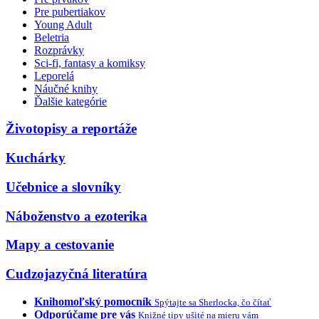
Pre pubertiakov
Young Adult
Beletria
Rozprávky
Sci-fi, fantasy a komiksy
Leporelá
Náučné knihy
Ďalšie kategórie
Životopisy a reportáže
Kuchárky
Učebnice a slovníky
Náboženstvo a ezoterika
Mapy a cestovanie
Cudzojazyčná literatúra
Knihomoľský pomocník
Spýtajte sa Sherlocka, čo čítať
Odporúčame pre vás
Knižné tipy ušité na mieru vám