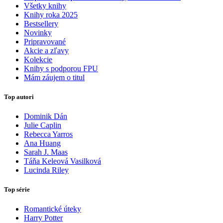
Všetky knihy
Knihy roka 2025
Bestsellery
Novinky
Pripravované
Akcie a zľavy
Kolekcie
Knihy s podporou FPU
Mám záujem o titul
Top autori
Dominik Dán
Julie Caplin
Rebecca Yarros
Ana Huang
Sarah J. Maas
Táňa Keleová Vasilková
Lucinda Riley
Top série
Romantické úteky
Harry Potter