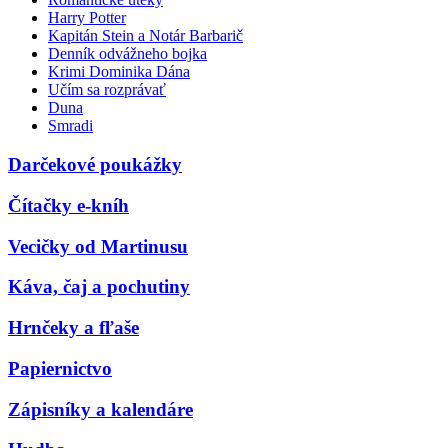
Harry Potter
Kapitán Stein a Notár Barbarič
Denník odvážneho bojka
Krimi Dominika Dána
Učím sa rozprávať
Duna
Smradi
Darčekové poukážky
Čítačky e-kníh
Vecičky od Martinusu
Káva, čaj a pochutiny
Hrnčeky a fľaše
Papiernictvo
Zápisníky a kalendáre