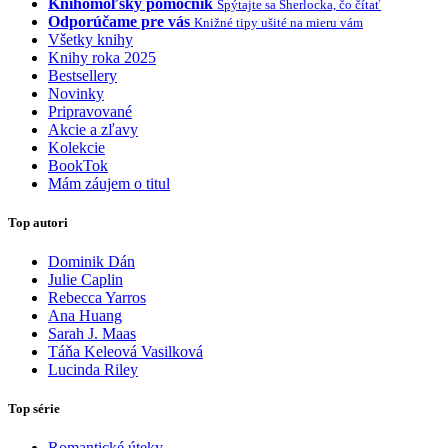
Knihomoľský pomocník
Spýtajte sa Sherlocka, čo čítať
Odporúčame pre vás
Knižné tipy ušité na mieru vám
Všetky knihy
Knihy roka 2025
Bestsellery
Novinky
Pripravované
Akcie a zľavy
Kolekcie
BookTok
Mám záujem o titul
Top autori
Dominik Dán
Julie Caplin
Rebecca Yarros
Ana Huang
Sarah J. Maas
Táňa Keleová Vasilková
Lucinda Riley
Top série
Romantické úteky