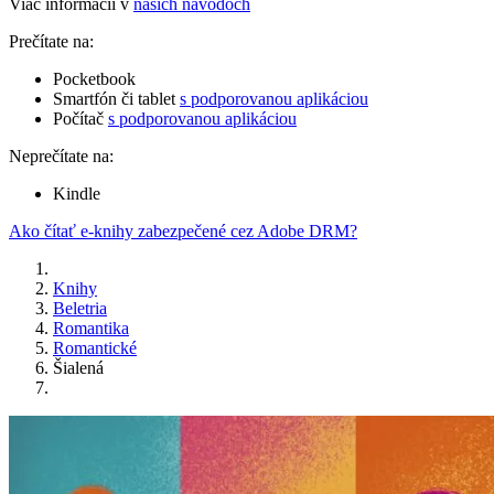
Viac informácií v
našich návodoch
Prečítate na:
Pocketbook
Smartfón či tablet
s podporovanou aplikáciou
Počítač
s podporovanou aplikáciou
Neprečítate na:
Kindle
Ako čítať e-knihy zabezpečené cez Adobe DRM?
Knihy
Beletria
Romantika
Romantické
Šialená