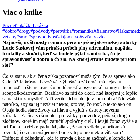
Viac o knihe
Pozrieť ukážku
Ukážka
#dobro
#drogy
#podvody
#pretvárka
#romantika
#šialenstvo
#láska
#medz
vzťahy
#smrť
#spravodlivosť
#tajomstvo
#vzťahy
#zlo
Najnovší, už štrnásty román z pera úspešnej slovenskej autorky
Lucie Saskovej vám prináša príbeh plný adrenalínu, napätia,
brutality a situácií, keď sa budete pýtať sami seba, čo je
spravodlivosť a dobro a čo zlo. Na ktorej strane budete pri tom
stáť?
Čo sa stane, ak si žena získa pozornosť muža tým, že sa správa ako
šialená? Je krásna, bezočivá, výbušná a zákerná, má nejasnú
minulosť a ešte nejasnejšiu budúcnosť a psychické traumy si lieči
sebapoškodzovaním. Bezhlavo sa rúti do akcií, nad ktorými je lepšie
sa najskôr zamyslieť. A či veríte alebo nie, je v tom dobrá! Nie však
natoľko, aby sa jej nezišiel niekto, kto vie, čo robí. Niekto ako on.
Obaja hodia staré životy za hlavu a vyjdú v ústrety novému
začiatku. Začína sa šou plná pretvárky, podvodov, peňazí, drog a
zločinov, ktoré im majú zaručiť spoločný cieľ. Lietajú čoraz vyššie a
nehľadia na riziko pádu. Myslia si, že sú rozdielni, a pritom sú
rovnakí, čo znamená jediné: bude v tejto hre niekto víťazom?
Trúfnete si odhadnúť, kde je pravda a kde sa začínajú a končia ich