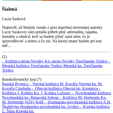
Šialená
Lucia Sasková
Najnovší, už štrnásty román z pera úspešnej slovenskej autorky
Lucie Saskovej vám prináša príbeh plný adrenalínu, napätia,
brutality a situácií, keď sa budete pýtať sami seba, čo je
spravodlivosť a dobro a čo zlo. Na ktorej strane budete pri tom
stáť...
(2)
-
Knižnica mesta Nováky
Kn. mesta Nováky
Trenčianske Teplice -
Mestská knižnica Trenčianske Teplice
Mestská kn. Trenčianske
Teplice
Banskobystrický kraj (7)
Banská Bystrica -
Verejná knižnica M. Kováča
Verejná kn. M.
Kováča
Cinobaňa -
Obecná knižnica
Obecná kn.
Kremnica -
Knižnica J. Kollára
Kn. J. Kollára
Lučenec -
Novohradská knižnica
Novohradská kn.
Rimavská Sobota -
Knižnica M. Hrebendu
Kn.
M. Hrebendu
Veľký Krtíš -
Hontiansko-novohradská knižnica A.H.
Škultétyho
Hontiansko-novohradská kn.
Zvolen -
Krajská knižnica
Ľ. Štúra
Krajská kn.