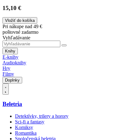
15,10 €
Vložiť do košíka
Pri nákupe nad 49 €
poštovné zadarmo
Vyhľadávanie
Knihy
E-knihy
Audioknihy
Hry
Filmy
Doplnky
Beletria
Detektívky, trilery a horory
Sci-fi a fantasy
Komiksy
Romantika
Spoločenská beletria