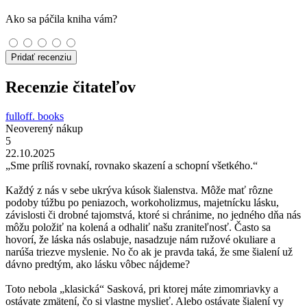
Ako sa páčila kniha vám?
Pridať recenziu
Recenzie čitateľov
fulloff. books
Neoverený nákup
5
22.10.2025
„Sme príliš rovnakí, rovnako skazení a schopní všetkého.“
Každý z nás v sebe ukrýva kúsok šialenstva. Môže mať rôzne
podoby túžbu po peniazoch, workoholizmus, majetnícku lásku,
závislosti či drobné tajomstvá, ktoré si chránime, no jedného dňa nás
môžu položiť na kolená a odhaliť našu zraniteľnosť. Často sa
hovorí, že láska nás oslabuje, nasadzuje nám ružové okuliare a
narúša triezve myslenie. No čo ak je pravda taká, že sme šialení už
dávno predtým, ako lásku vôbec nájdeme?
Toto nebola „klasická“ Sasková, pri ktorej máte zimomriavky a
ostávate zmätení, čo si vlastne myslieť. Alebo ostávate šialení vy