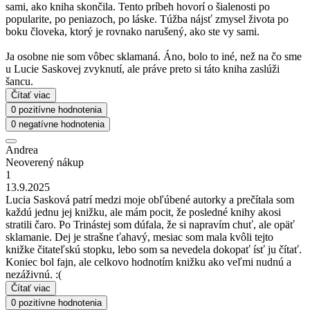
sami, ako kniha skončila. Tento príbeh hovorí o šialenosti po
popularite, po peniazoch, po láske. Túžba nájsť zmysel života po
boku človeka, ktorý je rovnako narušený, ako ste vy sami.
Ja osobne nie som vôbec sklamaná. Áno, bolo to iné, než na čo sme
u Lucie Saskovej zvyknutí, ale práve preto si táto kniha zaslúži
šancu.
Čítať viac
0 pozitívne hodnotenia
0 negatívne hodnotenia
Andrea
Neoverený nákup
1
13.9.2025
Lucia Sasková patrí medzi moje obľúbené autorky a prečítala som
každú jednu jej knižku, ale mám pocit, že posledné knihy akosi
stratili čaro. Po Trinástej som dúfala, že si napravím chuť, ale opäť
sklamanie. Dej je strašne ťahavý, mesiac som mala kvôli tejto
knižke čitateľskú stopku, lebo som sa nevedela dokopať ísť ju čítať.
Koniec bol fajn, ale celkovo hodnotím knižku ako veľmi nudnú a
nezáživnú. :(
Čítať viac
0 pozitívne hodnotenia