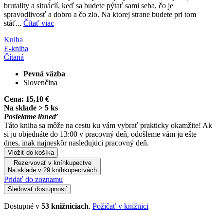
brutality a situácií, keď sa budete pýtať sami seba, čo je
spravodlivosť a dobro a čo zlo. Na ktorej strane budete pri tom
stáť...
Čítať viac
Kniha
E-kniha
Čítaná
Pevná väzba
Slovenčina
Cena:
15,10 €
Na sklade > 5 ks
Posielame ihneď
Táto kniha sa môže na cestu ku vám vybrať prakticky okamžite! Ak
si ju objednáte do 13:00 v pracovný deň, odošleme vám ju ešte
dnes, inak najneskôr nasledujúci pracovný deň.
Vložiť do košíka
Rezervovať v kníhkupectve
Na sklade v 29 kníhkupectvách
Pridať do zoznamu
Sledovať dostupnosť
Dostupné v
53 knižniciach
.
Požičať v knižnici