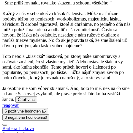
„Sme príliš rovnakí, rovnako skazení a schopní všetkého.“
Každý z nás v sebe ukrýva kúsok šialenstva. Môže mať rôzne
podoby túžbu po peniazoch, workoholizmus, majetnícku lásku,
závislosti či drobné tajomstvá, ktoré si chránime, no jedného dňa nás
môžu položiť na kolená a odhaliť našu zraniteľnosť. Často sa
hovorí, že láska nás oslabuje, nasadzuje nám ružové okuliare a
narúša triezve myslenie. No čo ak je pravda taká, že sme šialení už
dávno predtým, ako lásku vôbec nájdeme?
Toto nebola „klasická“ Sasková, pri ktorej máte zimomriavky a
ostávate zmätení, čo si vlastne myslieť. Alebo ostávate šialení vy
sami, ako kniha skončila. Tento príbeh hovorí o šialenosti po
popularite, po peniazoch, po láske. Túžba nájsť zmysel života po
boku človeka, ktorý je rovnako narušený, ako ste vy sami.
Ja osobne nie som vôbec sklamaná. Áno, bolo to iné, než na čo sme
u Lucie Saskovej zvyknutí, ale práve preto si táto kniha zaslúži
šancu.
Čítať viac
reagovať
5 pozitívne hodnotenia
5
0 negatívne hodnotenia
0
Barbara Lickova