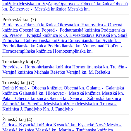
knižnica
Mestská kn.
Výčapy-Opatovce -
Obecná knižnica
Obecná
kn.
Želiezovce -
Mestská knižnica
Mestská kn.
Prešovský kraj (7)
Bardejov -
Okresná knižnica
Okresná kn.
Hranovnica -
Obecná
knižnica
Obecná kn.
Poprad -
Podtatranská knižnica
Podtatranská
kn.
Prešov -
Krajská knižnica P. O. Hviezdoslava
Krajská kn.
Stará
Ľubovňa -
Ľubovnianska knižnica
Ľubovnianska kn.
Svidník -
Podduklianska knižnica
Podduklianska kn.
Vranov nad Topľou -
Hornozemplínska knižnica
Hornozemplínska kn.
Trenčiansky kraj (2)
Prievidza -
Hornonitrianska knižnica
Hornonitrianska kn.
Trenčín -
Verejná knižnica Michala Rešetku
Verejná kn. M. Rešetku
Trnavský kraj (7)
Dolná Krupá -
Obecná knižnica
Obecná kn.
Galanta -
Galantská
knižnica
Galantská kn.
Hlohovec -
Mestská knižnica
Mestská kn.
Pata -
Obecná knižnica
Obecná kn.
Senica -
Záhorská knižnica
Záhorská kn.
Sereď -
Mestská knižnica
Mestská kn.
Trnava -
Knižnica J. Fándlyho
Kn. J. Fándlyho
Žilinský kraj (4)
Čadca -
Kysucká knižnica
Kysucká kn.
Kysucké Nové Mesto -
Mestská knižnica
Mestská kn.
Martin -
Turčianska knižnica