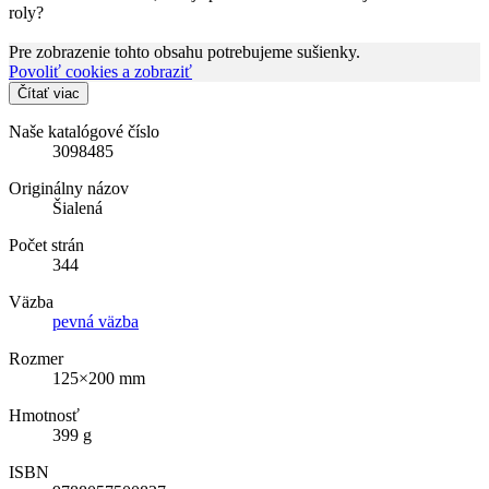
roly?
Pre zobrazenie tohto obsahu potrebujeme sušienky.
Povoliť cookies a zobraziť
Čítať viac
Naše katalógové číslo
3098485
Originálny názov
Šialená
Počet strán
344
Väzba
pevná väzba
Rozmer
125×200 mm
Hmotnosť
399 g
ISBN