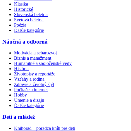
Klasika
Historické
Slovenská beletria
Svetová beletria
Poézia
Ďalšie kategórie
Náučná a odborná
Motivácia a sebarozvoj
Biznis a manažment
Humanitné a spoločenské vedy
História
Životopisy a reportáže
Vzťahy a rodina
Zdravie a životný štýl
Počítače a internet
Hobby
Umenie a dizajn
Ďalšie kategórie
Deti a mládež
Knihorad – poradca kníh pre deti