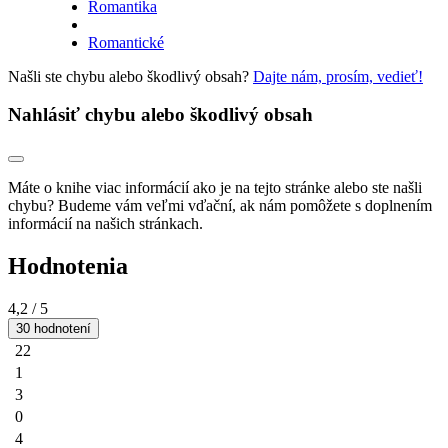
Romantika
Romantické
Našli ste chybu alebo škodlivý obsah?
Dajte nám, prosím, vedieť!
Nahlásiť chybu alebo škodlivý obsah
Máte o knihe viac informácií ako je na tejto stránke alebo ste našli
chybu? Budeme vám veľmi vďační, ak nám pomôžete s doplnením
informácií na našich stránkach.
Hodnotenia
4,2
/ 5
30 hodnotení
22
1
3
0
4