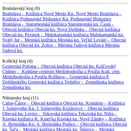
Bratislavský kraj (9)
Bratislava -
Knižnica Nové Mesto
Kn. Nové Mesto
Bratislava -
Knižnica Podunajské Biskupice
Kn. Podunajské Biskupice
Bratislava -
Staromestská knižnica
Staromestská kn.
Častá -
Obecná knižnica
Obecná kn.
Nová Dedinka -
Obecná knižnica
Obecná kn.
Pezinok -
Malokarpatská knižnica
Malokarpatská kn.
Svätý Jur -
Mestská knižnica
Mestská kn.
Veľké Leváre -
Obecná
knižnica
Obecná kn.
Zohor -
Miestna ľudová knižnica
Miestna
ľudová kn.
Košický kraj (4)
Gemerská Poloma -
Obecná knižnica
Obecná kn.
Kráľovský
Chlmec -
Kultúrne centrum Medzibodrožia a Použia
Kult. cent.
Medzibodrožia a Použia
Rožňava -
Gemerská knižnica P.
Dobšinského
Gemerská knižnica
Trebišov -
Zemplínska knižnica
Zemplínska kn.
Nitriansky kraj (11)
Cabaj-Čápor -
Obecná knižnica
Obecná kn.
Komárno -
Knižnica
J. Szinnyeiho
Kn. J. Szinnyeiho
Kozárovce -
Obecná knižnica
Obecná kn.
Levice -
Tekovská knižnica
Tekovská kn.
Nitra -
Krajská knižnica K. Kmeťka
Krajská kn.
Nové Zámky -
Knižnica
A. Bernoláka
Kn. A. Bernoláka
Prašice -
Obecná knižnica
Obecná
kn.
Šaľa -
Mestská knižnica
Mestská kn.
Štúrovo -
Mestská