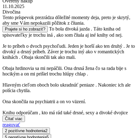
Overený nákup
11.10.2025
Divočina
Tento príspevok prezrádza dôležité momenty deja, preto je skrytý,
aby sme Vám nepokazili pôžitok z čítania.
To bola divoká jazda . Táto kniha od
Prajete si ho zobraziť?
spisovateľky je trochu iná , ako som čítala aj iné knihy od nej.
Je to príbeh o dvoch psychoľudi. Jeden je horší ako ten druhý . Je to
divoký a drsný príbeh. Záver je trochu iný ako v romantických
knihách . Obaja skončili tak ako mali.
Obaja hrdinovia sa mi nepáčili. Ona drsná žena čo sa rada bije s
hocikým a on mi prišiel trochu hlúpy chlap .
Hlavným cieľom oboch bolo ukradnúť peniaze . Nakoniec ich ale
polícia chytila.
Ona skončila na psychiatrii a on vo väzení.
Knihu odporúčam , kto má rád také drsné, sexy a divoké dvojice
Čítať viac
reagovať
2 pozitívne hodnotenia
2
5 negatívne hodnotenia
5