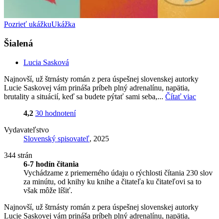
Pozrieť ukážku
Ukážka
Šialená
Lucia Sasková
Najnovší, už štrnásty román z pera úspešnej slovenskej autorky
Lucie Saskovej vám prináša príbeh plný adrenalínu, napätia,
brutality a situácií, keď sa budete pýtať sami seba,...
Čítať viac
4,2
30 hodnotení
Vydavateľstvo
Slovenský spisovateľ
, 2025
344 strán
6-7 hodín čítania
Vychádzame z priemerného údaju o rýchlosti čítania 230 slov
za minútu, od knihy ku knihe a čitateľa ku čitateľovi sa to
však môže líšiť.
Najnovší, už štrnásty román z pera úspešnej slovenskej autorky
Lucie Saskovej vám prináša príbeh plný adrenalínu, napätia,