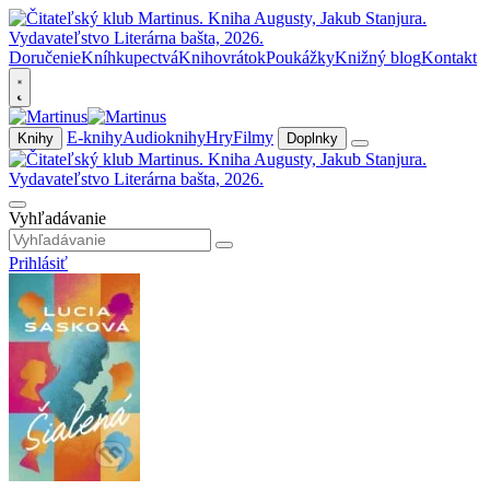
Doručenie
Kníhkupectvá
Knihovrátok
Poukážky
Knižný blog
Kontakt
E-knihy
Audioknihy
Hry
Filmy
Knihy
Doplnky
Vyhľadávanie
Prihlásiť