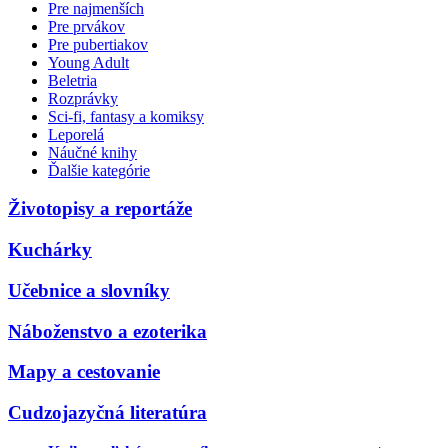
Pre najmenších
Pre prvákov
Pre pubertiakov
Young Adult
Beletria
Rozprávky
Sci-fi, fantasy a komiksy
Leporelá
Náučné knihy
Ďalšie kategórie
Životopisy a reportáže
Kuchárky
Učebnice a slovníky
Náboženstvo a ezoterika
Mapy a cestovanie
Cudzojazyčná literatúra