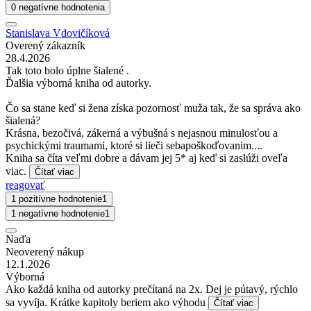
0 negatívne hodnotenia
Stanislava Vdovičíková
Overený zákazník
28.4.2026
Tak toto bolo úplne šialené .
Ďalšia výborná kniha od autorky.
Čo sa stane keď si žena získa pozornosť muža tak, že sa správa ako
šialená?
Krásna, bezočivá, zákerná a výbušná s nejasnou minulosťou a
psychickými traumami, ktoré si lieči sebapoškoďovanim....
Kniha sa číta veľmi dobre a dávam jej 5* aj keď si zaslúži oveľa
viac.
Čítať viac
reagovať
1 pozitívne hodnotenie
1
1 negatívne hodnotenie
1
Naďa
Neoverený nákup
12.1.2026
Výborná
Ako každá kniha od autorky prečítaná na 2x. Dej je pútavý, rýchlo
sa vyvíja. Krátke kapitoly beriem ako výhodu
Čítať viac