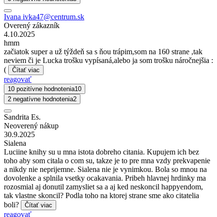
Ivana ivka47@centrum.sk
Overený zákazník
4.10.2025
hmm
začiatok super a už týždeň sa s ňou trápim,som na 160 strane ,tak
neviem či je Lucka trošku vypísaná,alebo ja som trošku náročnejšia :
(
Čítať viac
reagovať
10 pozitívne hodnotenia
10
2 negatívne hodnotenia
2
Sandrita Es.
Neoverený nákup
30.9.2025
Sialena
Luciine knihy su u mna istota dobreho citania. Kupujem ich bez
toho aby som citala o com su, takze je to pre mna vzdy prekvapenie
a nikdy nie neprijemne. Sialena nie je vynimkou. Bola so mnou na
dovolenke a splnila vsetky ocakavania. Pribeh hlavnej hrdinky ma
rozosmial aj donutil zamysliet sa a aj ked neskoncil happyendom,
tak vlastne skoncil? Podla toho na ktorej strane sme ako citatelia
boli?
Čítať viac
reagovať