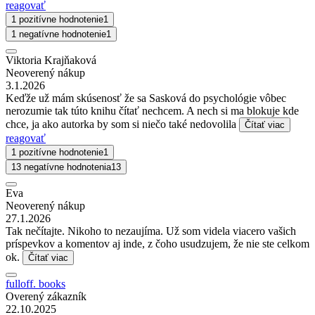
reagovať
1 pozitívne hodnotenie
1
1 negatívne hodnotenie
1
Viktoria Krajňaková
Neoverený nákup
3.1.2026
Keďže už mám skúsenosť že sa Sasková do psychológie vôbec
nerozumie tak túto knihu čítať nechcem. A nech si ma blokuje kde
chce, ja ako autorka by som si niečo také nedovolila
Čítať viac
reagovať
1 pozitívne hodnotenie
1
13 negatívne hodnotenia
13
Eva
Neoverený nákup
27.1.2026
Tak nečítajte. Nikoho to nezaujíma. Už som videla viacero vašich
príspevkov a komentov aj inde, z čoho usudzujem, že nie ste celkom
ok.
Čítať viac
fulloff. books
Overený zákazník
22.10.2025