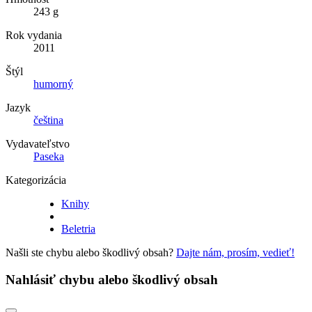
243 g
Rok vydania
2011
Štýl
humorný
Jazyk
čeština
Vydavateľstvo
Paseka
Kategorizácia
Knihy
Beletria
Našli ste chybu alebo škodlivý obsah?
Dajte nám, prosím, vedieť!
Nahlásiť chybu alebo škodlivý obsah