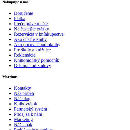
Nakupujte u nás
Doručenie
Platba
Prečo práve u nás?
Najčastejšie otázky
Rezervácia v kníhkupectve
Ako čítať e-knihy
Ako počúvať audioknihy
Pre školy a knižnice
Reklamácie
Knihomoľský pomocník
Odstúpiť od zmluvy
Martinus
Kontakty
Náš príbeh
Náš blog
Knihovrátok
Partnerský systém
Pridaj sa k nám
Marketing
Náš labák
Prehlásenie o cookies