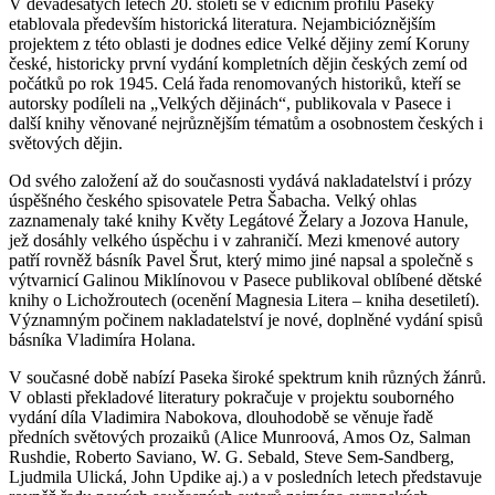
V devadesátých letech 20. století se v edičním profilu Paseky
etablovala především historická literatura. Nejambicióznějším
projektem z této oblasti je dodnes edice Velké dějiny zemí Koruny
české, historicky první vydání kompletních dějin českých zemí od
počátků po rok 1945. Celá řada renomovaných historiků, kteří se
autorsky podíleli na „Velkých dějinách“, publikovala v Pasece i
další knihy věnované nejrůznějším tématům a osobnostem českých i
světových dějin.
Od svého založení až do současnosti vydává nakladatelství i prózy
úspěšného českého spisovatele Petra Šabacha. Velký ohlas
zaznamenaly také knihy Květy Legátové Želary a Jozova Hanule,
jež dosáhly velkého úspěchu i v zahraničí. Mezi kmenové autory
patří rovněž básník Pavel Šrut, který mimo jiné napsal a společně s
výtvarnicí Galinou Miklínovou v Pasece publikoval oblíbené dětské
knihy o Lichožroutech (ocenění Magnesia Litera – kniha desetiletí).
Významným počinem nakladatelství je nové, doplněné vydání spisů
básníka Vladimíra Holana.
V současné době nabízí Paseka široké spektrum knih různých žánrů.
V oblasti překladové literatury pokračuje v projektu souborného
vydání díla Vladimira Nabokova, dlouhodobě se věnuje řadě
předních světových prozaiků (Alice Munroová, Amos Oz, Salman
Rushdie, Roberto Saviano, W. G. Sebald, Steve Sem-Sandberg,
Ljudmila Ulická, John Updike aj.) a v posledních letech představuje