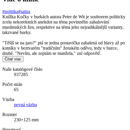
#politika
#satira
Knížka Kočky v burkách autora Peter de Wit je souborem politicky
zcela nekorektních anekdot na téma povinného zahalování
muslimských žen, respektive na téma jeho nejradikálnější varianty,
takzvané burky.
"Těšíš se na jaro?" ptá se jedna postavička zahalená od hlavy až po
kotníky v beztvarém "tradičním" ženském oděvu, tedy v burce,
druhé. "Nevím, ale zeptám se manžela," zní odpověď.
Čítať viac
Naše katalógové číslo
937285
Počet strán
65
Väzba
pevná väzba
Rozmer
230×125 mm
Hmotnosť