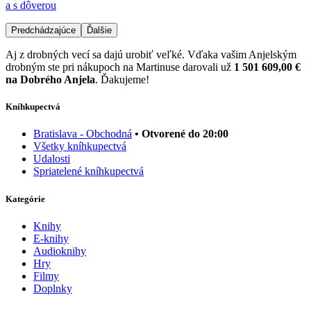
a s dôverou
Predchádzajúce
Ďalšie
Aj z drobných vecí sa dajú urobiť veľké. Vďaka vašim Anjelským
drobným ste pri nákupoch na Martinuse darovali už
1 501 609,00 €
na Dobrého Anjela
. Ďakujeme!
Kníhkupectvá
Bratislava - Obchodná
• Otvorené do 20:00
Všetky kníhkupectvá
Udalosti
Spriatelené kníhkupectvá
Kategórie
Knihy
E-knihy
Audioknihy
Hry
Filmy
Doplnky