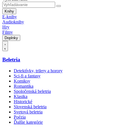
Knihy
E-knihy
Audioknihy
Hry
Filmy
Doplnky
Beletria
Detektívky, trilery a horory
Sci-fi a fantasy
Komiksy
Romantika
Spoločenská beletria
Klasika
Historické
Slovenská beletria
Svetová beletria
Poézia
Ďalšie kategórie