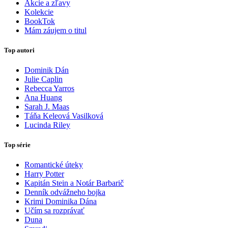
Akcie a zľavy
Kolekcie
BookTok
Mám záujem o titul
Top autori
Dominik Dán
Julie Caplin
Rebecca Yarros
Ana Huang
Sarah J. Maas
Táňa Keleová Vasilková
Lucinda Riley
Top série
Romantické úteky
Harry Potter
Kapitán Stein a Notár Barbarič
Denník odvážneho bojka
Krimi Dominika Dána
Učím sa rozprávať
Duna