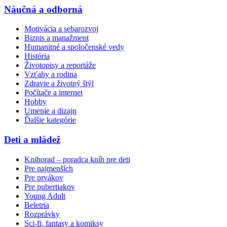
Náučná a odborná
Motivácia a sebarozvoj
Biznis a manažment
Humanitné a spoločenské vedy
História
Životopisy a reportáže
Vzťahy a rodina
Zdravie a životný štýl
Počítače a internet
Hobby
Umenie a dizajn
Ďalšie kategórie
Deti a mládež
Knihorad – poradca kníh pre deti
Pre najmenších
Pre prvákov
Pre pubertiakov
Young Adult
Beletria
Rozprávky
Sci-fi, fantasy a komiksy