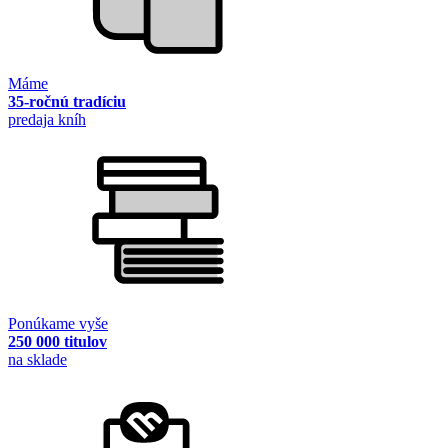
Máme
35-ročnú tradíciu
predaja kníh
Ponúkame vyše
250 000 titulov
na sklade