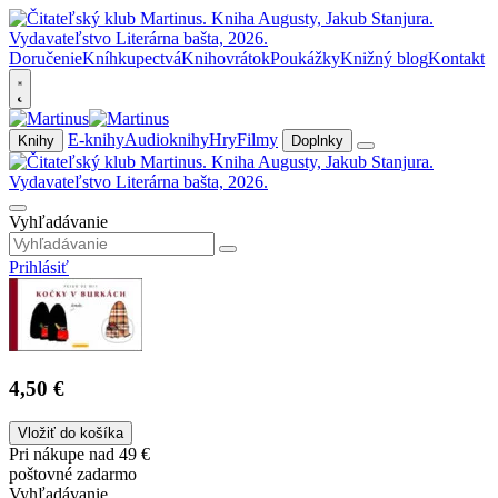
Doručenie
Kníhkupectvá
Knihovrátok
Poukážky
Knižný blog
Kontakt
E-knihy
Audioknihy
Hry
Filmy
Knihy
Doplnky
Vyhľadávanie
Prihlásiť
4,50 €
Vložiť do košíka
Pri nákupe nad 49 €
poštovné zadarmo
Vyhľadávanie