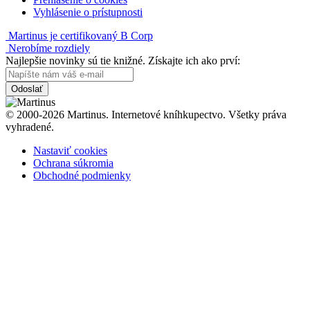
Vyhlásenie o prístupnosti
Martinus je certifikovaný B Corp
Nerobíme rozdiely
Najlepšie novinky sú tie knižné. Získajte ich ako prví:
Odoslať
© 2000-2026 Martinus. Internetové kníhkupectvo. Všetky práva
vyhradené.
Nastaviť cookies
Ochrana súkromia
Obchodné podmienky