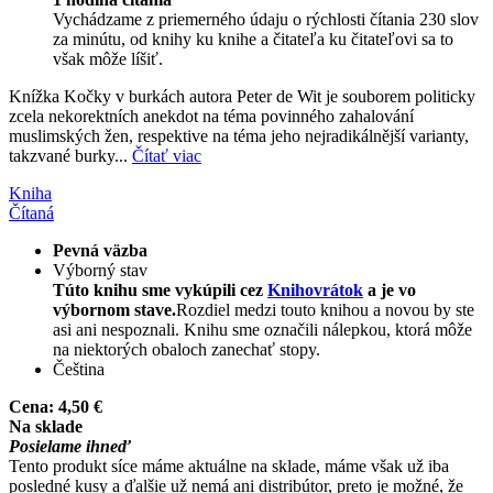
Vychádzame z priemerného údaju o rýchlosti čítania 230 slov
za minútu, od knihy ku knihe a čitateľa ku čitateľovi sa to
však môže líšiť.
Knížka Kočky v burkách autora Peter de Wit je souborem politicky
zcela nekorektních anekdot na téma povinného zahalování
muslimských žen, respektive na téma jeho nejradikálnější varianty,
takzvané burky...
Čítať viac
Kniha
Čítaná
Pevná väzba
Výborný stav
Túto knihu sme vykúpili cez
Knihovrátok
a je vo
výbornom stave.
Rozdiel medzi touto knihou a novou by ste
asi ani nespoznali. Knihu sme označili nálepkou, ktorá môže
na niektorých obaloch zanechať stopy.
Čeština
Cena:
4,50 €
Na sklade
Posielame ihneď
Tento produkt síce máme aktuálne na sklade, máme však už iba
posledné kusy a ďalšie už nemá ani distribútor, preto je možné, že