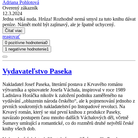
Adriana Pohlotová
Overený zákazník
12.3.2024
Jedna velká nuda. Hrůza! Rozhodně nemá smysl za tuto knihu dávat
peníze. Námět mohl být zajímavý, ale je špatně uchycený.
Čítať viac
reagovať
0 pozitívne hodnotenia
0
1 negatívne hodnotenie
1
Vydavateľstvo Paseka
Nakladatel Josef Paseka, literární postava z Krvavého románu
výtvarníka a spisovatele Josefa Váchala, inspiroval v roce 1989
Ladislava Horáčka nikoliv k založení podniku zaměřeného na
vydávání „obluzenin národa českého“, ale k pojmenování jednoho z
prvních soukromých nakladatelství po listopadové revoluci. Na
Krvavý román, který se stal první knihou z produkce Paseky,
navázalo postupem času mnoho dalších Váchalových děl, včetně
Šumavy umírající a romantické, co do rozměrů druhé největší české
knihy všech dob.