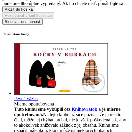
bude onedlho úplne vypredaný. Ak ho chcete mať, ponáhľajte sa!
Vložiť do košíka
Rezervovať v kníhkupectve
Sledovať dostupnosť
Ďalšie čítané knihy
Pevná väzba
Mierne opotrebovaná
Túto knihu sme vykúpili cez
Knihovrátok
a je mierne
opotrebovaná.
Na tejto knihe už síce poznať, že ju niekto
čítal, môže jej chýbať prebal, nie je však poškodená tak, aby
to akokoľvek znižovalo zážitok z jej obsahu. Knihu sme
označili nálepkou, ktorá môže na niektorých obaloch