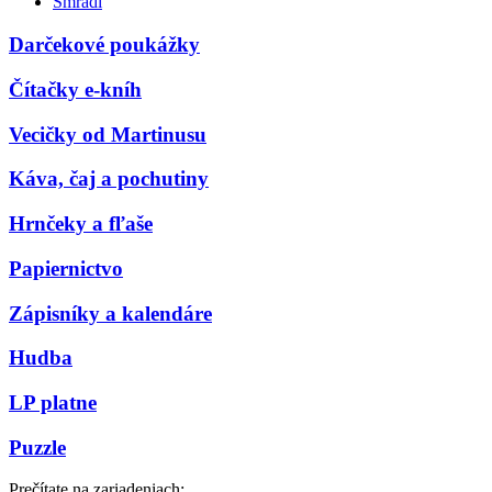
Smradi
Darčekové poukážky
Čítačky e-kníh
Vecičky od Martinusu
Káva, čaj a pochutiny
Hrnčeky a fľaše
Papiernictvo
Zápisníky a kalendáre
Hudba
LP platne
Puzzle
Prečítate na zariadeniach: