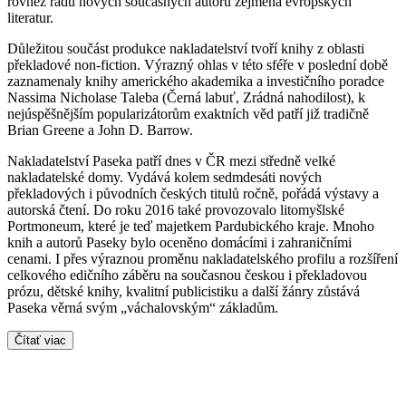
rovněž řadu nových současných autorů zejména evropských
literatur.
Důležitou součást produkce nakladatelství tvoří knihy z oblasti
překladové non-fiction. Výrazný ohlas v této sféře v poslední době
zaznamenaly knihy amerického akademika a investičního poradce
Nassima Nicholase Taleba (Černá labuť, Zrádná nahodilost), k
nejúspěšnějším popularizátorům exaktních věd patří již tradičně
Brian Greene a John D. Barrow.
Nakladatelství Paseka patří dnes v ČR mezi středně velké
nakladatelské domy. Vydává kolem sedmdesáti nových
překladových i původních českých titulů ročně, pořádá výstavy a
autorská čtení. Do roku 2016 také provozovalo litomyšlské
Portmoneum, které je teď majetkem Pardubického kraje. Mnoho
knih a autorů Paseky bylo oceněno domácími i zahraničními
cenami. I přes výraznou proměnu nakladatelského profilu a rozšíření
celkového edičního záběru na současnou českou i překladovou
prózu, dětské knihy, kvalitní publicistiku a další žánry zůstává
Paseka věrná svým „váchalovským“ základům.
Čítať viac