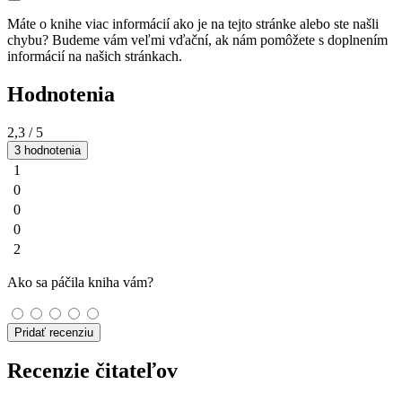
Máte o knihe viac informácií ako je na tejto stránke alebo ste našli
chybu? Budeme vám veľmi vďační, ak nám pomôžete s doplnením
informácií na našich stránkach.
Hodnotenia
2,3
/ 5
3 hodnotenia
1
0
0
0
2
Ako sa páčila kniha vám?
Pridať recenziu
Recenzie čitateľov