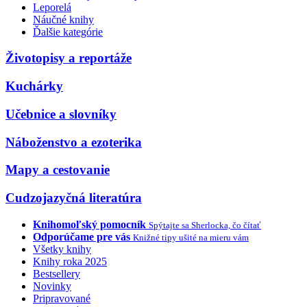
Leporelá
Náučné knihy
Ďalšie kategórie
Životopisy a reportáže
Kuchárky
Učebnice a slovníky
Náboženstvo a ezoterika
Mapy a cestovanie
Cudzojazyčná literatúra
Knihomoľský pomocník
Spýtajte sa Sherlocka, čo čítať
Odporúčame pre vás
Knižné tipy ušité na mieru vám
Všetky knihy
Knihy roka 2025
Bestsellery
Novinky
Pripravované