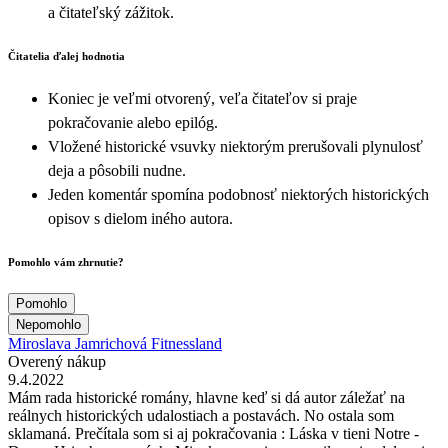
a čitateľský zážitok.
Čitatelia ďalej hodnotia
Koniec je veľmi otvorený, veľa čitateľov si praje
pokračovanie alebo epilóg.
Vložené historické vsuvky niektorým prerušovali plynulosť
deja a pôsobili nudne.
Jeden komentár spomína podobnosť niektorých historických
opisov s dielom iného autora.
Pomohlo vám zhrnutie?
Pomohlo
Nepomohlo
Miroslava Jamrichová Fitnessland
Overený nákup
9.4.2022
Mám rada historické romány, hlavne keď si dá autor záležať na
reálnych historických udalostiach a postavách. No ostala som
sklamaná. Prečítala som si aj pokračovania : Láska v tieni Notre -