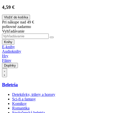
4,59 €
Vložiť do košíka
Pri nákupe nad 49 €
poštovné zadarmo
Vyhľadávanie
Knihy
E-knihy
Audioknihy
Hry
Filmy
Doplnky
Beletria
Detektívky, trilery a horory
Sci-fi a fantasy
Komiksy
Romantika
Spoločenská beletria