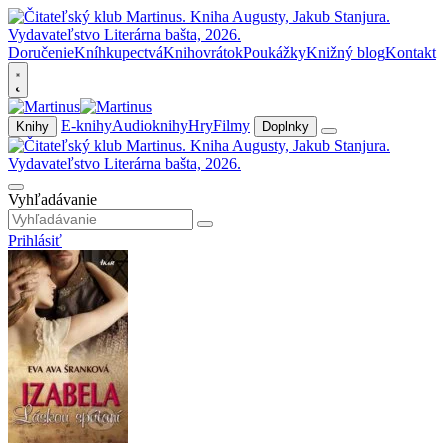
Doručenie
Kníhkupectvá
Knihovrátok
Poukážky
Knižný blog
Kontakt
E-knihy
Audioknihy
Hry
Filmy
Knihy
Doplnky
Vyhľadávanie
Prihlásiť