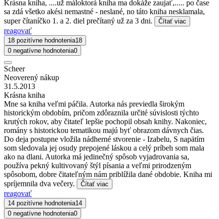
Krásna kniha, ....už máloktorá kniha ma dokáže zaujať,..... po čase
sa zdá všetko akési nemastné - neslané, no táto kniha nesklamala,
super čítaníčko 1. a 2. diel prečítaný už za 3 dni.
Čítať viac
reagovať
18 pozitívne hodnotenia
18
0 negatívne hodnotenia
0
Scheer
Neoverený nákup
31.5.2013
Krásna kniha
Mne sa kniha veľmi páčila. Autorka nás previedla širokým
historickým obdobím, pričom zdôraznila určité súvislosti týchto
krutých rokov, aby čitateľ lepšie pochopil obsah knihy. Nakoniec,
romány s historickou tematikou majú byť obrazom dávnych čias.
Do deja postupne vložila nádherné stvorenie - Izabelu, S napätím
som sledovala jej osudy prepojené láskou a celý príbeh som mala
ako na dlani. Autorka má jedinečný spôsob vyjadrovania sa,
používa pekný kultivovaný štýl písania a veľmi prirodzeným
spôsobom, dobre čitateľným nám priblížila dané obdobie. Kniha mi
spríjemnila dva večery.
Čítať viac
reagovať
14 pozitívne hodnotenia
14
0 negatívne hodnotenia
0