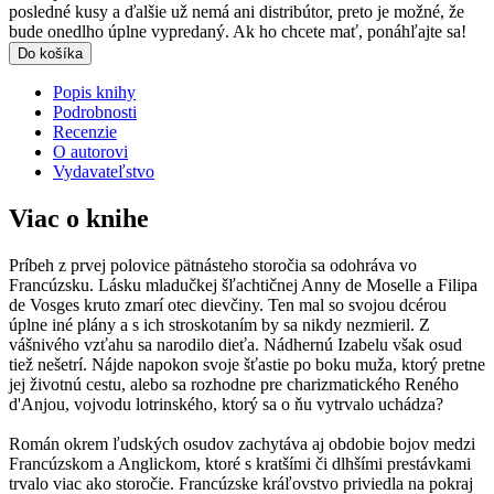
posledné kusy a ďalšie už nemá ani distribútor, preto je možné, že
bude onedlho úplne vypredaný. Ak ho chcete mať, ponáhľajte sa!
Do košíka
Popis knihy
Podrobnosti
Recenzie
O autorovi
Vydavateľstvo
Viac o knihe
Príbeh z prvej polovice pätnásteho storočia sa odohráva vo
Francúzsku. Lásku mladučkej šľachtičnej Anny de Moselle a Filipa
de Vosges kruto zmarí otec dievčiny. Ten mal so svojou dcérou
úplne iné plány a s ich stroskotaním by sa nikdy nezmieril. Z
vášnivého vzťahu sa narodilo dieťa. Nádhernú Izabelu však osud
tiež nešetrí. Nájde napokon svoje šťastie po boku muža, ktorý pretne
jej životnú cestu, alebo sa rozhodne pre charizmatického Reného
d'Anjou, vojvodu lotrinského, ktorý sa o ňu vytrvalo uchádza?
Román okrem ľudských osudov zachytáva aj obdobie bojov medzi
Francúzskom a Anglickom, ktoré s kratšími či dlhšími prestávkami
trvalo viac ako storočie. Francúzske kráľovstvo priviedla na pokraj