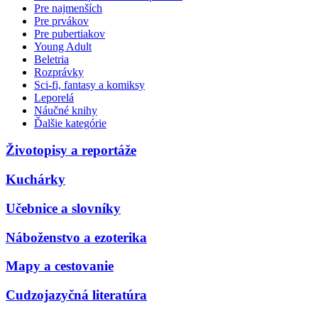
Pre najmenších
Pre prvákov
Pre pubertiakov
Young Adult
Beletria
Rozprávky
Sci-fi, fantasy a komiksy
Leporelá
Náučné knihy
Ďalšie kategórie
Životopisy a reportáže
Kuchárky
Učebnice a slovníky
Náboženstvo a ezoterika
Mapy a cestovanie
Cudzojazyčná literatúra