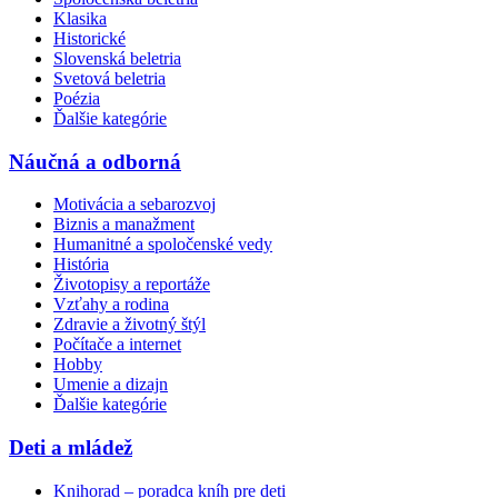
Klasika
Historické
Slovenská beletria
Svetová beletria
Poézia
Ďalšie kategórie
Náučná a odborná
Motivácia a sebarozvoj
Biznis a manažment
Humanitné a spoločenské vedy
História
Životopisy a reportáže
Vzťahy a rodina
Zdravie a životný štýl
Počítače a internet
Hobby
Umenie a dizajn
Ďalšie kategórie
Deti a mládež
Knihorad – poradca kníh pre deti