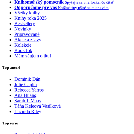
Knihomoľský pomocník
Spýtajte sa Sherlocka, čo čítať
Odporúčame pre vás
Knižné tipy ušité na mieru vám
Všetky knihy
Knihy roka 2025
Bestsellery
Novinky
Pripravované
Akcie a zľavy
Kolekcie
BookTok
Mám záujem o titul
Top autori
Dominik Dán
Julie Caplin
Rebecca Yarros
Ana Huang
Sarah J. Maas
Táňa Keleová Vasilková
Lucinda Riley
Top série