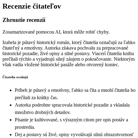
Recenzie čitateľov
Zhrnutie recenzií
Zosumarizované pomocou AI, ktorá môže robiť chyby.
Izabela je pútavý historický román, ktorý čitatelia označujú za ľahko
čitateľný a emotívny. Autorka získava pochvalu za prepracované
historické pozadie, živé opisy a silné postavy. Viacerí čitatelia knihu
prečítali rýchlo a vyjadrujú silný záujem o pokračovanie. Niektorým
však vadia vložené historické pasáže alebo otvorený koniec.
Čitatelia oceňujú
Príbeh je pútavý a emotívny, ľahko sa číta a mnohí čitatelia ho
prečítali za krátky čas.
Autorka podrobne spracovala historické pozadie a vkladala
množstvo drobných detailov.
Písanie je kultivované, s výrazným citom pre opis postáv a
prostredia.
Dej a postavy sú živé, opisy vyvolávajú silnú obrazotvornosť