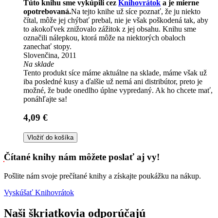
Túto knihu sme vykúpili cez
Knihovrátok
a je mierne
opotrebovaná.
Na tejto knihe už síce poznať, že ju niekto
čítal, môže jej chýbať prebal, nie je však poškodená tak, aby
to akokoľvek znižovalo zážitok z jej obsahu. Knihu sme
označili nálepkou, ktorá môže na niektorých obaloch
zanechať stopy.
Slovenčina, 2011
Na sklade
Tento produkt síce máme aktuálne na sklade, máme však už
iba posledné kusy a ďalšie už nemá ani distribútor, preto je
možné, že bude onedlho úplne vypredaný. Ak ho chcete mať,
ponáhľajte sa!
4,09 €
Vložiť do košíka
Čítané knihy nám môžete poslať aj vy!
Pošlite nám svoje prečítané knihy a získajte poukážku na nákup.
Vyskúšať Knihovrátok
Naši škriatkovia odporúčajú