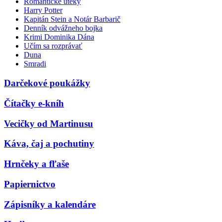
Romantické úteky
Harry Potter
Kapitán Stein a Notár Barbarič
Denník odvážneho bojka
Krimi Dominika Dána
Učím sa rozprávať
Duna
Smradi
Darčekové poukážky
Čítačky e-kníh
Vecičky od Martinusu
Káva, čaj a pochutiny
Hrnčeky a fľaše
Papiernictvo
Zápisníky a kalendáre