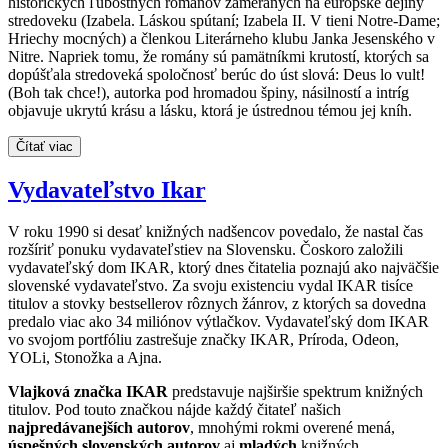
historických ľúbostných románov zameraných na európske dejiny
stredoveku (Izabela. Láskou spútaní; Izabela II. V tieni Notre-Dame;
Hriechy mocných) a členkou Literárneho klubu Janka Jesenského v
Nitre. Napriek tomu, že romány sú pamätníkmi krutostí, ktorých sa
dopúšťala stredoveká spoločnosť berúc do úst slová: Deus lo vult!
(Boh tak chce!), autorka pod hromadou špiny, násilností a intríg
objavuje ukrytú krásu a lásku, ktorá je ústrednou témou jej kníh.
Čítať viac
Vydavateľstvo Ikar
V roku 1990 si desať knižných nadšencov povedalo, že nastal čas
rozšíriť ponuku vydavateľstiev na Slovensku. Čoskoro založili
vydavateľský dom IKAR, ktorý dnes čitatelia poznajú ako najväčšie
slovenské vydavateľstvo. Za svoju existenciu vydal IKAR tisíce
titulov a stovky bestsellerov rôznych žánrov, z ktorých sa dovedna
predalo viac ako 34 miliónov výtlačkov. Vydavateľský dom IKAR
vo svojom portfóliu zastrešuje značky IKAR, Príroda, Odeon,
YOLi, Stonožka a Ajna.
Vlajková značka IKAR
predstavuje najširšie spektrum knižných
titulov. Pod touto značkou nájde každý čitateľ našich
najpredávanejších autorov
, mnohými rokmi overené mená,
úspešných slovenských autorov
aj
mladých
knižných