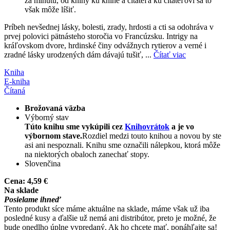
za minútu, od knihy ku knihe a čitateľa ku čitateľovi sa to
však môže líšiť.
Príbeh nevšednej lásky, bolesti, zrady, hrdosti a cti sa odohráva v
prvej polovici pätnásteho storočia vo Francúzsku. Intrigy na
kráľovskom dvore, hrdinské činy odvážnych rytierov a verné i
zradné lásky urodzených dám dávajú tušiť, ...
Čítať viac
Kniha
E-kniha
Čítaná
Brožovaná väzba
Výborný stav
Túto knihu sme vykúpili cez
Knihovrátok
a je vo
výbornom stave.
Rozdiel medzi touto knihou a novou by ste
asi ani nespoznali. Knihu sme označili nálepkou, ktorá môže
na niektorých obaloch zanechať stopy.
Slovenčina
Cena:
4,59 €
Na sklade
Posielame ihneď
Tento produkt síce máme aktuálne na sklade, máme však už iba
posledné kusy a ďalšie už nemá ani distribútor, preto je možné, že
bude onedlho úplne vypredaný. Ak ho chcete mať, ponáhľajte sa!