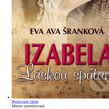
Brožovaná väzba
Mierne opotrebovaná