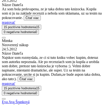
29.5.2012
Názor čitateľa
Az som bola prekvapena, ze je taka dobra tato knizocka. Kupila
som si ju na zaklade recenzii a nebola som sklamana, uz sa tesim na
pokracovanie.
Čítať viac
reagovať
15 pozitívne hodnotenia
15
0 negatívne hodnotenia
0
Mimka
Neoverený nákup
24.5.2012
Názor čitateľa
Najskor som rozmyslala, ze ci si tuto kniku vobec kupim, doteraz
som autorku nepoznala. Ale po recenziach som ju kupila a urobila
som dobre, pretoze tato knizocka je vyborna :). Velmi dobre
napisane, miestami dramaticke, ale super. Uz sa tesim na
pokracovanie, urcite si ju kupim. Dufam,ze bude aspon taka dobra,
ako tato:).
Čítať viac
reagovať
15 pozitívne hodnotenia
15
0 negatívne hodnotenia
0
Eva Ava Šranková