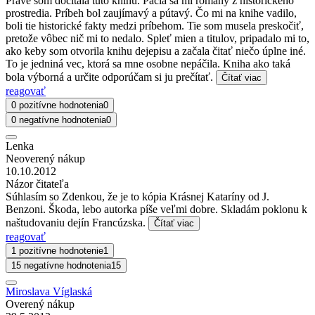
Práve som dočítala túto knihu. Páčia sa mi romány z historického
prostredia. Príbeh bol zaujímavý a pútavý. Čo mi na knihe vadilo,
boli tie historické fakty medzi príbehom. Tie som musela preskočiť,
pretože vôbec nič mi to nedalo. Spleť mien a titulov, pripadalo mi to,
ako keby som otvorila knihu dejepisu a začala čitať niečo úplne iné.
To je jedniná vec, ktorá sa mne osobne nepáčila. Kniha ako taká
bola výborná a určite odporúčam si ju prečítať.
Čítať viac
reagovať
0 pozitívne hodnotenia
0
0 negatívne hodnotenia
0
Lenka
Neoverený nákup
10.10.2012
Názor čitateľa
Súhlasím so Zdenkou, že je to kópia Krásnej Kataríny od J.
Benzoni. Škoda, lebo autorka píše veľmi dobre. Skladám poklonu k
naštudovaniu dejín Francúzska.
Čítať viac
reagovať
1 pozitívne hodnotenie
1
15 negatívne hodnotenia
15
Miroslava Víglaská
Overený nákup