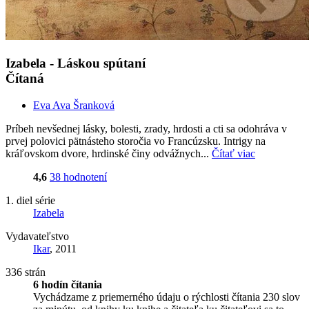
Izabela - Láskou spútaní
Čítaná
Eva Ava Šranková
Príbeh nevšednej lásky, bolesti, zrady, hrdosti a cti sa odohráva v
prvej polovici pätnásteho storočia vo Francúzsku. Intrigy na
kráľovskom dvore, hrdinské činy odvážnych...
Čítať viac
4,6
38 hodnotení
1. diel série
Izabela
Vydavateľstvo
Ikar
, 2011
336 strán
6 hodín čítania
Vychádzame z priemerného údaju o rýchlosti čítania 230 slov