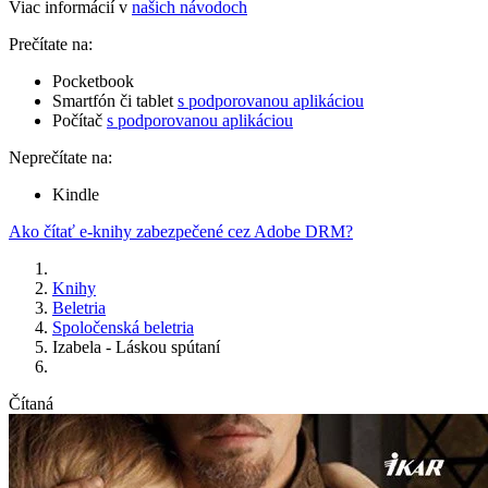
Viac informácií v
našich návodoch
Prečítate na:
Pocketbook
Smartfón či tablet
s podporovanou aplikáciou
Počítač
s podporovanou aplikáciou
Neprečítate na:
Kindle
Ako čítať e-knihy zabezpečené cez Adobe DRM?
Knihy
Beletria
Spoločenská beletria
Izabela - Láskou spútaní
Čítaná