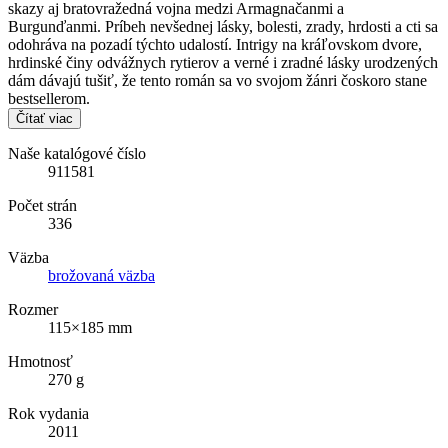
skazy aj bratovražedná vojna medzi Armagnačanmi a
Burgunďanmi. Príbeh nevšednej lásky, bolesti, zrady, hrdosti a cti sa
odohráva na pozadí týchto udalostí. Intrigy na kráľovskom dvore,
hrdinské činy odvážnych rytierov a verné i zradné lásky urodzených
dám dávajú tušiť, že tento román sa vo svojom žánri čoskoro stane
bestsellerom.
Čítať viac
Naše katalógové číslo
911581
Počet strán
336
Väzba
brožovaná väzba
Rozmer
115×185 mm
Hmotnosť
270 g
Rok vydania
2011