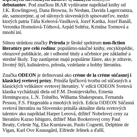
debutantov
. Pod značkou IKAR vydávame napríklad knihy od
J.K. Rowlingovej, Dana Browna, Jo Nesbøa, Davida Lagercrantza,
ale, samozrejme, aj od slávnych slovenských spisovateľov, medzi
ktorých patria Táňa Keleová-Vasilková, Jozef Karika, Jozef Banáš,
Veronika Homolová-Tóthová, Arpád Soltész, Kristína Tormová a
mnohí iní.
Silnou stránkou značky
Príroda
je široké spektrum
non-fiction
literatúry pre celú rodinu
: populárno-náučné knihy, encyklopédie,
obrazové publikácie, ale i odborné tituly a učebnice pre základné a
stredné školy. Top zastúpenie majú populárne žánre, ako je zdravie,
životný štýl, kulinárstvo, príroda, vzdelanie a hobby literatúra.
Značka
ODEON
je definovaná ako
crème de la crème súčasnej i
klasickej svetovej prózy
. Prináša špičkovú tvorbu od súčasných a
klasických velikánov svetovej literatúry. V edícii ODEON Svetová
klasika vychádzajú diela od F.M. Dostojevského, Ernesta
Hemingwaya, L.N. Tolstého, Williama Shakespeara, Fernanda
Pessou, F.S. Fitzgeralda a mnohých iných. Edícia ODEON Súčasná
svetová literatúra na Slovensko prináša aktuálne diela svetových
talentov ako napríklad Harper Leeová, držiteľ Nobelovej ceny za
literatúru Kazuo Ishiguro, držiteľ Man Bookerovej ceny Paul
Beatty, Celeste Ng, Eka Kurniawan, Paolo Cognetti, Delphine de
Vigan, Karl Ove Knausgård, Elfriede Jelinek a ďalší.