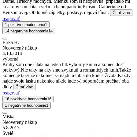
Dame, Hriechy mocných. Mienku som si neopravila, pripadalo mi
to akoby som čítala veľmi chabú paródiu Krásnej Catherinne od
Benzoniovej. Obdobné zápletky, postavy, dejová línia..
Čítať viac
reagovať
1 pozitívne hodnotenie
1
14 negatívne hodnotenia
14
Erika H.
Neoverený nákup
4.10.2014
výborná
Knihy som obe čitala na jeden hlt.Vyborny kniha a koniec dosť
prekvivý.Nie taky na aky sme zvyknutí u romanticjych knih.Takže
koniec je taky že nakoniec sa nájdu a lubia do konca života.Každy
najde svoju lasku nakoniec nikde inde :-) odporučam prečitať oba
diely
Čítať viac
reagovať
16 pozitívne hodnotenia
16
1 negatívne hodnotenie
1
Miška
Neoverený nákup
5.8.2013
Svelé!