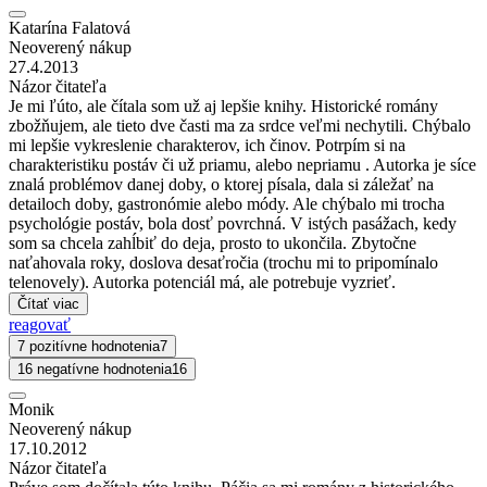
Katarína Falatová
Neoverený nákup
27.4.2013
Názor čitateľa
Je mi ľúto, ale čítala som už aj lepšie knihy. Historické romány
zbožňujem, ale tieto dve časti ma za srdce veľmi nechytili. Chýbalo
mi lepšie vykreslenie charakterov, ich činov. Potrpím si na
charakteristiku postáv či už priamu, alebo nepriamu . Autorka je síce
znalá problémov danej doby, o ktorej písala, dala si záležať na
detailoch doby, gastronómie alebo módy. Ale chýbalo mi trocha
psychológie postáv, bola dosť povrchná. V istých pasážach, kedy
som sa chcela zahĺbiť do deja, prosto to ukončila. Zbytočne
naťahovala roky, doslova desaťročia (trochu mi to pripomínalo
telenovely). Autorka potenciál má, ale potrebuje vyzrieť.
Čítať viac
reagovať
7 pozitívne hodnotenia
7
16 negatívne hodnotenia
16
Monik
Neoverený nákup
17.10.2012
Názor čitateľa