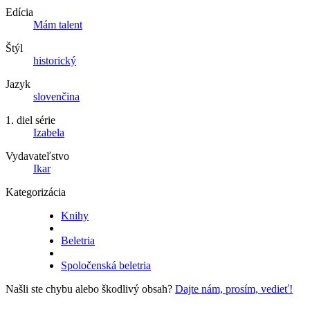
Edícia
Mám talent
Štýl
historický
Jazyk
slovenčina
1. diel série
Izabela
Vydavateľstvo
Ikar
Kategorizácia
Knihy
Beletria
Spoločenská beletria
Našli ste chybu alebo škodlivý obsah?
Dajte nám, prosím, vedieť!