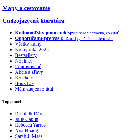
Mapy a cestovanie
Cudzojazyčná literatúra
Knihomoľský pomocník
Spýtajte sa Sherlocka, čo čítať
Odporúčame pre vás
Knižné tipy ušité na mieru vám
Všetky knihy
Knihy roka 2025
Bestsellery
Novinky
Pripravované
Akcie a zľavy
Kolekcie
BookTok
Mám záujem o titul
Top autori
Dominik Dán
Julie Caplin
Rebecca Yarros
Ana Huang
Sarah J. Maas