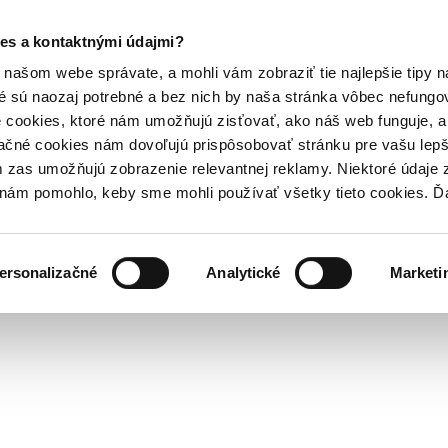
es a kontaktnými údajmi?
našom webe správate, a mohli vám zobraziť tie najlepšie tipy n
é sú naozaj potrebné a bez nich by naša stránka vôbec nefung
 cookies, ktoré nám umožňujú zisťovať, ako náš web funguje, a 
ačné cookies nám dovoľujú prispôsobovať stránku pre vašu lepši
zas umožňujú zobrazenie relevantnej reklamy. Niektoré údaje z
y nám pomohlo, keby sme mohli používať všetky tieto cookies. 
ersonalizačné
Analytické
Marketi