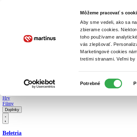
Doručenie
Kníhkupectvá
Knihovrátok
Poukážky
Knižný blog
Kontakt
Môžeme pracovať s cooki
Aby sme vedeli, ako sa na 
zbierame cookies. Niektor
E-knihy
Audioknihy
Hry
Filmy
Knihy
Doplnky
toho používame analytické
vás zlepšovať. Personaliz
Vyhľadávanie
Marketingové cookies nám 
tretími stranami. Veľmi b
Prihlásiť
Vyhľadávanie
Výber
Knihy
Potrebné
P
súhlasu
E-knihy
Audioknihy
Hry
Filmy
Doplnky
Beletria