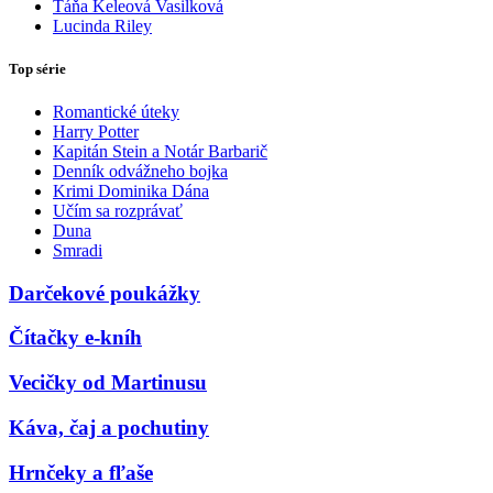
Táňa Keleová Vasilková
Lucinda Riley
Top série
Romantické úteky
Harry Potter
Kapitán Stein a Notár Barbarič
Denník odvážneho bojka
Krimi Dominika Dána
Učím sa rozprávať
Duna
Smradi
Darčekové poukážky
Čítačky e-kníh
Vecičky od Martinusu
Káva, čaj a pochutiny
Hrnčeky a fľaše