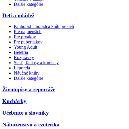
Ďalšie kategórie
Deti a mládež
Knihorad – poradca kníh pre deti
Pre najmenších
Pre prvákov
Pre pubertiakov
Young Adult
Beletria
Rozprávky
Sci-fi, fantasy a komiksy
Leporelá
Náučné knihy
Ďalšie kategórie
Životopisy a reportáže
Kuchárky
Učebnice a slovníky
Náboženstvo a ezoterika