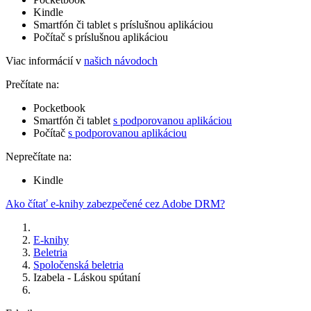
Kindle
Smartfón či tablet s príslušnou aplikáciou
Počítač s príslušnou aplikáciou
Viac informácií v
našich návodoch
Prečítate na:
Pocketbook
Smartfón či tablet
s podporovanou aplikáciou
Počítač
s podporovanou aplikáciou
Neprečítate na:
Kindle
Ako čítať e-knihy zabezpečené cez Adobe DRM?
E-knihy
Beletria
Spoločenská beletria
Izabela - Láskou spútaní