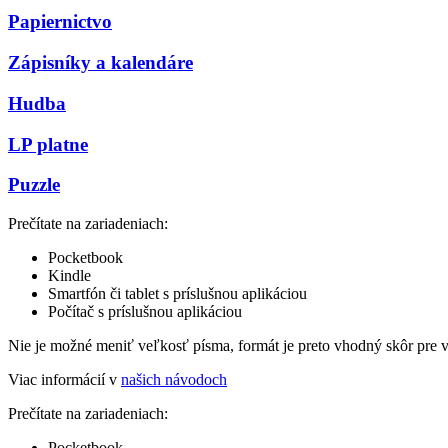
Papiernictvo
Zápisníky a kalendáre
Hudba
LP platne
Puzzle
Prečítate na zariadeniach:
Pocketbook
Kindle
Smartfón či tablet s príslušnou aplikáciou
Počítač s príslušnou aplikáciou
Nie je možné meniť veľkosť písma, formát je preto vhodný skôr pre 
Viac informácií v
našich návodoch
Prečítate na zariadeniach:
Pocketbook