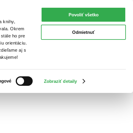
Povoliť všetko
a knihy,
ovala. Okrem
Odmietnuť
stále ho pre
u orientáciu.
dieľame aj s
Ďakujeme!
ngové
Zobraziť detaily