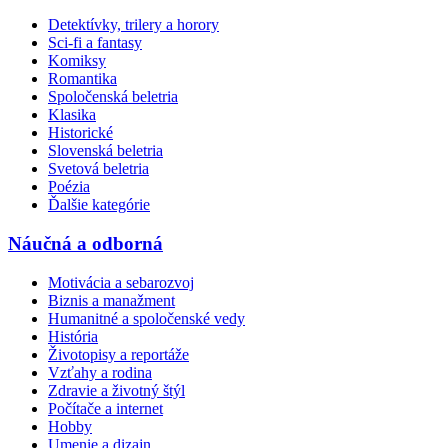
Detektívky, trilery a horory
Sci-fi a fantasy
Komiksy
Romantika
Spoločenská beletria
Klasika
Historické
Slovenská beletria
Svetová beletria
Poézia
Ďalšie kategórie
Náučná a odborná
Motivácia a sebarozvoj
Biznis a manažment
Humanitné a spoločenské vedy
História
Životopisy a reportáže
Vzťahy a rodina
Zdravie a životný štýl
Počítače a internet
Hobby
Umenie a dizajn