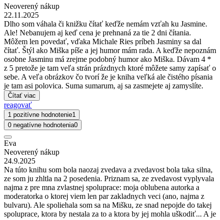
Neoverený nákup
22.11.2025
Dlho som váhala či knižku čítať keďže nemám vzťah ku Jasmine.
Ale! Nebanujem aj keď cena je prehnaná za tie 2 dni čítania.
Môžem len povedať, vďaka Michale Ries príbeh Jasminy sa dal
čítať. Štýl ako Miška píše a jej humor mám rada. A keďže nepoznám
osobne Jasminu má zrejme podobný humor ako Miška. Dávam 4 *
z 5 pretože je tam veľa strán prázdnych ktoré môžete samy zapísať o
sebe. A veľa obrázkov čo tvorí že je kniha veľká ale čistého písania
je tam asi polovica. Suma sumarum, aj sa zasmejete aj zamyslíte.
Čítať viac
reagovať
1 pozitívne hodnotenie
1
0 negatívne hodnotenia
0
Eva
Neoverený nákup
24.9.2025
Na túto knihu som bola naozaj zvedava a zvedavost bola taka silna,
ze som ju zhltla na 2 posedenia. Priznam sa, ze zvedavost vyplyvala
najma z pre mna zvlastnej spoluprace: moja oblubena autorka a
moderatorka o ktorej viem len par zakladnych veci (ano, najma z
bulvaru). Ale spoliehala som sa na Mišku, ze snad nepojde do takej
spoluprace, ktora by nestala za to a ktora by jej mohla uškodiť... A je