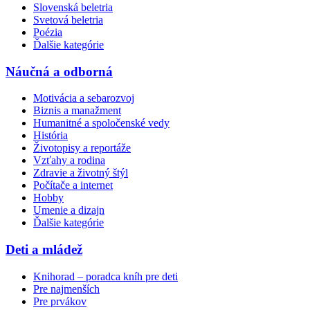
Slovenská beletria
Svetová beletria
Poézia
Ďalšie kategórie
Náučná a odborná
Motivácia a sebarozvoj
Biznis a manažment
Humanitné a spoločenské vedy
História
Životopisy a reportáže
Vzťahy a rodina
Zdravie a životný štýl
Počítače a internet
Hobby
Umenie a dizajn
Ďalšie kategórie
Deti a mládež
Knihorad – poradca kníh pre deti
Pre najmenších
Pre prvákov