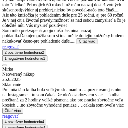
toto "dielko".Pri mojich 60 rokoch už mám naozaj dosť životných
skúseností(výhier aj prehier),niekto by povedal-načo toto čítaš.....
Ale táto knižočka je pohladením duše pre 25 ročnú, aj pre 60 ročnú.
Je v nej cit a životné pravdy,možnosť sa nad sebou zamyslieť a čo je
dôležité-núti Vás myslieť pozitívne!
Som milo prekvapená ,moju dušu Jasmina naozaj
pohladila.Ďakujem,užila som si to a určite do tejto knižočky budem
nakukovať často-pre pohladenie duše.....
Čítať viac
reagovať
2 pozitívne hodnotenia
2
1 negatívne hodnotenie
1
Mirka
Neoverený nákup
25.6.2025
Sklamanie
Pre mňa táto kniha bola veľkým sklamaním ….pozeravam jasminu
na Instagrame…tu som čakala že niečo sa dozviem viac ….kniha
prečítaná za 2 hodiny veľké písmena ako pre pracka zbytočne veľa
kresieb….no zbytočne vyhodené peniaze ….cakala som oveľa viac
Čítať viac
reagovať
4 pozitívne hodnotenia
4
4 negatívne hodnotenia
4