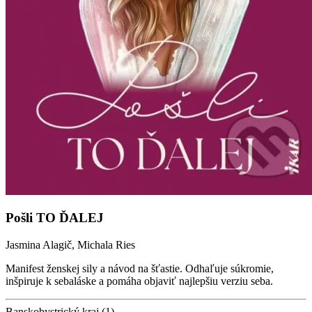
Pošli TO ĎALEJ
Jasmina Alagič, Michala Ries
Manifest ženskej sily a návod na šťastie. Odhaľuje súkromie,
inšpiruje k sebaláske a pomáha objaviť najlepšiu verziu seba.
Banskobystrický kraj (1)