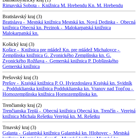
Rimavská Sobota -
Knižnica M. Hrebendu
Kn. M. Hrebendu
Bratislavský kraj (3)
Bratislava -
Mestská knižnica
Mestská kn.
Nová Dedinka -
Obecná
knižnica
Obecná kn.
Pezinok -
Malokarpatská knižnica
Malokarpatská kn.
Košický kraj (3)
Košice -
Knižnica pre mládež
Kn. pre mládež
Michalovce -
Zemplínska knižnica G. Zvonického
Zemplínska kn. G.
Zvonického
Rožňava -
Gemerská knižnica P. Dobšinského
Gemerská knižnica
Prešovský kraj (3)
Prešov -
Krajská knižnica P. O. Hviezdoslava
Krajská kn.
Svidník
-
Podduklianska knižnica
Podduklianska kn.
Vranov nad Topľou -
Hornozemplínska knižnica
Hornozemplínska kn.
Trenčiansky kraj (2)
Trenčianska Teplá -
Obecná knižnica
Obecná kn.
Trenčín -
Verejná
knižnica Michala Rešetku
Verejná kn. M. Rešetku
Trnavský kraj (3)
Galanta -
Galantská knižnica
Galantská kn.
Hlohovec -
Mestská