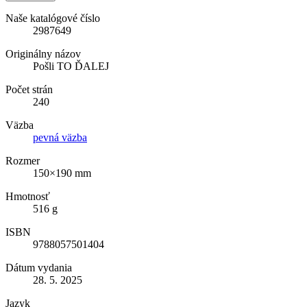
Naše katalógové číslo
2987649
Originálny názov
Pošli TO ĎALEJ
Počet strán
240
Väzba
pevná väzba
Rozmer
150×190 mm
Hmotnosť
516 g
ISBN
9788057501404
Dátum vydania
28. 5. 2025
Jazyk