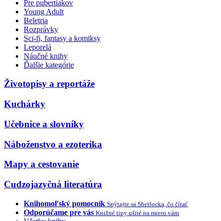
Pre pubertiakov
Young Adult
Beletria
Rozprávky
Sci-fi, fantasy a komiksy
Leporelá
Náučné knihy
Ďalšie kategórie
Životopisy a reportáže
Kuchárky
Učebnice a slovníky
Náboženstvo a ezoterika
Mapy a cestovanie
Cudzojazyčná literatúra
Knihomoľský pomocník
Spýtajte sa Sherlocka, čo čítať
Odporúčame pre vás
Knižné tipy ušité na mieru vám