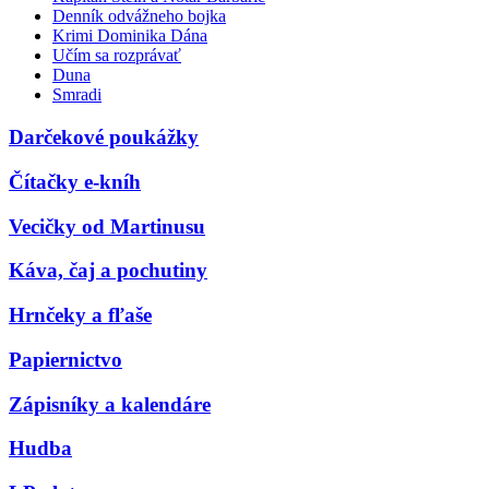
Denník odvážneho bojka
Krimi Dominika Dána
Učím sa rozprávať
Duna
Smradi
Darčekové poukážky
Čítačky e-kníh
Vecičky od Martinusu
Káva, čaj a pochutiny
Hrnčeky a fľaše
Papiernictvo
Zápisníky a kalendáre
Hudba