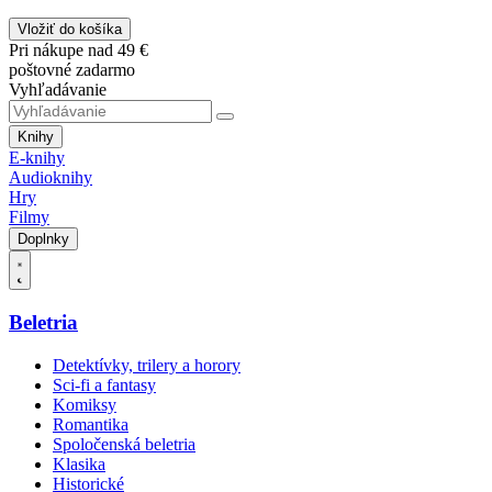
Vložiť do košíka
Pri nákupe nad 49 €
poštovné zadarmo
Vyhľadávanie
Knihy
E-knihy
Audioknihy
Hry
Filmy
Doplnky
Beletria
Detektívky, trilery a horory
Sci-fi a fantasy
Komiksy
Romantika
Spoločenská beletria
Klasika
Historické