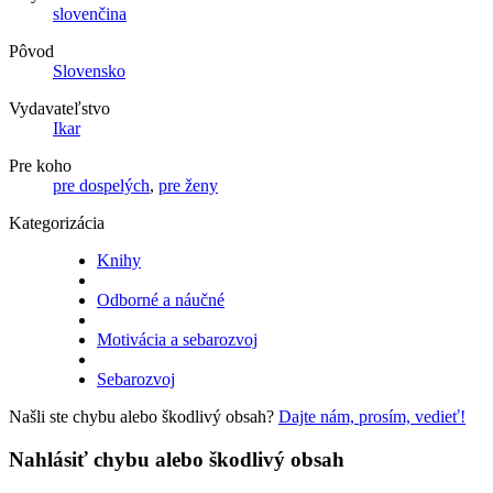
slovenčina
Pôvod
Slovensko
Vydavateľstvo
Ikar
Pre koho
pre dospelých
,
pre ženy
Kategorizácia
Knihy
Odborné a náučné
Motivácia a sebarozvoj
Sebarozvoj
Našli ste chybu alebo škodlivý obsah?
Dajte nám, prosím, vedieť!
Nahlásiť chybu alebo škodlivý obsah