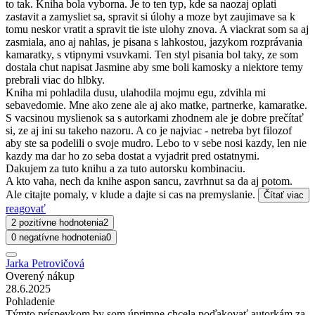
to tak. Kniha bola vyborna. Je to ten typ, kde sa naozaj oplati
zastavit a zamysliet sa, spravit si úlohy a moze byt zaujimave sa k
tomu neskor vratit a spravit tie iste ulohy znova. A viackrat som sa aj
zasmiala, ano aj nahlas, je pisana s lahkostou, jazykom rozprávania
kamaratky, s vtipnymi vsuvkami. Ten styl pisania bol taky, ze som
dostala chut napisat Jasmine aby sme boli kamosky a niektore temy
prebrali viac do hlbky.
Kniha mi pohladila dusu, ulahodila mojmu egu, zdvihla mi
sebavedomie. Mne ako zene ale aj ako matke, partnerke, kamaratke.
S vacsinou myslienok sa s autorkami zhodnem ale je dobre prečítať
si, ze aj ini su takeho nazoru. A co je najviac - netreba byt filozof
aby ste sa podelili o svoje mudro. Lebo to v sebe nosi kazdy, len nie
kazdy ma dar ho zo seba dostat a vyjadrit pred ostatnymi.
Dakujem za tuto knihu a za tuto autorsku kombinaciu.
A kto vaha, nech da knihe aspon sancu, zavrhnut sa da aj potom.
Ale citajte pomaly, v klude a dajte si cas na premyslanie.
Čítať viac
reagovať
2 pozitívne hodnotenia
2
0 negatívne hodnotenia
0
Jarka Petrovičová
Overený nákup
28.6.2025
Pohladenie
Týmto príspevkom by som úprimne chcela poďakovať autorkám za