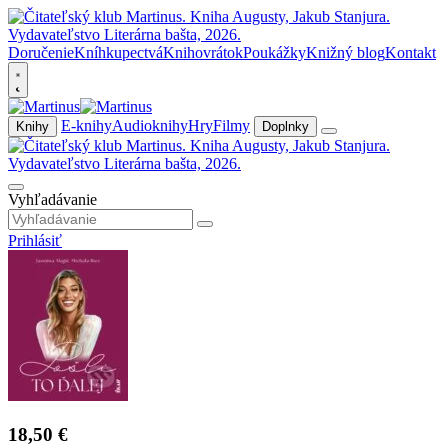
Doručenie
Kníhkupectvá
Knihovrátok
Poukážky
Knižný blog
Kontakt
E-knihy
Audioknihy
Hry
Filmy
Knihy
Doplnky
Vyhľadávanie
Prihlásiť
18,50 €