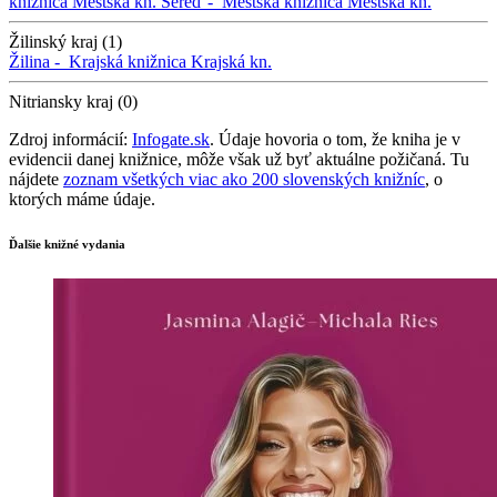
knižnica
Mestská kn.
Sereď -
Mestská knižnica
Mestská kn.
Žilinský kraj (1)
Žilina -
Krajská knižnica
Krajská kn.
Nitriansky kraj (0)
Zdroj informácií:
Infogate.sk
. Údaje hovoria o tom, že kniha je v
evidencii danej knižnice, môže však už byť aktuálne požičaná. Tu
nájdete
zoznam všetkých viac ako 200 slovenských knižníc
, o
ktorých máme údaje.
Ďalšie knižné vydania