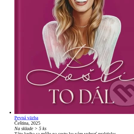
Pevná väzba
Čeština, 2025
Na sklade > 5 ks
Táto kniha sa môže na cestu ku vám vybrať prakticky