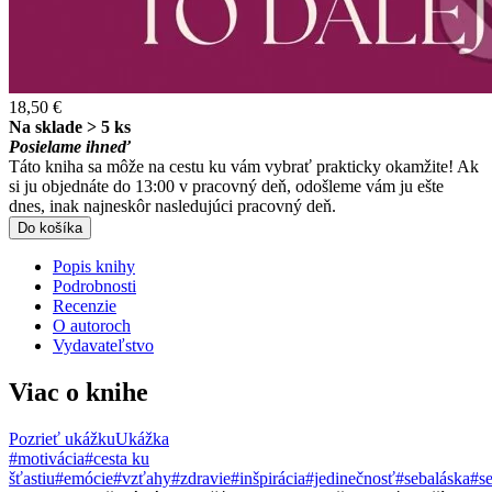
18,50 €
Na sklade > 5 ks
Posielame ihneď
Táto kniha sa môže na cestu ku vám vybrať prakticky okamžite! Ak
si ju objednáte do 13:00 v pracovný deň, odošleme vám ju ešte
dnes, inak najneskôr nasledujúci pracovný deň.
Do košíka
Popis knihy
Podrobnosti
Recenzie
O autoroch
Vydavateľstvo
Viac o knihe
Pozrieť ukážku
Ukážka
#motivácia
#cesta ku
šťastiu
#emócie
#vzťahy
#zdravie
#inšpirácia
#jedinečnosť
#sebaláska
#s