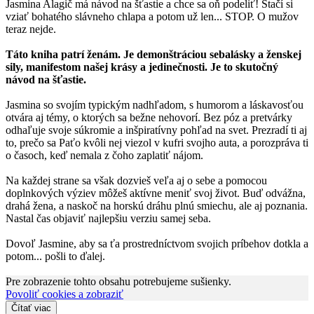
Jasmina Alagič má návod na šťastie a chce sa oň podeliť! Stačí si
vziať bohatého slávneho chlapa a potom už len... STOP. O mužov
teraz nejde.
Táto kniha patrí ženám. Je demonštráciou sebalásky a ženskej
sily, manifestom našej krásy a jedinečnosti. Je to skutočný
návod na šťastie.
Jasmina so svojím typickým nadhľadom, s humorom a láskavosťou
otvára aj témy, o ktorých sa bežne nehovorí. Bez póz a pretvárky
odhaľuje svoje súkromie a inšpiratívny pohľad na svet. Prezradí ti aj
to, prečo sa Paťo kvôli nej viezol v kufri svojho auta, a porozpráva ti
o časoch, keď nemala z čoho zaplatiť nájom.
Na každej strane sa však dozvieš veľa aj o sebe a pomocou
doplnkových výziev môžeš aktívne meniť svoj život. Buď odvážna,
drahá žena, a naskoč na horskú dráhu plnú smiechu, ale aj poznania.
Nastal čas objaviť najlepšiu verziu samej seba.
Dovoľ Jasmine, aby sa ťa prostredníctvom svojich príbehov dotkla a
potom... pošli to ďalej.
Pre zobrazenie tohto obsahu potrebujeme sušienky.
Povoliť cookies a zobraziť
Čítať viac