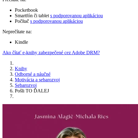
Pocketbook
Smartfón či tablet
s podporovanou aplikáciou
Počítač
s podporovanou aplikáciou
Neprečítate na:
Kindle
Ako čítať e-knihy zabezpečené cez Adobe DRM?
Knihy
Odborné a náučné
Motivácia a sebarozvoj
Sebarozvoj
Pošli TO ĎALEJ