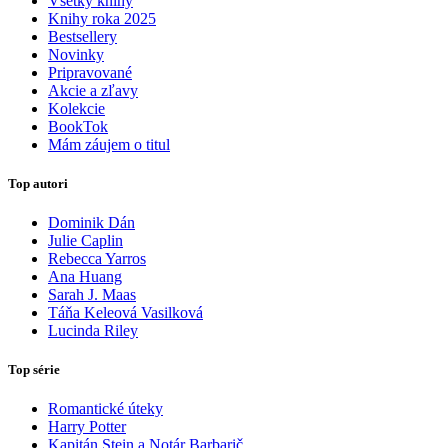
Všetky knihy
Knihy roka 2025
Bestsellery
Novinky
Pripravované
Akcie a zľavy
Kolekcie
BookTok
Mám záujem o titul
Top autori
Dominik Dán
Julie Caplin
Rebecca Yarros
Ana Huang
Sarah J. Maas
Táňa Keleová Vasilková
Lucinda Riley
Top série
Romantické úteky
Harry Potter
Kapitán Stein a Notár Barbarič