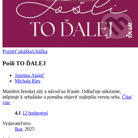
Pozrieť ukážku
Ukážka
Pošli TO ĎALEJ
Jasmina Alagič
Michala Ries
Manifest ženskej sily a návod na šťastie. Odhaľuje súkromie,
inšpiruje k sebaláske a pomáha objaviť najlepšiu verziu seba.
Čítať
viac
4,1
12 hodnotení
Vydavateľstvo
Ikar
, 2025