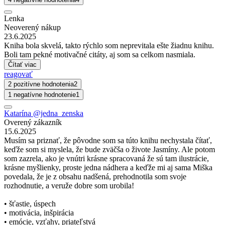
Lenka
Neoverený nákup
23.6.2025
Kniha bola skvelá, takto rýchlo som neprevitala ešte žiadnu knihu.
Boli tam pekné motivačné citáty, aj som sa celkom nasmiala.
Čítať viac
reagovať
2 pozitívne hodnotenia
2
1 negatívne hodnotenie
1
Katarína @jedna_zenska
Overený zákazník
15.6.2025
Musím sa priznať, že pôvodne som sa túto knihu nechystala čítať,
keďže som si myslela, že bude zväčša o živote Jasmíny. Ale potom
som zazrela, ako je vnútri krásne spracovaná že sú tam ilustrácie,
krásne myšlienky, proste jedna nádhera a keďže mi aj sama Miška
povedala, že je z obsahu nadšená, prehodnotila som svoje
rozhodnutie, a veruže dobre som urobila!
• šťastie, úspech
• motivácia, inšpirácia
• emócie, vzťahy, priateľstvá