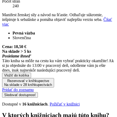
Počet strán
240
Manifest ženskej sily a návod na šťastie. Odhaľuje súkromie,
inšpiruje k sebaláske a pomáha objaviť najlepšiu verziu seba.
Čítať
viac
Pevná väzba
Slovenčina
Cena:
18,50 €
Na sklade > 5 ks
Posielame ihneď
Táto kniha sa môže na cestu ku vám vybrať prakticky okamžite! Ak
si ju objednáte do 13:00 v pracovný deň, odošleme vám ju ešte
dnes, inak najneskôr nasledujúci pracovný deň.
Vložiť do košíka
Rezervovať v kníhkupectve
Na sklade v 28 kníhkupectvách
Pridať do zoznamu
Sledovať dostupnosť
Dostupné v
16 knižniciach
.
Požičať v knižnici
V ktorých knižniciach majú túto knihu?