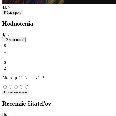
43,40 €
Kúpiť spolu
Hodnotenia
4,1
/ 5
12 hodnotení
8
1
1
0
2
Ako sa páčila kniha vám?
Pridať recenziu
Recenzie čitateľov
Dominika