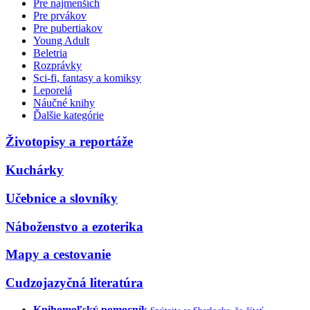
Pre najmenších
Pre prvákov
Pre pubertiakov
Young Adult
Beletria
Rozprávky
Sci-fi, fantasy a komiksy
Leporelá
Náučné knihy
Ďalšie kategórie
Životopisy a reportáže
Kuchárky
Učebnice a slovníky
Náboženstvo a ezoterika
Mapy a cestovanie
Cudzojazyčná literatúra
Knihomoľský pomocník