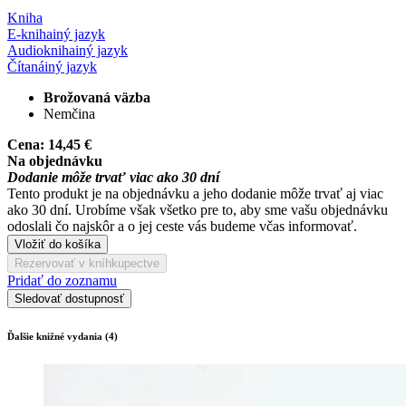
Kniha
E-kniha
iný jazyk
Audiokniha
iný jazyk
Čítaná
iný jazyk
Brožovaná väzba
Nemčina
Cena:
14,45 €
Na objednávku
Dodanie môže trvať viac ako 30 dní
Tento produkt je na objednávku a jeho dodanie môže trvať aj viac
ako 30 dní. Urobíme však všetko pre to, aby sme vašu objednávku
odoslali čo najskôr a o jej ceste vás budeme včas informovať.
Vložiť do košíka
Rezervovať v kníhkupectve
Pridať do zoznamu
Sledovať dostupnosť
Ďalšie knižné vydania (4)