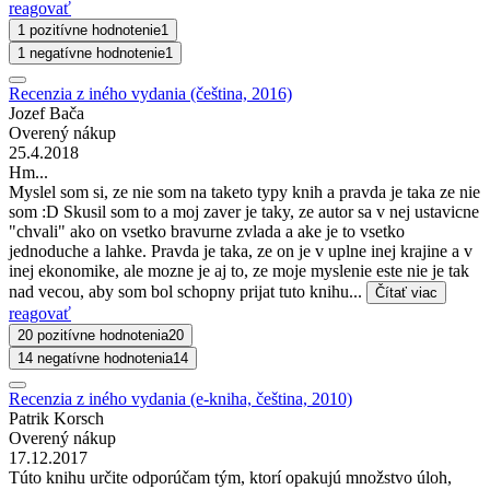
reagovať
1 pozitívne hodnotenie
1
1 negatívne hodnotenie
1
Recenzia z iného vydania (čeština, 2016)
Jozef Bača
Overený nákup
25.4.2018
Hm...
Myslel som si, ze nie som na taketo typy knih a pravda je taka ze nie
som :D Skusil som to a moj zaver je taky, ze autor sa v nej ustavicne
"chvali" ako on vsetko bravurne zvlada a ake je to vsetko
jednoduche a lahke. Pravda je taka, ze on je v uplne inej krajine a v
inej ekonomike, ale mozne je aj to, ze moje myslenie este nie je tak
nad vecou, aby som bol schopny prijat tuto knihu...
Čítať viac
reagovať
20 pozitívne hodnotenia
20
14 negatívne hodnotenia
14
Recenzia z iného vydania (e-kniha, čeština, 2010)
Patrik Korsch
Overený nákup
17.12.2017
Túto knihu určite odporúčam tým, ktorí opakujú množstvo úloh,