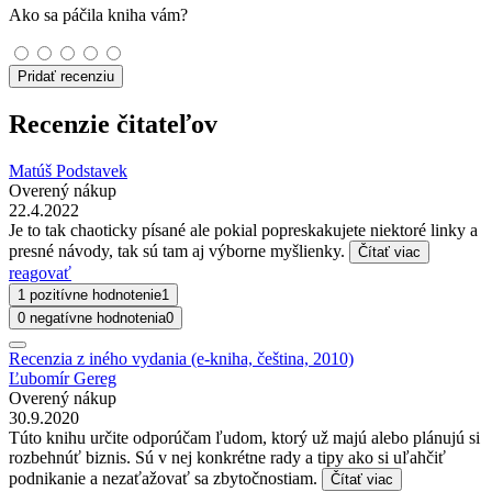
Ako sa páčila kniha vám?
Pridať recenziu
Recenzie čitateľov
Matúš Podstavek
Overený nákup
22.4.2022
Je to tak chaoticky písané ale pokial popreskakujete niektoré linky a
presné návody, tak sú tam aj výborne myšlienky.
Čítať viac
reagovať
1 pozitívne hodnotenie
1
0 negatívne hodnotenia
0
Recenzia z iného vydania (e-kniha, čeština, 2010)
Ľubomír Gereg
Overený nákup
30.9.2020
Túto knihu určite odporúčam ľudom, ktorý už majú alebo plánujú si
rozbehnúť biznis. Sú v nej konkrétne rady a tipy ako si uľahčiť
podnikanie a nezaťažovať sa zbytočnostiam.
Čítať viac