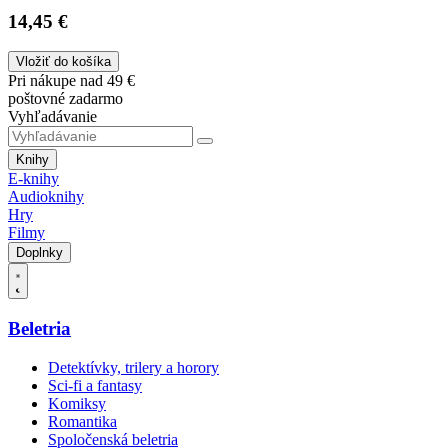
14,45 €
Vložiť do košíka
Pri nákupe nad 49 €
poštovné zadarmo
Vyhľadávanie
Knihy
E-knihy
Audioknihy
Hry
Filmy
Doplnky
Beletria
Detektívky, trilery a horory
Sci-fi a fantasy
Komiksy
Romantika
Spoločenská beletria