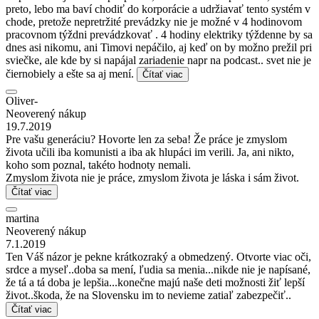
preto, lebo ma baví chodiť do korporácie a udržiavať tento systém v
chode, pretože nepretržité prevádzky nie je možné v 4 hodinovom
pracovnom týždni prevádzkovať . 4 hodiny elektriky týždenne by sa
dnes asi nikomu, ani Timovi nepáčilo, aj keď on by možno prežil pri
sviečke, ale kde by si napájal zariadenie napr na podcast.. svet nie je
čiernobiely a ešte sa aj mení.
Čítať viac
Oliver-
Neoverený nákup
19.7.2019
Pre vašu generáciu? Hovorte len za seba! Že práce je zmyslom
života učili iba komunisti a iba ak hlupáci im verili. Ja, ani nikto,
koho som poznal, takéto hodnoty nemali.
Zmyslom života nie je práce, zmyslom života je láska i sám život.
Čítať viac
martina
Neoverený nákup
7.1.2019
Ten Váš názor je pekne krátkozraký a obmedzený. Otvorte viac oči,
srdce a myseľ..doba sa mení, ľudia sa menia...nikde nie je napísané,
že tá a tá doba je lepšia...konečne majú naše deti možnosti žiť lepší
život..škoda, že na Slovensku im to nevieme zatiaľ zabezpečiť..
Čítať viac