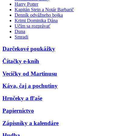
Harry Potter
Kapitán Stein a Notár Barbarič
Denník odvážneho bojka
Krimi Dominika Dána
Učím sa rozprávať
Duna
Smradi
Darčekové poukážky
Čítačky e-kníh
Vecičky od Martinusu
Káva, čaj a pochutiny
Hrnčeky a fľaše
Papiernictvo
Zápisníky a kalendáre
Hudba