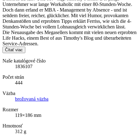
Unternehmer war lange Workaholic mit einer 80-Stunden-Woche.
Doch dann erfand er MBA - Management by Absence - und ist
seitdem freier, reicher, glücklicher. Mit viel Humor, provokanten
Denkanstößen und erprobten Tipps erklärt Ferriss, wie sich die 4-
Stunden-Woche bei vollem Lohnausgleich verwirklichen lässt.
Die Neuausgabe des Megasellers kommt mit vielen neuen erprobten
Life Hacks, einem Best of aus Timothy's Blog und überarbeiteten
Service-Adressen.
Čítať viac
Naše katalógové číslo
1836107
Počet strán
444
Väzba
brožovaná väzba
Rozmer
119×186 mm
Hmotnosť
312 g