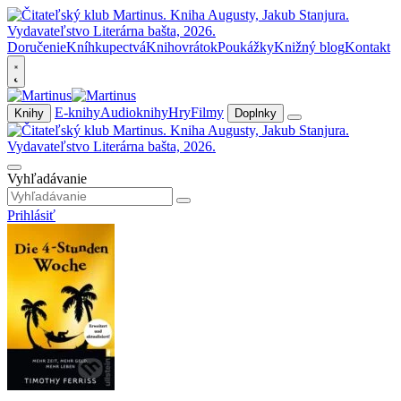
Doručenie
Kníhkupectvá
Knihovrátok
Poukážky
Knižný blog
Kontakt
E-knihy
Audioknihy
Hry
Filmy
Knihy
Doplnky
Vyhľadávanie
Prihlásiť