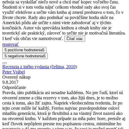
neboja sa vyskúšať niečo nové a chcú mať kopec voľného času.
Študenti si v tom vedia nájsť celkom vhodné rady ako svoj čas
využiť efektívne a určite vám kniha aj zmení predstavu o tom, čo v
živote chcete. Rady ako podnikať sa poväčšine hodia skôr na
Americkú pôdu ale určite s nimi viete zabodovať aj v týchto
končinách. Autor vás sprevádza knihou a obsah knihy nie je
teoretický ale praktický, zároveť to určite nie je motivačná literatúra.
I keď vás občas vie namotivovať.
Čítať viac
reagovať
5 pozitívne hodnotenia
5
5 negatívne hodnotenia
5
Recenzia z iného vydania (čeština, 2010)
Peter Vrábel
Overený nákup
9.8.2017
Odporúčanie
Pravda, táto publikácia asi nesadne každému. No pre ľudí, ktorí sú
otvorení zmene a cítia rezervy v tom, ako žijú dnes, je to možno
cesta k tomu, ako žiť zajtra. Napriek všeobecnému tvrdeniu, že po
tejto ceste môže ísť každý, Ferriss najviac pravdepodobne osloví
mladšiu generáciu, ktorá je flexibilná a na vlastný život nazerá ako
na otvorenú knihu. V každom prípade za mňa palec hore, pretože aj
keď človek nepôjdem presne tou popísanou cestou, minimálne ho
povznesie a dá mu energiu a vieru v to, že veci je možné meniť tak,