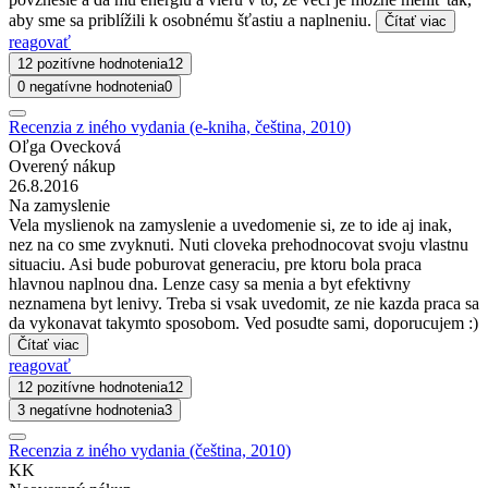
aby sme sa priblížili k osobnému šťastiu a naplneniu.
Čítať viac
reagovať
12 pozitívne hodnotenia
12
0 negatívne hodnotenia
0
Recenzia z iného vydania (e-kniha, čeština, 2010)
Oľga Ovecková
Overený nákup
26.8.2016
Na zamyslenie
Vela myslienok na zamyslenie a uvedomenie si, ze to ide aj inak,
nez na co sme zvyknuti. Nuti cloveka prehodnocovat svoju vlastnu
situaciu. Asi bude poburovat generaciu, pre ktoru bola praca
hlavnou naplnou dna. Lenze casy sa menia a byt efektivny
neznamena byt lenivy. Treba si vsak uvedomit, ze nie kazda praca sa
da vykonavat takymto sposobom. Ved posudte sami, doporucujem :)
Čítať viac
reagovať
12 pozitívne hodnotenia
12
3 negatívne hodnotenia
3
Recenzia z iného vydania (čeština, 2010)
KK