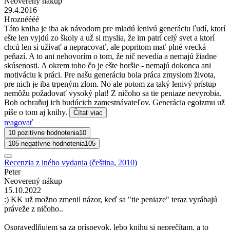
Neoverený nákup
29.4.2016
Hroznéééé
Táto kniha je iba ak návodom pre mladú lenivú generáciu ľudí, ktorí
ešte len vyjdú zo školy a už si myslia, že im patrí celý svet a ktorí
chcú len si užívať a nepracovať, ale popritom mať plné vrecká
peňazí. A to ani nehovorím o tom, že nič nevedia a nemajú žiadne
skúsenosti. A okrem toho čo je ešte horšie - nemajú dokonca ani
motiváciu k práci. Pre našu generáciu bola práca zmyslom života,
pre nich je iba trpeným zlom. No ale potom za taký lenivý prístup
nemôžu požadovať vysoký plat! Z ničoho sa tie peniaze nevyrobia.
Boh ochraňuj ich budúcich zamestnávateľov. Generácia egoizmu už
píše o tom aj knihy.
Čítať viac
reagovať
10 pozitívne hodnotenia
10
105 negatívne hodnotenia
105
Recenzia z iného vydania (čeština, 2010)
Peter
Neoverený nákup
15.10.2022
:) KK už možno zmenil názor, keď sa "tie peniaze" teraz vyrábajú
práveže z ničoho..
Ospravedlňujem sa za príspevok, lebo knihu si neprečítam, a to