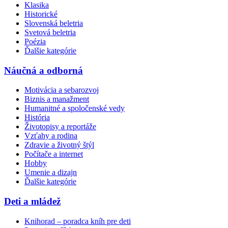
Klasika
Historické
Slovenská beletria
Svetová beletria
Poézia
Ďalšie kategórie
Náučná a odborná
Motivácia a sebarozvoj
Biznis a manažment
Humanitné a spoločenské vedy
História
Životopisy a reportáže
Vzťahy a rodina
Zdravie a životný štýl
Počítače a internet
Hobby
Umenie a dizajn
Ďalšie kategórie
Deti a mládež
Knihorad – poradca kníh pre deti