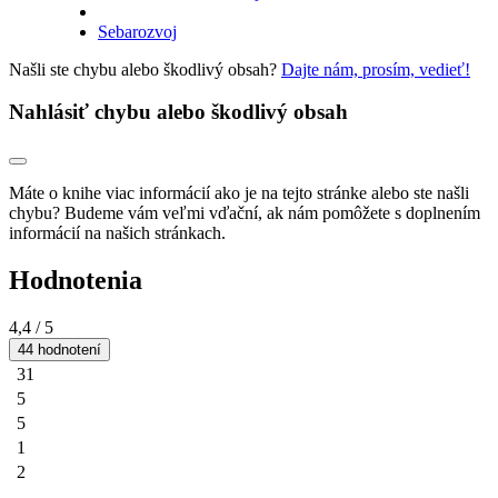
Sebarozvoj
Našli ste chybu alebo škodlivý obsah?
Dajte nám, prosím, vedieť!
Nahlásiť chybu alebo škodlivý obsah
Máte o knihe viac informácií ako je na tejto stránke alebo ste našli
chybu? Budeme vám veľmi vďační, ak nám pomôžete s doplnením
informácií na našich stránkach.
Hodnotenia
4,4
/ 5
44 hodnotení
31
5
5
1
2