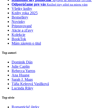
Spýtajte sa Sherlocka, čo čítať
Odporúčame pre vás
Knižné tipy ušité na mieru vám
Všetky knihy
Knihy roka 2025
Bestsellery
Novinky
Pripravované
Akcie a zľavy
Kolekcie
BookTok
Mám záujem o titul
Top autori
Dominik Dán
Julie Caplin
Rebecca Yarros
Ana Huang
Sarah J. Maas
Táňa Keleová Vasilková
Lucinda Riley
Top série
Romantické úteky