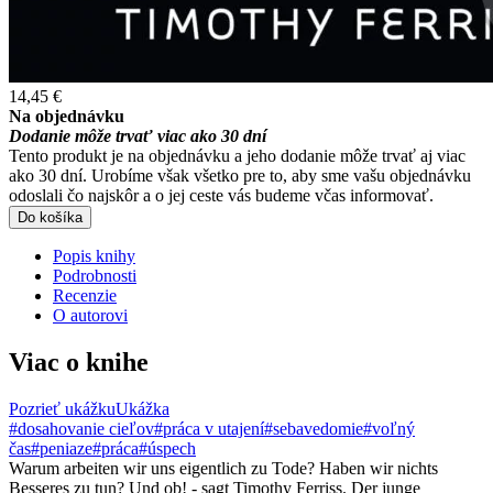
14,45 €
Na objednávku
Dodanie môže trvať viac ako 30 dní
Tento produkt je na objednávku a jeho dodanie môže trvať aj viac
ako 30 dní. Urobíme však všetko pre to, aby sme vašu objednávku
odoslali čo najskôr a o jej ceste vás budeme včas informovať.
Do košíka
Popis knihy
Podrobnosti
Recenzie
O autorovi
Viac o knihe
Pozrieť ukážku
Ukážka
#dosahovanie cieľov
#práca v utajení
#sebavedomie
#voľný
čas
#peniaze
#práca
#úspech
Warum arbeiten wir uns eigentlich zu Tode? Haben wir nichts
Besseres zu tun? Und ob! - sagt Timothy Ferriss. Der junge