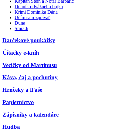
Kapitán Stein a Notár Barbarič
Denník odvážneho bojka
Krimi Dominika Dána
Učím sa rozprávať
Duna
Smradi
Darčekové poukážky
Čítačky e-kníh
Vecičky od Martinusu
Káva, čaj a pochutiny
Hrnčeky a fľaše
Papiernictvo
Zápisníky a kalendáre
Hudba