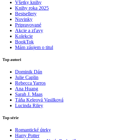
Všetky knihy
Knihy roka 2025
Bestsellery
Novinky
Pripravované
Akcie a zľavy
Kolekcie
BookTok
Mám záujem o titul
Top autori
Dominik Dán
Julie Caplin
Rebecca Yarros
Ana Huang
Sarah J. Maas
Táňa Keleová Vasilková
Lucinda Riley
Top série
Romantické úteky
Harry Potter