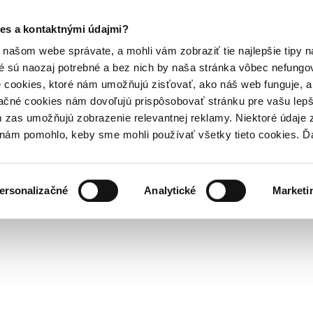
es a kontaktnými údajmi?
našom webe správate, a mohli vám zobraziť tie najlepšie tipy n
é sú naozaj potrebné a bez nich by naša stránka vôbec nefung
 cookies, ktoré nám umožňujú zisťovať, ako náš web funguje, a 
ačné cookies nám dovoľujú prispôsobovať stránku pre vašu lepši
zas umožňujú zobrazenie relevantnej reklamy. Niektoré údaje z
y nám pomohlo, keby sme mohli používať všetky tieto cookies. 
ersonalizačné
Analytické
Marketi