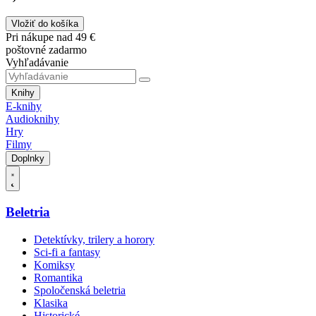
Vložiť do košíka
Pri nákupe nad 49 €
poštovné zadarmo
Vyhľadávanie
Knihy
E-knihy
Audioknihy
Hry
Filmy
Doplnky
Beletria
Detektívky, trilery a horory
Sci-fi a fantasy
Komiksy
Romantika
Spoločenská beletria
Klasika
Historické