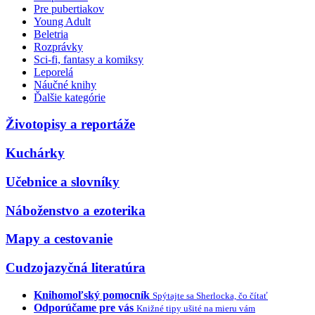
Pre pubertiakov
Young Adult
Beletria
Rozprávky
Sci-fi, fantasy a komiksy
Leporelá
Náučné knihy
Ďalšie kategórie
Životopisy a reportáže
Kuchárky
Učebnice a slovníky
Náboženstvo a ezoterika
Mapy a cestovanie
Cudzojazyčná literatúra
Knihomoľský pomocník
Spýtajte sa Sherlocka, čo čítať
Odporúčame pre vás
Knižné tipy ušité na mieru vám