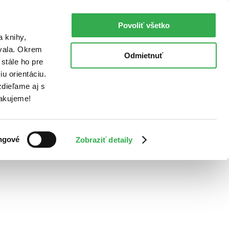
Povoliť všetko
a knihy,
ovala. Okrem
Odmietnuť
stále ho pre
u orientáciu.
dieľame aj s
Ďakujeme!
ngové
Zobraziť detaily