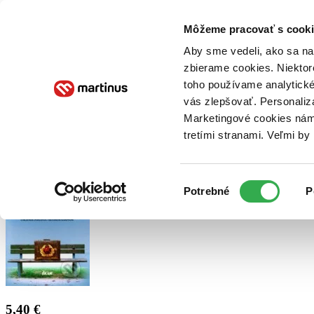
Doručenie
Kníhkupectvá
Knihovrátok
Poukážky
Knižný blog
Kontakt
Môžeme pracovať s cooki
Aby sme vedeli, ako sa na 
zbierame cookies. Niektor
E-knihy
Audioknihy
Hry
Filmy
Knihy
Doplnky
toho používame analytické
vás zlepšovať. Personaliz
Vyhľadávanie
Marketingové cookies nám 
tretími stranami. Veľmi b
Prihlásiť
Výber
Potrebné
P
súhlasu
5,40 €