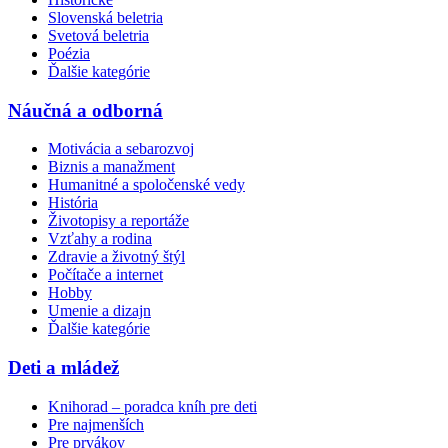
Slovenská beletria
Svetová beletria
Poézia
Ďalšie kategórie
Náučná a odborná
Motivácia a sebarozvoj
Biznis a manažment
Humanitné a spoločenské vedy
História
Životopisy a reportáže
Vzťahy a rodina
Zdravie a životný štýl
Počítače a internet
Hobby
Umenie a dizajn
Ďalšie kategórie
Deti a mládež
Knihorad – poradca kníh pre deti
Pre najmenších
Pre prvákov