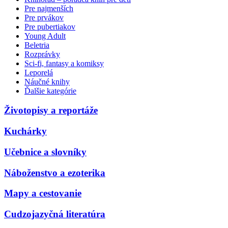
Pre najmenších
Pre prvákov
Pre pubertiakov
Young Adult
Beletria
Rozprávky
Sci-fi, fantasy a komiksy
Leporelá
Náučné knihy
Ďalšie kategórie
Životopisy a reportáže
Kuchárky
Učebnice a slovníky
Náboženstvo a ezoterika
Mapy a cestovanie
Cudzojazyčná literatúra