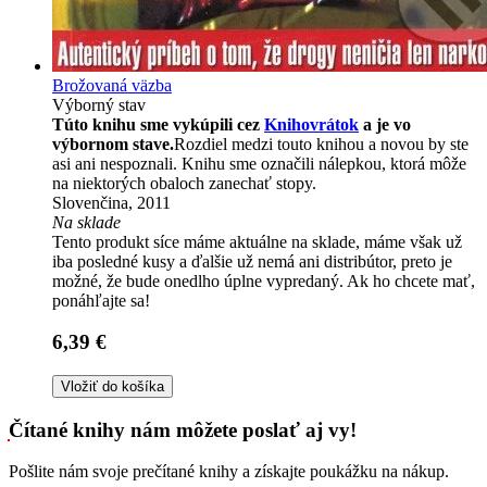
Brožovaná väzba
Výborný stav
Túto knihu sme vykúpili cez
Knihovrátok
a je vo
výbornom stave.
Rozdiel medzi touto knihou a novou by ste
asi ani nespoznali. Knihu sme označili nálepkou, ktorá môže
na niektorých obaloch zanechať stopy.
Slovenčina, 2011
Na sklade
Tento produkt síce máme aktuálne na sklade, máme však už
iba posledné kusy a ďalšie už nemá ani distribútor, preto je
možné, že bude onedlho úplne vypredaný. Ak ho chcete mať,
ponáhľajte sa!
6,39 €
Vložiť do košíka
Čítané knihy nám môžete poslať aj vy!
Pošlite nám svoje prečítané knihy a získajte poukážku na nákup.