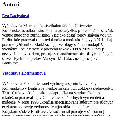
Autori
Eva Bacigalová
Vyštudovala Matematicko-fyzikálnu fakultu Univerzity
Komenského, odbor astronómia a astrofyzika, profesionálne sa však
venuje hudobnej žurnalistike. Viac ako desať rokov strávila vo Fun
Radiu, kde pracovala ako redaktorka a moderátorka, vyskúšala si aj
prácu v týždenníku Markíza. Jej prvé blogy s témou nudapláže
vychádzali na internete v priebehu rokov 2008 a 2009. Dnes je
nezávislou novinárkou, pracuje v manažmente niekoľkých známych
slovenských interpretov. Má syna Michala, žije a pracuje v
Bratislave.
Vladislava Hoffmannová
Vyštudovala Fakultu telesnej výchovy a športu Univerzity
Komenského v Bratislave, neskôr získala titul doktorka pedagogiky.
Trinásť rokov pôsobila ako pedagogička na strednej škole, s
mládežou pracovala aj v Centre medzinárodných výmen detí a
mládeže. V roku 1996 ukončila špecializované štúdium pre súdnych
exekútorov a svoje vedomosti v tejto oblasti uplatňovala na
Krajskom súde v Bratislave. V súčasnosti pracuje v súkromnej