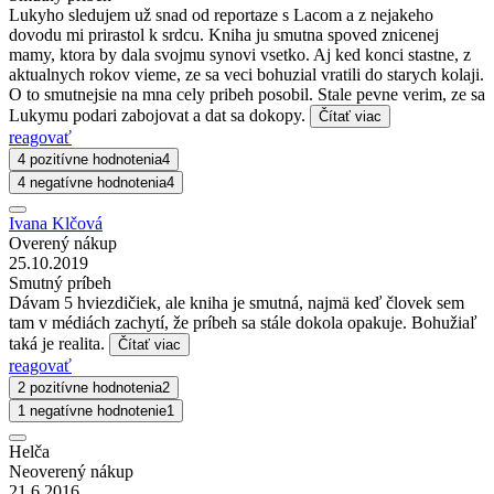
Lukyho sledujem už snad od reportaze s Lacom a z nejakeho
dovodu mi prirastol k srdcu. Kniha ju smutna spoved znicenej
mamy, ktora by dala svojmu synovi vsetko. Aj ked konci stastne, z
aktualnych rokov vieme, ze sa veci bohuzial vratili do starych kolaji.
O to smutnejsie na mna cely pribeh posobil. Stale pevne verim, ze sa
Lukymu podari zabojovat a dat sa dokopy.
Čítať viac
reagovať
4 pozitívne hodnotenia
4
4 negatívne hodnotenia
4
Ivana Klčová
Overený nákup
25.10.2019
Smutný príbeh
Dávam 5 hviezdičiek, ale kniha je smutná, najmä keď človek sem
tam v médiách zachytí, že príbeh sa stále dokola opakuje. Bohužiaľ
taká je realita.
Čítať viac
reagovať
2 pozitívne hodnotenia
2
1 negatívne hodnotenie
1
Helča
Neoverený nákup
21.6.2016