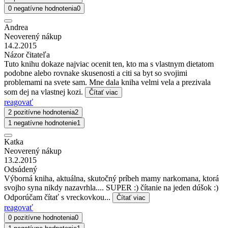
0 negatívne hodnotenia
0
Andrea
Neoverený nákup
14.2.2015
Názor čitateľa
Tuto knihu dokaze najviac ocenit ten, kto ma s vlastnym dietatom
podobne alebo rovnake skusenosti a citi sa byt so svojimi
problemami na svete sam. Mne dala kniha velmi vela a prezivala
som dej na vlastnej kozi.
Čítať viac
reagovať
2 pozitívne hodnotenia
2
1 negatívne hodnotenie
1
Katka
Neoverený nákup
13.2.2015
Odsúdený
Výborná kniha, aktuálna, skutočný príbeh mamy narkomana, ktorá
svojho syna nikdy nazavrhla.... SUPER :) čítanie na jeden dúšok :)
Odporúčam čítať s vreckovkou...
Čítať viac
reagovať
0 pozitívne hodnotenia
0