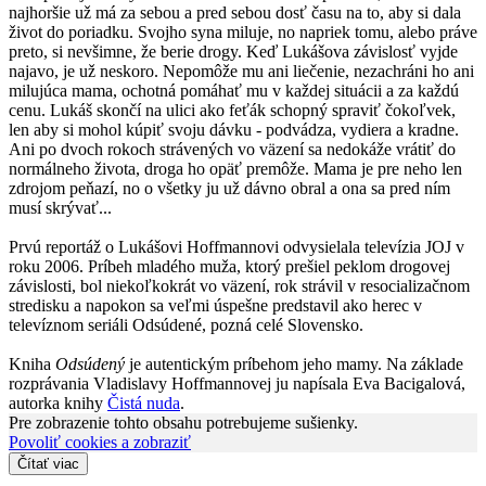
najhoršie už má za sebou a pred sebou dosť času na to, aby si dala
život do poriadku. Svojho syna miluje, no napriek tomu, alebo práve
preto, si nevšimne, že berie drogy. Keď Lukášova závislosť vyjde
najavo, je už neskoro. Nepomôže mu ani liečenie, nezachráni ho ani
milujúca mama, ochotná pomáhať mu v každej situácii a za každú
cenu. Lukáš skončí na ulici ako feťák schopný spraviť čokoľvek,
len aby si mohol kúpiť svoju dávku - podvádza, vydiera a kradne.
Ani po dvoch rokoch strávených vo väzení sa nedokáže vrátiť do
normálneho života, droga ho opäť premôže. Mama je pre neho len
zdrojom peňazí, no o všetky ju už dávno obral a ona sa pred ním
musí skrývať...
Prvú reportáž o Lukášovi Hoffmannovi odvysielala televízia JOJ v
roku 2006. Príbeh mladého muža, ktorý prešiel peklom drogovej
závislosti, bol niekoľkokrát vo väzení, rok strávil v resocializačnom
stredisku a napokon sa veľmi úspešne predstavil ako herec v
televíznom seriáli Odsúdené, pozná celé Slovensko.
Kniha
Odsúdený
je autentickým príbehom jeho mamy. Na základe
rozprávania Vladislavy Hoffmannovej ju napísala Eva Bacigalová,
autorka knihy
Čistá nuda
.
Pre zobrazenie tohto obsahu potrebujeme sušienky.
Povoliť cookies a zobraziť
Čítať viac