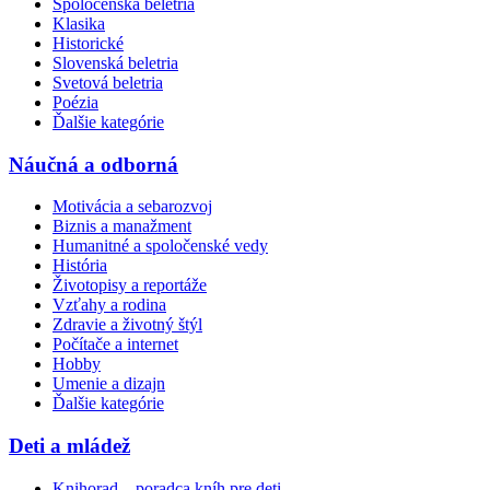
Spoločenská beletria
Klasika
Historické
Slovenská beletria
Svetová beletria
Poézia
Ďalšie kategórie
Náučná a odborná
Motivácia a sebarozvoj
Biznis a manažment
Humanitné a spoločenské vedy
História
Životopisy a reportáže
Vzťahy a rodina
Zdravie a životný štýl
Počítače a internet
Hobby
Umenie a dizajn
Ďalšie kategórie
Deti a mládež
Knihorad – poradca kníh pre deti