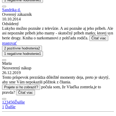
1 negatívne hodnotenie
1
Sandrika d.
Overený zákazník
10.10.2014
Odsúdený
Lukyho možno poznáte z televízie. A asi poznáte aj jeho príbeh. Ale
asi nepoznáte príbeh jeho mamy - skutočný príbeh matky, ktorej syn
berie drogy. Kniha o narkomanovi z pohľadu rodiča.
Čítať viac
reagovať
2 pozitívne hodnotenia
2
1 negatívne hodnotenie
1
Maria
Neoverený nákup
26.12.2019
Tento príspevok prezrádza dôležité momenty deja, preto je skrytý,
aby sme Vám nepokazili pôžitok z čítania.
počula som, že Vlaďka zomrela,je to
Prajete si ho zobraziť?
pravda?
Čítať viac
1
2
3
4
5
6
Ďalšie
1
Ďalšie