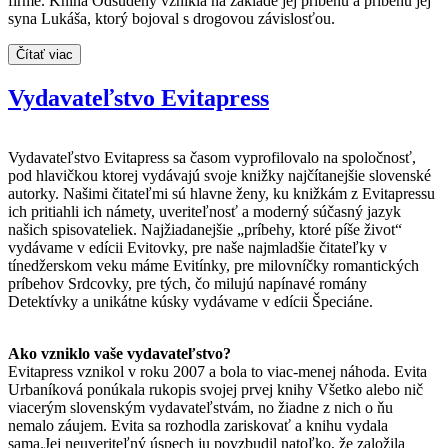
firme. Kniha Odsúdený vznikla na základe jej príbehu a príbehu jej
syna Lukáša, ktorý bojoval s drogovou závislosťou.
Čítať viac
Vydavateľstvo Evitapress
Vydavateľstvo Evitapress sa časom vyprofilovalo na spoločnosť,
pod hlavičkou ktorej vydávajú svoje knižky najčítanejšie slovenské
autorky. Našimi čitateľmi sú hlavne ženy, ku knižkám z Evitapressu
ich pritiahli ich námety, uveriteľnosť a moderný súčasný jazyk
našich spisovateliek. Najžiadanejšie „príbehy, ktoré píše život“
vydávame v edícii Evitovky, pre naše najmladšie čitateľky v
tínedžerskom veku máme Evitínky, pre milovníčky romantických
príbehov Srdcovky, pre tých, čo milujú napínavé romány
Detektívky a unikátne kúsky vydávame v edícii Špeciáne.
Ako vzniklo vaše vydavateľstvo?
Evitapress vznikol v roku 2007 a bola to viac-menej náhoda. Evita
Urbaníková ponúkala rukopis svojej prvej knihy Všetko alebo nič
viacerým slovenským vydavateľstvám, no žiadne z nich o ňu
nemalo záujem. Evita sa rozhodla zariskovať a knihu vydala
sama.Jej neuveriteľný úspech ju povzbudil natoľko, že založila