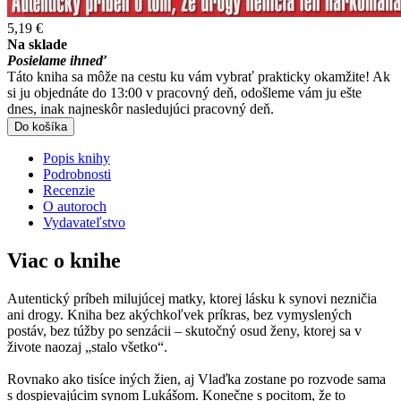
5,19 €
Na sklade
Posielame ihneď
Táto kniha sa môže na cestu ku vám vybrať prakticky okamžite! Ak
si ju objednáte do 13:00 v pracovný deň, odošleme vám ju ešte
dnes, inak najneskôr nasledujúci pracovný deň.
Do košíka
Popis knihy
Podrobnosti
Recenzie
O autoroch
Vydavateľstvo
Viac o knihe
Autentický príbeh milujúcej matky, ktorej lásku k synovi nezničia
ani drogy. Kniha bez akýchkoľvek príkras, bez vymyslených
postáv, bez túžby po senzácii – skutočný osud ženy, ktorej sa v
živote naozaj „stalo všetko“.
Rovnako ako tisíce iných žien, aj Vlaďka zostane po rozvode sama
s dospievajúcim synom Lukášom. Konečne s pocitom, že to