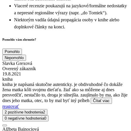
Viaceré recenzie poukazujú na jazykové/formálne nedostatky
a nepresné regionálne výrazy (napr. „do Tomiek“).
Niektorým vadila údajná propagácia osoby v knihe alebo
doplnkové články na konci.
Pomohlo vám zhrnutie?
Pomohlo
Nepomohlo
Slavka Grexová
Overený zákazník
19.8.2021
kniha
kniha je napísaná skutočne autenticky. je obdivuhodné čo dokáže
žena matka kôli svojmu dieťaťu. žiaľ ako sa môžeme aj dnes
presvedčiť, nestačilo to, droga je silnejšia. zaujímalo by ma, ako žije
dnes jeho matka, otec, to by mal byť iný príbeh
Čítať viac
reagovať
2 pozitívne hodnotenia
2
0 negatívne hodnotenia
0
Alžbeta Bajnociová