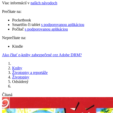
Viac informácií v
našich návodoch
Prečítate na:
Pocketbook
Smartfón či tablet
s podporovanou aplikáciou
Počítač
s podporovanou aplikáciou
Neprečítate na:
Kindle
Ako čítať e-knihy zabezpečené cez Adobe DRM?
Knihy
Životopisy a reportáže
Životopisy
Odsúdený
Čítaná