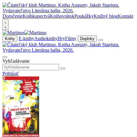
Doručenie
Kníhkupectvá
Knihovrátok
Poukážky
Knižný blog
Kontakt
E-knihy
Audioknihy
Hry
Filmy
Knihy
Doplnky
Vyhľadávanie
Prihlásiť