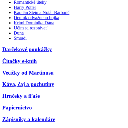
Romantické úteky
Harry Potter
Kapitán Stein a Notár Barbarič
Denník odvážneho bojka
Krimi Dominika Dána
Učím sa rozprávať
Duna
Smradi
Darčekové poukážky
Čítačky e-kníh
Vecičky od Martinusu
Káva, čaj a pochutiny
Hrnčeky a fľaše
Papiernictvo
Zápisníky a kalendáre