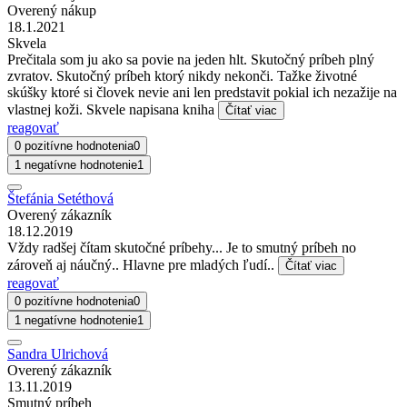
Overený nákup
18.1.2021
Skvela
Prečitala som ju ako sa povie na jeden hlt. Skutočný príbeh plný
zvratov. Skutočný príbeh ktorý nikdy nekonči. Tažke životné
skúšky ktoré si človek nevie ani len predstavit pokial ich nezažije na
vlastnej koži. Skvele napisana kniha
Čítať viac
reagovať
0 pozitívne hodnotenia
0
1 negatívne hodnotenie
1
Štefánia Setéthová
Overený zákazník
18.12.2019
Vždy radšej čítam skutočné príbehy... Je to smutný príbeh no
zároveň aj náučný.. Hlavne pre mladých ľudí..
Čítať viac
reagovať
0 pozitívne hodnotenia
0
1 negatívne hodnotenie
1
Sandra Ulrichová
Overený zákazník
13.11.2019
Smutný príbeh