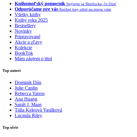
Knihomoľský pomocník
Spýtajte sa Sherlocka, čo čítať
Odporúčame pre vás
Knižné tipy ušité na mieru vám
Všetky knihy
Knihy roka 2025
Bestsellery
Novinky
Pripravované
Akcie a zľavy
Kolekcie
BookTok
Mám záujem o titul
Top autori
Dominik Dán
Julie Caplin
Rebecca Yarros
Ana Huang
Sarah J. Maas
Táňa Keleová Vasilková
Lucinda Riley
Top série