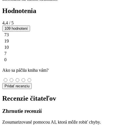
Hodnotenia
4,4
/ 5
109 hodnotení
73
19
10
7
0
Ako sa páčila kniha vám?
Pridať recenziu
Recenzie čitateľov
Zhrnutie recenzií
Zosumarizované pomocou AI, ktorá môže robiť chyby.