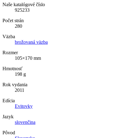
Naše katalógové číslo
925233
Počet strán
280
Väzba
brožovaná väzba
Rozmer
105×170 mm
Hmotnosť
198 g
Rok vydania
2011
Edícia
Evitovky
Jazyk
slovenčina
Pôvod