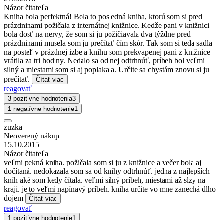
Názor čitateľa
Kniha bola perfektná! Bola to posledná kniha, ktorú som si pred
prázdninami požičala z internátnej knižnice. Kedže pani v knižnici
bola dosť na nervy, že som si ju požičiavala dva týždne pred
prázdninami musela som ju prečítať čím skôr. Tak som si teda sadla
na posteľ v prázdnej izbe a knihu som prekvapenej pani z knižnice
vrátila za tri hodiny. Nedalo sa od nej odtrhnúť, príbeh bol veľmi
silný a miestami som si aj poplakala. Určite sa chystám znovu si ju
prečítať.
Čítať viac
reagovať
3 pozitívne hodnotenia
3
1 negatívne hodnotenie
1
zuzka
Neoverený nákup
15.10.2015
Názor čitateľa
veľmi pekná kniha. požičala som si ju z knižnice a večer bola aj
dočítaná. nedokázala som sa od knihy odtrhnúť. jedna z najlepších
kníh aké som kedy čítala. veľmi silný príbeh, miestami až slzy na
kraji. je to veľmi napínavý príbeh. kniha určite vo mne zanechá dlho
dojem
Čítať viac
reagovať
1 pozitívne hodnotenie
1