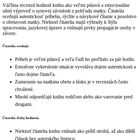
Väčšina recenzií hodnotí knihu ako veľmi pútavú a emocionálne
silnú výpoveď o synovej závislosti z pohľadu matky. Čitatelia
oceňujú autentickosť príbehu, rýchle a návykové čítanie a posolstvo
o obetavosti matky. Niektorí čitatelia majú výhrady k štýlu
spracovania, jazykovej úprave a vnímajú prvky propagácie osoby v
závere.
Čitatelia oceňujú
Príbeh je veľmi pútavý a veľa ľudí ho prečítalo za pár hodín.
Emotívne vykreslenie situácie vyvoláva dojem autentickosti a
často dojme čitateľa.
Zameranie na matkinu obetu a lásku je v recenziách často
chválené.
Mnohí odporúčajú knihu rodičom alebo ako varovanie pred
drogami.
Čitatelia ďalej hodnotia
Niektorí čitatelia knihu vnímali ako príliš strohú, až ako dlhší
článok bez autorského šmrncu.