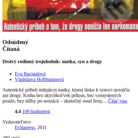
Odsúdený
Čítaná
Desivý rodinný trojuholník: matka, syn a drogy
Eva Bacigalová
Vladislava Hoffmannová
Autentický príbeh milujúcej matky, ktorej lásku k synovi nezničia
ani drogy. Kniha bez akýchkoľvek príkras, bez vymyslených
postáv, bez túžby po senzácii – skutočný osud ženy,...
Čítať viac
4,4
109 hodnotení
Vydavateľstvo
Evitapress
, 2011
280 strán