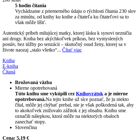
5 hodín čítania
Vychádzame z priemerného údaju o rýchlosti čítania 230 slov
za minútu, od knihy ku knihe a čitateľa ku čitateľovi sa to
však môže líšiť.
Autentický príbeh milujúcej matky, ktorej lásku k synovi nezničia
ani drogy. Kniha bez akýchkoľvek príkras, bez vymyslených
postáv, bez túžby po senzácii – skutočný osud ženy, ktorej sa v
živote naozaj „stalo všetko“...
Čítať viac
Kniha
E-kniha
Čítaná
Brožovaná väzba
Mierne opotrebovaná
Túto knihu sme vykúpili cez
Knihovrátok
a je mierne
opotrebovaná.
Na tejto knihe už síce poznať, že ju niekto
čítal, môže jej chýbať prebal, nie je však poškodená tak, aby
to akokoľvek znižovalo zážitok z jej obsahu. Knihu sme
označili nálepkou, ktorá môže na niektorých obaloch
zanechať stopy.
Slovenčina
Cena:
5,19 €