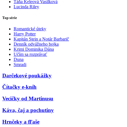
Táňa Keleová Vasilková
Lucinda Riley
Top série
Romantické úteky
Harry Potter
Kapitán Stein a Notár Barbarič
Denník odvážneho bojka
Krimi Dominika Dána
Učím sa rozprávať
Duna
Smradi
Darčekové poukážky
Čítačky e-kníh
Vecičky od Martinusu
Káva, čaj a pochutiny
Hrnčeky a fľaše