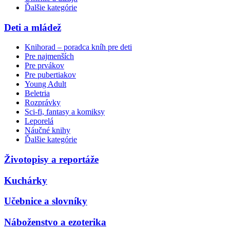
Ďalšie kategórie
Deti a mládež
Knihorad – poradca kníh pre deti
Pre najmenších
Pre prvákov
Pre pubertiakov
Young Adult
Beletria
Rozprávky
Sci-fi, fantasy a komiksy
Leporelá
Náučné knihy
Ďalšie kategórie
Životopisy a reportáže
Kuchárky
Učebnice a slovníky
Náboženstvo a ezoterika