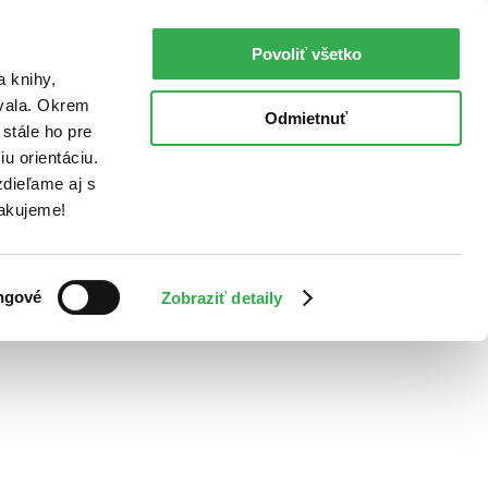
Povoliť všetko
a knihy,
ovala. Okrem
Odmietnuť
stále ho pre
u orientáciu.
dieľame aj s
Ďakujeme!
ngové
Zobraziť detaily