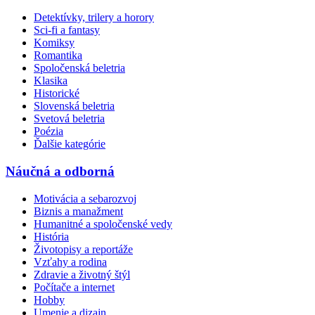
Detektívky, trilery a horory
Sci-fi a fantasy
Komiksy
Romantika
Spoločenská beletria
Klasika
Historické
Slovenská beletria
Svetová beletria
Poézia
Ďalšie kategórie
Náučná a odborná
Motivácia a sebarozvoj
Biznis a manažment
Humanitné a spoločenské vedy
História
Životopisy a reportáže
Vzťahy a rodina
Zdravie a životný štýl
Počítače a internet
Hobby
Umenie a dizajn