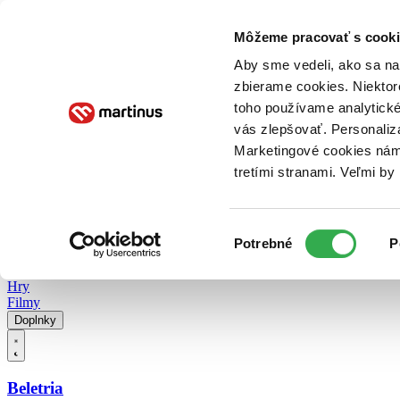
Doručenie
Kníhkupectvá
Knihovrátok
Poukážky
Knižný blog
Kontakt
Môžeme pracovať s cooki
Aby sme vedeli, ako sa na 
zbierame cookies. Niektor
E-knihy
Audioknihy
Hry
Filmy
Knihy
Doplnky
toho používame analytické
vás zlepšovať. Personaliz
Vyhľadávanie
Marketingové cookies nám 
tretími stranami. Veľmi b
Prihlásiť
Vyhľadávanie
Výber
Knihy
Potrebné
P
súhlasu
E-knihy
Audioknihy
Hry
Filmy
Doplnky
Beletria