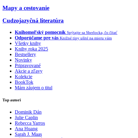
Mapy a cestovanie
Cudzojazyčná literatúra
Knihomoľský pomocník
Spýtajte sa Sherlocka, čo čítať
Odporúčame pre vás
Knižné tipy ušité na mieru vám
Všetky knihy
Knihy roka 2025
Bestsellery
Novinky
Pripravované
Akcie a zľavy
Kolekcie
BookTok
Mám záujem o titul
Top autori
Dominik Dán
Julie Caplin
Rebecca Yarros
Ana Huang
Sarah J. Maas