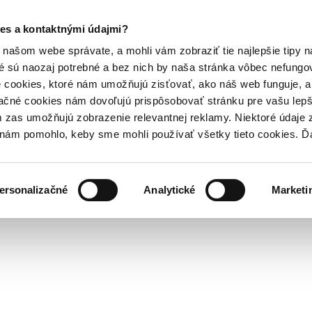
es a kontaktnými údajmi?
našom webe správate, a mohli vám zobraziť tie najlepšie tipy n
é sú naozaj potrebné a bez nich by naša stránka vôbec nefung
 cookies, ktoré nám umožňujú zisťovať, ako náš web funguje, a 
ačné cookies nám dovoľujú prispôsobovať stránku pre vašu lepši
zas umožňujú zobrazenie relevantnej reklamy. Niektoré údaje z
y nám pomohlo, keby sme mohli používať všetky tieto cookies. 
ersonalizačné
Analytické
Marketi