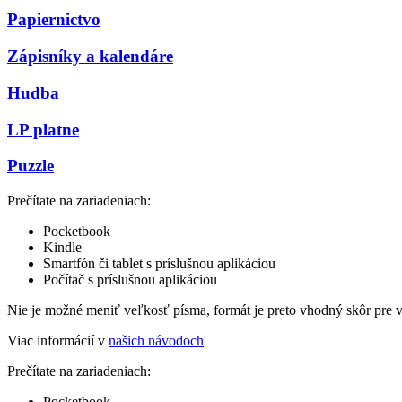
Papiernictvo
Zápisníky a kalendáre
Hudba
LP platne
Puzzle
Prečítate na zariadeniach:
Pocketbook
Kindle
Smartfón či tablet s príslušnou aplikáciou
Počítač s príslušnou aplikáciou
Nie je možné meniť veľkosť písma, formát je preto vhodný skôr pre 
Viac informácií v
našich návodoch
Prečítate na zariadeniach:
Pocketbook