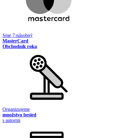
Sme 7-násobný
MasterCard
Obchodník roka
Organizujeme
množstvo besied
s autormi