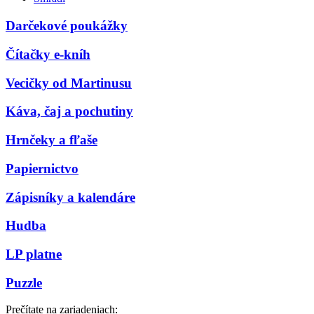
Darčekové poukážky
Čítačky e-kníh
Vecičky od Martinusu
Káva, čaj a pochutiny
Hrnčeky a fľaše
Papiernictvo
Zápisníky a kalendáre
Hudba
LP platne
Puzzle
Prečítate na zariadeniach: