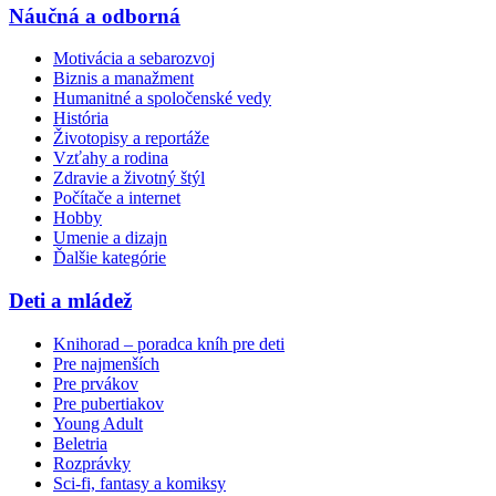
Náučná a odborná
Motivácia a sebarozvoj
Biznis a manažment
Humanitné a spoločenské vedy
História
Životopisy a reportáže
Vzťahy a rodina
Zdravie a životný štýl
Počítače a internet
Hobby
Umenie a dizajn
Ďalšie kategórie
Deti a mládež
Knihorad – poradca kníh pre deti
Pre najmenších
Pre prvákov
Pre pubertiakov
Young Adult
Beletria
Rozprávky
Sci-fi, fantasy a komiksy