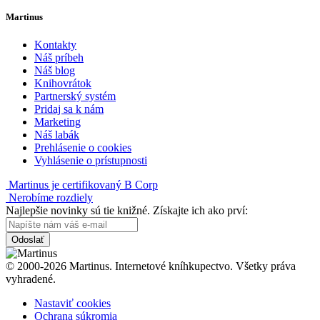
Martinus
Kontakty
Náš príbeh
Náš blog
Knihovrátok
Partnerský systém
Pridaj sa k nám
Marketing
Náš labák
Prehlásenie o cookies
Vyhlásenie o prístupnosti
Martinus je certifikovaný B Corp
Nerobíme rozdiely
Najlepšie novinky sú tie knižné. Získajte ich ako prví:
Odoslať
© 2000-2026 Martinus. Internetové kníhkupectvo. Všetky práva
vyhradené.
Nastaviť cookies
Ochrana súkromia