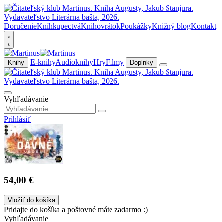
Doručenie
Kníhkupectvá
Knihovrátok
Poukážky
Knižný blog
Kontakt
E-knihy
Audioknihy
Hry
Filmy
Knihy
Doplnky
Vyhľadávanie
Prihlásiť
54,00 €
Vložiť do košíka
Pridajte do košíka a poštovné máte zadarmo :)
Vyhľadávanie