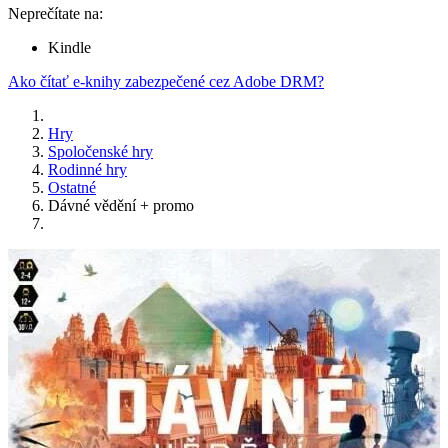
Neprečítate na:
Kindle
Ako čítať e-knihy zabezpečené cez Adobe DRM?
Hry
Spoločenské hry
Rodinné hry
Ostatné
Dávné vědění + promo