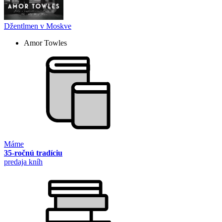
Džentlmen v Moskve
Amor Towles
Máme
35-ročnú tradíciu
predaja kníh