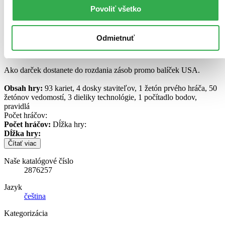
vami postavených symbolických pamiatok. Monumentov, ktoré aj
Povoliť všetko
dnes nájdeme roztrúsené naprieč svetom. Od mexických pyramíd po
Sfingu v Gize, cez slávne mestá Tiwanaku a Babylon len ten
najmúdrejší staviteľ zažiary v priebehu vekov a získa víťazstvo.
Odmietnuť
Odolajú vaše pamiatky skúške časom?
Ako darček dostanete do rozdania zásob promo balíček USA.
Obsah hry:
93 kariet, 4 dosky staviteľov, 1 žetón prvého hráča, 50
žetónov vedomostí, 3 dieliky technológie, 1 počítadlo bodov,
pravidlá
Počet hráčov:
Počet hráčov:
Dĺžka hry:
Dĺžka hry:
Čítať viac
Naše katalógové číslo
2876257
Jazyk
čeština
Kategorizácia