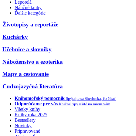
Leporelá
Náučné knihy
Ďalšie kategórie
Životopisy a reportáže
Kuchárky
Učebnice a slovníky
Náboženstvo a ezoterika
Mapy a cestovanie
Cudzojazyčná literatúra
Knihomoľský pomocník
Spýtajte sa Sherlocka, čo čítať
Odporúčame pre vás
Knižné tipy ušité na mieru vám
Všetky knihy
Knihy roka 2025
Bestsellery
Novinky
Pripravované