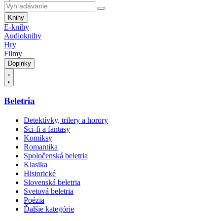
Knihy
E-knihy
Audioknihy
Hry
Filmy
Doplnky
Beletria
Detektívky, trilery a horory
Sci-fi a fantasy
Komiksy
Romantika
Spoločenská beletria
Klasika
Historické
Slovenská beletria
Svetová beletria
Poézia
Ďalšie kategórie