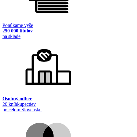
Ponúkame vyše
250 000 titulov
na sklade
Osobný odber
20 kníhkupectiev
po celom Slovensku