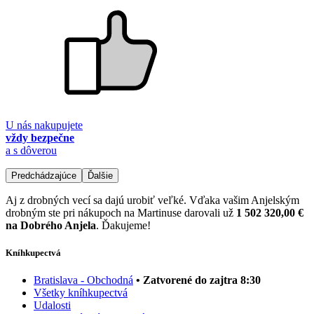
U nás nakupujete
vždy bezpečne
a s dôverou
Predchádzajúce
Ďalšie
Aj z drobných vecí sa dajú urobiť veľké. Vďaka vašim Anjelským
drobným ste pri nákupoch na Martinuse darovali už
1 502 320,00 €
na Dobrého Anjela
. Ďakujeme!
Kníhkupectvá
Bratislava - Obchodná
• Zatvorené do zajtra 8:30
Všetky kníhkupectvá
Udalosti