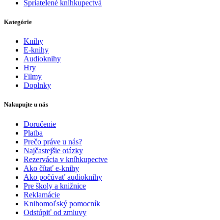
Spriatelené kníhkupectvá
Kategórie
Knihy
E-knihy
Audioknihy
Hry
Filmy
Doplnky
Nakupujte u nás
Doručenie
Platba
Prečo práve u nás?
Najčastejšie otázky
Rezervácia v kníhkupectve
Ako čítať e-knihy
Ako počúvať audioknihy
Pre školy a knižnice
Reklamácie
Knihomoľský pomocník
Odstúpiť od zmluvy