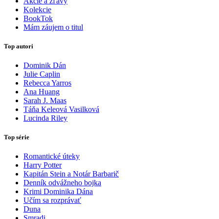
Akcie a zľavy
Kolekcie
BookTok
Mám záujem o titul
Top autori
Dominik Dán
Julie Caplin
Rebecca Yarros
Ana Huang
Sarah J. Maas
Táňa Keleová Vasilková
Lucinda Riley
Top série
Romantické úteky
Harry Potter
Kapitán Stein a Notár Barbarič
Denník odvážneho bojka
Krimi Dominika Dána
Učím sa rozprávať
Duna
Smradi