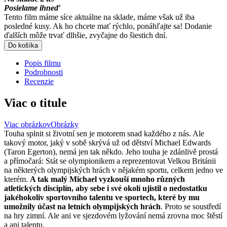
Posielame ihneď
Tento film máme síce aktuálne na sklade, máme však už iba
posledné kusy. Ak ho chcete mať rýchlo, ponáhľajte sa! Dodanie
ďalších môže trvať dlhšie, zvyčajne do šiestich dní.
Do košíka
Popis filmu
Podrobnosti
Recenzie
Viac o titule
Viac obrázkov
Obrázky
Touha splnit si životní sen je motorem snad každého z nás. Ale
takový motor, jaký v sobě skrývá už od dětství Michael Edwards
(Taron Egerton), nemá jen tak někdo. Jeho touha je zdánlivě prostá
a přímočará: Stát se olympionikem a reprezentovat Velkou Británii
na některých olympijských hrách v nějakém sportu, celkem jedno ve
kterém.
A tak malý Michael vyzkouší mnoho různých
atletických disciplín, aby sebe i své okolí ujistil o nedostatku
jakéhokoliv sportovního talentu ve sportech, které by mu
umožnily účast na letních olympijských hrách
. Proto se soustředí
na hry zimní. Ale ani ve sjezdovém lyžování nemá zrovna moc štěstí
a ani talentu.