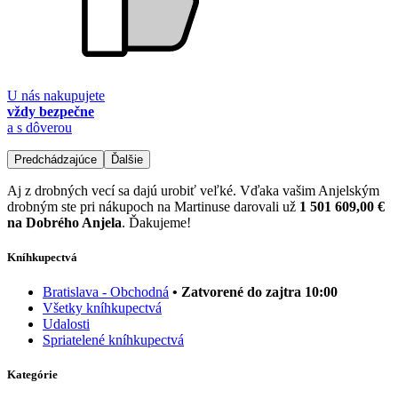
U nás nakupujete
vždy bezpečne
a s dôverou
Predchádzajúce
Ďalšie
Aj z drobných vecí sa dajú urobiť veľké. Vďaka vašim Anjelským
drobným ste pri nákupoch na Martinuse darovali už
1 501 609,00 €
na Dobrého Anjela
. Ďakujeme!
Kníhkupectvá
Bratislava - Obchodná
• Zatvorené do zajtra 10:00
Všetky kníhkupectvá
Udalosti
Spriatelené kníhkupectvá
Kategórie