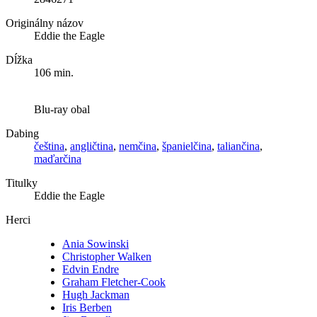
Originálny názov
Eddie the Eagle
Dĺžka
106 min.
Blu-ray obal
Dabing
čeština
,
angličtina
,
nemčina
,
španielčina
,
taliančina
,
maďarčina
Titulky
Eddie the Eagle
Herci
Ania Sowinski
Christopher Walken
Edvin Endre
Graham Fletcher-Cook
Hugh Jackman
Iris Berben