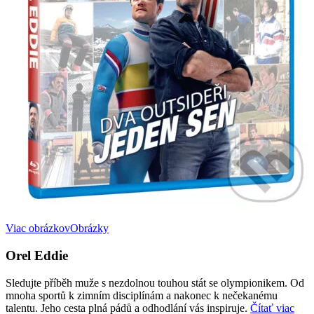
Viac obrázkov
Obrázky
Orel Eddie
Sledujte příběh muže s nezdolnou touhou stát se olympionikem. Od
mnoha sportů k zimním disciplínám a nakonec k nečekanému
talentu. Jeho cesta plná pádů a odhodlání vás inspiruje.
Čítať viac