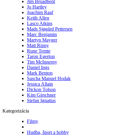
Jim Broadbent
Jo Hartley
Joachim Raaf
Keith Allen
Lasco Atkins
Mads Sjøgård Pettersen
Marc Benjamin
Martyn Mayger
Matt Rippy
Rune Temte
Taron Egerton
Tim McInnerny
Daniel Ings
Mark Benton
Sascha Manuel Hodak
Jessica Allain
Dickon Tolson
Kim Girschner
Stefan Ignatius
Kategorizácia
Filmy
Hudba, šport a hobby