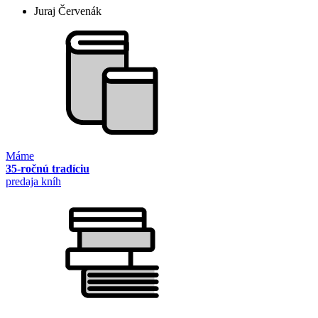
Juraj Červenák
Máme
35-ročnú tradíciu
predaja kníh