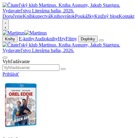
Doručenie
Kníhkupectvá
Knihovrátok
Poukážky
Knižný blog
Kontakt
E-knihy
Audioknihy
Hry
Filmy
Knihy
Doplnky
Vyhľadávanie
Prihlásiť