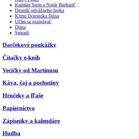
Kapitán Stein a Notár Barbarič
Denník odvážneho bojka
Krimi Dominika Dána
Učím sa rozprávať
Duna
Smradi
Darčekové poukážky
Čítačky e-kníh
Vecičky od Martinusu
Káva, čaj a pochutiny
Hrnčeky a fľaše
Papiernictvo
Zápisníky a kalendáre
Hudba