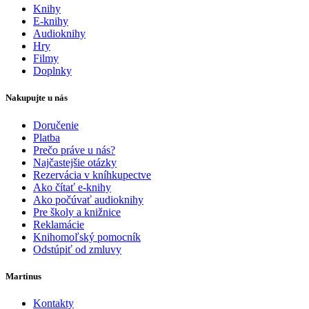
Knihy
E-knihy
Audioknihy
Hry
Filmy
Doplnky
Nakupujte u nás
Doručenie
Platba
Prečo práve u nás?
Najčastejšie otázky
Rezervácia v kníhkupectve
Ako čítať e-knihy
Ako počúvať audioknihy
Pre školy a knižnice
Reklamácie
Knihomoľský pomocník
Odstúpiť od zmluvy
Martinus
Kontakty