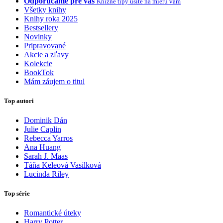
Odporúčame pre vás
Knižné tipy ušité na mieru vám
Všetky knihy
Knihy roka 2025
Bestsellery
Novinky
Pripravované
Akcie a zľavy
Kolekcie
BookTok
Mám záujem o titul
Top autori
Dominik Dán
Julie Caplin
Rebecca Yarros
Ana Huang
Sarah J. Maas
Táňa Keleová Vasilková
Lucinda Riley
Top série
Romantické úteky
Harry Potter