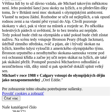
Většina lidí by to už dávno vzdala, ale Michael takovým měkkotou
není. Jeho poslední šancí jsou skoky na lyžích, a to především díky
tomu, že v Británii není moc skokanů s olympijskými ambicemi.
Vlastně tu nejsou žádní. Rozhodne se učit od nejlepších, a tak opustí
rodnou zemi a na vlastní pěst vyrazí do Alp. Chvíli pozoruje
skokany v akci, pak si vleze na můstek a rozjede se. Po několika
bolestivých pádech si uvědomí, že to bez trenéra asi nepůjde.
Tedy pokud bude chtít na olympiádu a také pokud bude chtít zůstat
naživu. Na scénu tedy vstupuje Bronson Peary (Hugh Jackman),
údržbář zimního střediska, rváč a pijan, ale i bývalý skokan na
lyžích, kterého kdysi vyloučili z amerického olympijského týmu.
Bronson urputného a neodbytného skokana-samouka vezme pod
svá ochranná křídla a začne jej učit nejen skákat na lyžích, ale také
jak skákání přežít. Postupně poznává Michaelovo odhodlání a
nezničitelnou vůli, díky nimž si pak společně dokáží splnit velký
sen.
Michael v roce 1988 v Calgary vstoupí do olympijských dějin
jako nezapomenutelný
„Orel Eddie."
Pre zobrazenie tohto obsahu potrebujeme sušienky.
Povoliť cookies a zobraziť
Čítať viac
Naše katalógové číslo
2846271