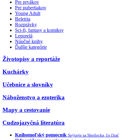
Pre prvákov
Pre pubertiakov
Young Adult
Beletria
Rozprávky
Sci-fi, fantasy a komiksy
Leporelá
Náučné knihy
Ďalšie kategórie
Životopisy a reportáže
Kuchárky
Učebnice a slovníky
Náboženstvo a ezoterika
Mapy a cestovanie
Cudzojazyčná literatúra
Knihomoľský pomocník
Spýtajte sa Sherlocka, čo čítať