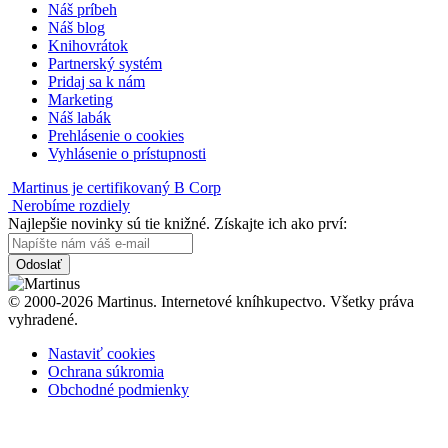
Náš príbeh
Náš blog
Knihovrátok
Partnerský systém
Pridaj sa k nám
Marketing
Náš labák
Prehlásenie o cookies
Vyhlásenie o prístupnosti
Martinus je certifikovaný B Corp
Nerobíme rozdiely
Najlepšie novinky sú tie knižné. Získajte ich ako prví:
Odoslať
© 2000-2026 Martinus. Internetové kníhkupectvo. Všetky práva
vyhradené.
Nastaviť cookies
Ochrana súkromia
Obchodné podmienky