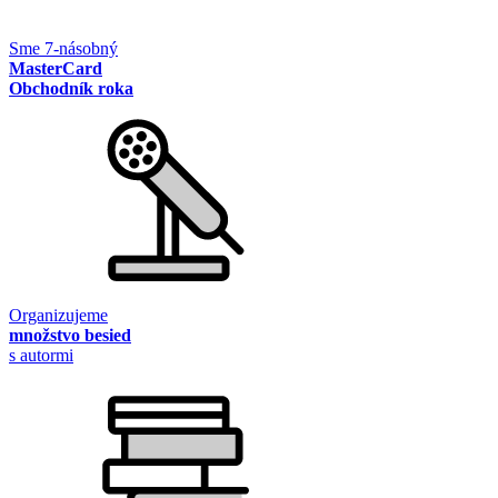
Sme 7-násobný
MasterCard
Obchodník roka
Organizujeme
množstvo besied
s autormi