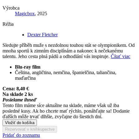
Výrobca
Magicbox
, 2025
Réžia
Dexter Fletcher
Sledujte příběh muže s nezdolnou touhou stát se olympionikem. Od
mnoha sportů k zimním disciplínám a nakonec k nečekanému
talentu. Jeho cesta plná pádů a odhodlání vás inspiruje.
Čítať viac
Blu-ray film
Čeština, angličtina, nemčina, španielčina, taliančina,
maďarčina
Cena:
8,40 €
Na sklade 2 ks
Posielame ihneď
Tento film máme síce aktuálne na sklade, máme však už iba
posledné kusy. Ak ho chcete mať rýchlo, ponáhľajte sa! Dodanie
ďalších môže trvať dlhšie, zvyčajne do šiestich dní.
Vložiť do košíka
Rezervovať v kníhkupectve
Pridať do zoznamu