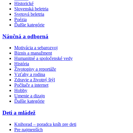
Historické
Slovenská beletria
Svetová beletria
Poézia
Ďalšie kategórie
Náučná a odborná
Motivácia a sebarozvoj
Biznis a manažment
Humanitné a spoločenské vedy
História
Životopisy a reportáže
Vzťahy a rodina
Zdravie a životný štýl
Počítače a internet
Hobby
Umenie a dizajn
Ďalšie kategórie
Deti a mládež
Knihorad – poradca kníh pre deti
Pre najmenších