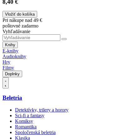
8,40 €
Vložiť do košíka
Pri nákupe nad 49 €
poštovné zadarmo
Vyhľadávanie
Knihy
E-knihy
Audioknihy
Hry
Filmy
Doplnky
Beletria
Detektívky, trilery a horory
Sci-fi a fantasy
Komiksy
Romantika
Spoločenská beletria
Klasika