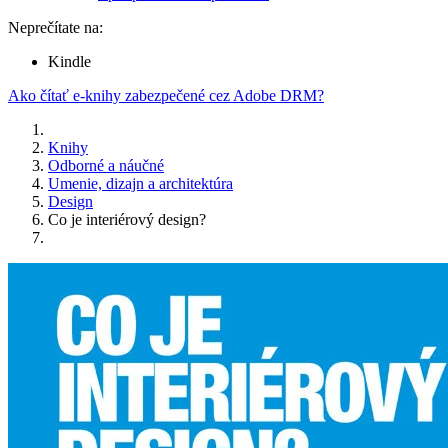
Neprečítate na:
Kindle
Ako čítať e-knihy zabezpečené cez Adobe DRM?
Knihy
Odborné a náučné
Umenie, dizajn a architektúra
Design
Co je interiérový design?