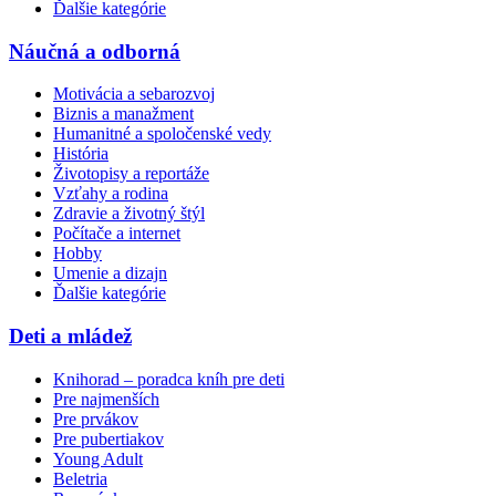
Ďalšie kategórie
Náučná a odborná
Motivácia a sebarozvoj
Biznis a manažment
Humanitné a spoločenské vedy
História
Životopisy a reportáže
Vzťahy a rodina
Zdravie a životný štýl
Počítače a internet
Hobby
Umenie a dizajn
Ďalšie kategórie
Deti a mládež
Knihorad – poradca kníh pre deti
Pre najmenších
Pre prvákov
Pre pubertiakov
Young Adult
Beletria