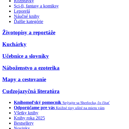
Rozprávky
Sci-fi, fantasy a komiksy
Leporelá
Náučné knihy
Ďalšie kategórie
Životopisy a reportáže
Kuchárky
Učebnice a slovníky
Náboženstvo a ezoterika
Mapy a cestovanie
Cudzojazyčná literatúra
Knihomoľský pomocník
Spýtajte sa Sherlocka, čo čítať
Odporúčame pre vás
Knižné tipy ušité na mieru vám
Všetky knihy
Knihy roka 2025
Bestsellery
Novinky