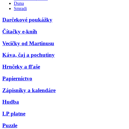
Duna
Smradi
Darčekové poukážky
Čítačky e-kníh
Vecičky od Martinusu
Káva, čaj a pochutiny
Hrnčeky a fľaše
Papiernictvo
Zápisníky a kalendáre
Hudba
LP platne
Puzzle