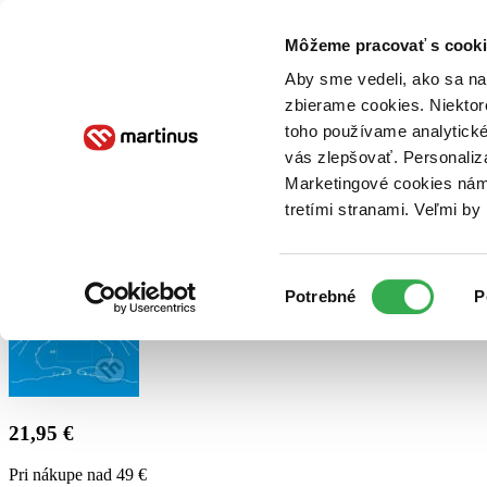
Doručenie
Kníhkupectvá
Knihovrátok
Poukážky
Knižný blog
Kontakt
Môžeme pracovať s cooki
Aby sme vedeli, ako sa na 
zbierame cookies. Niektor
E-knihy
Audioknihy
Hry
Filmy
Knihy
Doplnky
toho používame analytické
vás zlepšovať. Personaliz
Vyhľadávanie
Marketingové cookies nám 
tretími stranami. Veľmi b
Prihlásiť
Výber
Potrebné
P
súhlasu
21,95 €
Pri nákupe nad 49 €