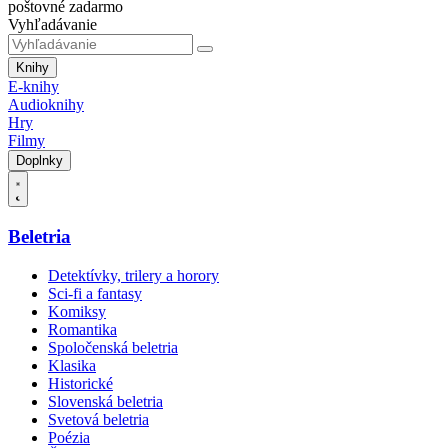
poštovné zadarmo
Vyhľadávanie
Knihy
E-knihy
Audioknihy
Hry
Filmy
Doplnky
Beletria
Detektívky, trilery a horory
Sci-fi a fantasy
Komiksy
Romantika
Spoločenská beletria
Klasika
Historické
Slovenská beletria
Svetová beletria
Poézia