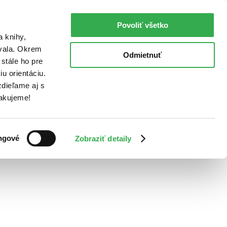
Povoliť všetko
a knihy,
ovala. Okrem
Odmietnuť
stále ho pre
u orientáciu.
dieľame aj s
Ďakujeme!
ngové
Zobraziť detaily