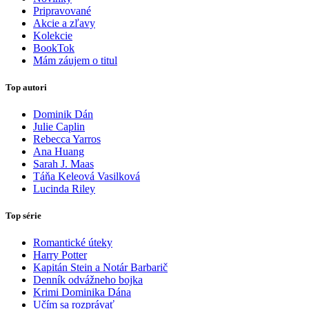
Pripravované
Akcie a zľavy
Kolekcie
BookTok
Mám záujem o titul
Top autori
Dominik Dán
Julie Caplin
Rebecca Yarros
Ana Huang
Sarah J. Maas
Táňa Keleová Vasilková
Lucinda Riley
Top série
Romantické úteky
Harry Potter
Kapitán Stein a Notár Barbarič
Denník odvážneho bojka
Krimi Dominika Dána
Učím sa rozprávať